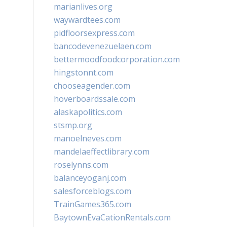
marianlives.org
waywardtees.com
pidfloorsexpress.com
bancodevenezuelaen.com
bettermoodfoodcorporation.com
hingstonnt.com
chooseagender.com
hoverboardssale.com
alaskapolitics.com
stsmp.org
manoelneves.com
mandelaeffectlibrary.com
roselynns.com
balanceyoganj.com
salesforceblogs.com
TrainGames365.com
BaytownEvaCationRentals.com