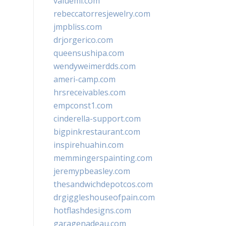
valueml.com
rebeccatorresjewelry.com
jmpbliss.com
drjorgerico.com
queensushipa.com
wendyweimerdds.com
ameri-camp.com
hrsreceivables.com
empconst1.com
cinderella-support.com
bigpinkrestaurant.com
inspirehuahin.com
memmingerspainting.com
jeremypbeasley.com
thesandwichdepotcos.com
drgiggleshouseofpain.com
hotflashdesigns.com
garagenadeau.com