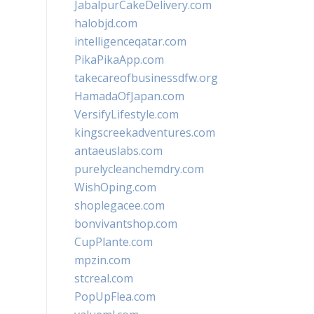
JabalpurCakeDelivery.com
halobjd.com
intelligenceqatar.com
PikaPikaApp.com
takecareofbusinessdfw.org
HamadaOfJapan.com
VersifyLifestyle.com
kingscreekadventures.com
antaeuslabs.com
purelycleanchemdry.com
WishOping.com
shoplegacee.com
bonvivantshop.com
CupPlante.com
mpzin.com
stcreal.com
PopUpFlea.com