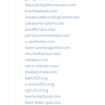
lifestylechauffeurservice.com
EverNewNails.com
insideoutdecoratingcentre.com
salvatoresinpoint.com
jovialfloralco.com
johnlscotthometeam.com
u-seehomes.com
watersportslagonissi.com
mischieffashion.com
eduwyre.com
retro-interiors.com
theblvd-boise.com
fpet2023.org
e-smart2022.org
ngrc2022.org
leesfamilyfoods.com
lewis-lewis-cpas.com