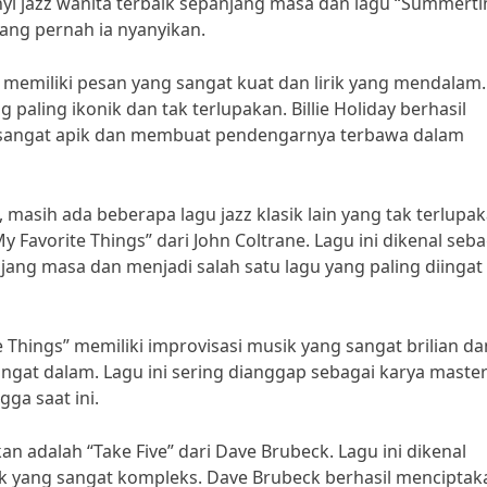
yanyi jazz wanita terbaik sepanjang masa dan lagu “Summert
ang pernah ia nyanyikan.
memiliki pesan yang sangat kuat dan lirik yang mendalam.
g paling ikonik dan tak terlupakan. Billie Holiday berhasil
 sangat apik dan membuat pendengarnya terbawa dalam
 masih ada beberapa lagu jazz klasik lain yang tak terlupa
y Favorite Things” dari John Coltrane. Lagu ini dikenal seba
njang masa dan menjadi salah satu lagu yang paling diingat 
e Things” memiliki improvisasi musik yang sangat brilian da
at dalam. Lagu ini sering dianggap sebagai karya master
gga saat ini.
pakan adalah “Take Five” dari Dave Brubeck. Lagu ini dikenal
 yang sangat kompleks. Dave Brubeck berhasil menciptak