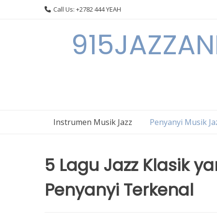
Skip
Call Us: +2782 444 YEAH
to
content
915JAZZAN
Instrumen Musik Jazz
Penyanyi Musik Ja
5 Lagu Jazz Klasik y
Penyanyi Terkenal