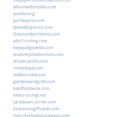
allisonwillisholley.com
solslite.org
portwayinn.com
djmaddogmusic.com
thesoundarchitects.com
allin1roofing.com
keepjudgewebb.com
anatomyofadventure.com
drivancastillo.com
cmmedspa.com
midletontkd.com
gardensandgrills.com
basilfoodwine.com
nikko-tochigi.net
caribbean-corner.com
bluemoongiftcards.com
rivercitysteampunkexpo.com