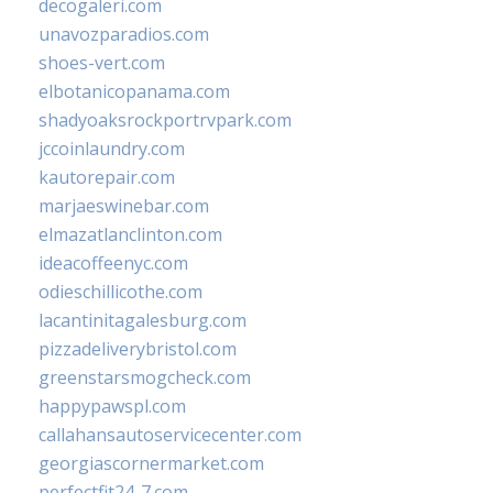
decogaleri.com
unavozparadios.com
shoes-vert.com
elbotanicopanama.com
shadyoaksrockportrvpark.com
jccoinlaundry.com
kautorepair.com
marjaeswinebar.com
elmazatlanclinton.com
ideacoffeenyc.com
odieschillicothe.com
lacantinitagalesburg.com
pizzadeliverybristol.com
greenstarsmogcheck.com
happypawspl.com
callahansautoservicecenter.com
georgiascornermarket.com
perfectfit24-7.com