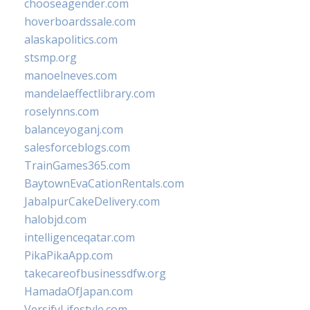
chooseagender.com
hoverboardssale.com
alaskapolitics.com
stsmp.org
manoelneves.com
mandelaeffectlibrary.com
roselynns.com
balanceyoganj.com
salesforceblogs.com
TrainGames365.com
BaytownEvaCationRentals.com
JabalpurCakeDelivery.com
halobjd.com
intelligenceqatar.com
PikaPikaApp.com
takecareofbusinessdfw.org
HamadaOfJapan.com
VersifyLifestyle.com