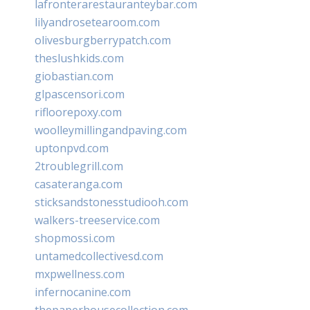
lafronterarestauranteybar.com
lilyandrosetearoom.com
olivesburgberrypatch.com
theslushkids.com
giobastian.com
glpascensori.com
rifloorepoxy.com
woolleymillingandpaving.com
uptonpvd.com
2troublegrill.com
casateranga.com
sticksandstonesstudiooh.com
walkers-treeservice.com
shopmossi.com
untamedcollectivesd.com
mxpwellness.com
infernocanine.com
thepaperhousecollection.com