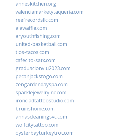
anneskitchen.org
valenciamarketytaqueria.com
reefrecordsllc.com
alawaffle.com
aryouthfishing.com
united-basketball.com
tios-tacos.com
cafecito-satx.com
graduacionviu2023.com
pecanjackstogo.com
zengardendayspa.com
sparklejewelryinc.com
ironcladtattoostudio.com
bruinshome.com
annascleaningsvc.com
wolfcitytattoo.com
oysterbayturkeytrot.com