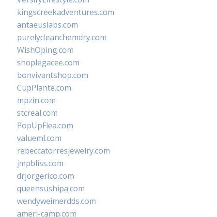
kingscreekadventures.com
antaeuslabs.com
purelycleanchemdry.com
WishOping.com
shoplegacee.com
bonvivantshop.com
CupPlante.com
mpzin.com
stcreal.com
PopUpFlea.com
valueml.com
rebeccatorresjewelry.com
jmpbliss.com
drjorgerico.com
queensushipa.com
wendyweimerdds.com
ameri-camp.com