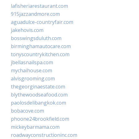
lafisheriarestaurant.com
915jazzandmore.com
aguadulce-countryfair.com
jakehovis.com
bosswingsduluth.com
birminghamautocare.com
tonyscountrykitchen.com
jbellasnailspa.com
mychaihouse.com
alvisgrooming.com
thegeorginaestate.com
blythewoodseafood.com
paolosdelibangkok.com
bobacove.com
phoone24brookfield.com
mickeybarmama.com
roadwayconstructioninc.com