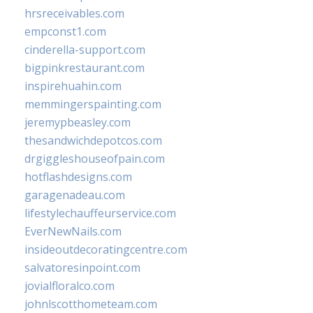
hrsreceivables.com
empconst1.com
cinderella-support.com
bigpinkrestaurant.com
inspirehuahin.com
memmingerspainting.com
jeremypbeasley.com
thesandwichdepotcos.com
drgiggleshouseofpain.com
hotflashdesigns.com
garagenadeau.com
lifestylechauffeurservice.com
EverNewNails.com
insideoutdecoratingcentre.com
salvatoresinpoint.com
jovialfloralco.com
johnlscotthometeam.com