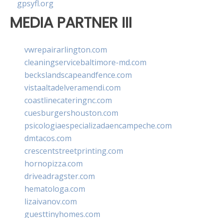
gpsyfl.org
MEDIA PARTNER III
vwrepairarlington.com
cleaningservicebaltimore-md.com
beckslandscapeandfence.com
vistaaltadelveramendi.com
coastlinecateringnc.com
cuesburgershouston.com
psicologiaespecializadaencampeche.com
dmtacos.com
crescentstreetprinting.com
hornopizza.com
driveadragster.com
hematologa.com
lizaivanov.com
guesttinyhomes.com