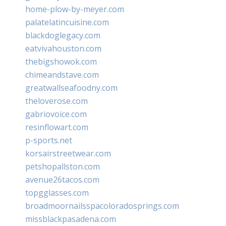
home-plow-by-meyer.com
palatelatincuisine.com
blackdoglegacy.com
eatvivahouston.com
thebigshowok.com
chimeandstave.com
greatwallseafoodny.com
theloverose.com
gabriovoice.com
resinflowart.com
p-sports.net
korsairstreetwear.com
petshopallston.com
avenue26tacos.com
topgglasses.com
broadmoornailsspacoloradosprings.com
missblackpasadena.com