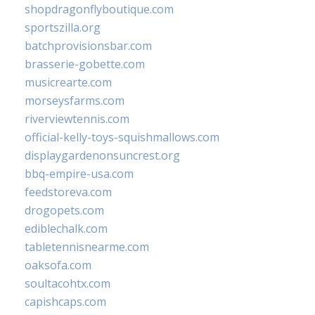
shopdragonflyboutique.com
sportszilla.org
batchprovisionsbar.com
brasserie-gobette.com
musicrearte.com
morseysfarms.com
riverviewtennis.com
official-kelly-toys-squishmallows.com
displaygardenonsuncrest.org
bbq-empire-usa.com
feedstoreva.com
drogopets.com
ediblechalk.com
tabletennisnearme.com
oaksofa.com
soultacohtx.com
capishcaps.com