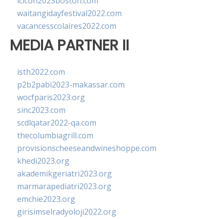
lcicon2023boston.com
waitangidayfestival2022.com
vacancesscolaires2022.com
MEDIA PARTNER II
isth2022.com
p2b2pabi2023-makassar.com
wocfparis2023.org
sinc2023.com
scdlqatar2022-qa.com
thecolumbiagrill.com
provisionscheeseandwineshoppe.com
khedi2023.org
akademikgeriatri2023.org
marmarapediatri2023.org
emchie2023.org
girisimselradyoloji2022.org