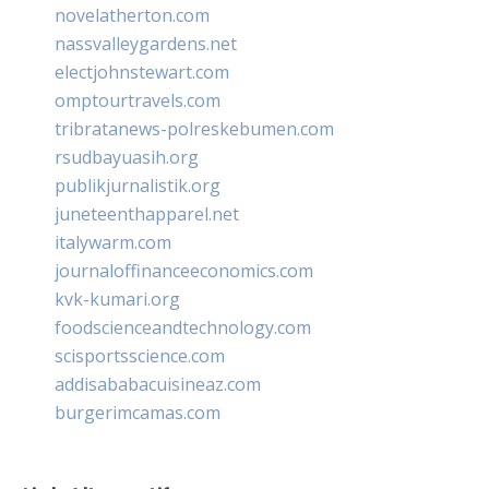
novelatherton.com
nassvalleygardens.net
electjohnstewart.com
omptourtravels.com
tribratanews-polreskebumen.com
rsudbayuasih.org
publikjurnalistik.org
juneteenthapparel.net
italywarm.com
journaloffinanceeconomics.com
kvk-kumari.org
foodscienceandtechnology.com
scisportsscience.com
addisababacuisineaz.com
burgerimcamas.com