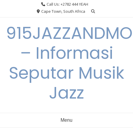
Skip
Call Us: +2782 444 YEAH
to
Cape Town, South Africa
content
915JAZZANDMO
– Informasi
Seputar Musik
Jazz
Menu