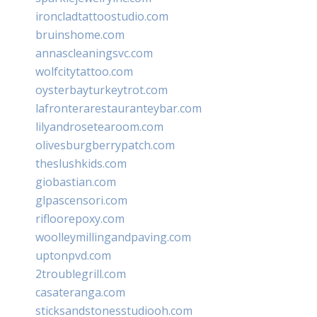
ironcladtattoostudio.com
bruinshome.com
annascleaningsvc.com
wolfcitytattoo.com
oysterbayturkeytrot.com
lafronterarestauranteybar.com
lilyandrosetearoom.com
olivesburgberrypatch.com
theslushkids.com
giobastian.com
glpascensori.com
rifloorepoxy.com
woolleymillingandpaving.com
uptonpvd.com
2troublegrill.com
casateranga.com
sticksandstonesstudiooh.com