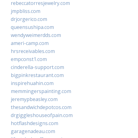
rebeccatorresjewelry.com
jmpbliss.com
drjorgerico.com
queensushipa.com
wendyweimerdds.com
ameri-camp.com
hrsreceivables.com
empconst1.com
cinderella-support.com
bigpinkrestaurant.com
inspirehuahin.com
memmingerspainting.com
jeremypbeasley.com
thesandwichdepotcos.com
drgiggleshouseofpain.com
hotflashdesigns.com
garagenadeau.com