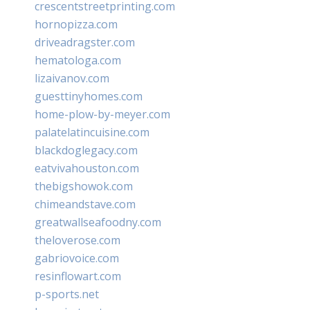
crescentstreetprinting.com
hornopizza.com
driveadragster.com
hematologa.com
lizaivanov.com
guesttinyhomes.com
home-plow-by-meyer.com
palatelatincuisine.com
blackdoglegacy.com
eatvivahouston.com
thebigshowok.com
chimeandstave.com
greatwallseafoodny.com
theloverose.com
gabriovoice.com
resinflowart.com
p-sports.net