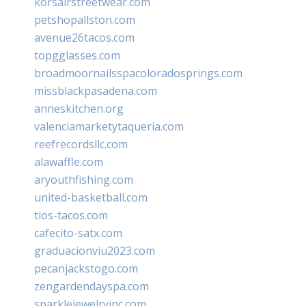
korsairstreetwear.com
petshopallston.com
avenue26tacos.com
topgglasses.com
broadmoornailsspacoloradosprings.com
missblackpasadena.com
anneskitchen.org
valenciamarketytaqueria.com
reefrecordsllc.com
alawaffle.com
aryouthfishing.com
united-basketball.com
tios-tacos.com
cafecito-satx.com
graduacionviu2023.com
pecanjackstogo.com
zengardendayspa.com
sparklejewelryinc.com