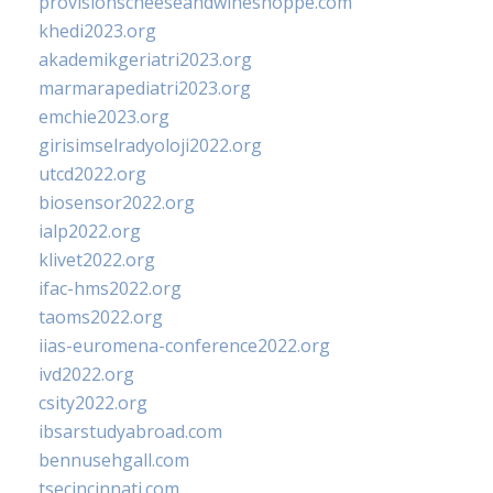
provisionscheeseandwineshoppe.com
khedi2023.org
akademikgeriatri2023.org
marmarapediatri2023.org
emchie2023.org
girisimselradyoloji2022.org
utcd2022.org
biosensor2022.org
ialp2022.org
klivet2022.org
ifac-hms2022.org
taoms2022.org
iias-euromena-conference2022.org
ivd2022.org
csity2022.org
ibsarstudyabroad.com
bennusehgall.com
tsecincinnati.com