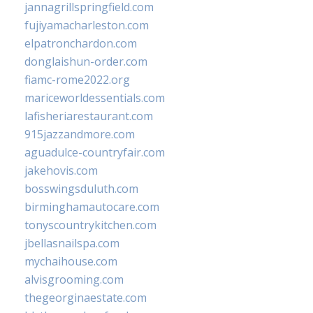
jannagrillspringfield.com
fujiyamacharleston.com
elpatronchardon.com
donglaishun-order.com
fiamc-rome2022.org
mariceworldessentials.com
lafisheriarestaurant.com
915jazzandmore.com
aguadulce-countryfair.com
jakehovis.com
bosswingsduluth.com
birminghamautocare.com
tonyscountrykitchen.com
jbellasnailspa.com
mychaihouse.com
alvisgrooming.com
thegeorginaestate.com