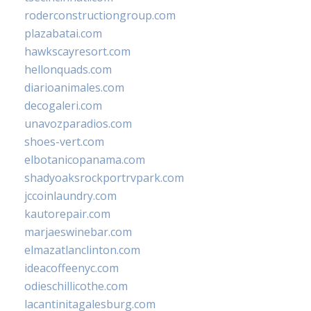
roderconstructiongroup.com
plazabatai.com
hawkscayresort.com
hellonquads.com
diarioanimales.com
decogaleri.com
unavozparadios.com
shoes-vert.com
elbotanicopanama.com
shadyoaksrockportrvpark.com
jccoinlaundry.com
kautorepair.com
marjaeswinebar.com
elmazatlanclinton.com
ideacoffeenyc.com
odieschillicothe.com
lacantinitagalesburg.com