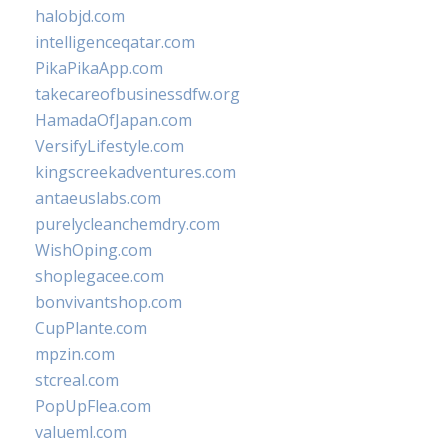
halobjd.com
intelligenceqatar.com
PikaPikaApp.com
takecareofbusinessdfw.org
HamadaOfJapan.com
VersifyLifestyle.com
kingscreekadventures.com
antaeuslabs.com
purelycleanchemdry.com
WishOping.com
shoplegacee.com
bonvivantshop.com
CupPlante.com
mpzin.com
stcreal.com
PopUpFlea.com
valueml.com