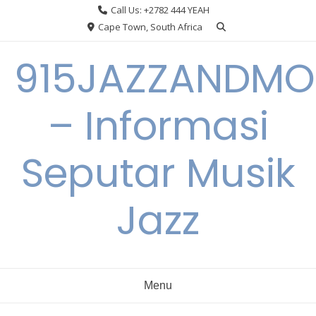
Skip
Call Us: +2782 444 YEAH
to
Cape Town, South Africa
content
915JAZZANDMO
– Informasi
Seputar Musik
Jazz
Menu