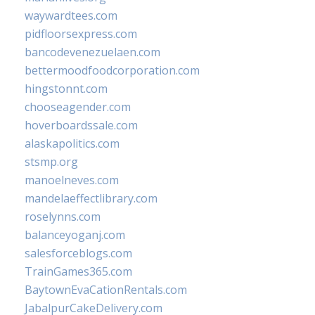
waywardtees.com
pidfloorsexpress.com
bancodevenezuelaen.com
bettermoodfoodcorporation.com
hingstonnt.com
chooseagender.com
hoverboardssale.com
alaskapolitics.com
stsmp.org
manoelneves.com
mandelaeffectlibrary.com
roselynns.com
balanceyoganj.com
salesforceblogs.com
TrainGames365.com
BaytownEvaCationRentals.com
JabalpurCakeDelivery.com