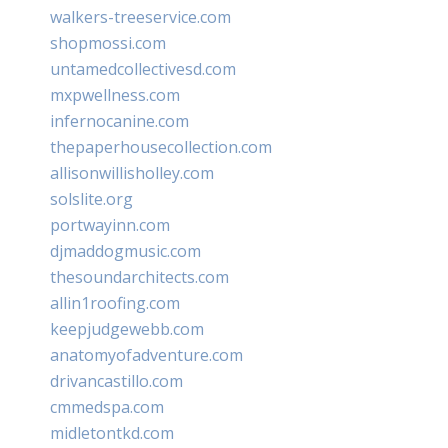
walkers-treeservice.com
shopmossi.com
untamedcollectivesd.com
mxpwellness.com
infernocanine.com
thepaperhousecollection.com
allisonwillisholley.com
solslite.org
portwayinn.com
djmaddogmusic.com
thesoundarchitects.com
allin1roofing.com
keepjudgewebb.com
anatomyofadventure.com
drivancastillo.com
cmmedspa.com
midletontkd.com