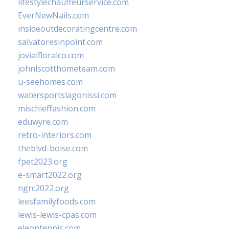
lifestylechauffeurservice.com
EverNewNails.com
insideoutdecoratingcentre.com
salvatoresinpoint.com
jovialfloralco.com
johnlscotthometeam.com
u-seehomes.com
watersportslagonissi.com
mischieffashion.com
eduwyre.com
retro-interiors.com
theblvd-boise.com
fpet2023.org
e-smart2022.org
ngrc2022.org
leesfamilyfoods.com
lewis-lewis-cpas.com
eleontennis.com