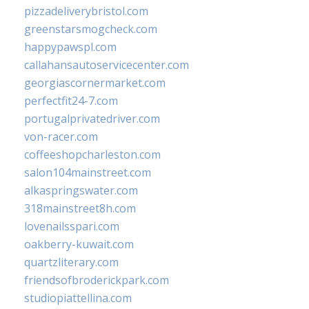
pizzadeliverybristol.com
greenstarsmogcheck.com
happypawspl.com
callahansautoservicecenter.com
georgiascornermarket.com
perfectfit24-7.com
portugalprivatedriver.com
von-racer.com
coffeeshopcharleston.com
salon104mainstreet.com
alkaspringswater.com
318mainstreet8h.com
lovenailsspari.com
oakberry-kuwait.com
quartzliterary.com
friendsofbroderickpark.com
studiopiattellina.com