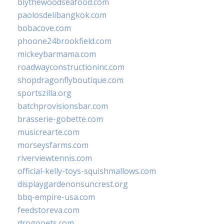
blythewoodseafood.com
paolosdelibangkok.com
bobacove.com
phoone24brookfield.com
mickeybarmama.com
roadwayconstructioninc.com
shopdragonflyboutique.com
sportszilla.org
batchprovisionsbar.com
brasserie-gobette.com
musicrearte.com
morseysfarms.com
riverviewtennis.com
official-kelly-toys-squishmallows.com
displaygardenonsuncrest.org
bbq-empire-usa.com
feedstoreva.com
drogopets.com