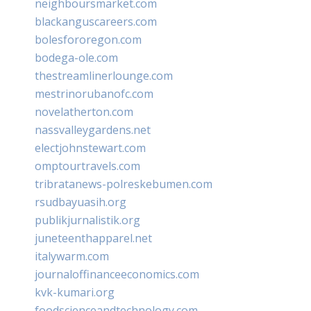
neighboursmarket.com
blackanguscareers.com
bolesfororegon.com
bodega-ole.com
thestreamlinerlounge.com
mestrinorubanofc.com
novelatherton.com
nassvalleygardens.net
electjohnstewart.com
omptourtravels.com
tribratanews-polreskebumen.com
rsudbayuasih.org
publikjurnalistik.org
juneteenthapparel.net
italywarm.com
journaloffinanceeconomics.com
kvk-kumari.org
foodscienceandtechnology.com