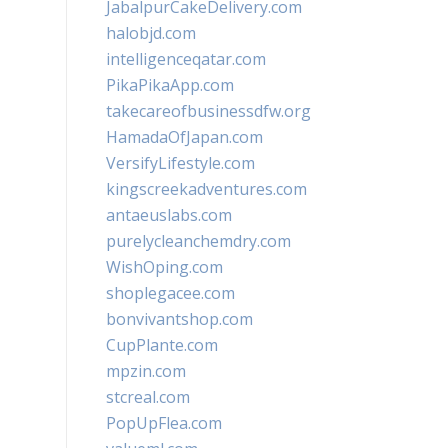
JabalpurCakeDelivery.com
halobjd.com
intelligenceqatar.com
PikaPikaApp.com
takecareofbusinessdfw.org
HamadaOfJapan.com
VersifyLifestyle.com
kingscreekadventures.com
antaeuslabs.com
purelycleanchemdry.com
WishOping.com
shoplegacee.com
bonvivantshop.com
CupPlante.com
mpzin.com
stcreal.com
PopUpFlea.com