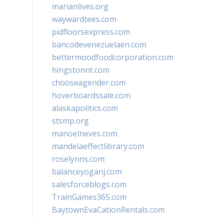
marianlives.org
waywardtees.com
pidfloorsexpress.com
bancodevenezuelaen.com
bettermoodfoodcorporation.com
hingstonnt.com
chooseagender.com
hoverboardssale.com
alaskapolitics.com
stsmp.org
manoelneves.com
mandelaeffectlibrary.com
roselynns.com
balanceyoganj.com
salesforceblogs.com
TrainGames365.com
BaytownEvaCationRentals.com