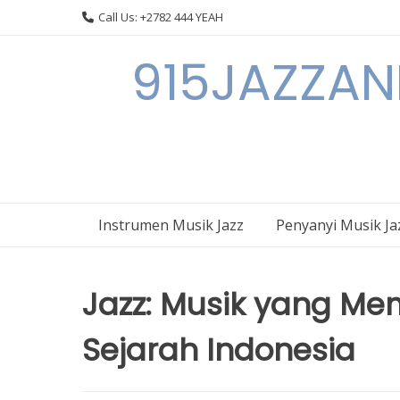
Skip
Call Us: +2782 444 YEAH
to
content
915JAZZAN
Instrumen Musik Jazz
Penyanyi Musik Ja
Jazz: Musik yang M
Sejarah Indonesia