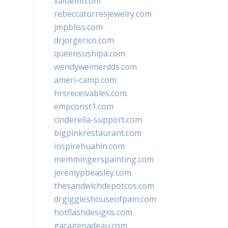
valueml.com
rebeccatorresjewelry.com
jmpbliss.com
drjorgerico.com
queensushipa.com
wendyweimerdds.com
ameri-camp.com
hrsreceivables.com
empconst1.com
cinderella-support.com
bigpinkrestaurant.com
inspirehuahin.com
memmingerspainting.com
jeremypbeasley.com
thesandwichdepotcos.com
drgiggleshouseofpain.com
hotflashdesigns.com
garagenadeau.com