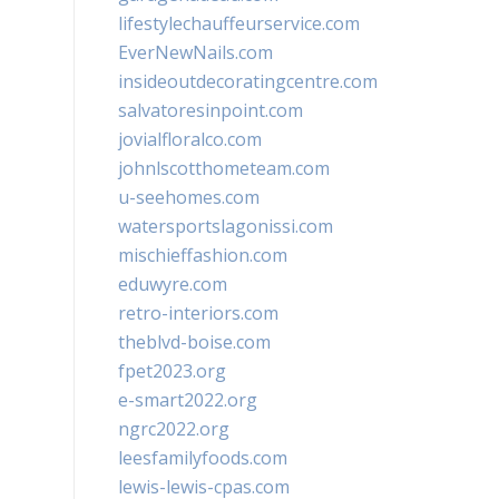
lifestylechauffeurservice.com
EverNewNails.com
insideoutdecoratingcentre.com
salvatoresinpoint.com
jovialfloralco.com
johnlscotthometeam.com
u-seehomes.com
watersportslagonissi.com
mischieffashion.com
eduwyre.com
retro-interiors.com
theblvd-boise.com
fpet2023.org
e-smart2022.org
ngrc2022.org
leesfamilyfoods.com
lewis-lewis-cpas.com