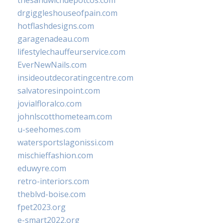
thesandwichdepotcos.com
drgiggleshouseofpain.com
hotflashdesigns.com
garagenadeau.com
lifestylechauffeurservice.com
EverNewNails.com
insideoutdecoratingcentre.com
salvatoresinpoint.com
jovialfloralco.com
johnlscotthometeam.com
u-seehomes.com
watersportslagonissi.com
mischieffashion.com
eduwyre.com
retro-interiors.com
theblvd-boise.com
fpet2023.org
e-smart2022.org