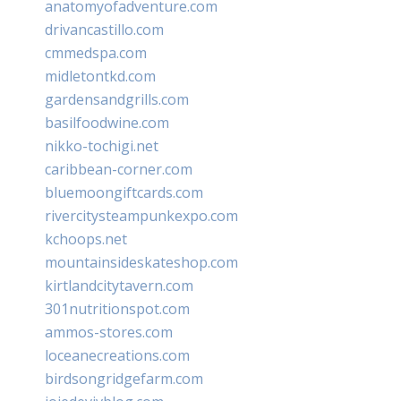
anatomyofadventure.com
drivancastillo.com
cmmedspa.com
midletontkd.com
gardensandgrills.com
basilfoodwine.com
nikko-tochigi.net
caribbean-corner.com
bluemoongiftcards.com
rivercitysteampunkexpo.com
kchoops.net
mountainsideskateshop.com
kirtlandcitytavern.com
301nutritionspot.com
ammos-stores.com
loceanecreations.com
birdsongridgefarm.com