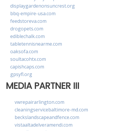
displaygardenonsuncrest.org
bbq-empire-usa.com
feedstoreva.com
drogopets.com
ediblechalk.com
tabletennisnearme.com
oaksofa.com
soultacohtx.com
capishcaps.com
gpsyfl.org
MEDIA PARTNER III
vwrepairarlington.com
cleaningservicebaltimore-md.com
beckslandscapeandfence.com
vistaaltadelveramendi.com