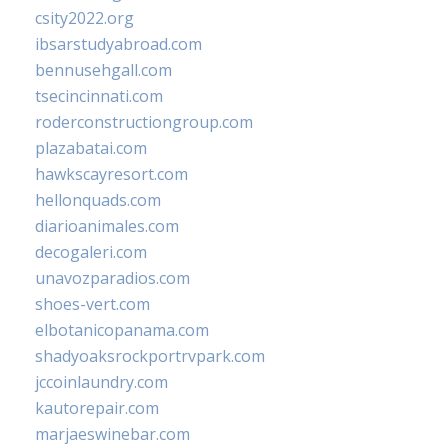
csity2022.org
ibsarstudyabroad.com
bennusehgall.com
tsecincinnati.com
roderconstructiongroup.com
plazabatai.com
hawkscayresort.com
hellonquads.com
diarioanimales.com
decogaleri.com
unavozparadios.com
shoes-vert.com
elbotanicopanama.com
shadyoaksrockportrvpark.com
jccoinlaundry.com
kautorepair.com
marjaeswinebar.com