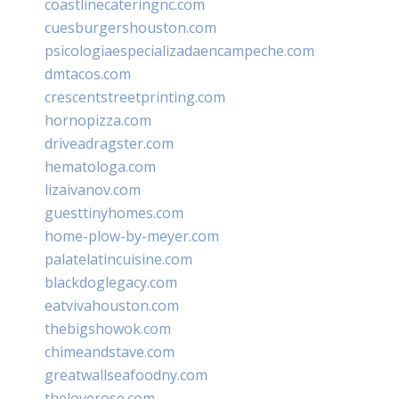
coastlinecateringnc.com
cuesburgershouston.com
psicologiaespecializadaencampeche.com
dmtacos.com
crescentstreetprinting.com
hornopizza.com
driveadragster.com
hematologa.com
lizaivanov.com
guesttinyhomes.com
home-plow-by-meyer.com
palatelatincuisine.com
blackdoglegacy.com
eatvivahouston.com
thebigshowok.com
chimeandstave.com
greatwallseafoodny.com
theloverose.com