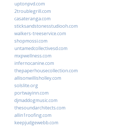
uptonpvd.com
2troublegrill.com
casateranga.com
sticksandstonesstudiooh.com
walkers-treeservice.com
shopmossi.com
untamedcollectivesd.com
mxpwellness.com
infernocanine.com
thepaperhousecollection.com
allisonwillisholley.com
solslite.org
portwayinn.com
djmaddogmusic.com
thesoundarchitects.com
allin1roofing.com
keepjudgewebb.com