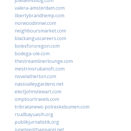
joiedevivblog.com
valera-amsterdam.com
libertybrandhemp.com
norwoodinnwi.com
neighboursmarket.com
blackanguscareers.com
bolesfororegon.com
bodega-ole.com
thestreamlinerlounge.com
mestrinorubanofc.com
novelatherton.com
nassvalleygardens.net
electjohnstewart.com
omptourtravels.com
tribratanews-polreskebumen.com
rsudbayuasih.org
publikjurnalistik.org
juneteenthapparel.net