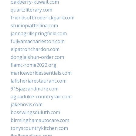
oakberry-kuwait.com
quartzliterary.com
friendsofbroderickpark.com
studiopiattellina.com
jannagrillspringfield.com
fujiyamacharleston.com
elpatronchardon.com
donglaishun-order.com
fiamc-rome2022.org
mariceworldessentials.com
lafisheriarestaurant.com
915jazzandmore.com
aguadulce-countryfair.com
jakehovis.com
bosswingsduluth.com
birminghamautocare.com
tonyscountrykitchen.com