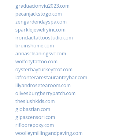
graduacionviu2023.com
pecanjackstogo.com
zengardendayspa.com
sparklejewelryinc.com
ironcladtattoostudio.com
bruinshome.com
annascleaningsvc.com
wolfcitytattoo.com
oysterbayturkeytrot.com
lafronterarestauranteybar.com
lilyandrosetearoom.com
olivesburgberrypatch.com
theslushkids.com
giobastian.com
glpascensori.com
rifloorepoxy.com
woolleymillingandpaving.com