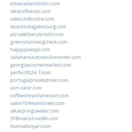
elmazatlanclinton.com
ideacoffeenyc.com
odieschillicothe.com
lacantinitagalesburg.com
pizzadeliverybristol.com
greenstarsmogcheck.com
happypawspl.com
callahansautoservicecenter.com
georgiascornermarket.com
perfectfit24-7.com
portugalprivatedriver.com
von-racer.com
coffeeshopcharleston.com
salon104mainstreet.com
alkaspringswater.com
318mainstreet8h.com
lovenailsspari.com