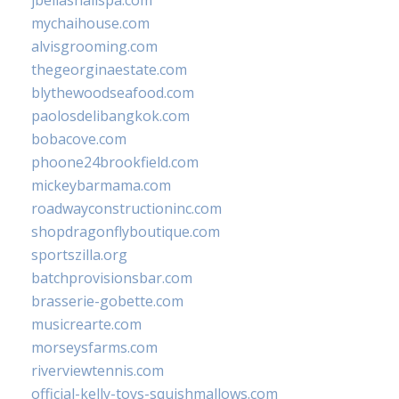
jbellasnailspa.com
mychaihouse.com
alvisgrooming.com
thegeorginaestate.com
blythewoodseafood.com
paolosdelibangkok.com
bobacove.com
phoone24brookfield.com
mickeybarmama.com
roadwayconstructioninc.com
shopdragonflyboutique.com
sportszilla.org
batchprovisionsbar.com
brasserie-gobette.com
musicrearte.com
morseysfarms.com
riverviewtennis.com
official-kelly-toys-squishmallows.com