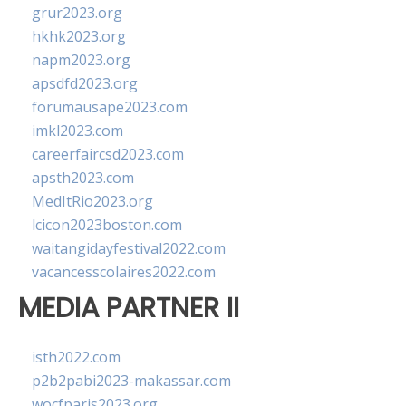
grur2023.org
hkhk2023.org
napm2023.org
apsdfd2023.org
forumausape2023.com
imkl2023.com
careerfaircsd2023.com
apsth2023.com
MedItRio2023.org
lcicon2023boston.com
waitangidayfestival2022.com
vacancesscolaires2022.com
MEDIA PARTNER II
isth2022.com
p2b2pabi2023-makassar.com
wocfparis2023.org