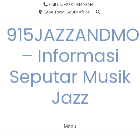
Skip
Call Us: +2782 444 YEAH
to
Cape Town, South Africa
content
915JAZZANDMO
– Informasi
Seputar Musik
Jazz
Menu