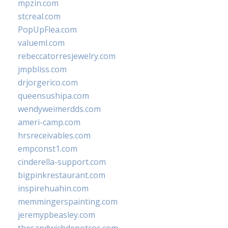
mpzin.com
stcreal.com
PopUpFlea.com
valueml.com
rebeccatorresjewelry.com
jmpbliss.com
drjorgerico.com
queensushipa.com
wendyweimerdds.com
ameri-camp.com
hrsreceivables.com
empconst1.com
cinderella-support.com
bigpinkrestaurant.com
inspirehuahin.com
memmingerspainting.com
jeremypbeasley.com