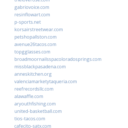
gabriovoice.com
resinflowart.com
p-sports.net
korsairstreetwear.com
petshopallston.com
avenue26tacos.com
topgglasses.com
broadmoornailsspacoloradosprings.com
missblackpasadena.com
anneskitchen.org
valenciamarketytaqueria.com
reefrecordsllc.com
alawaffle.com
aryouthfishing.com
united-basketball.com
tios-tacos.com
cafecito-satx.com