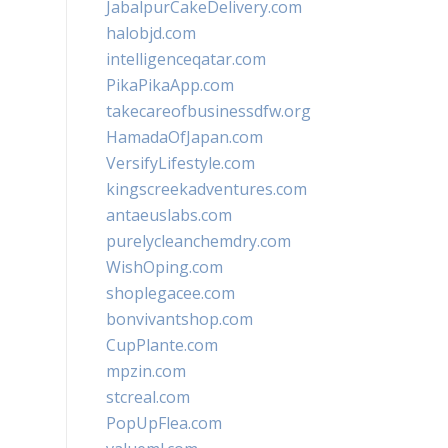
JabalpurCakeDelivery.com
halobjd.com
intelligenceqatar.com
PikaPikaApp.com
takecareofbusinessdfw.org
HamadaOfJapan.com
VersifyLifestyle.com
kingscreekadventures.com
antaeuslabs.com
purelycleanchemdry.com
WishOping.com
shoplegacee.com
bonvivantshop.com
CupPlante.com
mpzin.com
stcreal.com
PopUpFlea.com