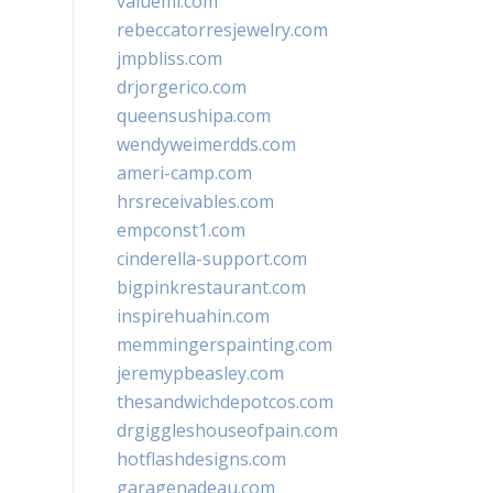
valueml.com
rebeccatorresjewelry.com
jmpbliss.com
drjorgerico.com
queensushipa.com
wendyweimerdds.com
ameri-camp.com
hrsreceivables.com
empconst1.com
cinderella-support.com
bigpinkrestaurant.com
inspirehuahin.com
memmingerspainting.com
jeremypbeasley.com
thesandwichdepotcos.com
drgiggleshouseofpain.com
hotflashdesigns.com
garagenadeau.com