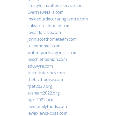
lifestylechauffeurservice.com
EverNewNails.com
insideoutdecoratingcentre.com
salvatoresinpoint.com
jovialfloralco.com
johnlscotthometeam.com
u-seehomes.com
watersportslagonissi.com
mischieffashion.com
eduwyre.com
retro-interiors.com
theblvd-boise.com
fpet2023.org
e-smart2022.org
ngrc2022.org
leesfamilyfoods.com
lewis-lewis-cpas.com