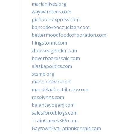
marianlives.org
waywardtees.com
pidfloorsexpress.com
bancodevenezuelaen.com
bettermoodfoodcorporation.com
hingstonnt.com
chooseagender.com
hoverboardssale.com
alaskapolitics.com
stsmp.org
manoelneves.com
mandelaeffectlibrary.com
roselynns.com
balanceyoganj.com
salesforceblogs.com
TrainGames365.com
BaytownEvaCationRentals.com