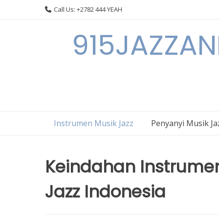
Skip
Call Us: +2782 444 YEAH
to
content
915JAZZAN
Instrumen Musik Jazz
Penyanyi Musik Ja
Keindahan Instrumen
Jazz Indonesia