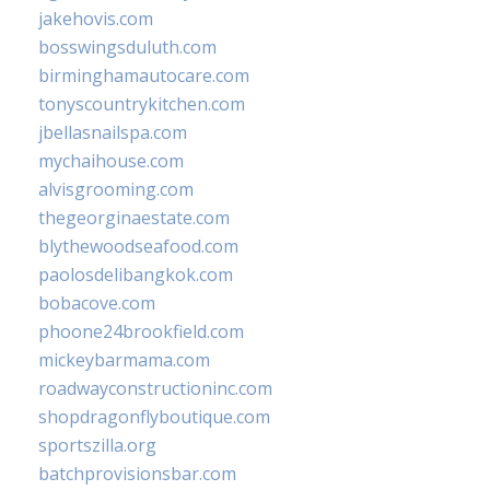
jakehovis.com
bosswingsduluth.com
birminghamautocare.com
tonyscountrykitchen.com
jbellasnailspa.com
mychaihouse.com
alvisgrooming.com
thegeorginaestate.com
blythewoodseafood.com
paolosdelibangkok.com
bobacove.com
phoone24brookfield.com
mickeybarmama.com
roadwayconstructioninc.com
shopdragonflyboutique.com
sportszilla.org
batchprovisionsbar.com