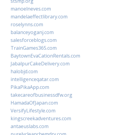
stsmp.org
manoelneves.com
mandelaeffectlibrary.com
roselynns.com
balanceyoganj.com
salesforceblogs.com
TrainGames365.com
BaytownEvaCationRentals.com
JabalpurCakeDelivery.com
halobjd.com
intelligenceqatar.com
PikaPikaApp.com
takecareofbusinessdfw.org
HamadaOfJapan.com
VersifyLifestyle.com
kingscreekadventures.com
antaeuslabs.com
purelycleanchemdry.com