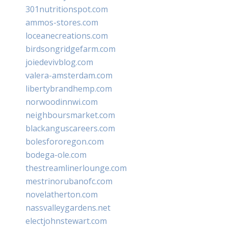
301nutritionspot.com
ammos-stores.com
loceanecreations.com
birdsongridgefarm.com
joiedevivblog.com
valera-amsterdam.com
libertybrandhemp.com
norwoodinnwi.com
neighboursmarket.com
blackanguscareers.com
bolesfororegon.com
bodega-ole.com
thestreamlinerlounge.com
mestrinorubanofc.com
novelatherton.com
nassvalleygardens.net
electjohnstewart.com