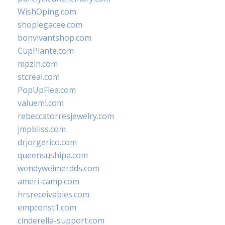
WishOping.com
shoplegacee.com
bonvivantshop.com
CupPlante.com
mpzin.com
stcreal.com
PopUpFlea.com
valueml.com
rebeccatorresjewelry.com
jmpbliss.com
drjorgerico.com
queensushipa.com
wendyweimerdds.com
ameri-camp.com
hrsreceivables.com
empconst1.com
cinderella-support.com