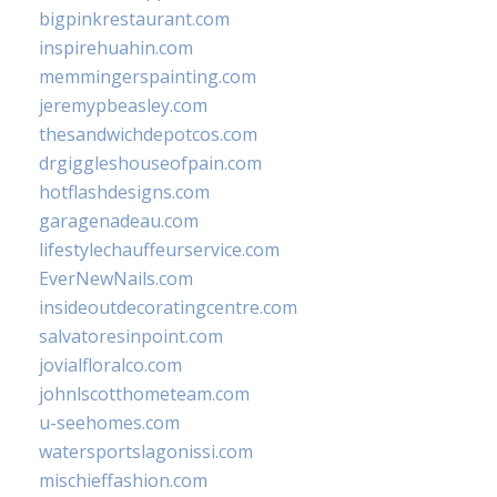
bigpinkrestaurant.com
inspirehuahin.com
memmingerspainting.com
jeremypbeasley.com
thesandwichdepotcos.com
drgiggleshouseofpain.com
hotflashdesigns.com
garagenadeau.com
lifestylechauffeurservice.com
EverNewNails.com
insideoutdecoratingcentre.com
salvatoresinpoint.com
jovialfloralco.com
johnlscotthometeam.com
u-seehomes.com
watersportslagonissi.com
mischieffashion.com