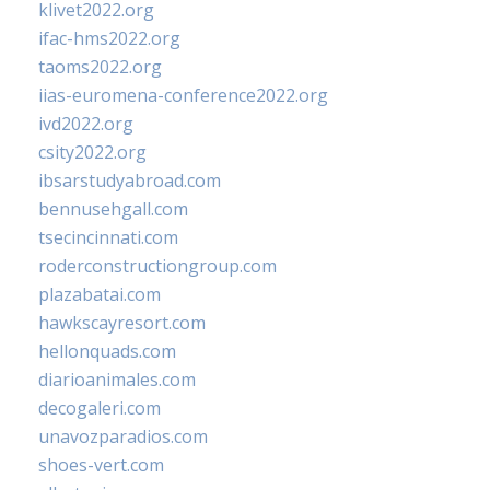
klivet2022.org
ifac-hms2022.org
taoms2022.org
iias-euromena-conference2022.org
ivd2022.org
csity2022.org
ibsarstudyabroad.com
bennusehgall.com
tsecincinnati.com
roderconstructiongroup.com
plazabatai.com
hawkscayresort.com
hellonquads.com
diarioanimales.com
decogaleri.com
unavozparadios.com
shoes-vert.com