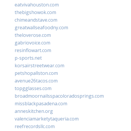
eatvivahouston.com
thebigshowok.com
chimeandstave.com
greatwallseafoodny.com
theloverose.com
gabriovoice.com
resinflowart.com
p-sports.net
korsairstreetwear.com
petshopallston.com
avenue26tacos.com
topgglasses.com
broadmoornailsspacoloradosprings.com
missblackpasadena.com
anneskitchen.org
valenciamarketytaqueria.com
reefrecordsllc.com