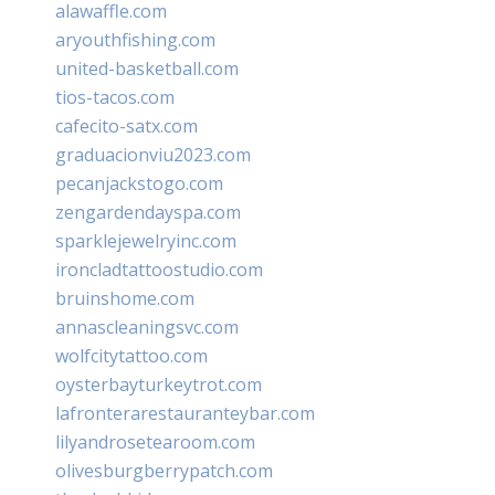
alawaffle.com
aryouthfishing.com
united-basketball.com
tios-tacos.com
cafecito-satx.com
graduacionviu2023.com
pecanjackstogo.com
zengardendayspa.com
sparklejewelryinc.com
ironcladtattoostudio.com
bruinshome.com
annascleaningsvc.com
wolfcitytattoo.com
oysterbayturkeytrot.com
lafronterarestauranteybar.com
lilyandrosetearoom.com
olivesburgberrypatch.com