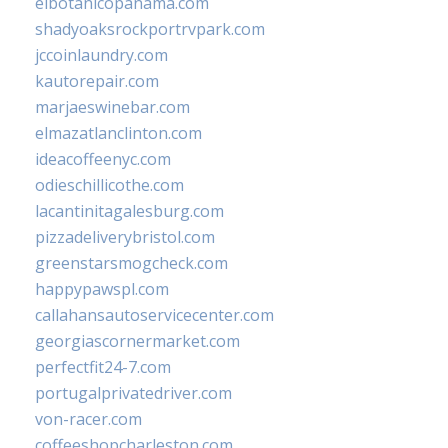
elbotanicopanama.com
shadyoaksrockportrvpark.com
jccoinlaundry.com
kautorepair.com
marjaeswinebar.com
elmazatlanclinton.com
ideacoffeenyc.com
odieschillicothe.com
lacantinitagalesburg.com
pizzadeliverybristol.com
greenstarsmogcheck.com
happypawspl.com
callahansautoservicecenter.com
georgiascornermarket.com
perfectfit24-7.com
portugalprivatedriver.com
von-racer.com
coffeeshopcharleston.com