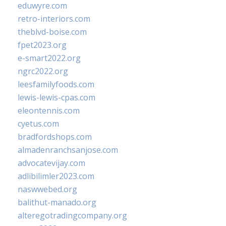
eduwyre.com
retro-interiors.com
theblvd-boise.com
fpet2023.org
e-smart2022.org
ngrc2022.org
leesfamilyfoods.com
lewis-lewis-cpas.com
eleontennis.com
cyetus.com
bradfordshops.com
almadenranchsanjose.com
advocatevijay.com
adlibilimler2023.com
naswwebed.org
balithut-manado.org
alteregotradingcompany.org