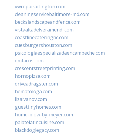
vwrepairarlington.com
cleaningservicebaltimore-md.com
beckslandscapeandfence.com
vistaaltadelveramendi.com
coastlinecateringnc.com
cuesburgershouston.com
psicologiaespecializadaencampeche.com
dmtacos.com
crescentstreetprinting.com
hornopizza.com
driveadragster.com
hematologa.com
lizaivanov.com
guesttinyhomes.com
home-plow-by-meyer.com
palatelatincuisine.com
blackdoglegacy.com