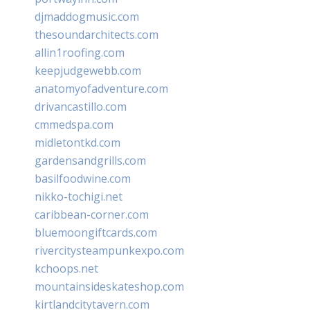
djmaddogmusic.com
thesoundarchitects.com
allin1roofing.com
keepjudgewebb.com
anatomyofadventure.com
drivancastillo.com
cmmedspa.com
midletontkd.com
gardensandgrills.com
basilfoodwine.com
nikko-tochigi.net
caribbean-corner.com
bluemoongiftcards.com
rivercitysteampunkexpo.com
kchoops.net
mountainsideskateshop.com
kirtlandcitytavern.com