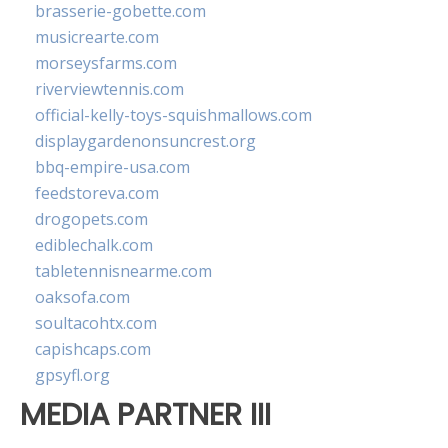
brasserie-gobette.com
musicrearte.com
morseysfarms.com
riverviewtennis.com
official-kelly-toys-squishmallows.com
displaygardenonsuncrest.org
bbq-empire-usa.com
feedstoreva.com
drogopets.com
ediblechalk.com
tabletennisnearme.com
oaksofa.com
soultacohtx.com
capishcaps.com
gpsyfl.org
MEDIA PARTNER III