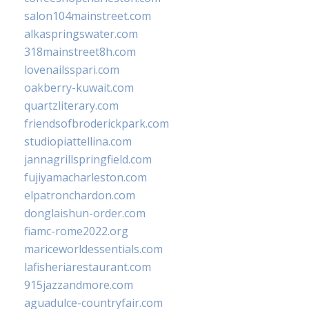
salon104mainstreet.com
alkaspringswater.com
318mainstreet8h.com
lovenailsspari.com
oakberry-kuwait.com
quartzliterary.com
friendsofbroderickpark.com
studiopiattellina.com
jannagrillspringfield.com
fujiyamacharleston.com
elpatronchardon.com
donglaishun-order.com
fiamc-rome2022.org
mariceworldessentials.com
lafisheriarestaurant.com
915jazzandmore.com
aguadulce-countryfair.com