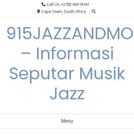
Skip
Call Us: +2782 444 YEAH
to
Cape Town, South Africa
content
915JAZZANDMO
– Informasi
Seputar Musik
Jazz
Menu