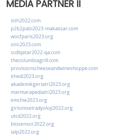
MEDIA PARTNER II
isth2022.com
p2b2pabi2023-makassar.com
wocfparis2023.org
sinc2023.com
scdlqatar2022-qa.com
thecolumbiagrill.com
provisionscheeseandwineshoppe.com
khedi2023.org
akademikgeriatri2023.org
marmarapediatri2023.org
emchie2023.org
girisimselradyoloji2022.org
utcd2022.org
biosensor2022.org
ialp2022.org