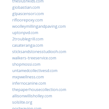
theslushkids.com
giobastian.com
glpascensori.com
rifloorepoxy.com
woolleymillingandpaving.com
uptonpvd.com
2troublegrill.com
casateranga.com
sticksandstonesstudiooh.com
walkers-treeservice.com
shopmossi.com
untamedcollectivesd.com
mxpwellness.com
infernocanine.com
thepaperhousecollection.com
allisonwillisholley.com
solslite.org
portwayinn.com