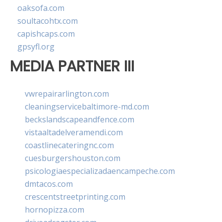
oaksofa.com
soultacohtx.com
capishcaps.com
gpsyfl.org
MEDIA PARTNER III
vwrepairarlington.com
cleaningservicebaltimore-md.com
beckslandscapeandfence.com
vistaaltadelveramendi.com
coastlinecateringnc.com
cuesburgershouston.com
psicologiaespecializadaencampeche.com
dmtacos.com
crescentstreetprinting.com
hornopizza.com