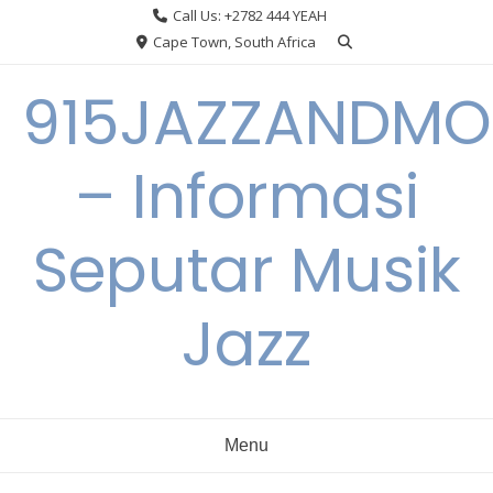
Skip
Call Us: +2782 444 YEAH
to
Cape Town, South Africa
content
915JAZZANDMO
– Informasi
Seputar Musik
Jazz
Menu