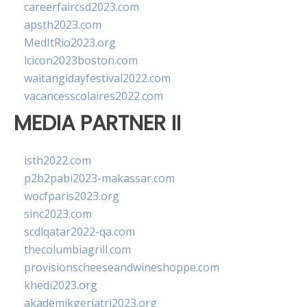
careerfaircsd2023.com
apsth2023.com
MedItRio2023.org
lcicon2023boston.com
waitangidayfestival2022.com
vacancesscolaires2022.com
MEDIA PARTNER II
isth2022.com
p2b2pabi2023-makassar.com
wocfparis2023.org
sinc2023.com
scdlqatar2022-qa.com
thecolumbiagrill.com
provisionscheeseandwineshoppe.com
khedi2023.org
akademikgeriatri2023.org