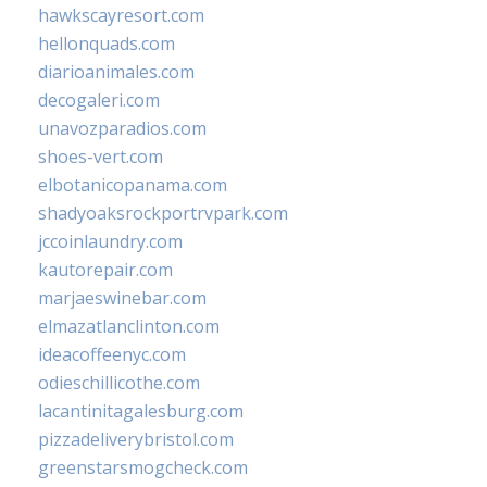
hawkscayresort.com
hellonquads.com
diarioanimales.com
decogaleri.com
unavozparadios.com
shoes-vert.com
elbotanicopanama.com
shadyoaksrockportrvpark.com
jccoinlaundry.com
kautorepair.com
marjaeswinebar.com
elmazatlanclinton.com
ideacoffeenyc.com
odieschillicothe.com
lacantinitagalesburg.com
pizzadeliverybristol.com
greenstarsmogcheck.com