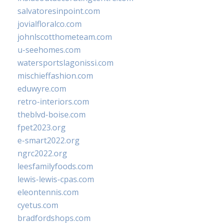
salvatoresinpoint.com
jovialfloralco.com
johnlscotthometeam.com
u-seehomes.com
watersportslagonissi.com
mischieffashion.com
eduwyre.com
retro-interiors.com
theblvd-boise.com
fpet2023.org
e-smart2022.org
ngrc2022.org
leesfamilyfoods.com
lewis-lewis-cpas.com
eleontennis.com
cyetus.com
bradfordshops.com