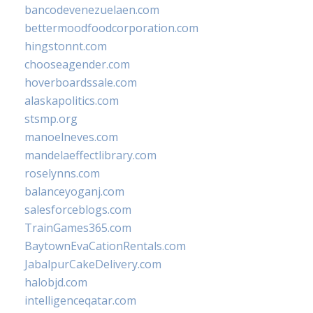
bancodevenezuelaen.com
bettermoodfoodcorporation.com
hingstonnt.com
chooseagender.com
hoverboardssale.com
alaskapolitics.com
stsmp.org
manoelneves.com
mandelaeffectlibrary.com
roselynns.com
balanceyoganj.com
salesforceblogs.com
TrainGames365.com
BaytownEvaCationRentals.com
JabalpurCakeDelivery.com
halobjd.com
intelligenceqatar.com