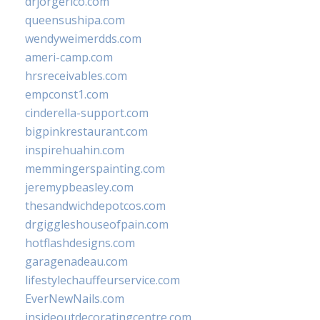
drjorgerico.com
queensushipa.com
wendyweimerdds.com
ameri-camp.com
hrsreceivables.com
empconst1.com
cinderella-support.com
bigpinkrestaurant.com
inspirehuahin.com
memmingerspainting.com
jeremypbeasley.com
thesandwichdepotcos.com
drgiggleshouseofpain.com
hotflashdesigns.com
garagenadeau.com
lifestylechauffeurservice.com
EverNewNails.com
insideoutdecoratingcentre.com