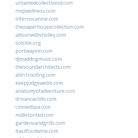
untamedcollectivesd.com
mxpwellness.com
infernocanine.com
thepaperhousecollection.com
allisonwillisholley.com
solslite.org
portwayinn.com
djmaddogmusic.com
thesoundarchitects.com
allin1roofing.com
keepjudgewebb.com
anatomyofadventure.com
drivancastillo.com
cmmedspa.com
midletontkd.com
gardensandgrills.com
basilfoodwine.com