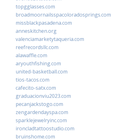
topgglasses.com
broadmoornailsspacoloradosprings.com
missblackpasadena.com
anneskitchen.org
valenciamarketytaqueria.com
reefrecordsllc.com
alawaffle.com
aryouthfishing.com
united-basketball.com
tios-tacos.com
cafecito-satx.com
graduacionviu2023.com
pecanjackstogo.com
zengardendayspa.com
sparklejewelryinc.com
ironcladtattoostudio.com
bruinshome.com