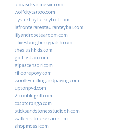
annascleaningsvc.com
wolfcitytattoo.com
oysterbayturkeytrot.com
lafronterarestauranteybar.com
lilyandrosetearoom.com
olivesburgberrypatch.com
theslushkids.com
giobastian.com
glpascensori.com
rifloorepoxy.com
woolleymillingandpaving.com
uptonpvd.com
2troublegrill.com
casateranga.com
sticksandstonesstudiooh.com
walkers-treeservice.com
shopmossi.com