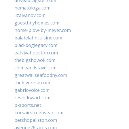
driveadragster.com
hematologa.com
lizaivanov.com
guesttinyhomes.com
home-plow-by-meyer.com
palatelatincuisine.com
blackdoglegacy.com
eatvivahouston.com
thebigshowok.com
chimeandstave.com
greatwallseafoodny.com
theloverose.com
gabriovoice.com
resinflowart.com
p-sports.net
korsairstreetwear.com
petshopallston.com
avenue26tacos.com