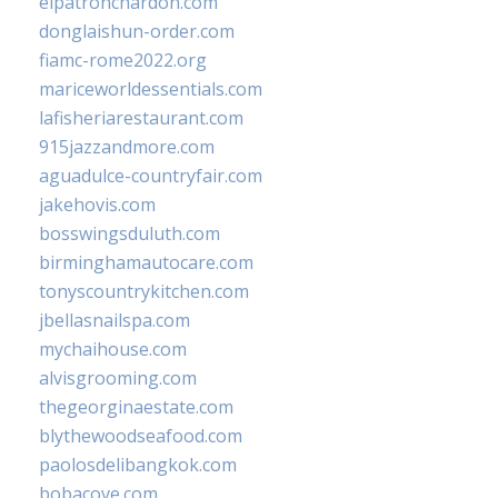
elpatronchardon.com
donglaishun-order.com
fiamc-rome2022.org
mariceworldessentials.com
lafisheriarestaurant.com
915jazzandmore.com
aguadulce-countryfair.com
jakehovis.com
bosswingsduluth.com
birminghamautocare.com
tonyscountrykitchen.com
jbellasnailspa.com
mychaihouse.com
alvisgrooming.com
thegeorginaestate.com
blythewoodseafood.com
paolosdelibangkok.com
bobacove.com