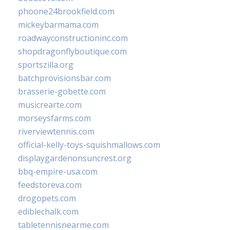
phoone24brookfield.com
mickeybarmama.com
roadwayconstructioninc.com
shopdragonflyboutique.com
sportszilla.org
batchprovisionsbar.com
brasserie-gobette.com
musicrearte.com
morseysfarms.com
riverviewtennis.com
official-kelly-toys-squishmallows.com
displaygardenonsuncrest.org
bbq-empire-usa.com
feedstoreva.com
drogopets.com
ediblechalk.com
tabletennisnearme.com