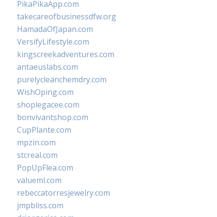
PikaPikaApp.com
takecareofbusinessdfw.org
HamadaOfJapan.com
VersifyLifestyle.com
kingscreekadventures.com
antaeuslabs.com
purelycleanchemdry.com
WishOping.com
shoplegacee.com
bonvivantshop.com
CupPlante.com
mpzin.com
stcreal.com
PopUpFlea.com
valueml.com
rebeccatorresjewelry.com
jmpbliss.com