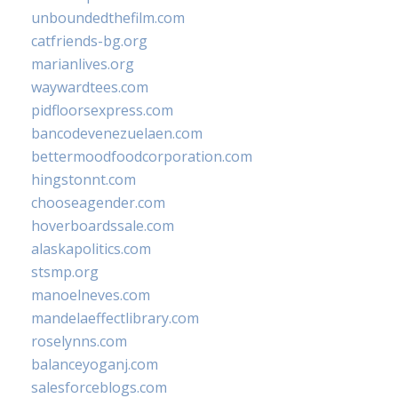
unboundedthefilm.com
catfriends-bg.org
marianlives.org
waywardtees.com
pidfloorsexpress.com
bancodevenezuelaen.com
bettermoodfoodcorporation.com
hingstonnt.com
chooseagender.com
hoverboardssale.com
alaskapolitics.com
stsmp.org
manoelneves.com
mandelaeffectlibrary.com
roselynns.com
balanceyoganj.com
salesforceblogs.com