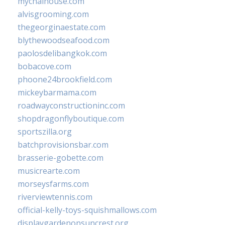
mychaihouse.com
alvisgrooming.com
thegeorginaestate.com
blythewoodseafood.com
paolosdelibangkok.com
bobacove.com
phoone24brookfield.com
mickeybarmama.com
roadwayconstructioninc.com
shopdragonflyboutique.com
sportszilla.org
batchprovisionsbar.com
brasserie-gobette.com
musicrearte.com
morseysfarms.com
riverviewtennis.com
official-kelly-toys-squishmallows.com
displaygardenonsuncrest.org