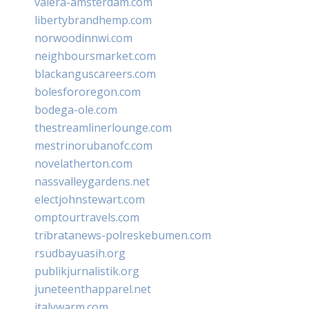
valera-amsterdam.com
libertybrandhemp.com
norwoodinnwi.com
neighboursmarket.com
blackanguscareers.com
bolesfororegon.com
bodega-ole.com
thestreamlinerlounge.com
mestrinorubanofc.com
novelatherton.com
nassvalleygardens.net
electjohnstewart.com
omptourtravels.com
tribratanews-polreskebumen.com
rsudbayuasih.org
publikjurnalistik.org
juneteenthapparel.net
italywarm.com