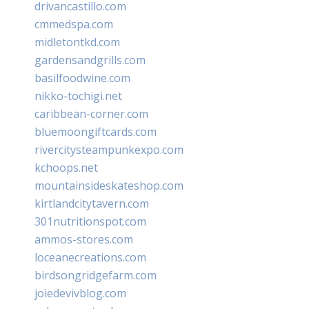
drivancastillo.com
cmmedspa.com
midletontkd.com
gardensandgrills.com
basilfoodwine.com
nikko-tochigi.net
caribbean-corner.com
bluemoongiftcards.com
rivercitysteampunkexpo.com
kchoops.net
mountainsideskateshop.com
kirtlandcitytavern.com
301nutritionspot.com
ammos-stores.com
loceanecreations.com
birdsongridgefarm.com
joiedevivblog.com