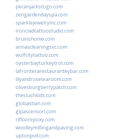
pecanjackstogo.com
zengardendayspa.com
sparklejewelryinc.com
ironcladtattoostudio.com
bruinshome.com
annascleaningsvc.com
wolfcitytattoo.com
oysterbayturkeytrot.com
lafronterarestauranteybar.com
lilyandrosetearoom.com
olivesburgberrypatch.com
theslushkids.com
giobastian.com
glpascensori.com
rifloorepoxy.com
woolleymillingandpaving.com
uptonpvd.com