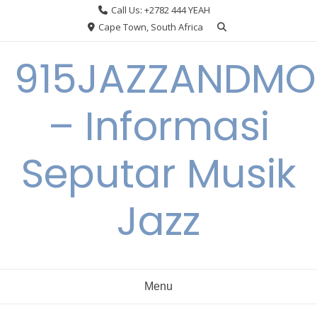
Skip
Call Us: +2782 444 YEAH
to
Cape Town, South Africa
content
915JAZZANDMO
– Informasi
Seputar Musik
Jazz
Menu