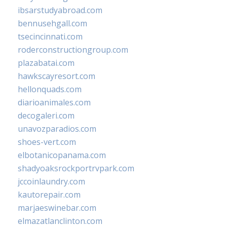
ibsarstudyabroad.com
bennusehgall.com
tsecincinnati.com
roderconstructiongroup.com
plazabatai.com
hawkscayresort.com
hellonquads.com
diarioanimales.com
decogaleri.com
unavozparadios.com
shoes-vert.com
elbotanicopanama.com
shadyoaksrockportrvpark.com
jccoinlaundry.com
kautorepair.com
marjaeswinebar.com
elmazatlanclinton.com