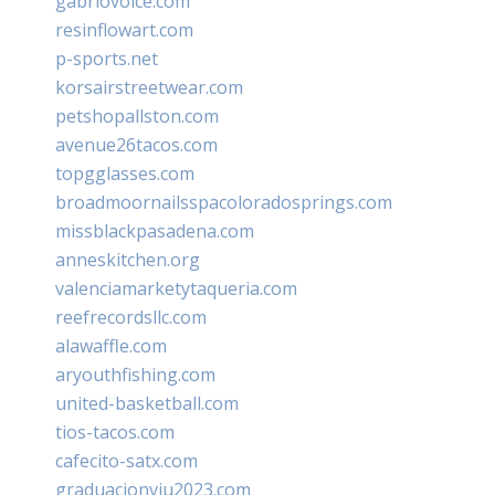
gabriovoice.com
resinflowart.com
p-sports.net
korsairstreetwear.com
petshopallston.com
avenue26tacos.com
topgglasses.com
broadmoornailsspacoloradosprings.com
missblackpasadena.com
anneskitchen.org
valenciamarketytaqueria.com
reefrecordsllc.com
alawaffle.com
aryouthfishing.com
united-basketball.com
tios-tacos.com
cafecito-satx.com
graduacionviu2023.com