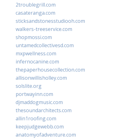
2troublegrill.com
casateranga.com
sticksandstonesstudiooh.com
walkers-treeservice.com
shopmossi.com
untamedcollectivesd.com
mxpwellness.com
infernocanine.com
thepaperhousecollection.com
allisonwillisholley.com
solslite.org
portwayinn.com
djmaddogmusic.com
thesoundarchitects.com
allin1roofing.com
keepjudgewebb.com
anatomyofadventure.com