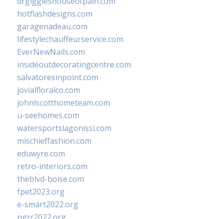
drgiggleshouseofpain.com
hotflashdesigns.com
garagenadeau.com
lifestylechauffeurservice.com
EverNewNails.com
insideoutdecoratingcentre.com
salvatoresinpoint.com
jovialfloralco.com
johnlscotthometeam.com
u-seehomes.com
watersportslagonissi.com
mischieffashion.com
eduwyre.com
retro-interiors.com
theblvd-boise.com
fpet2023.org
e-smart2022.org
ngrc2022.org