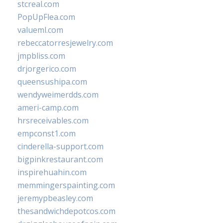
stcreal.com
PopUpFlea.com
valueml.com
rebeccatorresjewelry.com
jmpbliss.com
drjorgerico.com
queensushipa.com
wendyweimerdds.com
ameri-camp.com
hrsreceivables.com
empconst1.com
cinderella-support.com
bigpinkrestaurant.com
inspirehuahin.com
memmingerspainting.com
jeremypbeasley.com
thesandwichdepotcos.com