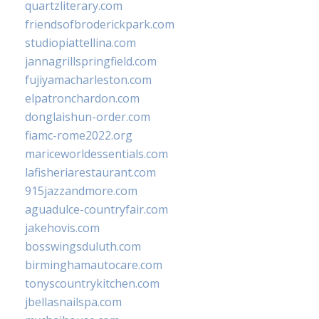
quartzliterary.com
friendsofbroderickpark.com
studiopiattellina.com
jannagrillspringfield.com
fujiyamacharleston.com
elpatronchardon.com
donglaishun-order.com
fiamc-rome2022.org
mariceworldessentials.com
lafisheriarestaurant.com
915jazzandmore.com
aguadulce-countryfair.com
jakehovis.com
bosswingsduluth.com
birminghamautocare.com
tonyscountrykitchen.com
jbellasnailspa.com