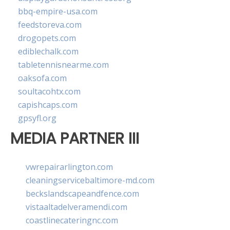
bbq-empire-usa.com
feedstoreva.com
drogopets.com
ediblechalk.com
tabletennisnearme.com
oaksofa.com
soultacohtx.com
capishcaps.com
gpsyfl.org
MEDIA PARTNER III
vwrepairarlington.com
cleaningservicebaltimore-md.com
beckslandscapeandfence.com
vistaaltadelveramendi.com
coastlinecateringnc.com