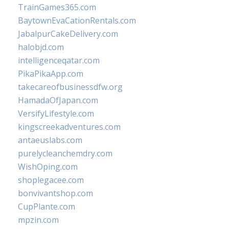
TrainGames365.com
BaytownEvaCationRentals.com
JabalpurCakeDelivery.com
halobjd.com
intelligenceqatar.com
PikaPikaApp.com
takecareofbusinessdfw.org
HamadaOfJapan.com
VersifyLifestyle.com
kingscreekadventures.com
antaeuslabs.com
purelycleanchemdry.com
WishOping.com
shoplegacee.com
bonvivantshop.com
CupPlante.com
mpzin.com