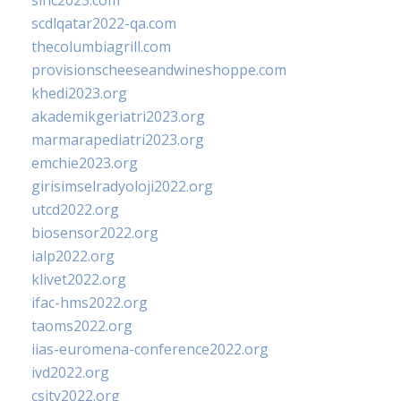
sinc2023.com
scdlqatar2022-qa.com
thecolumbiagrill.com
provisionscheeseandwineshoppe.com
khedi2023.org
akademikgeriatri2023.org
marmarapediatri2023.org
emchie2023.org
girisimselradyoloji2022.org
utcd2022.org
biosensor2022.org
ialp2022.org
klivet2022.org
ifac-hms2022.org
taoms2022.org
iias-euromena-conference2022.org
ivd2022.org
csity2022.org