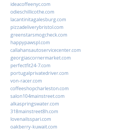
ideacoffeenyc.com
odieschillicothe.com
lacantinitagalesburg.com
pizzadeliverybristol.com
greenstarsmogcheck.com
happypawspl.com
callahansautoservicecenter.com
georgiascornermarket.com
perfectfit24-7.com
portugalprivatedriver.com
von-racer.com
coffeeshopcharleston.com
salon104mainstreet.com
alkaspringswater.com
318mainstreet8h.com
lovenailsspari.com
oakberry-kuwait.com