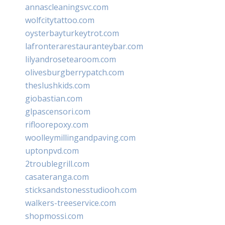
annascleaningsvc.com
wolfcitytattoo.com
oysterbayturkeytrot.com
lafronterarestauranteybar.com
lilyandrosetearoom.com
olivesburgberrypatch.com
theslushkids.com
giobastian.com
glpascensori.com
rifloorepoxy.com
woolleymillingandpaving.com
uptonpvd.com
2troublegrill.com
casateranga.com
sticksandstonesstudiooh.com
walkers-treeservice.com
shopmossi.com