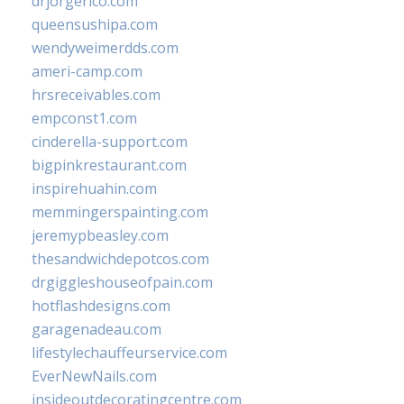
drjorgerico.com
queensushipa.com
wendyweimerdds.com
ameri-camp.com
hrsreceivables.com
empconst1.com
cinderella-support.com
bigpinkrestaurant.com
inspirehuahin.com
memmingerspainting.com
jeremypbeasley.com
thesandwichdepotcos.com
drgiggleshouseofpain.com
hotflashdesigns.com
garagenadeau.com
lifestylechauffeurservice.com
EverNewNails.com
insideoutdecoratingcentre.com