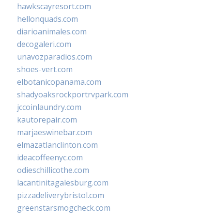
hawkscayresort.com
hellonquads.com
diarioanimales.com
decogaleri.com
unavozparadios.com
shoes-vert.com
elbotanicopanama.com
shadyoaksrockportrvpark.com
jccoinlaundry.com
kautorepair.com
marjaeswinebar.com
elmazatlanclinton.com
ideacoffeenyc.com
odieschillicothe.com
lacantinitagalesburg.com
pizzadeliverybristol.com
greenstarsmogcheck.com