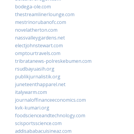
bodega-ole.com
thestreamlinerlounge.com
mestrinorubanofc.com
novelatherton.com
nassvalleygardens.net
electjohnstewart.com
omptourtravels.com
tribratanews-polreskebumen.com
rsudbayuasih.org
publikjurnalistik.org
juneteenthapparel.net
italywarm.com
journaloffinanceeconomics.com
kvk-kumari.org
foodscienceandtechnology.com
scisportsscience.com
addisababacuisineaz.com