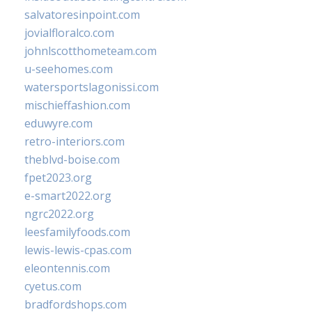
salvatoresinpoint.com
jovialfloralco.com
johnlscotthometeam.com
u-seehomes.com
watersportslagonissi.com
mischieffashion.com
eduwyre.com
retro-interiors.com
theblvd-boise.com
fpet2023.org
e-smart2022.org
ngrc2022.org
leesfamilyfoods.com
lewis-lewis-cpas.com
eleontennis.com
cyetus.com
bradfordshops.com