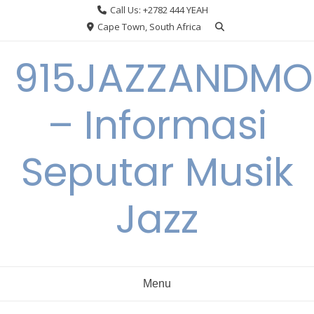
Skip
Call Us: +2782 444 YEAH
to
Cape Town, South Africa
content
915JAZZANDMO
– Informasi
Seputar Musik
Jazz
Menu