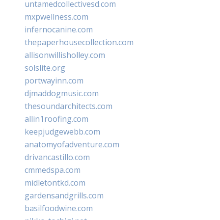
untamedcollectivesd.com
mxpwellness.com
infernocanine.com
thepaperhousecollection.com
allisonwillisholley.com
solslite.org
portwayinn.com
djmaddogmusic.com
thesoundarchitects.com
allin1roofing.com
keepjudgewebb.com
anatomyofadventure.com
drivancastillo.com
cmmedspa.com
midletontkd.com
gardensandgrills.com
basilfoodwine.com