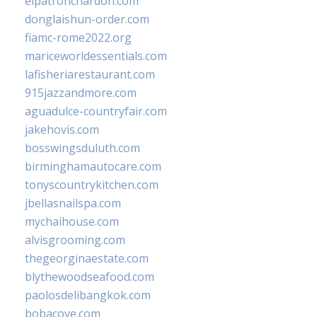
elpatronchardon.com
donglaishun-order.com
fiamc-rome2022.org
mariceworldessentials.com
lafisheriarestaurant.com
915jazzandmore.com
aguadulce-countryfair.com
jakehovis.com
bosswingsduluth.com
birminghamautocare.com
tonyscountrykitchen.com
jbellasnailspa.com
mychaihouse.com
alvisgrooming.com
thegeorginaestate.com
blythewoodseafood.com
paolosdelibangkok.com
bobacove.com