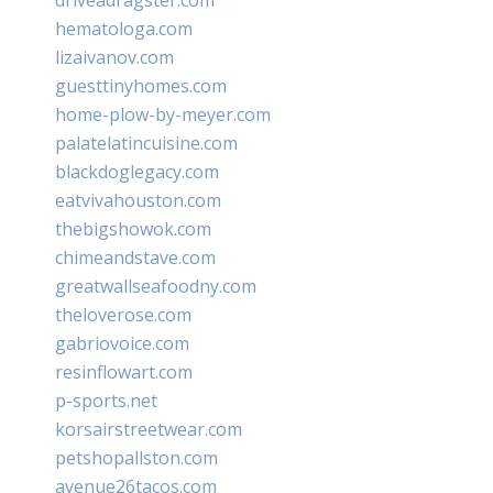
hematologa.com
lizaivanov.com
guesttinyhomes.com
home-plow-by-meyer.com
palatelatincuisine.com
blackdoglegacy.com
eatvivahouston.com
thebigshowok.com
chimeandstave.com
greatwallseafoodny.com
theloverose.com
gabriovoice.com
resinflowart.com
p-sports.net
korsairstreetwear.com
petshopallston.com
avenue26tacos.com