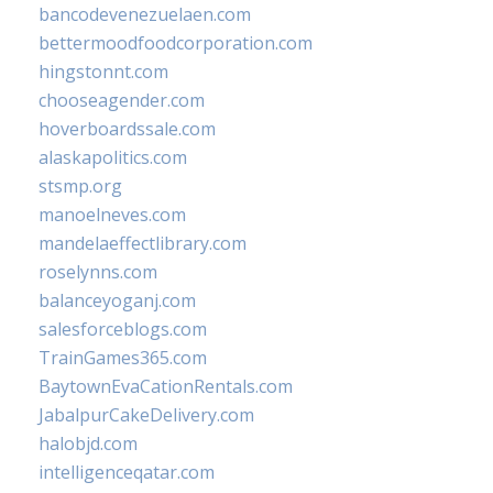
bancodevenezuelaen.com
bettermoodfoodcorporation.com
hingstonnt.com
chooseagender.com
hoverboardssale.com
alaskapolitics.com
stsmp.org
manoelneves.com
mandelaeffectlibrary.com
roselynns.com
balanceyoganj.com
salesforceblogs.com
TrainGames365.com
BaytownEvaCationRentals.com
JabalpurCakeDelivery.com
halobjd.com
intelligenceqatar.com