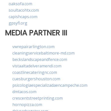
oaksofa.com
soultacohtx.com
capishcaps.com
gpsyfl.org
MEDIA PARTNER III
vwrepairarlington.com
cleaningservicebaltimore-md.com
beckslandscapeandfence.com
vistaaltadelveramendi.com
coastlinecateringnc.com
cuesburgershouston.com
psicologiaespecializadaencampeche.com
dmtacos.com
crescentstreetprinting.com
hornopizza.com
driveadragster.com