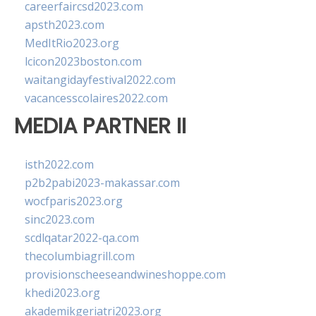
careerfaircsd2023.com
apsth2023.com
MedItRio2023.org
lcicon2023boston.com
waitangidayfestival2022.com
vacancesscolaires2022.com
MEDIA PARTNER II
isth2022.com
p2b2pabi2023-makassar.com
wocfparis2023.org
sinc2023.com
scdlqatar2022-qa.com
thecolumbiagrill.com
provisionscheeseandwineshoppe.com
khedi2023.org
akademikgeriatri2023.org