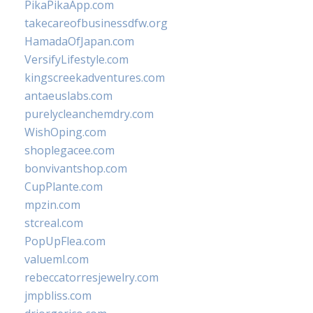
PikaPikaApp.com
takecareofbusinessdfw.org
HamadaOfJapan.com
VersifyLifestyle.com
kingscreekadventures.com
antaeuslabs.com
purelycleanchemdry.com
WishOping.com
shoplegacee.com
bonvivantshop.com
CupPlante.com
mpzin.com
stcreal.com
PopUpFlea.com
valueml.com
rebeccatorresjewelry.com
jmpbliss.com