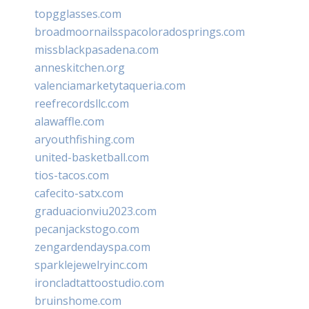
topgglasses.com
broadmoornailsspacoloradosprings.com
missblackpasadena.com
anneskitchen.org
valenciamarketytaqueria.com
reefrecordsllc.com
alawaffle.com
aryouthfishing.com
united-basketball.com
tios-tacos.com
cafecito-satx.com
graduacionviu2023.com
pecanjackstogo.com
zengardendayspa.com
sparklejewelryinc.com
ironcladtattoostudio.com
bruinshome.com