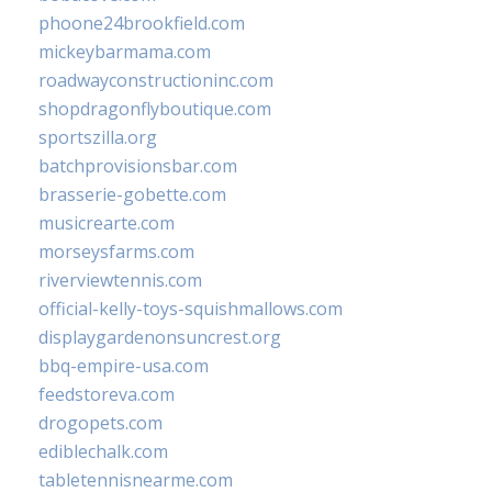
phoone24brookfield.com
mickeybarmama.com
roadwayconstructioninc.com
shopdragonflyboutique.com
sportszilla.org
batchprovisionsbar.com
brasserie-gobette.com
musicrearte.com
morseysfarms.com
riverviewtennis.com
official-kelly-toys-squishmallows.com
displaygardenonsuncrest.org
bbq-empire-usa.com
feedstoreva.com
drogopets.com
ediblechalk.com
tabletennisnearme.com