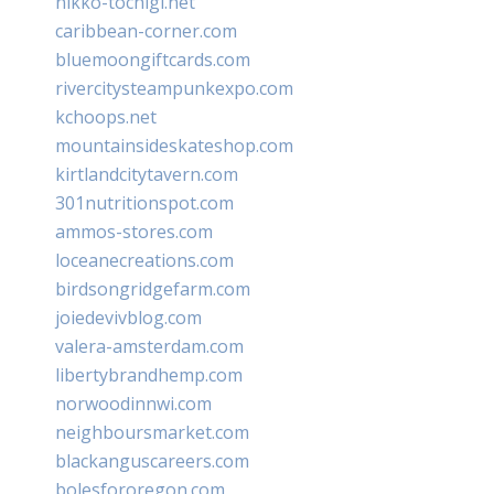
nikko-tochigi.net
caribbean-corner.com
bluemoongiftcards.com
rivercitysteampunkexpo.com
kchoops.net
mountainsideskateshop.com
kirtlandcitytavern.com
301nutritionspot.com
ammos-stores.com
loceanecreations.com
birdsongridgefarm.com
joiedevivblog.com
valera-amsterdam.com
libertybrandhemp.com
norwoodinnwi.com
neighboursmarket.com
blackanguscareers.com
bolesfororegon.com