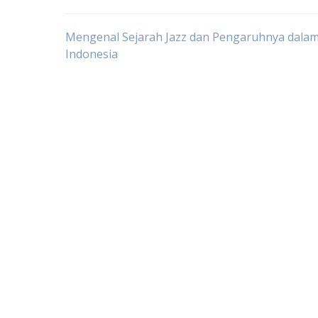
Post
Mengenal Sejarah Jazz dan Pengaruhnya dala
Indonesia
navigation