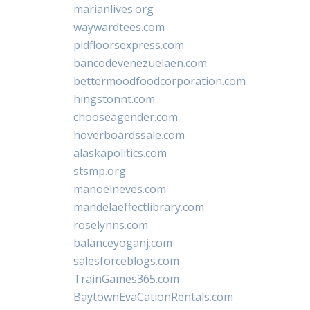
marianlives.org
waywardtees.com
pidfloorsexpress.com
bancodevenezuelaen.com
bettermoodfoodcorporation.com
hingstonnt.com
chooseagender.com
hoverboardssale.com
alaskapolitics.com
stsmp.org
manoelneves.com
mandelaeffectlibrary.com
roselynns.com
balanceyoganj.com
salesforceblogs.com
TrainGames365.com
BaytownEvaCationRentals.com