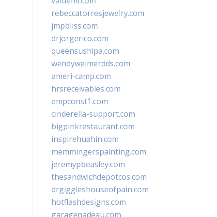
valueml.com
rebeccatorresjewelry.com
jmpbliss.com
drjorgerico.com
queensushipa.com
wendyweimerdds.com
ameri-camp.com
hrsreceivables.com
empconst1.com
cinderella-support.com
bigpinkrestaurant.com
inspirehuahin.com
memmingerspainting.com
jeremypbeasley.com
thesandwichdepotcos.com
drgiggleshouseofpain.com
hotflashdesigns.com
garagenadeau.com