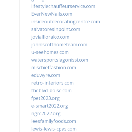
lifestylechauffeurservice.com
EverNewNails.com
insideoutdecoratingcentre.com
salvatoresinpoint.com
jovialfloralco.com
johnlscotthometeam.com
u-seehomes.com
watersportslagonissi.com
mischieffashion.com
eduwyre.com
retro-interiors.com
theblvd-boise.com
fpet2023.org
e-smart2022.org
ngrc2022.org
leesfamilyfoods.com
lewis-lewis-cpas.com