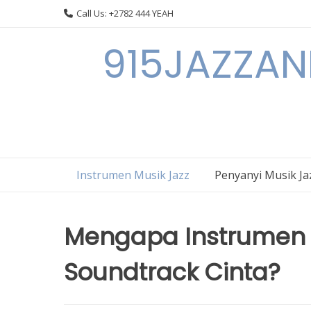
Skip
Call Us: +2782 444 YEAH
to
content
915JAZZAN
Instrumen Musik Jazz
Penyanyi Musik Ja
Mengapa Instrumen 
Soundtrack Cinta?