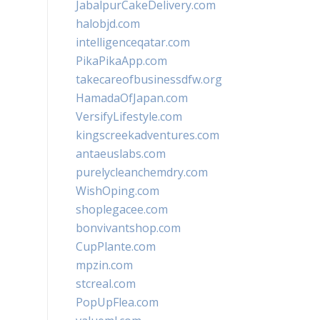
JabalpurCakeDelivery.com
halobjd.com
intelligenceqatar.com
PikaPikaApp.com
takecareofbusinessdfw.org
HamadaOfJapan.com
VersifyLifestyle.com
kingscreekadventures.com
antaeuslabs.com
purelycleanchemdry.com
WishOping.com
shoplegacee.com
bonvivantshop.com
CupPlante.com
mpzin.com
stcreal.com
PopUpFlea.com