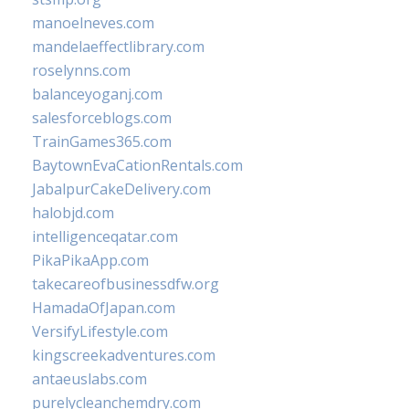
manoelneves.com
mandelaeffectlibrary.com
roselynns.com
balanceyoganj.com
salesforceblogs.com
TrainGames365.com
BaytownEvaCationRentals.com
JabalpurCakeDelivery.com
halobjd.com
intelligenceqatar.com
PikaPikaApp.com
takecareofbusinessdfw.org
HamadaOfJapan.com
VersifyLifestyle.com
kingscreekadventures.com
antaeuslabs.com
purelycleanchemdry.com