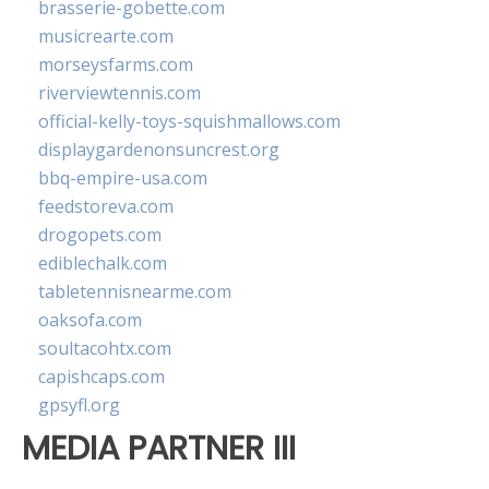
brasserie-gobette.com
musicrearte.com
morseysfarms.com
riverviewtennis.com
official-kelly-toys-squishmallows.com
displaygardenonsuncrest.org
bbq-empire-usa.com
feedstoreva.com
drogopets.com
ediblechalk.com
tabletennisnearme.com
oaksofa.com
soultacohtx.com
capishcaps.com
gpsyfl.org
MEDIA PARTNER III