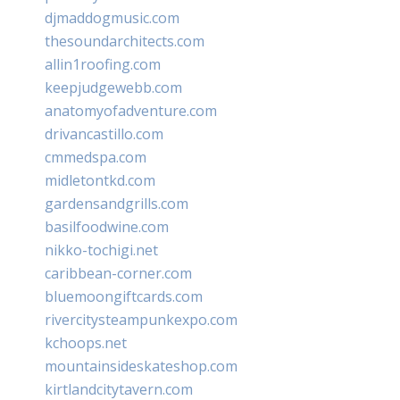
djmaddogmusic.com
thesoundarchitects.com
allin1roofing.com
keepjudgewebb.com
anatomyofadventure.com
drivancastillo.com
cmmedspa.com
midletontkd.com
gardensandgrills.com
basilfoodwine.com
nikko-tochigi.net
caribbean-corner.com
bluemoongiftcards.com
rivercitysteampunkexpo.com
kchoops.net
mountainsideskateshop.com
kirtlandcitytavern.com