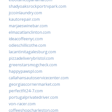
shadyoaksrockportrvpark.com
jccoinlaundry.com
kautorepair.com
marjaeswinebar.com
elmazatlanclinton.com
ideacoffeenyc.com
odieschillicothe.com
lacantinitagalesburg.com
pizzadeliverybristol.com
greenstarsmogcheck.com
happypawspl.com
callahansautoservicecenter.com
georgiascornermarket.com
perfectfit24-7.com
portugalprivatedriver.com
von-racer.com
coffeeshopcharleston.com