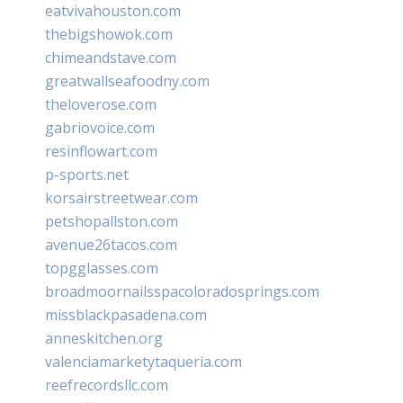
eatvivahouston.com
thebigshowok.com
chimeandstave.com
greatwallseafoodny.com
theloverose.com
gabriovoice.com
resinflowart.com
p-sports.net
korsairstreetwear.com
petshopallston.com
avenue26tacos.com
topgglasses.com
broadmoornailsspacoloradosprings.com
missblackpasadena.com
anneskitchen.org
valenciamarketytaqueria.com
reefrecordsllc.com