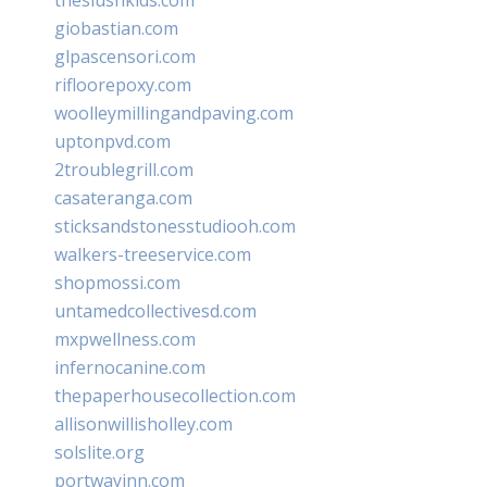
giobastian.com
glpascensori.com
rifloorepoxy.com
woolleymillingandpaving.com
uptonpvd.com
2troublegrill.com
casateranga.com
sticksandstonesstudiooh.com
walkers-treeservice.com
shopmossi.com
untamedcollectivesd.com
mxpwellness.com
infernocanine.com
thepaperhousecollection.com
allisonwillisholley.com
solslite.org
portwayinn.com