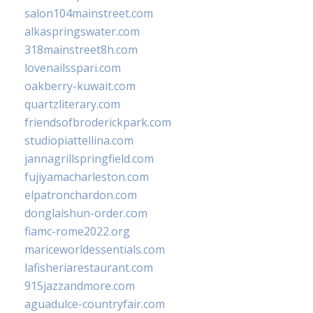
salon104mainstreet.com
alkaspringswater.com
318mainstreet8h.com
lovenailsspari.com
oakberry-kuwait.com
quartzliterary.com
friendsofbroderickpark.com
studiopiattellina.com
jannagrillspringfield.com
fujiyamacharleston.com
elpatronchardon.com
donglaishun-order.com
fiamc-rome2022.org
mariceworldessentials.com
lafisheriarestaurant.com
915jazzandmore.com
aguadulce-countryfair.com