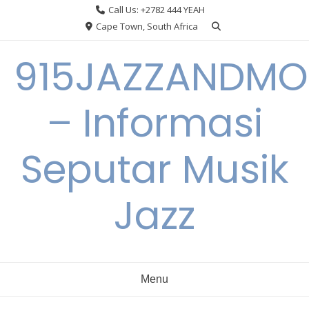
Skip
Call Us: +2782 444 YEAH
to
Cape Town, South Africa
content
915JAZZANDMO
– Informasi
Seputar Musik
Jazz
Menu