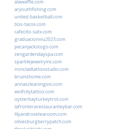
alawaffle.com
aryouthfishing.com
united-basketball.com
tios-tacos.com
cafecito-satx.com
graduacionviu2023.com
pecanjackstogo.com
zengardendayspa.com
sparklejewelryinc.com
ironcladtattoostudio.com
bruinshome.com
annascleaningsvc.com
wolfcitytattoo.com
oysterbayturkeytrot.com
lafronterarestauranteybar.com
lilyandrosetearoom.com
olivesburgberrypatch.com
theslushkids.com