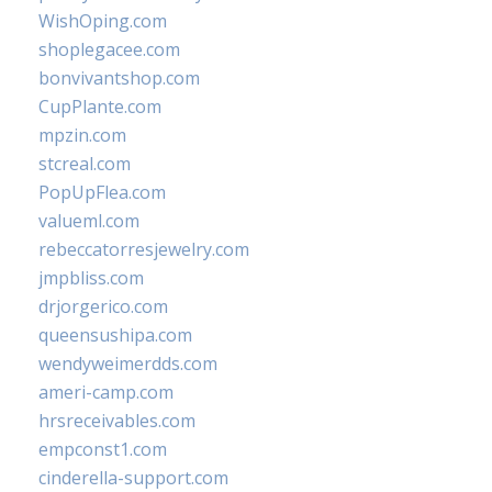
WishOping.com
shoplegacee.com
bonvivantshop.com
CupPlante.com
mpzin.com
stcreal.com
PopUpFlea.com
valueml.com
rebeccatorresjewelry.com
jmpbliss.com
drjorgerico.com
queensushipa.com
wendyweimerdds.com
ameri-camp.com
hrsreceivables.com
empconst1.com
cinderella-support.com