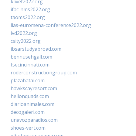
klivet2022.org
ifac-hms2022.org
taoms2022.org
iias-euromena-conference2022.org
ivd2022.org
csity2022.org
ibsarstudyabroad.com
bennusehgall.com
tsecincinnati.com
roderconstructiongroup.com
plazabatai.com
hawkscayresort.com
hellonquads.com
diarioanimales.com
decogaleri.com
unavozparadios.com
shoes-vert.com
elbotanicopanama.com