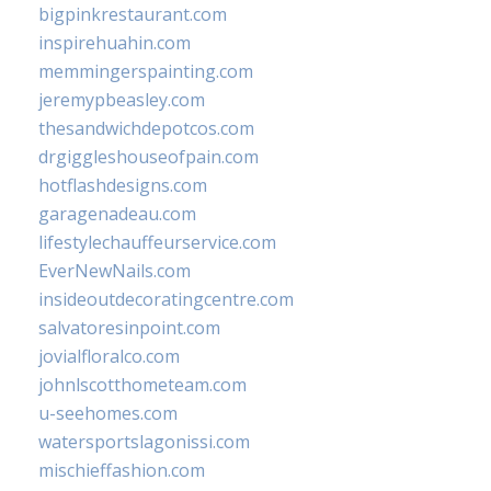
bigpinkrestaurant.com
inspirehuahin.com
memmingerspainting.com
jeremypbeasley.com
thesandwichdepotcos.com
drgiggleshouseofpain.com
hotflashdesigns.com
garagenadeau.com
lifestylechauffeurservice.com
EverNewNails.com
insideoutdecoratingcentre.com
salvatoresinpoint.com
jovialfloralco.com
johnlscotthometeam.com
u-seehomes.com
watersportslagonissi.com
mischieffashion.com