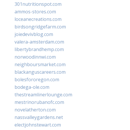
301nutritionspot.com
ammos-stores.com
loceanecreations.com
birdsongridgefarm.com
joiedevivblog.com
valera-amsterdam.com
libertybrandhemp.com
norwoodinnwi.com
neighboursmarket.com
blackanguscareers.com
bolesfororegon.com
bodega-ole.com
thestreamlinerlounge.com
mestrinorubanofc.com
novelatherton.com
nassvalleygardens.net
electjohnstewart.com