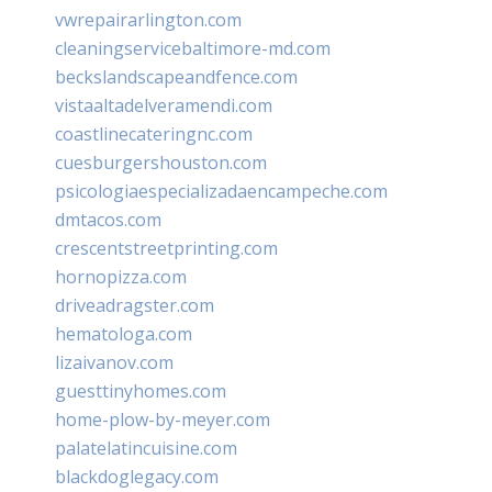
vwrepairarlington.com
cleaningservicebaltimore-md.com
beckslandscapeandfence.com
vistaaltadelveramendi.com
coastlinecateringnc.com
cuesburgershouston.com
psicologiaespecializadaencampeche.com
dmtacos.com
crescentstreetprinting.com
hornopizza.com
driveadragster.com
hematologa.com
lizaivanov.com
guesttinyhomes.com
home-plow-by-meyer.com
palatelatincuisine.com
blackdoglegacy.com