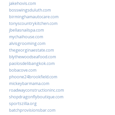
jakehovis.com
bosswingsduluth.com
birminghamautocare.com
tonyscountrykitchen.com
jbellasnailspa.com
mychaihouse.com
alvisgrooming.com
thegeorginaestate.com
blythewoodseafood.com
paolosdelibangkok.com
bobacove.com
phoone24brookfield.com
mickeybarmama.com
roadwayconstructioninc.com
shopdragonflyboutique.com
sportszilla.org
batchprovisionsbar.com