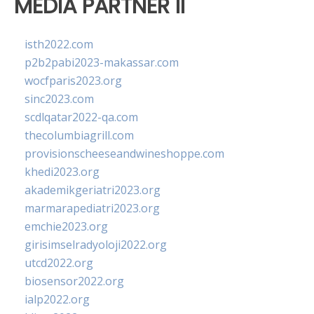
MEDIA PARTNER II
isth2022.com
p2b2pabi2023-makassar.com
wocfparis2023.org
sinc2023.com
scdlqatar2022-qa.com
thecolumbiagrill.com
provisionscheeseandwineshoppe.com
khedi2023.org
akademikgeriatri2023.org
marmarapediatri2023.org
emchie2023.org
girisimselradyoloji2022.org
utcd2022.org
biosensor2022.org
ialp2022.org