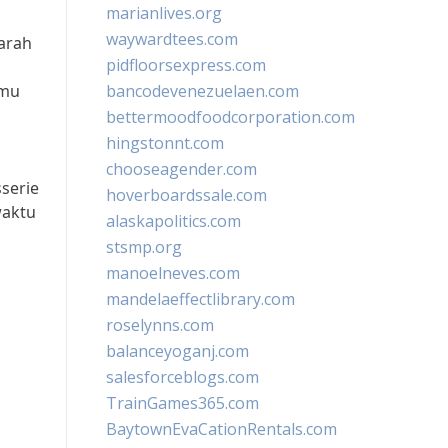
marianlives.org
waywardtees.com
arah
pidfloorsexpress.com
i
amu
bancodevenezuelaen.com
bettermoodfoodcorporation.com
hingstonnt.com
chooseagender.com
serie
hoverboardssale.com
waktu
alaskapolitics.com
stsmp.org
manoelneves.com
mandelaeffectlibrary.com
roselynns.com
balanceyoganj.com
a
salesforceblogs.com
TrainGames365.com
BaytownEvaCationRentals.com