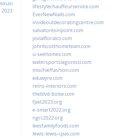
iskusi
lifestylechauffeurservice.com
i 2023
EverNewNails.com
insideoutdecoratingcentre.com
salvatoresinpoint.com
jovialfloralco.com
johnlscotthometeam.com
u-seehomes.com
watersportslagonissi.com
mischieffashion.com
eduwyre.com
retro-interiors.com
theblvd-boise.com
fpet2023.org
e-smart2022.org
ngrc2022.org
leesfamilyfoods.com
lewis-lewis-cpas.com