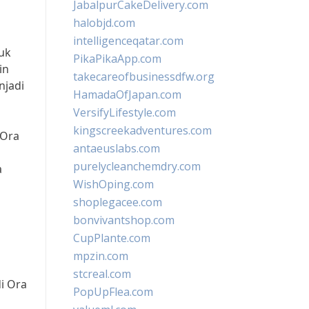
JabalpurCakeDelivery.com
halobjd.com
intelligenceqatar.com
tuk
PikaPikaApp.com
in
takecareofbusinessdfw.org
njadi
HamadaOfJapan.com
VersifyLifestyle.com
kingscreekadventures.com
 Ora
antaeuslabs.com
purelycleanchemdry.com
a
WishOping.com
shoplegacee.com
bonvivantshop.com
CupPlante.com
mpzin.com
stcreal.com
i Ora
PopUpFlea.com