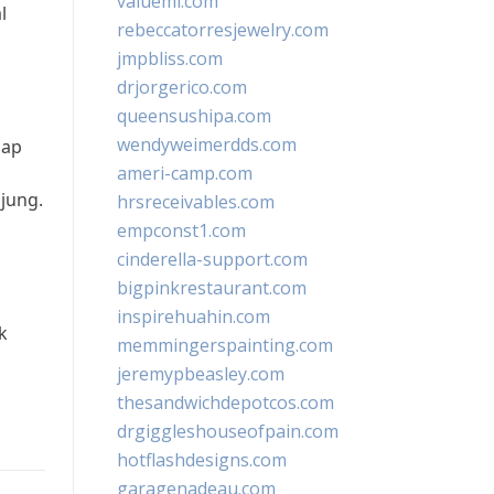
valueml.com
l
rebeccatorresjewelry.com
jmpbliss.com
drjorgerico.com
queensushipa.com
wendyweimerdds.com
iap
ameri-camp.com
jung.
hrsreceivables.com
empconst1.com
cinderella-support.com
g
bigpinkrestaurant.com
inspirehuahin.com
k
memmingerspainting.com
jeremypbeasley.com
thesandwichdepotcos.com
drgiggleshouseofpain.com
hotflashdesigns.com
garagenadeau.com