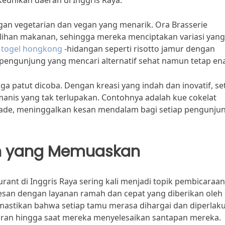
eunikan daerah di Inggris Raya.
ngan vegetarian dan vegan yang menarik. Ora Brasserie
han makanan, sehingga mereka menciptakan variasi yang
.
togel hongkong
-hidangan seperti risotto jamur dengan
 pengunjung yang mencari alternatif sehat namun tetap en
uga patut dicoba. Dengan kreasi yang indah dan inovatif, se
is yang tak terlupakan. Contohnya adalah kue cokelat
ade, meninggalkan kesan mendalam bagi setiap pengunju
n yang Memuaskan
ant di Inggris Raya sering kali menjadi topik pembicaraa
san dengan layanan ramah dan cepat yang diberikan oleh s
emastikan bahwa setiap tamu merasa dihargai dan diperlak
oran hingga saat mereka menyelesaikan santapan mereka.