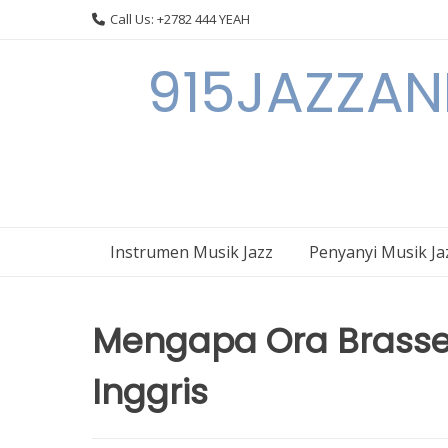
Skip
Call Us: +2782 444 YEAH
to
content
915JAZZAN
Instrumen Musik Jazz
Penyanyi Musik Ja
Mengapa Ora Brasseri
Inggris