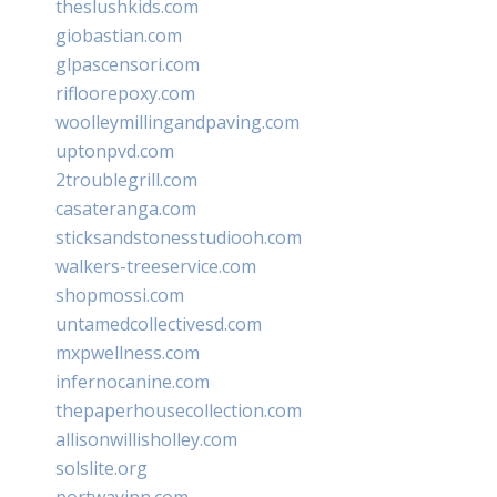
theslushkids.com
giobastian.com
glpascensori.com
rifloorepoxy.com
woolleymillingandpaving.com
uptonpvd.com
2troublegrill.com
casateranga.com
sticksandstonesstudiooh.com
walkers-treeservice.com
shopmossi.com
untamedcollectivesd.com
mxpwellness.com
infernocanine.com
thepaperhousecollection.com
allisonwillisholley.com
solslite.org
portwayinn.com