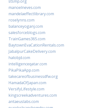
stsmp.org
manoelneves.com
mandelaeffectlibrary.com
roselynns.com
balanceyoganj.com
salesforceblogs.com
TrainGames365.com
BaytownEvaCationRentals.com
JabalpurCakeDelivery.com
halobjd.com
intelligenceqatar.com
PikaPikaApp.com
takecareofbusinessdfw.org
HamadaOfJapan.com
VersifyLifestyle.com
kingscreekadventures.com
antaeuslabs.com
purelycleanchemdry.com