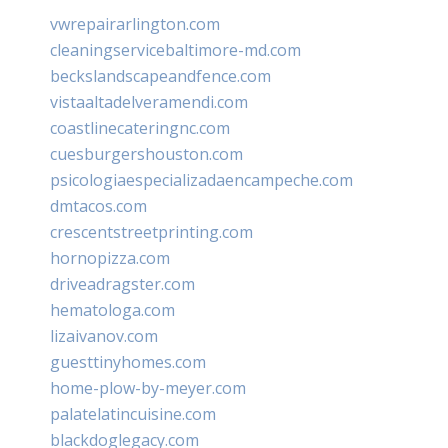
vwrepairarlington.com
cleaningservicebaltimore-md.com
beckslandscapeandfence.com
vistaaltadelveramendi.com
coastlinecateringnc.com
cuesburgershouston.com
psicologiaespecializadaencampeche.com
dmtacos.com
crescentstreetprinting.com
hornopizza.com
driveadragster.com
hematologa.com
lizaivanov.com
guesttinyhomes.com
home-plow-by-meyer.com
palatelatincuisine.com
blackdoglegacy.com