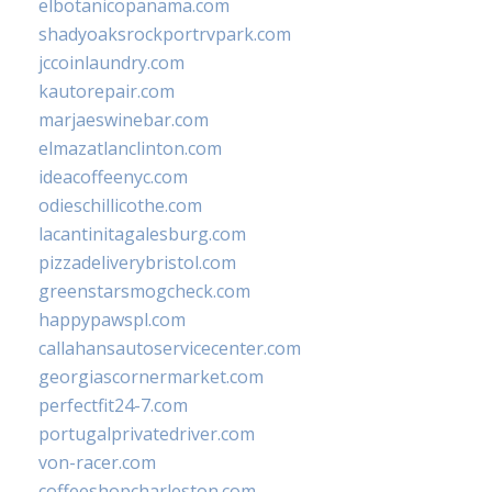
elbotanicopanama.com
shadyoaksrockportrvpark.com
jccoinlaundry.com
kautorepair.com
marjaeswinebar.com
elmazatlanclinton.com
ideacoffeenyc.com
odieschillicothe.com
lacantinitagalesburg.com
pizzadeliverybristol.com
greenstarsmogcheck.com
happypawspl.com
callahansautoservicecenter.com
georgiascornermarket.com
perfectfit24-7.com
portugalprivatedriver.com
von-racer.com
coffeeshopcharleston.com