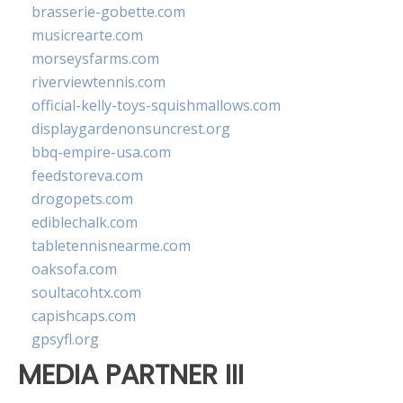
brasserie-gobette.com
musicrearte.com
morseysfarms.com
riverviewtennis.com
official-kelly-toys-squishmallows.com
displaygardenonsuncrest.org
bbq-empire-usa.com
feedstoreva.com
drogopets.com
ediblechalk.com
tabletennisnearme.com
oaksofa.com
soultacohtx.com
capishcaps.com
gpsyfl.org
MEDIA PARTNER III