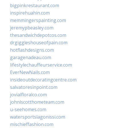
bigpinkrestaurant.com
inspirehuahin.com
memmingerspainting.com
jeremypbeasley.com
thesandwichdepotcos.com
drgiggleshouseofpain.com
hotflashdesigns.com
garagenadeau.com
lifestylechauffeurservice.com
EverNewNails.com
insideoutdecoratingcentre.com
salvatoresinpoint.com
jovialfloralco.com
johnlscotthometeam.com
u-seehomes.com
watersportslagonissi.com
mischieffashion.com