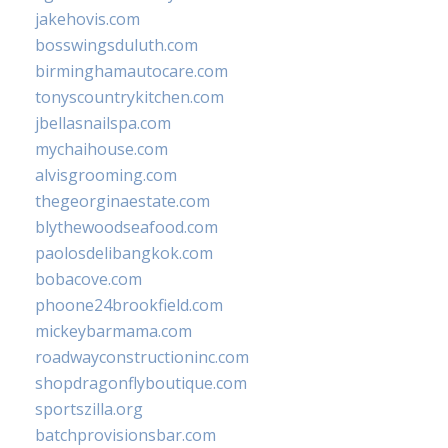
jakehovis.com
bosswingsduluth.com
birminghamautocare.com
tonyscountrykitchen.com
jbellasnailspa.com
mychaihouse.com
alvisgrooming.com
thegeorginaestate.com
blythewoodseafood.com
paolosdelibangkok.com
bobacove.com
phoone24brookfield.com
mickeybarmama.com
roadwayconstructioninc.com
shopdragonflyboutique.com
sportszilla.org
batchprovisionsbar.com