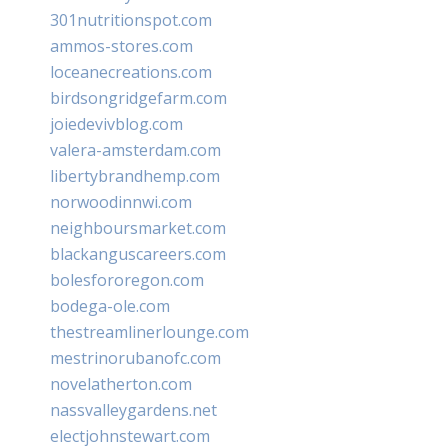
301nutritionspot.com
ammos-stores.com
loceanecreations.com
birdsongridgefarm.com
joiedevivblog.com
valera-amsterdam.com
libertybrandhemp.com
norwoodinnwi.com
neighboursmarket.com
blackanguscareers.com
bolesfororegon.com
bodega-ole.com
thestreamlinerlounge.com
mestrinorubanofc.com
novelatherton.com
nassvalleygardens.net
electjohnstewart.com