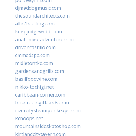
djmaddogmusic.com
thesoundarchitects.com
allin1roofing.com
keepjudgewebb.com
anatomyofadventure.com
drivancastillo.com
cmmedspa.com
midletontkd.com
gardensandgrills.com
basilfoodwine.com
nikko-tochigi.net
caribbean-corner.com
bluemoongiftcards.com
rivercitysteampunkexpo.com
kchoops.net
mountainsideskateshop.com
kirtlandcitytavern.com