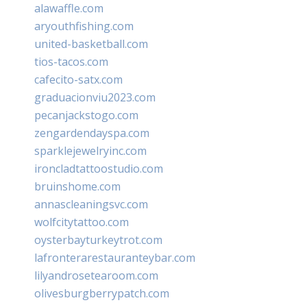
alawaffle.com
aryouthfishing.com
united-basketball.com
tios-tacos.com
cafecito-satx.com
graduacionviu2023.com
pecanjackstogo.com
zengardendayspa.com
sparklejewelryinc.com
ironcladtattoostudio.com
bruinshome.com
annascleaningsvc.com
wolfcitytattoo.com
oysterbayturkeytrot.com
lafronterarestauranteybar.com
lilyandrosetearoom.com
olivesburgberrypatch.com