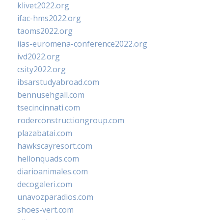
klivet2022.org
ifac-hms2022.org
taoms2022.org
iias-euromena-conference2022.org
ivd2022.org
csity2022.org
ibsarstudyabroad.com
bennusehgall.com
tsecincinnati.com
roderconstructiongroup.com
plazabatai.com
hawkscayresort.com
hellonquads.com
diarioanimales.com
decogaleri.com
unavozparadios.com
shoes-vert.com