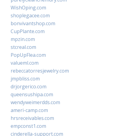
WishOping.com
shoplegacee.com
bonvivantshop.com
CupPlante.com
mpzin.com
stcreal.com
PopUpFlea.com
valueml.com
rebeccatorresjewelry.com
jmpbliss.com
drjorgerico.com
queensushipa.com
wendyweimerdds.com
ameri-camp.com
hrsreceivables.com
empconst1.com
cinderella-support.com