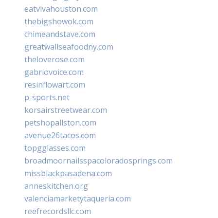
eatvivahouston.com
thebigshowok.com
chimeandstave.com
greatwallseafoodny.com
theloverose.com
gabriovoice.com
resinflowart.com
p-sports.net
korsairstreetwear.com
petshopallston.com
avenue26tacos.com
topgglasses.com
broadmoornailsspacoloradosprings.com
missblackpasadena.com
anneskitchen.org
valenciamarketytaqueria.com
reefrecordsllc.com