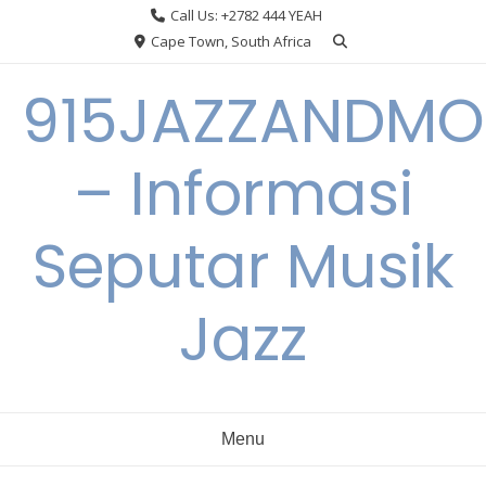
Skip
Call Us: +2782 444 YEAH
to
Cape Town, South Africa
content
915JAZZANDMO
– Informasi
Seputar Musik
Jazz
Menu