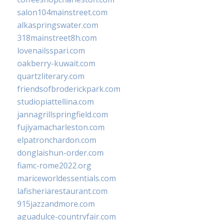
salon104mainstreet.com
alkaspringswater.com
318mainstreet8h.com
lovenailsspari.com
oakberry-kuwait.com
quartzliterary.com
friendsofbroderickpark.com
studiopiattellina.com
jannagrillspringfield.com
fujiyamacharleston.com
elpatronchardon.com
donglaishun-order.com
fiamc-rome2022.org
mariceworldessentials.com
lafisheriarestaurant.com
915jazzandmore.com
aguadulce-countryfair.com