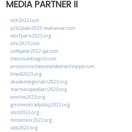
MEDIA PARTNER II
isth2022.com
p2b2pabi2023-makassar.com
wocfparis2023.org
sinc2023.com
scdlqatar2022-qa.com
thecolumbiagrill.com
provisionscheeseandwineshoppe.com
khedi2023.org
akademikgeriatri2023.org
marmarapediatri2023.org
emchie2023.org
girisimselradyoloji2022.org
utcd2022.org
biosensor2022.org
ialp2022.org