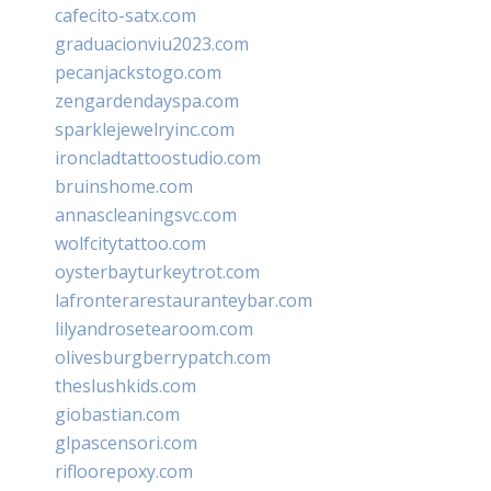
cafecito-satx.com
graduacionviu2023.com
pecanjackstogo.com
zengardendayspa.com
sparklejewelryinc.com
ironcladtattoostudio.com
bruinshome.com
annascleaningsvc.com
wolfcitytattoo.com
oysterbayturkeytrot.com
lafronterarestauranteybar.com
lilyandrosetearoom.com
olivesburgberrypatch.com
theslushkids.com
giobastian.com
glpascensori.com
rifloorepoxy.com