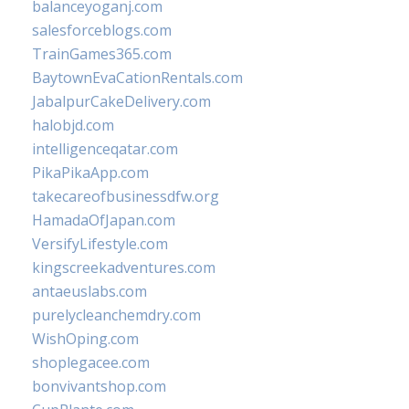
balanceyoganj.com
salesforceblogs.com
TrainGames365.com
BaytownEvaCationRentals.com
JabalpurCakeDelivery.com
halobjd.com
intelligenceqatar.com
PikaPikaApp.com
takecareofbusinessdfw.org
HamadaOfJapan.com
VersifyLifestyle.com
kingscreekadventures.com
antaeuslabs.com
purelycleanchemdry.com
WishOping.com
shoplegacee.com
bonvivantshop.com