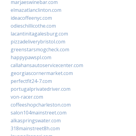
marjaeswinebar.com
elmazatlanclinton.com
ideacoffeenyc.com
odieschillicothe.com
lacantinitagalesburg.com
pizzadeliverybristol.com
greenstarsmogcheck.com
happypawspl.com
callahansautoservicecenter.com
georgiascornermarket.com
perfectfit24-7.com
portugalprivatedriver.com
von-racer.com
coffeeshopcharleston.com
salon104mainstreet.com
alkaspringswater.com
318mainstreet8h.com