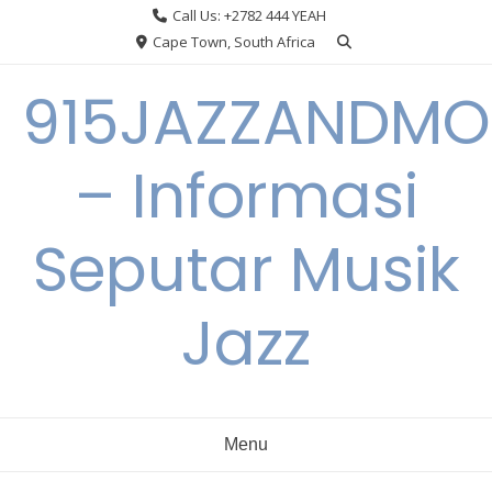
Skip
Call Us: +2782 444 YEAH
to
Cape Town, South Africa
content
915JAZZANDMO
– Informasi
Seputar Musik
Jazz
Menu