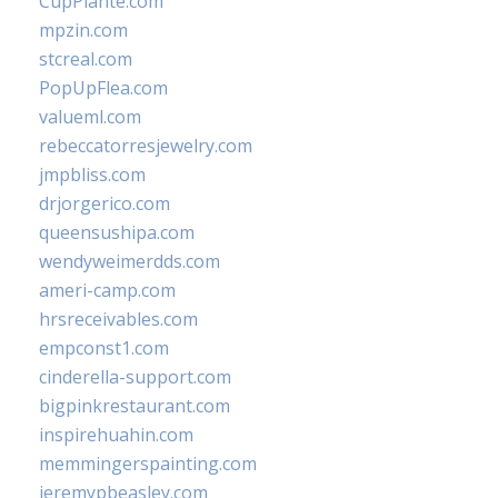
CupPlante.com
mpzin.com
stcreal.com
PopUpFlea.com
valueml.com
rebeccatorresjewelry.com
jmpbliss.com
drjorgerico.com
queensushipa.com
wendyweimerdds.com
ameri-camp.com
hrsreceivables.com
empconst1.com
cinderella-support.com
bigpinkrestaurant.com
inspirehuahin.com
memmingerspainting.com
jeremypbeasley.com