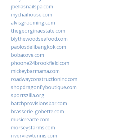
jbellasnailspa.com
mychaihouse.com
alvisgrooming.com
thegeorginaestate.com
blythewoodseafood.com
paolosdelibangkok.com
bobacove.com
phoone24brookfield.com
mickeybarmama.com
roadwayconstructioninc.com
shopdragonflyboutique.com
sportszilla.org
batchprovisionsbar.com
brasserie-gobette.com
musicrearte.com
morseysfarms.com
riverviewtennis.com