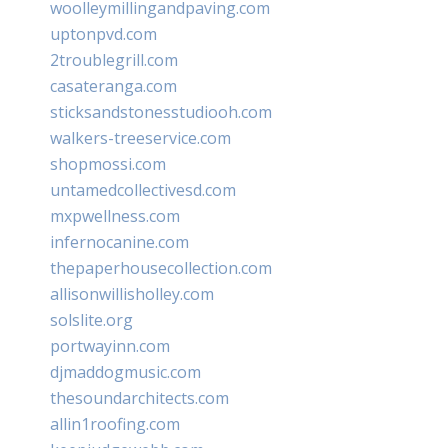
woolleymillingandpaving.com
uptonpvd.com
2troublegrill.com
casateranga.com
sticksandstonesstudiooh.com
walkers-treeservice.com
shopmossi.com
untamedcollectivesd.com
mxpwellness.com
infernocanine.com
thepaperhousecollection.com
allisonwillisholley.com
solslite.org
portwayinn.com
djmaddogmusic.com
thesoundarchitects.com
allin1roofing.com