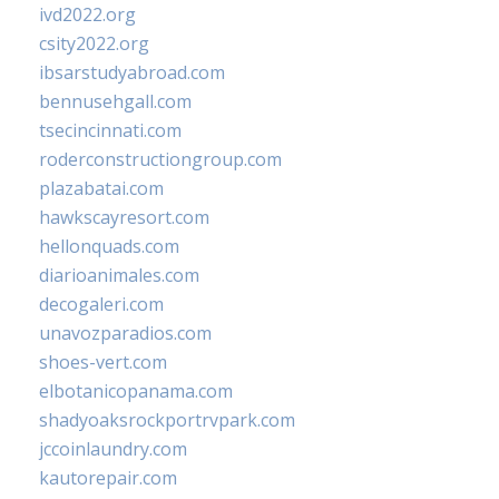
ivd2022.org
csity2022.org
ibsarstudyabroad.com
bennusehgall.com
tsecincinnati.com
roderconstructiongroup.com
plazabatai.com
hawkscayresort.com
hellonquads.com
diarioanimales.com
decogaleri.com
unavozparadios.com
shoes-vert.com
elbotanicopanama.com
shadyoaksrockportrvpark.com
jccoinlaundry.com
kautorepair.com