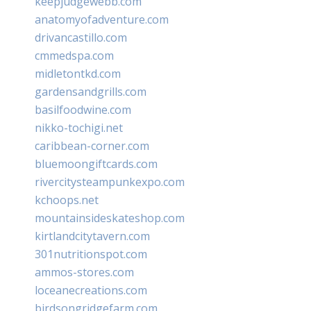
keepjudgewebb.com
anatomyofadventure.com
drivancastillo.com
cmmedspa.com
midletontkd.com
gardensandgrills.com
basilfoodwine.com
nikko-tochigi.net
caribbean-corner.com
bluemoongiftcards.com
rivercitysteampunkexpo.com
kchoops.net
mountainsideskateshop.com
kirtlandcitytavern.com
301nutritionspot.com
ammos-stores.com
loceanecreations.com
birdsongridgefarm.com