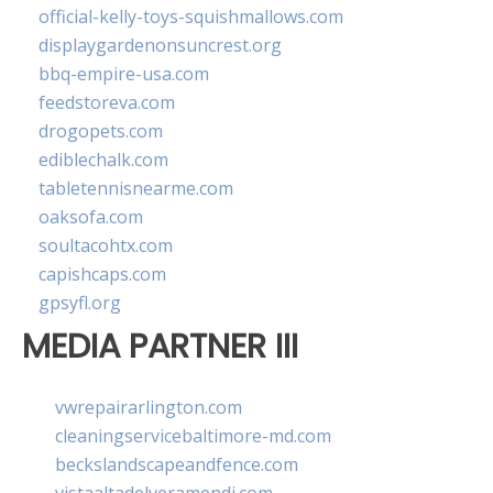
official-kelly-toys-squishmallows.com
displaygardenonsuncrest.org
bbq-empire-usa.com
feedstoreva.com
drogopets.com
ediblechalk.com
tabletennisnearme.com
oaksofa.com
soultacohtx.com
capishcaps.com
gpsyfl.org
MEDIA PARTNER III
vwrepairarlington.com
cleaningservicebaltimore-md.com
beckslandscapeandfence.com
vistaaltadelveramendi.com