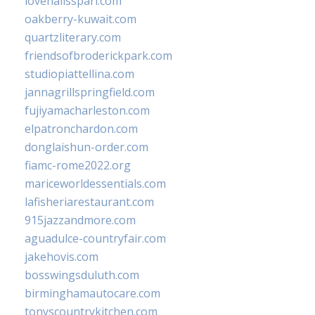
lovenailsspari.com
oakberry-kuwait.com
quartzliterary.com
friendsofbroderickpark.com
studiopiattellina.com
jannagrillspringfield.com
fujiyamacharleston.com
elpatronchardon.com
donglaishun-order.com
fiamc-rome2022.org
mariceworldessentials.com
lafisheriarestaurant.com
915jazzandmore.com
aguadulce-countryfair.com
jakehovis.com
bosswingsduluth.com
birminghamautocare.com
tonyscountrykitchen.com