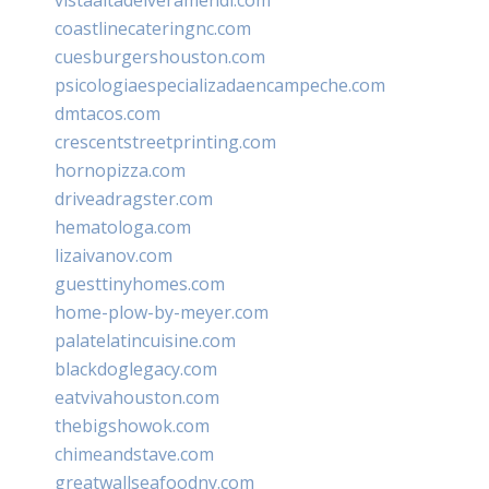
coastlinecateringnc.com
cuesburgershouston.com
psicologiaespecializadaencampeche.com
dmtacos.com
crescentstreetprinting.com
hornopizza.com
driveadragster.com
hematologa.com
lizaivanov.com
guesttinyhomes.com
home-plow-by-meyer.com
palatelatincuisine.com
blackdoglegacy.com
eatvivahouston.com
thebigshowok.com
chimeandstave.com
greatwallseafoodny.com