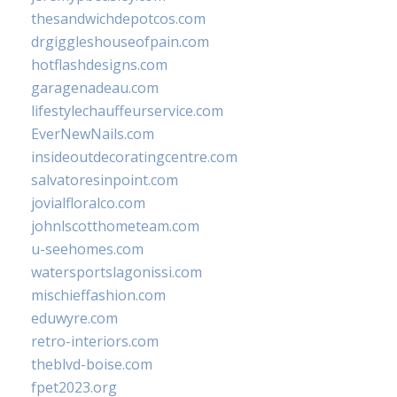
thesandwichdepotcos.com
drgiggleshouseofpain.com
hotflashdesigns.com
garagenadeau.com
lifestylechauffeurservice.com
EverNewNails.com
insideoutdecoratingcentre.com
salvatoresinpoint.com
jovialfloralco.com
johnlscotthometeam.com
u-seehomes.com
watersportslagonissi.com
mischieffashion.com
eduwyre.com
retro-interiors.com
theblvd-boise.com
fpet2023.org