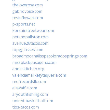
theloverose.com
gabriovoice.com
resinflowart.com
p-sports.net
korsairstreetwear.com
petshopallston.com
avenue26tacos.com
topgglasses.com
broadmoornailsspacoloradosprings.com
missblackpasadena.com
anneskitchen.org
valenciamarketytaqueria.com
reefrecordsllc.com
alawaffle.com
aryouthfishing.com
united-basketball.com
tios-tacos.com