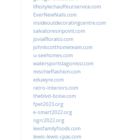
lifestylechauffeurservice.com
EverNewNails.com
insideoutdecoratingcentre.com
salvatoresinpoint.com
jovialfloralco.com
johnlscotthometeam.com
u-seehomes.com
watersportslagonissi.com
mischieffashion.com
eduwyre.com
retro-interiors.com
theblvd-boise.com
fpet2023.org
e-smart2022.org
ngrc2022.org
leesfamilyfoods.com
lewis-lewis-cpas.com