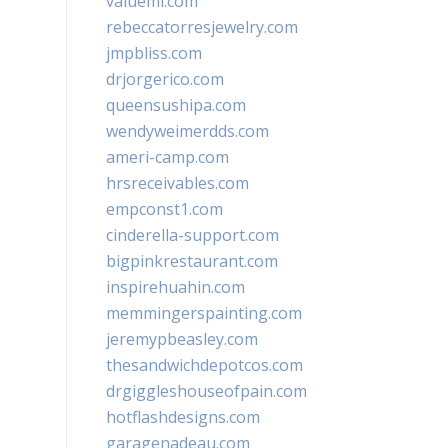
valueml.com
rebeccatorresjewelry.com
jmpbliss.com
drjorgerico.com
queensushipa.com
wendyweimerdds.com
ameri-camp.com
hrsreceivables.com
empconst1.com
cinderella-support.com
bigpinkrestaurant.com
inspirehuahin.com
memmingerspainting.com
jeremypbeasley.com
thesandwichdepotcos.com
drgiggleshouseofpain.com
hotflashdesigns.com
garagenadeau.com