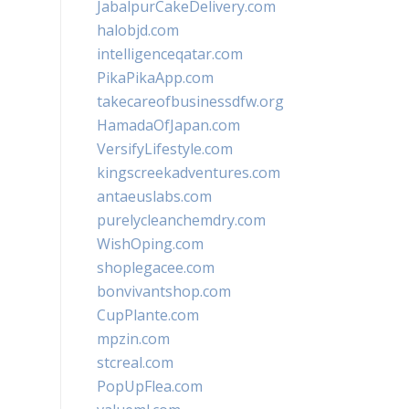
JabalpurCakeDelivery.com
halobjd.com
intelligenceqatar.com
PikaPikaApp.com
takecareofbusinessdfw.org
HamadaOfJapan.com
VersifyLifestyle.com
kingscreekadventures.com
antaeuslabs.com
purelycleanchemdry.com
WishOping.com
shoplegacee.com
bonvivantshop.com
CupPlante.com
mpzin.com
stcreal.com
PopUpFlea.com