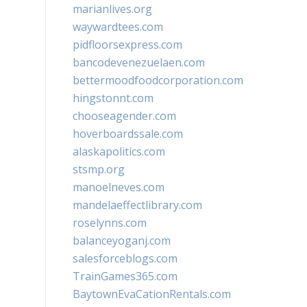
marianlives.org
waywardtees.com
pidfloorsexpress.com
bancodevenezuelaen.com
bettermoodfoodcorporation.com
hingstonnt.com
chooseagender.com
hoverboardssale.com
alaskapolitics.com
stsmp.org
manoelneves.com
mandelaeffectlibrary.com
roselynns.com
balanceyoganj.com
salesforceblogs.com
TrainGames365.com
BaytownEvaCationRentals.com