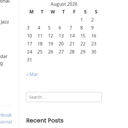
onal.
August 2026
M
T
W
T
F
S
S
1
2
 Jazz
3
4
5
6
7
8
9
10
11
12
13
14
15
16
17
18
19
20
21
22
23
24
25
26
27
28
29
30
adar
31
ng
« Mar
Search
for:
mbuat
Recent Posts
sional