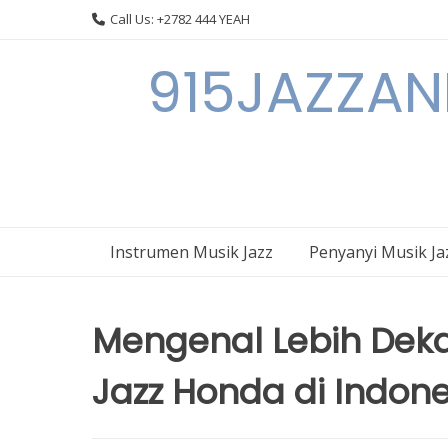
Skip
Call Us: +2782 444 YEAH
to
content
915JAZZAN
Instrumen Musik Jazz
Penyanyi Musik Ja
Mengenal Lebih Dek
Jazz Honda di Indone