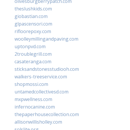
olivesburgberrypatch.com
theslushkids.com
giobastian.com
glpascensori.com
rifloorepoxy.com
woolleymillingandpaving.com
uptonpvd.com
2troublegrill.com
casateranga.com
sticksandstonesstudiooh.com
walkers-treeservice.com
shopmossi.com
untamedcollectivesd.com
mxpwellness.com
infernocanine.com
thepaperhousecollection.com
allisonwillisholley.com
solslite.org