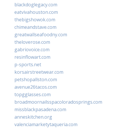
blackdoglegacy.com
eatvivahouston.com
thebigshowok.com
chimeandstave.com
greatwallseafoodny.com
theloverose.com
gabriovoice.com
resinflowart.com
p-sports.net
korsairstreetwear.com
petshopallston.com
avenue26tacos.com
topgglasses.com
broadmoornailsspacoloradosprings.com
missblackpasadena.com
anneskitchen.org
valenciamarketytaqueria.com