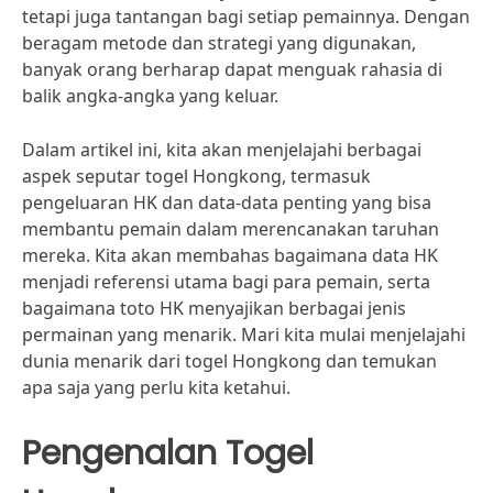
tetapi juga tantangan bagi setiap pemainnya. Dengan
beragam metode dan strategi yang digunakan,
banyak orang berharap dapat menguak rahasia di
balik angka-angka yang keluar.
Dalam artikel ini, kita akan menjelajahi berbagai
aspek seputar togel Hongkong, termasuk
pengeluaran HK dan data-data penting yang bisa
membantu pemain dalam merencanakan taruhan
mereka. Kita akan membahas bagaimana data HK
menjadi referensi utama bagi para pemain, serta
bagaimana toto HK menyajikan berbagai jenis
permainan yang menarik. Mari kita mulai menjelajahi
dunia menarik dari togel Hongkong dan temukan
apa saja yang perlu kita ketahui.
Pengenalan Togel