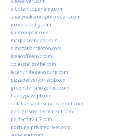
shoes-vert.com
elbotanicopanama.com
shadyoaksrockportrvpark.com
jccoinlaundry.com
kautorepair.com
marjaeswinebar.com
elmazatlanclinton.com
ideacoffeenyc.com
odieschillicothe.com
lacantinitagalesburg.com
pizzadeliverybristol.com
greenstarsmogcheck.com
happypawspl.com
callahansautoservicecenter.com
georgiascornermarket.com
perfectfit24-7.com
portugalprivatedriver.com
von-racer.com