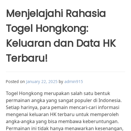
Menjelajahi Rahasia
Togel Hongkong:
Keluaran dan Data HK
Terbaru!
Posted on
January 22, 2025
by
admin915
Togel Hongkong merupakan salah satu bentuk
permainan angka yang sangat populer di Indonesia.
Setiap harinya, para pemain mencari-cari informasi
mengenai keluaran HK terbaru untuk memperoleh
angka-angka yang bisa membawa keberuntungan.
Permainan ini tidak hanya menawarkan kesenangan,