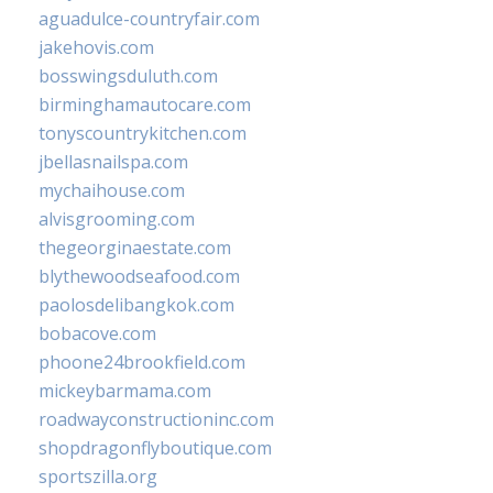
aguadulce-countryfair.com
jakehovis.com
bosswingsduluth.com
birminghamautocare.com
tonyscountrykitchen.com
jbellasnailspa.com
mychaihouse.com
alvisgrooming.com
thegeorginaestate.com
blythewoodseafood.com
paolosdelibangkok.com
bobacove.com
phoone24brookfield.com
mickeybarmama.com
roadwayconstructioninc.com
shopdragonflyboutique.com
sportszilla.org