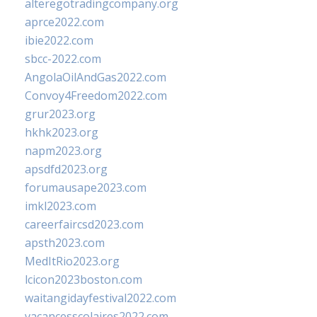
alteregotradingcompany.org
aprce2022.com
ibie2022.com
sbcc-2022.com
AngolaOilAndGas2022.com
Convoy4Freedom2022.com
grur2023.org
hkhk2023.org
napm2023.org
apsdfd2023.org
forumausape2023.com
imkl2023.com
careerfaircsd2023.com
apsth2023.com
MedItRio2023.org
lcicon2023boston.com
waitangidayfestival2022.com
vacancesscolaires2022.com