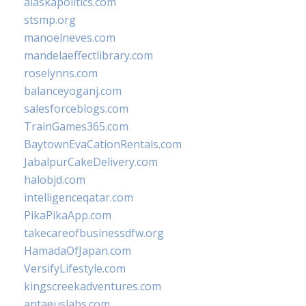
alaskapolitics.com
stsmp.org
manoelneves.com
mandelaeffectlibrary.com
roselynns.com
balanceyoganj.com
salesforceblogs.com
TrainGames365.com
BaytownEvaCationRentals.com
JabalpurCakeDelivery.com
halobjd.com
intelligenceqatar.com
PikaPikaApp.com
takecareofbusinessdfw.org
HamadaOfJapan.com
VersifyLifestyle.com
kingscreekadventures.com
antaeuslabs.com