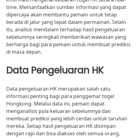
time. Memanfaatkan sumber informasi yang dapat
dipercaya akan membantu pemain untuk tetap
berada di jalur yang tepat dalam permainan. Selain
itu, analisis mendalam terhadap hasil pengeluaran
sebelumnya seringkali memberikan wawasan yang
berharga bagi para pemain untuk membuat prediksi
di masa depan.
Data Pengeluaran HK
Data pengeluaran HK merupakan salah satu
informasi penting bagi para penggemar togel
Hongkong. Melalui data ini, pemain dapat
menganalisis pola keluaran sebelumnya dan
membuat prediksi yang lebih cerdas untuk taruhan
mereka. Setiap hasil pengeluaran HK disimpan
dengan rapi dan bisa diakses oleh semua orang,