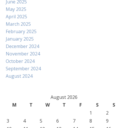
June 2025
May 2025
April 2025
March 2025
February 2025
January 2025
December 2024
November 2024
October 2024
September 2024
August 2024
August 2026
M
T
W
T
F
S
S
1
2
3
4
5
6
7
8
9