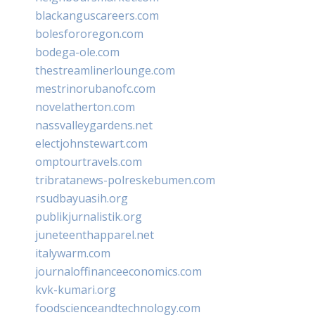
blackanguscareers.com
bolesfororegon.com
bodega-ole.com
thestreamlinerlounge.com
mestrinorubanofc.com
novelatherton.com
nassvalleygardens.net
electjohnstewart.com
omptourtravels.com
tribratanews-polreskebumen.com
rsudbayuasih.org
publikjurnalistik.org
juneteenthapparel.net
italywarm.com
journaloffinanceeconomics.com
kvk-kumari.org
foodscienceandtechnology.com