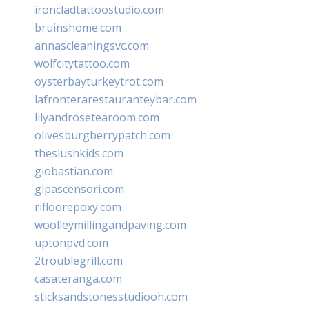
ironcladtattoostudio.com
bruinshome.com
annascleaningsvc.com
wolfcitytattoo.com
oysterbayturkeytrot.com
lafronterarestauranteybar.com
lilyandrosetearoom.com
olivesburgberrypatch.com
theslushkids.com
giobastian.com
glpascensori.com
rifloorepoxy.com
woolleymillingandpaving.com
uptonpvd.com
2troublegrill.com
casateranga.com
sticksandstonesstudiooh.com