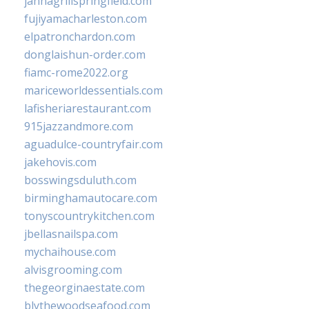
jannagrillspringfield.com
fujiyamacharleston.com
elpatronchardon.com
donglaishun-order.com
fiamc-rome2022.org
mariceworldessentials.com
lafisheriarestaurant.com
915jazzandmore.com
aguadulce-countryfair.com
jakehovis.com
bosswingsduluth.com
birminghamautocare.com
tonyscountrykitchen.com
jbellasnailspa.com
mychaihouse.com
alvisgrooming.com
thegeorginaestate.com
blythewoodseafood.com