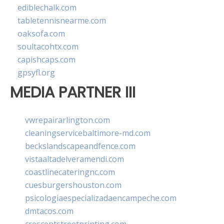
ediblechalk.com
tabletennisnearme.com
oaksofa.com
soultacohtx.com
capishcaps.com
gpsyfl.org
MEDIA PARTNER III
vwrepairarlington.com
cleaningservicebaltimore-md.com
beckslandscapeandfence.com
vistaaltadelveramendi.com
coastlinecateringnc.com
cuesburgershouston.com
psicologiaespecializadaencampeche.com
dmtacos.com
crescentstreetprinting.com