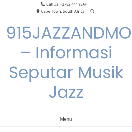
Skip
Call Us: +2782 444 YEAH
to
Cape Town, South Africa
content
915JAZZANDMO
– Informasi
Seputar Musik
Jazz
Menu