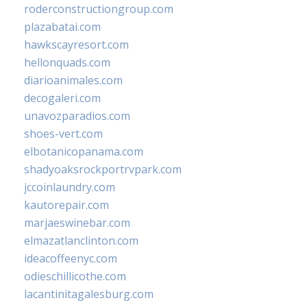
roderconstructiongroup.com
plazabatai.com
hawkscayresort.com
hellonquads.com
diarioanimales.com
decogaleri.com
unavozparadios.com
shoes-vert.com
elbotanicopanama.com
shadyoaksrockportrvpark.com
jccoinlaundry.com
kautorepair.com
marjaeswinebar.com
elmazatlanclinton.com
ideacoffeenyc.com
odieschillicothe.com
lacantinitagalesburg.com