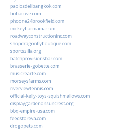
paolosdelibangkok.com
bobacove.com
phoone24brookfield.com
mickeybarmama.com
roadwayconstructioninc.com
shopdragonflyboutique.com
sportszilla.org
batchprovisionsbar.com
brasserie-gobette.com
musicrearte.com
morseysfarms.com
riverviewtennis.com
official-kelly-toys-squishmallows.com
displaygardenonsuncrest.org
bbq-empire-usa.com
feedstoreva.com
drogopets.com