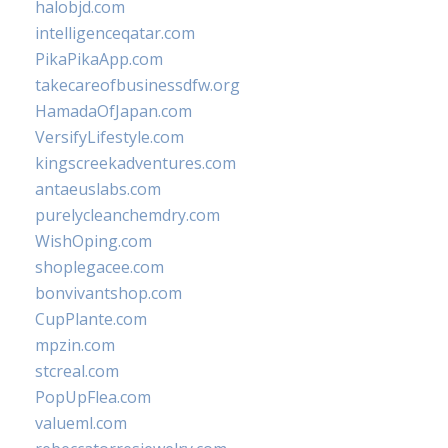
halobjd.com
intelligenceqatar.com
PikaPikaApp.com
takecareofbusinessdfw.org
HamadaOfJapan.com
VersifyLifestyle.com
kingscreekadventures.com
antaeuslabs.com
purelycleanchemdry.com
WishOping.com
shoplegacee.com
bonvivantshop.com
CupPlante.com
mpzin.com
stcreal.com
PopUpFlea.com
valueml.com