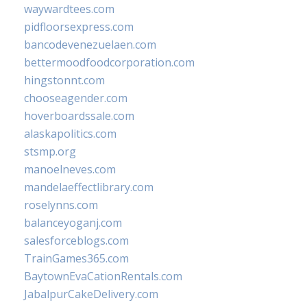
waywardtees.com
pidfloorsexpress.com
bancodevenezuelaen.com
bettermoodfoodcorporation.com
hingstonnt.com
chooseagender.com
hoverboardssale.com
alaskapolitics.com
stsmp.org
manoelneves.com
mandelaeffectlibrary.com
roselynns.com
balanceyoganj.com
salesforceblogs.com
TrainGames365.com
BaytownEvaCationRentals.com
JabalpurCakeDelivery.com