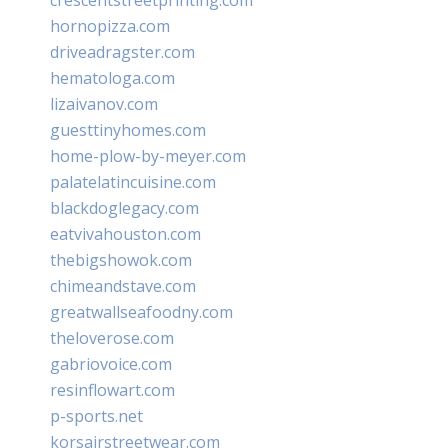
hornopizza.com
driveadragster.com
hematologa.com
lizaivanov.com
guesttinyhomes.com
home-plow-by-meyer.com
palatelatincuisine.com
blackdoglegacy.com
eatvivahouston.com
thebigshowok.com
chimeandstave.com
greatwallseafoodny.com
theloverose.com
gabriovoice.com
resinflowart.com
p-sports.net
korsairstreetwear.com