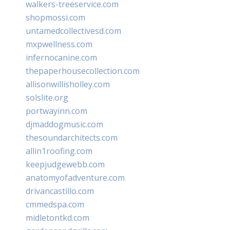
walkers-treeservice.com
shopmossi.com
untamedcollectivesd.com
mxpwellness.com
infernocanine.com
thepaperhousecollection.com
allisonwillisholley.com
solslite.org
portwayinn.com
djmaddogmusic.com
thesoundarchitects.com
allin1roofing.com
keepjudgewebb.com
anatomyofadventure.com
drivancastillo.com
cmmedspa.com
midletontkd.com