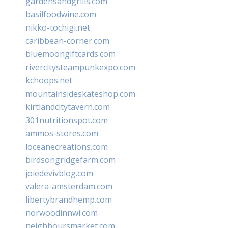
gardensandgrills.com
basilfoodwine.com
nikko-tochigi.net
caribbean-corner.com
bluemoongiftcards.com
rivercitysteampunkexpo.com
kchoops.net
mountainsideskateshop.com
kirtlandcitytavern.com
301nutritionspot.com
ammos-stores.com
loceanecreations.com
birdsongridgefarm.com
joiedevivblog.com
valera-amsterdam.com
libertybrandhemp.com
norwoodinnwi.com
neighboursmarket.com