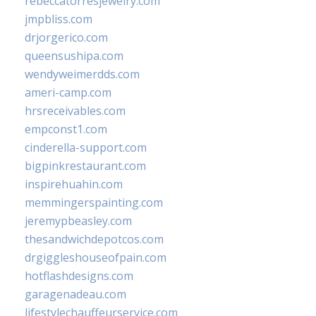
rebeccatorresjewelry.com
jmpbliss.com
drjorgerico.com
queensushipa.com
wendyweimerdds.com
ameri-camp.com
hrsreceivables.com
empconst1.com
cinderella-support.com
bigpinkrestaurant.com
inspirehuahin.com
memmingerspainting.com
jeremypbeasley.com
thesandwichdepotcos.com
drgiggleshouseofpain.com
hotflashdesigns.com
garagenadeau.com
lifestylechauffeurservice.com