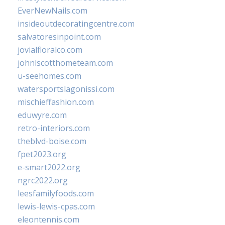
EverNewNails.com
insideoutdecoratingcentre.com
salvatoresinpoint.com
jovialfloralco.com
johnlscotthometeam.com
u-seehomes.com
watersportslagonissi.com
mischieffashion.com
eduwyre.com
retro-interiors.com
theblvd-boise.com
fpet2023.org
e-smart2022.org
ngrc2022.org
leesfamilyfoods.com
lewis-lewis-cpas.com
eleontennis.com