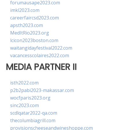
forumausape2023.com
imkl2023.com
careerfaircsd2023.com
apsth2023.com
MedItRio2023.org
lcicon2023boston.com
waitangidayfestival2022.com
vacancesscolaires2022.com
MEDIA PARTNER II
isth2022.com
p2b2pabi2023-makassar.com
wocfparis2023.org
sinc2023.com
scdlqatar2022-qa.com
thecolumbiagrill.com
provisionscheeseandwineshoppe.com