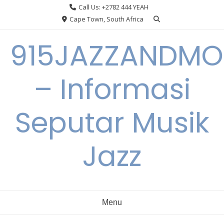
Skip
Call Us: +2782 444 YEAH
to
Cape Town, South Africa
content
915JAZZANDMO
– Informasi
Seputar Musik
Jazz
Menu