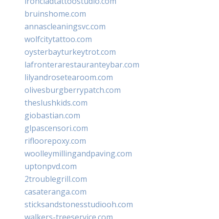
ironcladtattoostudio.com
bruinshome.com
annascleaningsvc.com
wolfcitytattoo.com
oysterbayturkeytrot.com
lafronterarestauranteybar.com
lilyandrosetearoom.com
olivesburgberrypatch.com
theslushkids.com
giobastian.com
glpascensori.com
rifloorepoxy.com
woolleymillingandpaving.com
uptonpvd.com
2troublegrill.com
casateranga.com
sticksandstonesstudiooh.com
walkers-treeservice.com