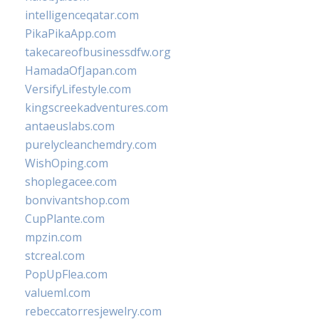
intelligenceqatar.com
PikaPikaApp.com
takecareofbusinessdfw.org
HamadaOfJapan.com
VersifyLifestyle.com
kingscreekadventures.com
antaeuslabs.com
purelycleanchemdry.com
WishOping.com
shoplegacee.com
bonvivantshop.com
CupPlante.com
mpzin.com
stcreal.com
PopUpFlea.com
valueml.com
rebeccatorresjewelry.com