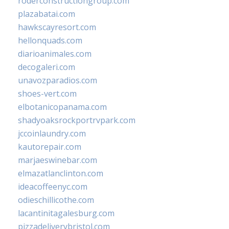
roderconstructiongroup.com
plazabatai.com
hawkscayresort.com
hellonquads.com
diarioanimales.com
decogaleri.com
unavozparadios.com
shoes-vert.com
elbotanicopanama.com
shadyoaksrockportrvpark.com
jccoinlaundry.com
kautorepair.com
marjaeswinebar.com
elmazatlanclinton.com
ideacoffeenyc.com
odieschillicothe.com
lacantinitagalesburg.com
pizzadeliverybristol.com