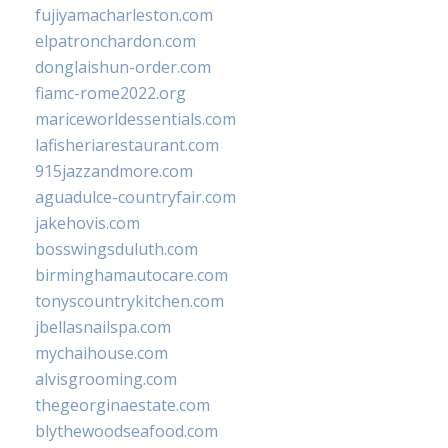
fujiyamacharleston.com
elpatronchardon.com
donglaishun-order.com
fiamc-rome2022.org
mariceworldessentials.com
lafisheriarestaurant.com
915jazzandmore.com
aguadulce-countryfair.com
jakehovis.com
bosswingsduluth.com
birminghamautocare.com
tonyscountrykitchen.com
jbellasnailspa.com
mychaihouse.com
alvisgrooming.com
thegeorginaestate.com
blythewoodseafood.com