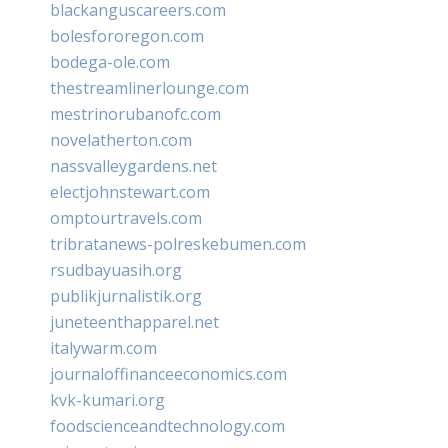
blackanguscareers.com
bolesfororegon.com
bodega-ole.com
thestreamlinerlounge.com
mestrinorubanofc.com
novelatherton.com
nassvalleygardens.net
electjohnstewart.com
omptourtravels.com
tribratanews-polreskebumen.com
rsudbayuasih.org
publikjurnalistik.org
juneteenthapparel.net
italywarm.com
journaloffinanceeconomics.com
kvk-kumari.org
foodscienceandtechnology.com