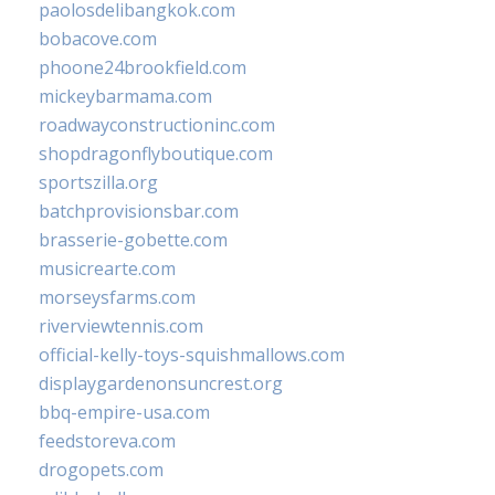
paolosdelibangkok.com
bobacove.com
phoone24brookfield.com
mickeybarmama.com
roadwayconstructioninc.com
shopdragonflyboutique.com
sportszilla.org
batchprovisionsbar.com
brasserie-gobette.com
musicrearte.com
morseysfarms.com
riverviewtennis.com
official-kelly-toys-squishmallows.com
displaygardenonsuncrest.org
bbq-empire-usa.com
feedstoreva.com
drogopets.com