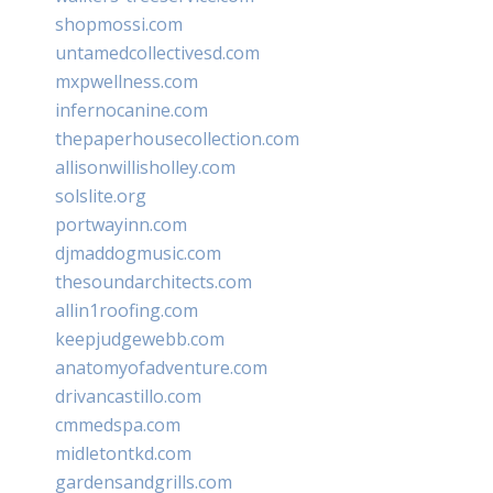
shopmossi.com
untamedcollectivesd.com
mxpwellness.com
infernocanine.com
thepaperhousecollection.com
allisonwillisholley.com
solslite.org
portwayinn.com
djmaddogmusic.com
thesoundarchitects.com
allin1roofing.com
keepjudgewebb.com
anatomyofadventure.com
drivancastillo.com
cmmedspa.com
midletontkd.com
gardensandgrills.com