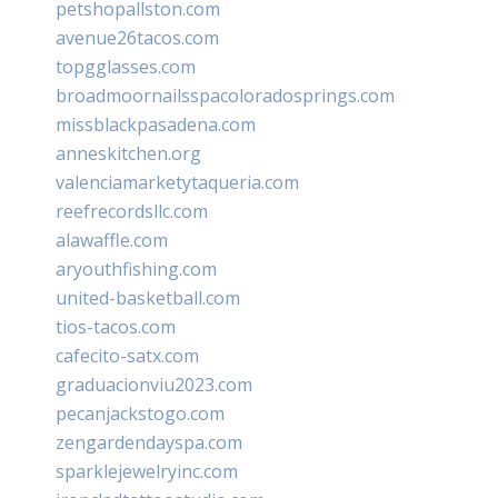
petshopallston.com
avenue26tacos.com
topgglasses.com
broadmoornailsspacoloradosprings.com
missblackpasadena.com
anneskitchen.org
valenciamarketytaqueria.com
reefrecordsllc.com
alawaffle.com
aryouthfishing.com
united-basketball.com
tios-tacos.com
cafecito-satx.com
graduacionviu2023.com
pecanjackstogo.com
zengardendayspa.com
sparklejewelryinc.com