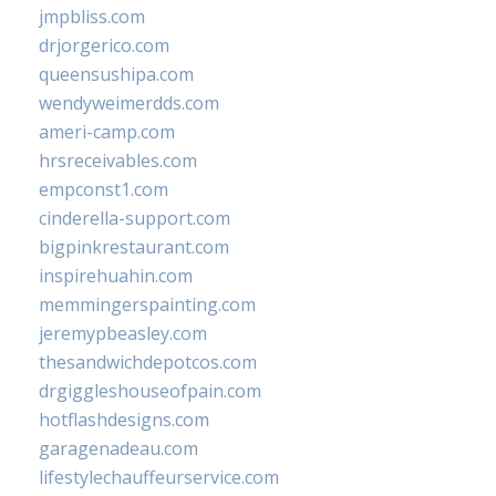
jmpbliss.com
drjorgerico.com
queensushipa.com
wendyweimerdds.com
ameri-camp.com
hrsreceivables.com
empconst1.com
cinderella-support.com
bigpinkrestaurant.com
inspirehuahin.com
memmingerspainting.com
jeremypbeasley.com
thesandwichdepotcos.com
drgiggleshouseofpain.com
hotflashdesigns.com
garagenadeau.com
lifestylechauffeurservice.com