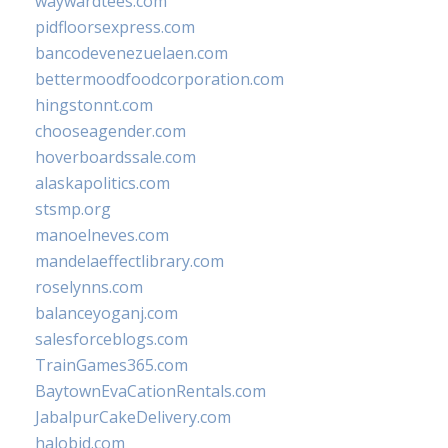
waywardtees.com
pidfloorsexpress.com
bancodevenezuelaen.com
bettermoodfoodcorporation.com
hingstonnt.com
chooseagender.com
hoverboardssale.com
alaskapolitics.com
stsmp.org
manoelneves.com
mandelaeffectlibrary.com
roselynns.com
balanceyoganj.com
salesforceblogs.com
TrainGames365.com
BaytownEvaCationRentals.com
JabalpurCakeDelivery.com
halobjd.com