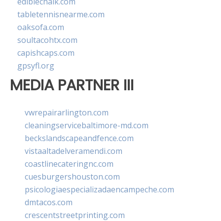
ediblechalk.com
tabletennisnearme.com
oaksofa.com
soultacohtx.com
capishcaps.com
gpsyfl.org
MEDIA PARTNER III
vwrepairarlington.com
cleaningservicebaltimore-md.com
beckslandscapeandfence.com
vistaaltadelveramendi.com
coastlinecateringnc.com
cuesburgershouston.com
psicologiaespecializadaencampeche.com
dmtacos.com
crescentstreetprinting.com