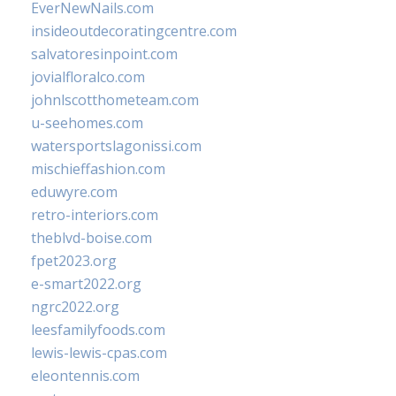
EverNewNails.com
insideoutdecoratingcentre.com
salvatoresinpoint.com
jovialfloralco.com
johnlscotthometeam.com
u-seehomes.com
watersportslagonissi.com
mischieffashion.com
eduwyre.com
retro-interiors.com
theblvd-boise.com
fpet2023.org
e-smart2022.org
ngrc2022.org
leesfamilyfoods.com
lewis-lewis-cpas.com
eleontennis.com