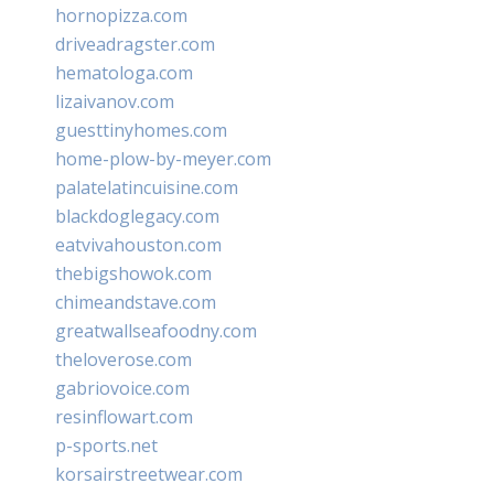
hornopizza.com
driveadragster.com
hematologa.com
lizaivanov.com
guesttinyhomes.com
home-plow-by-meyer.com
palatelatincuisine.com
blackdoglegacy.com
eatvivahouston.com
thebigshowok.com
chimeandstave.com
greatwallseafoodny.com
theloverose.com
gabriovoice.com
resinflowart.com
p-sports.net
korsairstreetwear.com