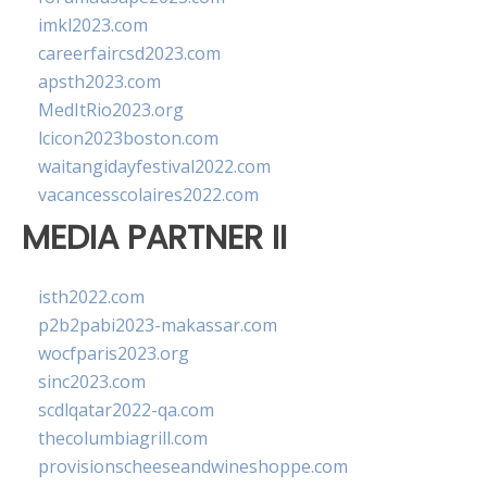
imkl2023.com
careerfaircsd2023.com
apsth2023.com
MedItRio2023.org
lcicon2023boston.com
waitangidayfestival2022.com
vacancesscolaires2022.com
MEDIA PARTNER II
isth2022.com
p2b2pabi2023-makassar.com
wocfparis2023.org
sinc2023.com
scdlqatar2022-qa.com
thecolumbiagrill.com
provisionscheeseandwineshoppe.com