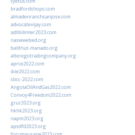
cyetus.com
bradfordshops.com
almadenranchsanjose.com
advocatevijay.com
adlibilimler2023.com
naswwebed.org
balithut-manado.org
alteregotradingcompany.org
aprce2022.com
ibie2022.com
sbcc-2022.com
AngolaOilAndGas2022.com
Convoy4Freedom2022.com
grur2023.org
hkhk2023.org
napm2023.org
apsdfd2023.org
forumausape2023.com