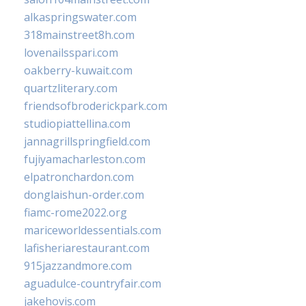
alkaspringswater.com
318mainstreet8h.com
lovenailsspari.com
oakberry-kuwait.com
quartzliterary.com
friendsofbroderickpark.com
studiopiattellina.com
jannagrillspringfield.com
fujiyamacharleston.com
elpatronchardon.com
donglaishun-order.com
fiamc-rome2022.org
mariceworldessentials.com
lafisheriarestaurant.com
915jazzandmore.com
aguadulce-countryfair.com
jakehovis.com