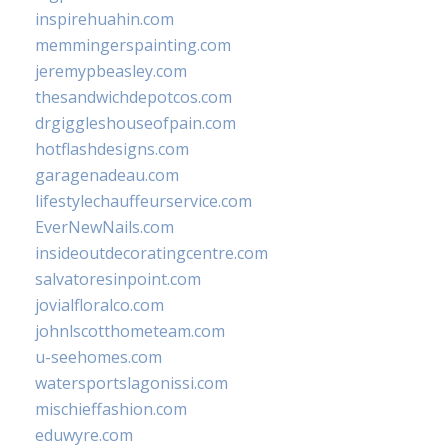
inspirehuahin.com
memmingerspainting.com
jeremypbeasley.com
thesandwichdepotcos.com
drgiggleshouseofpain.com
hotflashdesigns.com
garagenadeau.com
lifestylechauffeurservice.com
EverNewNails.com
insideoutdecoratingcentre.com
salvatoresinpoint.com
jovialfloralco.com
johnlscotthometeam.com
u-seehomes.com
watersportslagonissi.com
mischieffashion.com
eduwyre.com