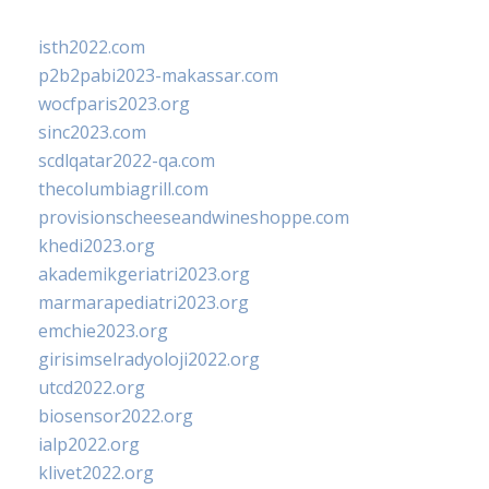
isth2022.com
p2b2pabi2023-makassar.com
wocfparis2023.org
sinc2023.com
scdlqatar2022-qa.com
thecolumbiagrill.com
provisionscheeseandwineshoppe.com
khedi2023.org
akademikgeriatri2023.org
marmarapediatri2023.org
emchie2023.org
girisimselradyoloji2022.org
utcd2022.org
biosensor2022.org
ialp2022.org
klivet2022.org