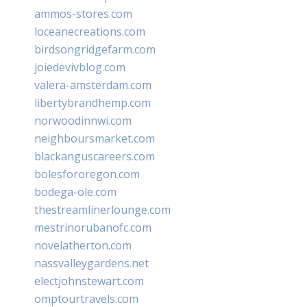
ammos-stores.com
loceanecreations.com
birdsongridgefarm.com
joiedevivblog.com
valera-amsterdam.com
libertybrandhemp.com
norwoodinnwi.com
neighboursmarket.com
blackanguscareers.com
bolesfororegon.com
bodega-ole.com
thestreamlinerlounge.com
mestrinorubanofc.com
novelatherton.com
nassvalleygardens.net
electjohnstewart.com
omptourtravels.com