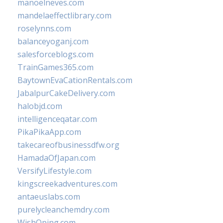
manoelneves.com
mandelaeffectlibrary.com
roselynns.com
balanceyoganj.com
salesforceblogs.com
TrainGames365.com
BaytownEvaCationRentals.com
JabalpurCakeDelivery.com
halobjd.com
intelligenceqatar.com
PikaPikaApp.com
takecareofbusinessdfw.org
HamadaOfJapan.com
VersifyLifestyle.com
kingscreekadventures.com
antaeuslabs.com
purelycleanchemdry.com
WishOping.com