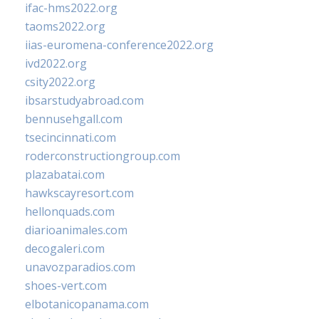
ifac-hms2022.org
taoms2022.org
iias-euromena-conference2022.org
ivd2022.org
csity2022.org
ibsarstudyabroad.com
bennusehgall.com
tsecincinnati.com
roderconstructiongroup.com
plazabatai.com
hawkscayresort.com
hellonquads.com
diarioanimales.com
decogaleri.com
unavozparadios.com
shoes-vert.com
elbotanicopanama.com