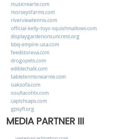
musicrearte.com
morseysfarms.com
riverviewtennis.com
official-kelly-toys-squishmallows.com
displaygardenonsuncrest.org
bbq-empire-usa.com
feedstoreva.com
drogopets.com
ediblechalk.com
tabletennisnearme.com
oaksofa.com
soultacohtx.com
capishcaps.com
gpsyfl.org
MEDIA PARTNER III
vwrepairarlington.com