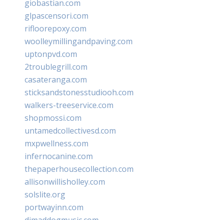
giobastian.com
glpascensori.com
rifloorepoxy.com
woolleymillingandpaving.com
uptonpvd.com
2troublegrill.com
casateranga.com
sticksandstonesstudiooh.com
walkers-treeservice.com
shopmossi.com
untamedcollectivesd.com
mxpwellness.com
infernocanine.com
thepaperhousecollection.com
allisonwillisholley.com
solslite.org
portwayinn.com
djmaddogmusic.com