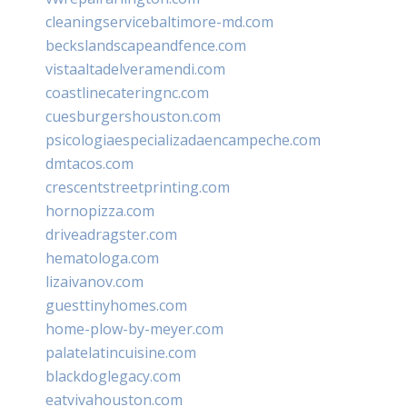
cleaningservicebaltimore-md.com
beckslandscapeandfence.com
vistaaltadelveramendi.com
coastlinecateringnc.com
cuesburgershouston.com
psicologiaespecializadaencampeche.com
dmtacos.com
crescentstreetprinting.com
hornopizza.com
driveadragster.com
hematologa.com
lizaivanov.com
guesttinyhomes.com
home-plow-by-meyer.com
palatelatincuisine.com
blackdoglegacy.com
eatvivahouston.com