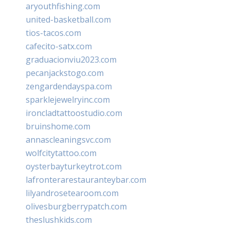
aryouthfishing.com
united-basketball.com
tios-tacos.com
cafecito-satx.com
graduacionviu2023.com
pecanjackstogo.com
zengardendayspa.com
sparklejewelryinc.com
ironcladtattoostudio.com
bruinshome.com
annascleaningsvc.com
wolfcitytattoo.com
oysterbayturkeytrot.com
lafronterarestauranteybar.com
lilyandrosetearoom.com
olivesburgberrypatch.com
theslushkids.com