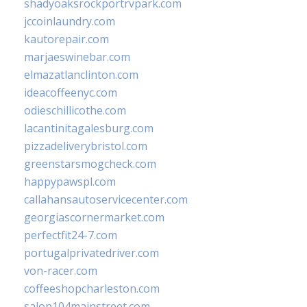
shadyoaksrockportrvpark.com
jccoinlaundry.com
kautorepair.com
marjaeswinebar.com
elmazatlanclinton.com
ideacoffeenyc.com
odieschillicothe.com
lacantinitagalesburg.com
pizzadeliverybristol.com
greenstarsmogcheck.com
happypawspl.com
callahansautoservicecenter.com
georgiascornermarket.com
perfectfit24-7.com
portugalprivatedriver.com
von-racer.com
coffeeshopcharleston.com
salon104mainstreet.com