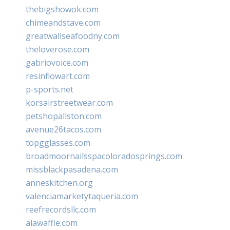
thebigshowok.com
chimeandstave.com
greatwallseafoodny.com
theloverose.com
gabriovoice.com
resinflowart.com
p-sports.net
korsairstreetwear.com
petshopallston.com
avenue26tacos.com
topgglasses.com
broadmoornailsspacoloradosprings.com
missblackpasadena.com
anneskitchen.org
valenciamarketytaqueria.com
reefrecordsllc.com
alawaffle.com