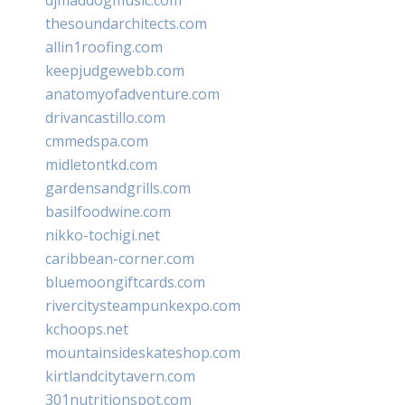
thesoundarchitects.com
allin1roofing.com
keepjudgewebb.com
anatomyofadventure.com
drivancastillo.com
cmmedspa.com
midletontkd.com
gardensandgrills.com
basilfoodwine.com
nikko-tochigi.net
caribbean-corner.com
bluemoongiftcards.com
rivercitysteampunkexpo.com
kchoops.net
mountainsideskateshop.com
kirtlandcitytavern.com
301nutritionspot.com