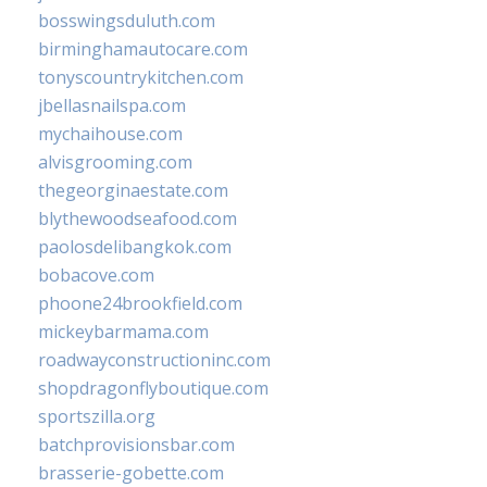
bosswingsduluth.com
birminghamautocare.com
tonyscountrykitchen.com
jbellasnailspa.com
mychaihouse.com
alvisgrooming.com
thegeorginaestate.com
blythewoodseafood.com
paolosdelibangkok.com
bobacove.com
phoone24brookfield.com
mickeybarmama.com
roadwayconstructioninc.com
shopdragonflyboutique.com
sportszilla.org
batchprovisionsbar.com
brasserie-gobette.com