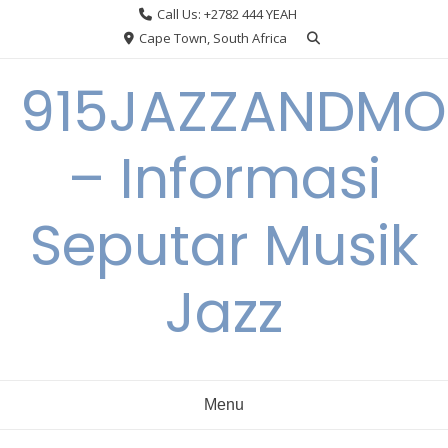
Skip
Call Us: +2782 444 YEAH
to
Cape Town, South Africa
content
915JAZZANDMO
– Informasi
Seputar Musik
Jazz
Menu