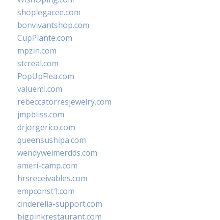
shoplegacee.com
bonvivantshop.com
CupPlante.com
mpzin.com
stcreal.com
PopUpFlea.com
valueml.com
rebeccatorresjewelry.com
jmpbliss.com
drjorgerico.com
queensushipa.com
wendyweimerdds.com
ameri-camp.com
hrsreceivables.com
empconst1.com
cinderella-support.com
bigpinkrestaurant.com