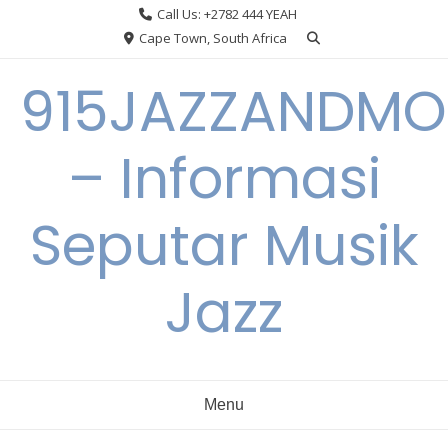
Skip
Call Us: +2782 444 YEAH
to
Cape Town, South Africa
content
915JAZZANDMO
– Informasi
Seputar Musik
Jazz
Menu