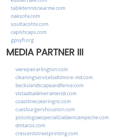
ediblechalk.com
tabletennisnearme.com
oaksofa.com
soultacohtx.com
capishcaps.com
gpsyfl.org
MEDIA PARTNER III
vwrepairarlington.com
cleaningservicebaltimore-md.com
beckslandscapeandfence.com
vistaaltadelveramendi.com
coastlinecateringnc.com
cuesburgershouston.com
psicologiaespecializadaencampeche.com
dmtacos.com
crescentstreetprinting.com