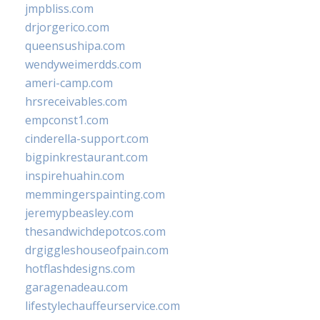
jmpbliss.com
drjorgerico.com
queensushipa.com
wendyweimerdds.com
ameri-camp.com
hrsreceivables.com
empconst1.com
cinderella-support.com
bigpinkrestaurant.com
inspirehuahin.com
memmingerspainting.com
jeremypbeasley.com
thesandwichdepotcos.com
drgiggleshouseofpain.com
hotflashdesigns.com
garagenadeau.com
lifestylechauffeurservice.com