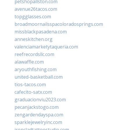
petshopallston.com
avenue26tacos.com
topgglasses.com
broadmoornailsspacoloradosprings.com
missblackpasadena.com
anneskitchen.org
valenciamarketytaqueria.com
reefrecordsllc.com
alawaffle.com
aryouthfishing.com
united-basketball.com
tios-tacos.com
cafecito-satx.com
graduacionviu2023.com
pecanjackstogo.com
zengardendayspa.com
sparklejewelryinc.com
ironcladtattoostudio.com