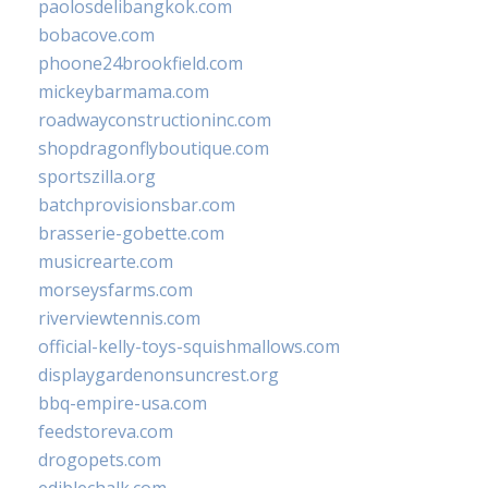
paolosdelibangkok.com
bobacove.com
phoone24brookfield.com
mickeybarmama.com
roadwayconstructioninc.com
shopdragonflyboutique.com
sportszilla.org
batchprovisionsbar.com
brasserie-gobette.com
musicrearte.com
morseysfarms.com
riverviewtennis.com
official-kelly-toys-squishmallows.com
displaygardenonsuncrest.org
bbq-empire-usa.com
feedstoreva.com
drogopets.com