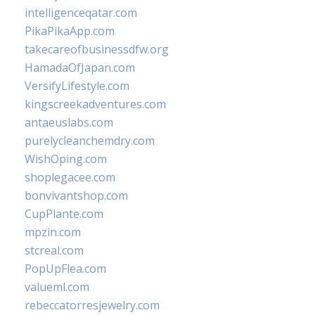
intelligenceqatar.com
PikaPikaApp.com
takecareofbusinessdfw.org
HamadaOfJapan.com
VersifyLifestyle.com
kingscreekadventures.com
antaeuslabs.com
purelycleanchemdry.com
WishOping.com
shoplegacee.com
bonvivantshop.com
CupPlante.com
mpzin.com
stcreal.com
PopUpFlea.com
valueml.com
rebeccatorresjewelry.com