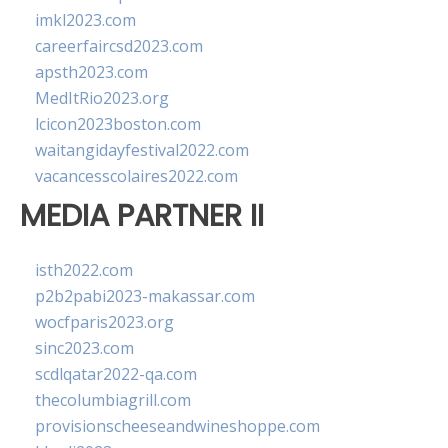
imkl2023.com
careerfaircsd2023.com
apsth2023.com
MedItRio2023.org
lcicon2023boston.com
waitangidayfestival2022.com
vacancesscolaires2022.com
MEDIA PARTNER II
isth2022.com
p2b2pabi2023-makassar.com
wocfparis2023.org
sinc2023.com
scdlqatar2022-qa.com
thecolumbiagrill.com
provisionscheeseandwineshoppe.com