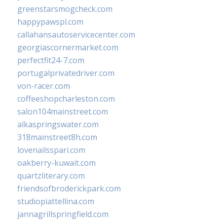
greenstarsmogcheck.com
happypawspl.com
callahansautoservicecenter.com
georgiascornermarket.com
perfectfit24-7.com
portugalprivatedriver.com
von-racer.com
coffeeshopcharleston.com
salon104mainstreet.com
alkaspringswater.com
318mainstreet8h.com
lovenailsspari.com
oakberry-kuwait.com
quartzliterary.com
friendsofbroderickpark.com
studiopiattellina.com
jannagrillspringfield.com