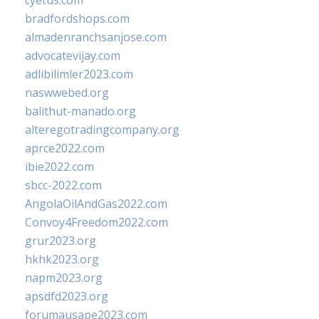
cyetus.com
bradfordshops.com
almadenranchsanjose.com
advocatevijay.com
adlibilimler2023.com
naswwebed.org
balithut-manado.org
alteregotradingcompany.org
aprce2022.com
ibie2022.com
sbcc-2022.com
AngolaOilAndGas2022.com
Convoy4Freedom2022.com
grur2023.org
hkhk2023.org
napm2023.org
apsdfd2023.org
forumausape2023.com