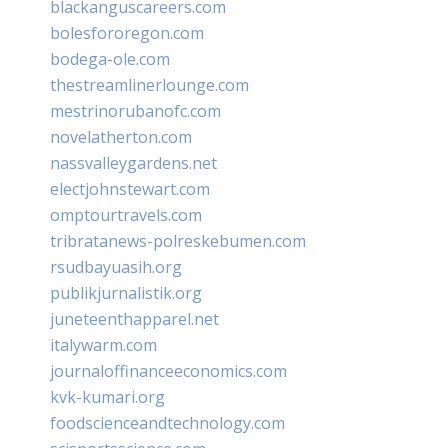
blackanguscareers.com
bolesfororegon.com
bodega-ole.com
thestreamlinerlounge.com
mestrinorubanofc.com
novelatherton.com
nassvalleygardens.net
electjohnstewart.com
omptourtravels.com
tribratanews-polreskebumen.com
rsudbayuasih.org
publikjurnalistik.org
juneteenthapparel.net
italywarm.com
journaloffinanceeconomics.com
kvk-kumari.org
foodscienceandtechnology.com