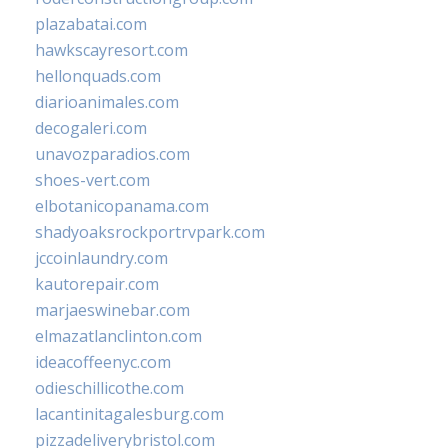
plazabatai.com
hawkscayresort.com
hellonquads.com
diarioanimales.com
decogaleri.com
unavozparadios.com
shoes-vert.com
elbotanicopanama.com
shadyoaksrockportrvpark.com
jccoinlaundry.com
kautorepair.com
marjaeswinebar.com
elmazatlanclinton.com
ideacoffeenyc.com
odieschillicothe.com
lacantinitagalesburg.com
pizzadeliverybristol.com