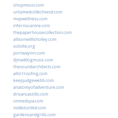
shopmossi.com
untamedcollectivesd.com
mxpwellness.com
infernocanine.com
thepaperhousecollection.com
allisonwillisholley.com
solslite.org
portwayinn.com
djmaddogmusic.com
thesoundarchitects.com
allin1roofing.com
keepjudgewebb.com
anatomyofadventure.com
drivancastillo.com
cmmedspa.com
midletontkd.com
gardensandgrills.com