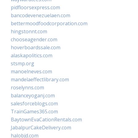
pidfloorsexpress.com
bancodevenezuelaen.com
bettermoodfoodcorporation.com
hingstonnt.com
chooseagender.com
hoverboardssale.com
alaskapolitics.com
stsmp.org
manoelneves.com
mandelaeffectlibrary.com
roselynns.com
balanceyoganj.com
salesforceblogs.com
TrainGames365.com
BaytownEvaCationRentals.com
JabalpurCakeDelivery.com
halobjd.com