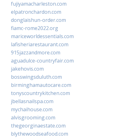
fujiyamacharleston.com
elpatronchardon.com
donglaishun-order.com
fiamc-rome2022.org
mariceworldessentials.com
lafisheriarestaurant.com
915jazzandmore.com
aguadulce-countryfair.com
jakehovis.com
bosswingsduluth.com
birminghamautocare.com
tonyscountrykitchen.com
jbellasnailspa.com
mychaihouse.com
alvisgrooming.com
thegeorginaestate.com
blythewoodseafood.com