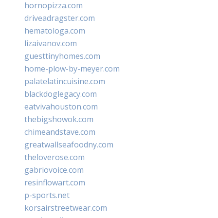
hornopizza.com
driveadragster.com
hematologa.com
lizaivanov.com
guesttinyhomes.com
home-plow-by-meyer.com
palatelatincuisine.com
blackdoglegacy.com
eatvivahouston.com
thebigshowok.com
chimeandstave.com
greatwallseafoodny.com
theloverose.com
gabriovoice.com
resinflowart.com
p-sports.net
korsairstreetwear.com