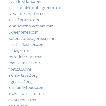
EverNewNails.com
insideoutdecoratingcentre.com
salvatoresinpoint.com
jovialfloralco.com
johnlscotthometeam.com
u-seehomes.com
watersportslagonissi.com
mischieffashion.com
eduwyre.com
retro-interiors.com
theblvd-boise.com
fpet2023.org
e-smart2022.org
ngrc2022.org
leesfamilyfoods.com
lewis-lewis-cpas.com
eleontennis.com