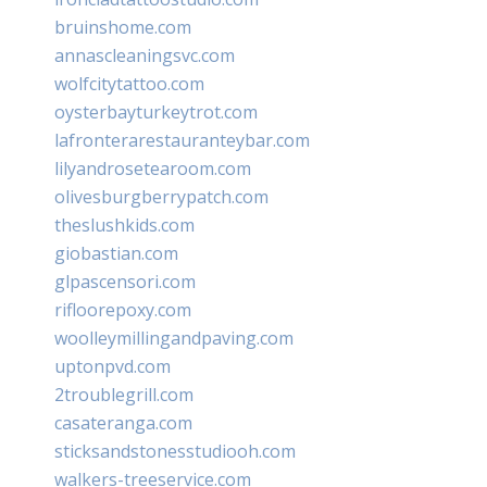
bruinshome.com
annascleaningsvc.com
wolfcitytattoo.com
oysterbayturkeytrot.com
lafronterarestauranteybar.com
lilyandrosetearoom.com
olivesburgberrypatch.com
theslushkids.com
giobastian.com
glpascensori.com
rifloorepoxy.com
woolleymillingandpaving.com
uptonpvd.com
2troublegrill.com
casateranga.com
sticksandstonesstudiooh.com
walkers-treeservice.com