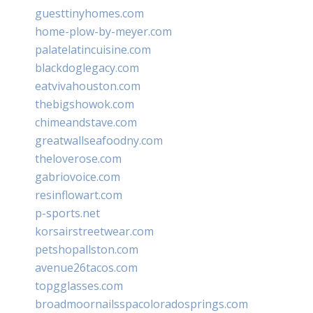
guesttinyhomes.com
home-plow-by-meyer.com
palatelatincuisine.com
blackdoglegacy.com
eatvivahouston.com
thebigshowok.com
chimeandstave.com
greatwallseafoodny.com
theloverose.com
gabriovoice.com
resinflowart.com
p-sports.net
korsairstreetwear.com
petshopallston.com
avenue26tacos.com
topgglasses.com
broadmoornailsspacoloradosprings.com