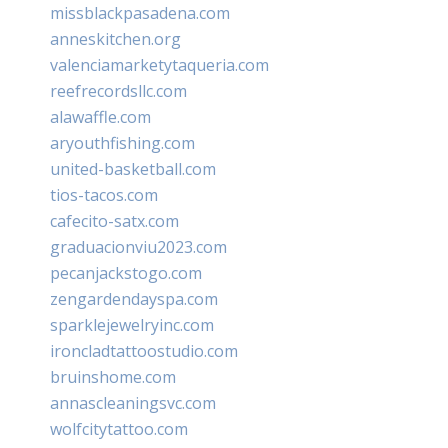
missblackpasadena.com
anneskitchen.org
valenciamarketytaqueria.com
reefrecordsllc.com
alawaffle.com
aryouthfishing.com
united-basketball.com
tios-tacos.com
cafecito-satx.com
graduacionviu2023.com
pecanjackstogo.com
zengardendayspa.com
sparklejewelryinc.com
ironcladtattoostudio.com
bruinshome.com
annascleaningsvc.com
wolfcitytattoo.com