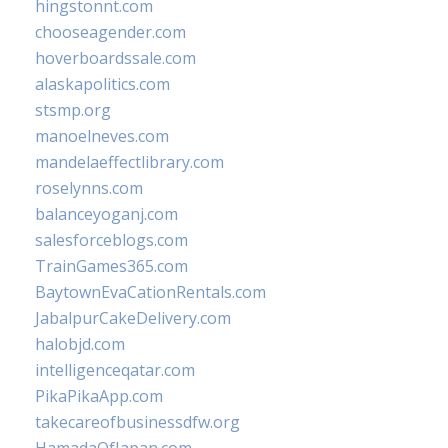
hingstonnt.com
chooseagender.com
hoverboardssale.com
alaskapolitics.com
stsmp.org
manoelneves.com
mandelaeffectlibrary.com
roselynns.com
balanceyoganj.com
salesforceblogs.com
TrainGames365.com
BaytownEvaCationRentals.com
JabalpurCakeDelivery.com
halobjd.com
intelligenceqatar.com
PikaPikaApp.com
takecareofbusinessdfw.org