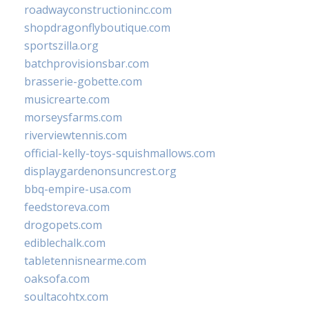
roadwayconstructioninc.com
shopdragonflyboutique.com
sportszilla.org
batchprovisionsbar.com
brasserie-gobette.com
musicrearte.com
morseysfarms.com
riverviewtennis.com
official-kelly-toys-squishmallows.com
displaygardenonsuncrest.org
bbq-empire-usa.com
feedstoreva.com
drogopets.com
ediblechalk.com
tabletennisnearme.com
oaksofa.com
soultacohtx.com