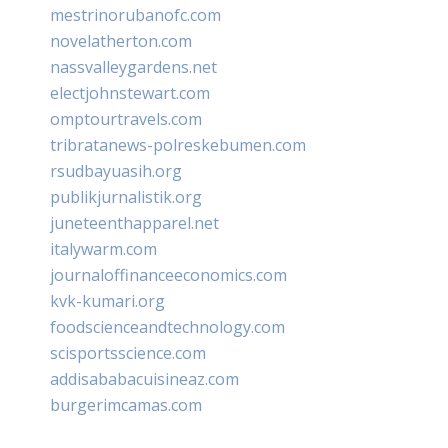
mestrinorubanofc.com
novelatherton.com
nassvalleygardens.net
electjohnstewart.com
omptourtravels.com
tribratanews-polreskebumen.com
rsudbayuasih.org
publikjurnalistik.org
juneteenthapparel.net
italywarm.com
journaloffinanceeconomics.com
kvk-kumari.org
foodscienceandtechnology.com
scisportsscience.com
addisababacuisineaz.com
burgerimcamas.com