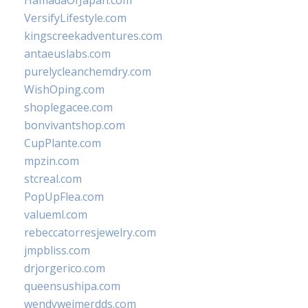
HamadaOfJapan.com
VersifyLifestyle.com
kingscreekadventures.com
antaeuslabs.com
purelycleanchemdry.com
WishOping.com
shoplegacee.com
bonvivantshop.com
CupPlante.com
mpzin.com
stcreal.com
PopUpFlea.com
valueml.com
rebeccatorresjewelry.com
jmpbliss.com
drjorgerico.com
queensushipa.com
wendyweimerdds.com