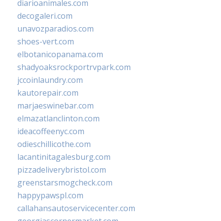
diarioanimales.com
decogaleri.com
unavozparadios.com
shoes-vert.com
elbotanicopanama.com
shadyoaksrockportrvpark.com
jccoinlaundry.com
kautorepair.com
marjaeswinebar.com
elmazatlanclinton.com
ideacoffeenyc.com
odieschillicothe.com
lacantinitagalesburg.com
pizzadeliverybristol.com
greenstarsmogcheck.com
happypawspl.com
callahansautoservicecenter.com