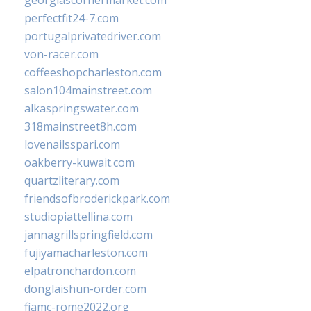
georgiascornermarket.com
perfectfit24-7.com
portugalprivatedriver.com
von-racer.com
coffeeshopcharleston.com
salon104mainstreet.com
alkaspringswater.com
318mainstreet8h.com
lovenailsspari.com
oakberry-kuwait.com
quartzliterary.com
friendsofbroderickpark.com
studiopiattellina.com
jannagrillspringfield.com
fujiyamacharleston.com
elpatronchardon.com
donglaishun-order.com
fiamc-rome2022.org