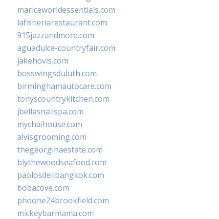
mariceworldessentials.com
lafisheriarestaurant.com
915jazzandmore.com
aguadulce-countryfair.com
jakehovis.com
bosswingsduluth.com
birminghamautocare.com
tonyscountrykitchen.com
jbellasnailspa.com
mychaihouse.com
alvisgrooming.com
thegeorginaestate.com
blythewoodseafood.com
paolosdelibangkok.com
bobacove.com
phoone24brookfield.com
mickeybarmama.com