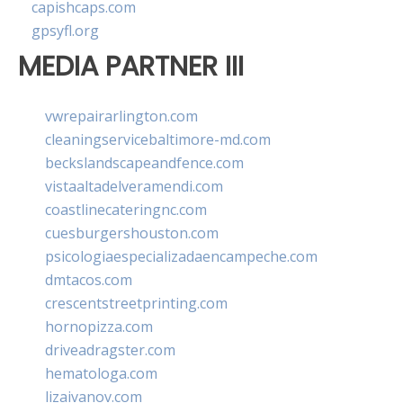
capishcaps.com
gpsyfl.org
MEDIA PARTNER III
vwrepairarlington.com
cleaningservicebaltimore-md.com
beckslandscapeandfence.com
vistaaltadelveramendi.com
coastlinecateringnc.com
cuesburgershouston.com
psicologiaespecializadaencampeche.com
dmtacos.com
crescentstreetprinting.com
hornopizza.com
driveadragster.com
hematologa.com
lizaivanov.com