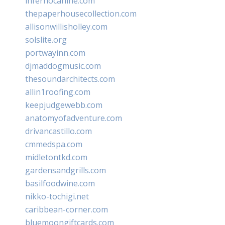
infernocanine.com
thepaperhousecollection.com
allisonwillisholley.com
solslite.org
portwayinn.com
djmaddogmusic.com
thesoundarchitects.com
allin1roofing.com
keepjudgewebb.com
anatomyofadventure.com
drivancastillo.com
cmmedspa.com
midletontkd.com
gardensandgrills.com
basilfoodwine.com
nikko-tochigi.net
caribbean-corner.com
bluemoongiftcards.com