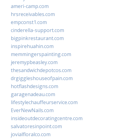
ameri-camp.com
hrsreceivables.com
empconst1.com
cinderella-support.com
bigpinkrestaurant.com
inspirehuahin.com
memmingerspainting.com
jeremypbeasley.com
thesandwichdepotcos.com
drgiggleshouseofpain.com
hotflashdesigns.com
garagenadeau.com
lifestylechauffeurservice.com
EverNewNails.com
insideoutdecoratingcentre.com
salvatoresinpoint.com
jovialfloralco.com