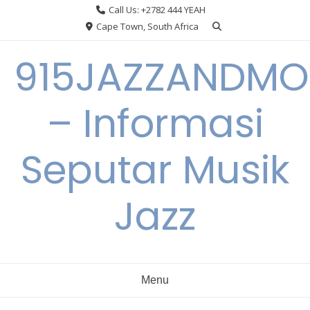
Skip
Call Us: +2782 444 YEAH
to
Cape Town, South Africa
content
915JAZZANDMO
– Informasi
Seputar Musik
Jazz
Menu