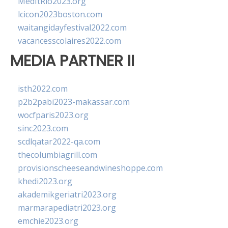
MedItRio2023.org
lcicon2023boston.com
waitangidayfestival2022.com
vacancesscolaires2022.com
MEDIA PARTNER II
isth2022.com
p2b2pabi2023-makassar.com
wocfparis2023.org
sinc2023.com
scdlqatar2022-qa.com
thecolumbiagrill.com
provisionscheeseandwineshoppe.com
khedi2023.org
akademikgeriatri2023.org
marmarapediatri2023.org
emchie2023.org