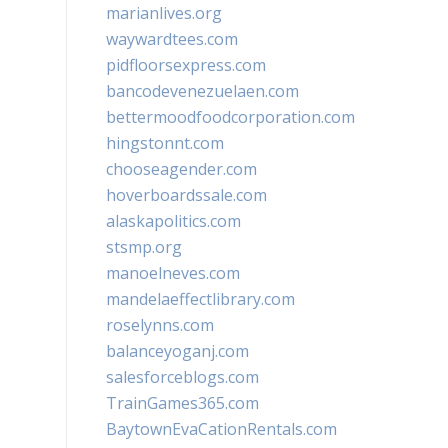
marianlives.org
waywardtees.com
pidfloorsexpress.com
bancodevenezuelaen.com
bettermoodfoodcorporation.com
hingstonnt.com
chooseagender.com
hoverboardssale.com
alaskapolitics.com
stsmp.org
manoelneves.com
mandelaeffectlibrary.com
roselynns.com
balanceyoganj.com
salesforceblogs.com
TrainGames365.com
BaytownEvaCationRentals.com