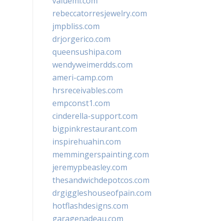
valueml.com
rebeccatorresjewelry.com
jmpbliss.com
drjorgerico.com
queensushipa.com
wendyweimerdds.com
ameri-camp.com
hrsreceivables.com
empconst1.com
cinderella-support.com
bigpinkrestaurant.com
inspirehuahin.com
memmingerspainting.com
jeremypbeasley.com
thesandwichdepotcos.com
drgiggleshouseofpain.com
hotflashdesigns.com
garagenadeau.com