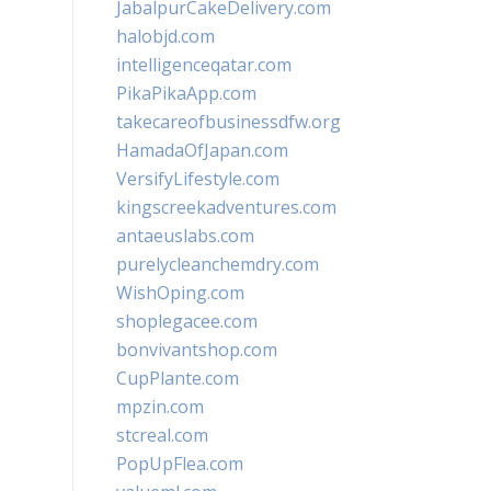
JabalpurCakeDelivery.com
halobjd.com
intelligenceqatar.com
PikaPikaApp.com
takecareofbusinessdfw.org
HamadaOfJapan.com
VersifyLifestyle.com
kingscreekadventures.com
antaeuslabs.com
purelycleanchemdry.com
WishOping.com
shoplegacee.com
bonvivantshop.com
CupPlante.com
mpzin.com
stcreal.com
PopUpFlea.com