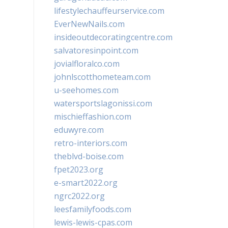
lifestylechauffeurservice.com
EverNewNails.com
insideoutdecoratingcentre.com
salvatoresinpoint.com
jovialfloralco.com
johnlscotthometeam.com
u-seehomes.com
watersportslagonissi.com
mischieffashion.com
eduwyre.com
retro-interiors.com
theblvd-boise.com
fpet2023.org
e-smart2022.org
ngrc2022.org
leesfamilyfoods.com
lewis-lewis-cpas.com