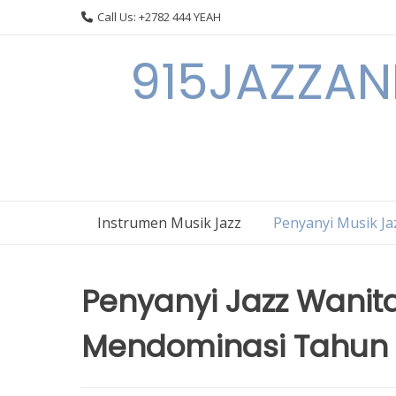
Skip
Call Us: +2782 444 YEAH
to
content
915JAZZAN
Instrumen Musik Jazz
Penyanyi Musik Ja
Penyanyi Jazz Wanit
Mendominasi Tahun