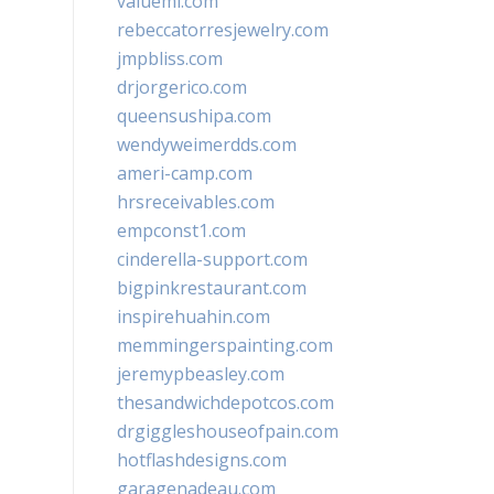
valueml.com
rebeccatorresjewelry.com
jmpbliss.com
drjorgerico.com
queensushipa.com
wendyweimerdds.com
ameri-camp.com
hrsreceivables.com
empconst1.com
cinderella-support.com
bigpinkrestaurant.com
inspirehuahin.com
memmingerspainting.com
jeremypbeasley.com
thesandwichdepotcos.com
drgiggleshouseofpain.com
hotflashdesigns.com
garagenadeau.com