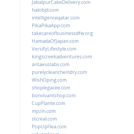
JabalpurCakeDelivery.com
halobjd.com
intelligenceqatar.com
PikaPikaApp.com
takecareofbusinessdfw.org
HamadaOfJapan.com
VersifyLifestyle.com
kingscreekadventures.com
antaeuslabs.com
purelycleanchemdry.com
WishOping.com
shoplegacee.com
bonvivantshop.com
CupPlante.com
mpzin.com
stcreal.com
PopUpFlea.com