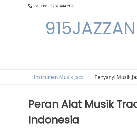
Skip
Call Us: +2782 444 YEAH
to
content
915JAZZAN
Instrumen Musik Jazz
Penyanyi Musik Ja
Peran Alat Musik Tra
Indonesia