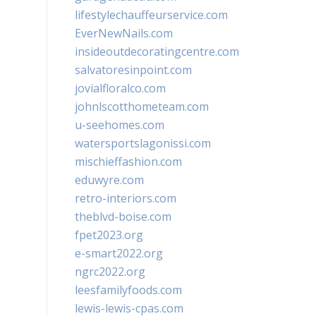
lifestylechauffeurservice.com
EverNewNails.com
insideoutdecoratingcentre.com
salvatoresinpoint.com
jovialfloralco.com
johnlscotthometeam.com
u-seehomes.com
watersportslagonissi.com
mischieffashion.com
eduwyre.com
retro-interiors.com
theblvd-boise.com
fpet2023.org
e-smart2022.org
ngrc2022.org
leesfamilyfoods.com
lewis-lewis-cpas.com