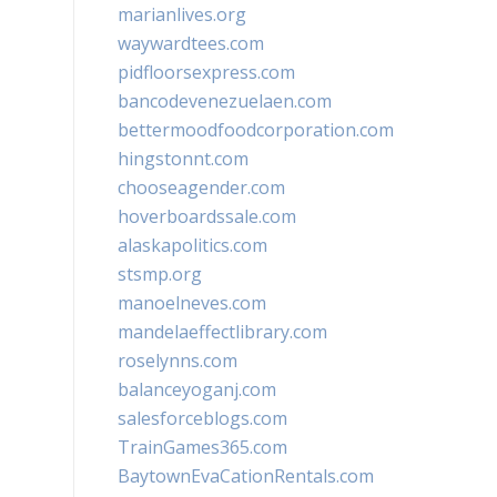
marianlives.org
waywardtees.com
pidfloorsexpress.com
bancodevenezuelaen.com
bettermoodfoodcorporation.com
hingstonnt.com
chooseagender.com
hoverboardssale.com
alaskapolitics.com
stsmp.org
manoelneves.com
mandelaeffectlibrary.com
roselynns.com
balanceyoganj.com
salesforceblogs.com
TrainGames365.com
BaytownEvaCationRentals.com