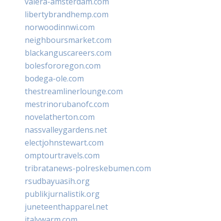
valera-amsterdam.com
libertybrandhemp.com
norwoodinnwi.com
neighboursmarket.com
blackanguscareers.com
bolesfororegon.com
bodega-ole.com
thestreamlinerlounge.com
mestrinorubanofc.com
novelatherton.com
nassvalleygardens.net
electjohnstewart.com
omptourtravels.com
tribratanews-polreskebumen.com
rsudbayuasih.org
publikjurnalistik.org
juneteenthapparel.net
italywarm.com