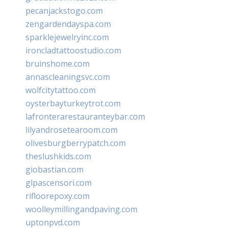
pecanjackstogo.com
zengardendayspa.com
sparklejewelryinc.com
ironcladtattoostudio.com
bruinshome.com
annascleaningsvc.com
wolfcitytattoo.com
oysterbayturkeytrot.com
lafronterarestauranteybar.com
lilyandrosetearoom.com
olivesburgberrypatch.com
theslushkids.com
giobastian.com
glpascensori.com
rifloorepoxy.com
woolleymillingandpaving.com
uptonpvd.com