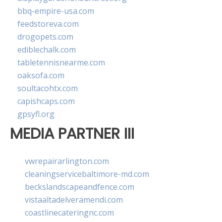
bbq-empire-usa.com
feedstoreva.com
drogopets.com
ediblechalk.com
tabletennisnearme.com
oaksofa.com
soultacohtx.com
capishcaps.com
gpsyfl.org
MEDIA PARTNER III
vwrepairarlington.com
cleaningservicebaltimore-md.com
beckslandscapeandfence.com
vistaaltadelveramendi.com
coastlinecateringnc.com