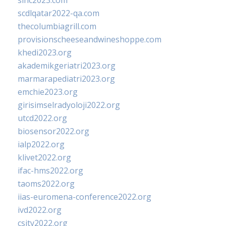
sinc2023.com
scdlqatar2022-qa.com
thecolumbiagrill.com
provisionscheeseandwineshoppe.com
khedi2023.org
akademikgeriatri2023.org
marmarapediatri2023.org
emchie2023.org
girisimselradyoloji2022.org
utcd2022.org
biosensor2022.org
ialp2022.org
klivet2022.org
ifac-hms2022.org
taoms2022.org
iias-euromena-conference2022.org
ivd2022.org
csity2022.org