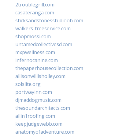
2troublegrill.com
casateranga.com
sticksandstonesstudiooh.com
walkers-treeservice.com
shopmossi.com
untamedcollectivesd.com
mxpwellness.com
infernocanine.com
thepaperhousecollection.com
allisonwillisholley.com
solslite.org
portwayinn.com
djmaddogmusic.com
thesoundarchitects.com
allin1roofing.com
keepjudgewebb.com
anatomyofadventure.com