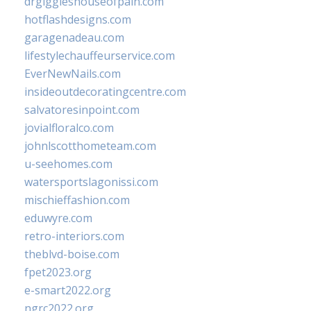
drgiggleshouseofpain.com
hotflashdesigns.com
garagenadeau.com
lifestylechauffeurservice.com
EverNewNails.com
insideoutdecoratingcentre.com
salvatoresinpoint.com
jovialfloralco.com
johnlscotthometeam.com
u-seehomes.com
watersportslagonissi.com
mischieffashion.com
eduwyre.com
retro-interiors.com
theblvd-boise.com
fpet2023.org
e-smart2022.org
ngrc2022.org