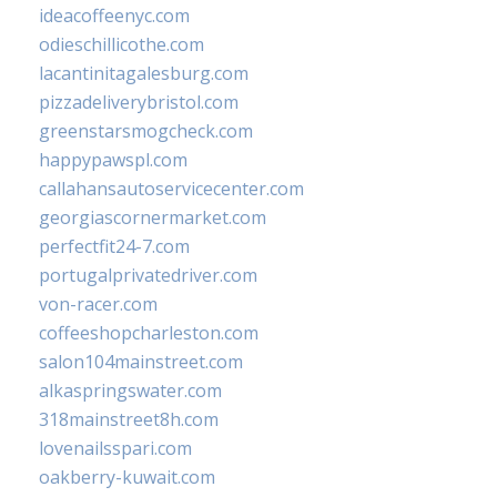
ideacoffeenyc.com
odieschillicothe.com
lacantinitagalesburg.com
pizzadeliverybristol.com
greenstarsmogcheck.com
happypawspl.com
callahansautoservicecenter.com
georgiascornermarket.com
perfectfit24-7.com
portugalprivatedriver.com
von-racer.com
coffeeshopcharleston.com
salon104mainstreet.com
alkaspringswater.com
318mainstreet8h.com
lovenailsspari.com
oakberry-kuwait.com