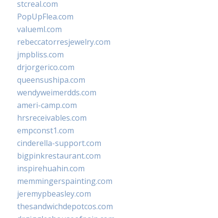
stcreal.com
PopUpFlea.com
valueml.com
rebeccatorresjewelry.com
jmpbliss.com
drjorgerico.com
queensushipa.com
wendyweimerdds.com
ameri-camp.com
hrsreceivables.com
empconst1.com
cinderella-support.com
bigpinkrestaurant.com
inspirehuahin.com
memmingerspainting.com
jeremypbeasley.com
thesandwichdepotcos.com