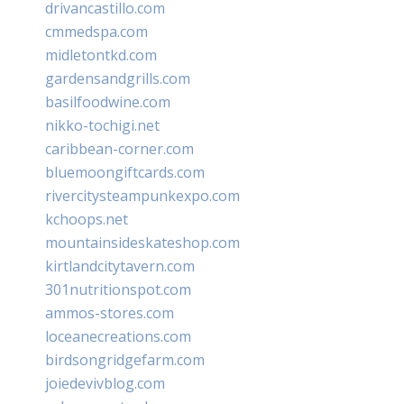
drivancastillo.com
cmmedspa.com
midletontkd.com
gardensandgrills.com
basilfoodwine.com
nikko-tochigi.net
caribbean-corner.com
bluemoongiftcards.com
rivercitysteampunkexpo.com
kchoops.net
mountainsideskateshop.com
kirtlandcitytavern.com
301nutritionspot.com
ammos-stores.com
loceanecreations.com
birdsongridgefarm.com
joiedevivblog.com