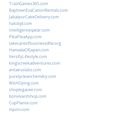
TrainGames365.com
BaytownEvaCationRentals.com
JabalpurCakeDelivery.com
halobjd.com
intelligenceqatar.com
PikaPikaApp.com
takecareofbusinessdfw.org
HamadaOfJapan.com
VersifyLifestyle.com
kingscreekadventures.com
antaeuslabs.com
purelycleanchemdry.com
WishOping.com
shoplegacee.com
bonvivantshop.com
CupPlante.com
mpzin.com