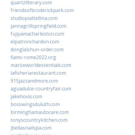
quartzliterary.com
friendsofbroderickpark.com
studiopiattellina.com
jannagrillspringfield.com
fujiyamacharleston.com
elpatronchardon.com
donglaishun-order.com
fiamc-rome2022.org
mariceworldessentials.com
lafisheriarestaurant.com
915jazzandmore.com
aguadulce-countryfair.com
jakehovis.com
bosswingsduluth.com
birminghamautocare.com
tonyscountrykitchen.com
jbellasnailspa.com