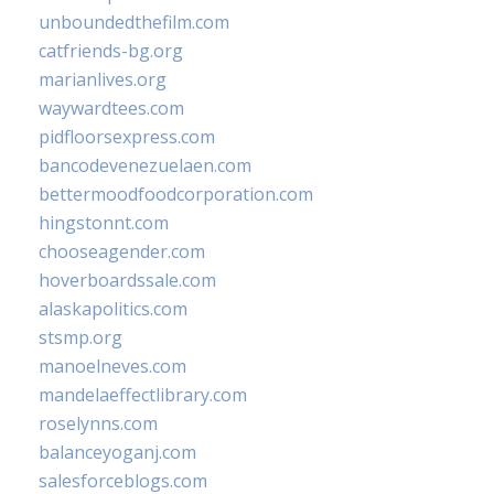
unboundedthefilm.com
catfriends-bg.org
marianlives.org
waywardtees.com
pidfloorsexpress.com
bancodevenezuelaen.com
bettermoodfoodcorporation.com
hingstonnt.com
chooseagender.com
hoverboardssale.com
alaskapolitics.com
stsmp.org
manoelneves.com
mandelaeffectlibrary.com
roselynns.com
balanceyoganj.com
salesforceblogs.com