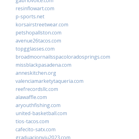
gabriovoice.com
resinflowart.com
p-sports.net
korsairstreetwear.com
petshopallston.com
avenue26tacos.com
topgglasses.com
broadmoornailsspacoloradosprings.com
missblackpasadena.com
anneskitchen.org
valenciamarketytaqueria.com
reefrecordsllc.com
alawaffle.com
aryouthfishing.com
united-basketball.com
tios-tacos.com
cafecito-satx.com
graduacionviu2023.com