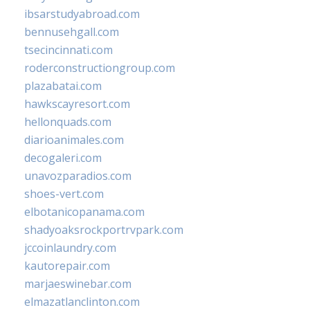
ibsarstudyabroad.com
bennusehgall.com
tsecincinnati.com
roderconstructiongroup.com
plazabatai.com
hawkscayresort.com
hellonquads.com
diarioanimales.com
decogaleri.com
unavozparadios.com
shoes-vert.com
elbotanicopanama.com
shadyoaksrockportrvpark.com
jccoinlaundry.com
kautorepair.com
marjaeswinebar.com
elmazatlanclinton.com