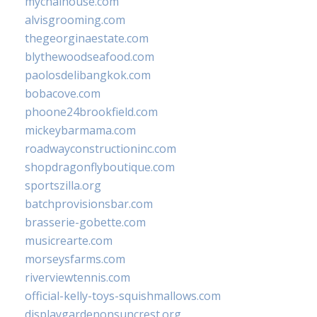
mychaihouse.com
alvisgrooming.com
thegeorginaestate.com
blythewoodseafood.com
paolosdelibangkok.com
bobacove.com
phoone24brookfield.com
mickeybarmama.com
roadwayconstructioninc.com
shopdragonflyboutique.com
sportszilla.org
batchprovisionsbar.com
brasserie-gobette.com
musicrearte.com
morseysfarms.com
riverviewtennis.com
official-kelly-toys-squishmallows.com
displaygardenonsuncrest.org