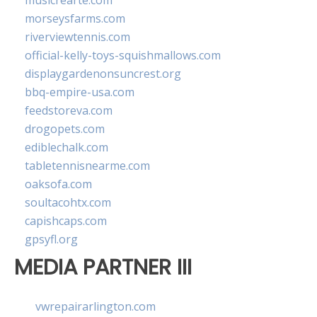
musicrearte.com
morseysfarms.com
riverviewtennis.com
official-kelly-toys-squishmallows.com
displaygardenonsuncrest.org
bbq-empire-usa.com
feedstoreva.com
drogopets.com
ediblechalk.com
tabletennisnearme.com
oaksofa.com
soultacohtx.com
capishcaps.com
gpsyfl.org
MEDIA PARTNER III
vwrepairarlington.com