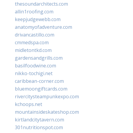
thesoundarchitects.com
allin1roofing.com
keepjudgewebb.com
anatomyofadventure.com
drivancastillo.com
cmmedspa.com
midletontkd.com
gardensandgrills.com
basilfoodwine.com
nikko-tochigi.net
caribbean-corner.com
bluemoongiftcards.com
rivercitysteampunkexpo.com
kchoops.net
mountainsideskateshop.com
kirtlandcitytavern.com
301nutritionspot.com