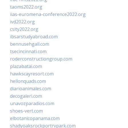
taoms2022.org
iias-euromena-conference2022.org
ivd2022.org
csity2022.org
ibsarstudyabroad.com
bennusehgall.com
tsecincinnati.com
roderconstructiongroup.com
plazabatai.com
hawkscayresort.com
hellonquads.com
diarioanimales.com
decogaleri.com
unavozparadios.com
shoes-vert.com
elbotanicopanama.com
shadyoaksrockportrvpark.com