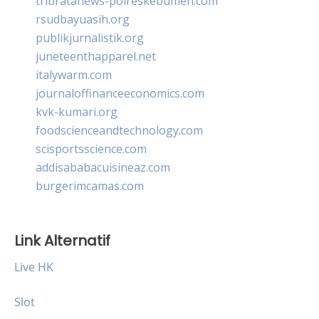
tribratanews-polreskebumen.com
rsudbayuasih.org
publikjurnalistik.org
juneteenthapparel.net
italywarm.com
journaloffinanceeconomics.com
kvk-kumari.org
foodscienceandtechnology.com
scisportsscience.com
addisababacuisineaz.com
burgerimcamas.com
Link Alternatif
Live HK
Slot