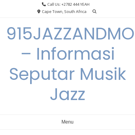
Skip
Call Us: +2782 444 YEAH
to
Cape Town, South Africa
content
915JAZZANDMO
– Informasi
Seputar Musik
Jazz
Menu