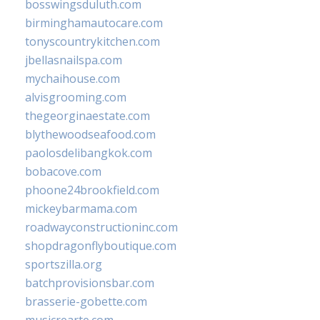
bosswingsduluth.com
birminghamautocare.com
tonyscountrykitchen.com
jbellasnailspa.com
mychaihouse.com
alvisgrooming.com
thegeorginaestate.com
blythewoodseafood.com
paolosdelibangkok.com
bobacove.com
phoone24brookfield.com
mickeybarmama.com
roadwayconstructioninc.com
shopdragonflyboutique.com
sportszilla.org
batchprovisionsbar.com
brasserie-gobette.com