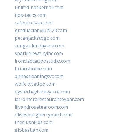
united-basketball.com
tios-tacos.com
cafecito-satx.com
graduacionviu2023.com
pecanjackstogo.com
zengardendayspa.com
sparklejewelryinc.com
ironcladtattoostudio.com
bruinshome.com
annascleaningsvc.com
wolfcitytattoo.com
oysterbayturkeytrot.com
lafronterarestauranteybar.com
lilyandrosetearoom.com
olivesburgberrypatch.com
theslushkids.com
giobastian.com