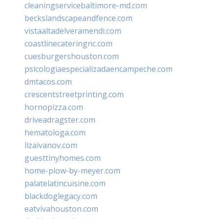
cleaningservicebaltimore-md.com
beckslandscapeandfence.com
vistaaltadelveramendi.com
coastlinecateringnc.com
cuesburgershouston.com
psicologiaespecializadaencampeche.com
dmtacos.com
crescentstreetprinting.com
hornopizza.com
driveadragster.com
hematologa.com
lizaivanov.com
guesttinyhomes.com
home-plow-by-meyer.com
palatelatincuisine.com
blackdoglegacy.com
eatvivahouston.com