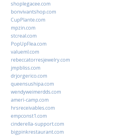
shoplegacee.com
bonvivantshop.com
CupPlante.com
mpzin.com
stcreal.com
PopUpFlea.com
valueml.com
rebeccatorresjewelry.com
jmpbliss.com
drjorgerico.com
queensushipa.com
wendyweimerdds.com
ameri-camp.com
hrsreceivables.com
empconst1.com
cinderella-support.com
bigpinkrestaurant.com