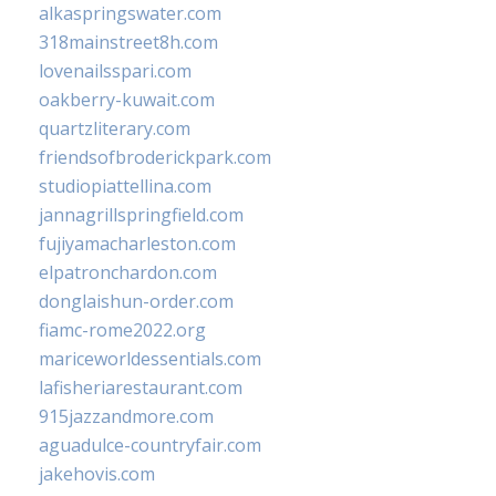
alkaspringswater.com
318mainstreet8h.com
lovenailsspari.com
oakberry-kuwait.com
quartzliterary.com
friendsofbroderickpark.com
studiopiattellina.com
jannagrillspringfield.com
fujiyamacharleston.com
elpatronchardon.com
donglaishun-order.com
fiamc-rome2022.org
mariceworldessentials.com
lafisheriarestaurant.com
915jazzandmore.com
aguadulce-countryfair.com
jakehovis.com