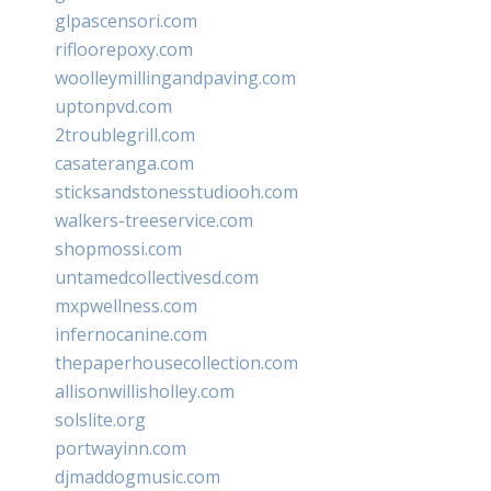
glpascensori.com
rifloorepoxy.com
woolleymillingandpaving.com
uptonpvd.com
2troublegrill.com
casateranga.com
sticksandstonesstudiooh.com
walkers-treeservice.com
shopmossi.com
untamedcollectivesd.com
mxpwellness.com
infernocanine.com
thepaperhousecollection.com
allisonwillisholley.com
solslite.org
portwayinn.com
djmaddogmusic.com