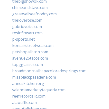
thebigshowok.com
chimeandstave.com
greatwallseafoodny.com
theloverose.com
gabriovoice.com
resinflowart.com
p-sports.net
korsairstreetwear.com
petshopallston.com
avenue26tacos.com
topgglasses.com
broadmoornailsspacoloradosprings.com
missblackpasadena.com
anneskitchen.org
valenciamarketytaqueria.com
reefrecordsllc.com
alawaffle.com
aryouthfishing.com