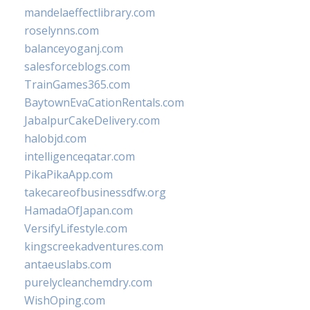
mandelaeffectlibrary.com
roselynns.com
balanceyoganj.com
salesforceblogs.com
TrainGames365.com
BaytownEvaCationRentals.com
JabalpurCakeDelivery.com
halobjd.com
intelligenceqatar.com
PikaPikaApp.com
takecareofbusinessdfw.org
HamadaOfJapan.com
VersifyLifestyle.com
kingscreekadventures.com
antaeuslabs.com
purelycleanchemdry.com
WishOping.com