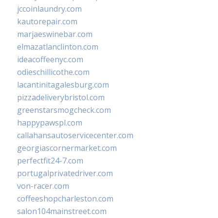
jccoinlaundry.com
kautorepair.com
marjaeswinebar.com
elmazatlanclinton.com
ideacoffeenyc.com
odieschillicothe.com
lacantinitagalesburg.com
pizzadeliverybristol.com
greenstarsmogcheck.com
happypawspl.com
callahansautoservicecenter.com
georgiascornermarket.com
perfectfit24-7.com
portugalprivatedriver.com
von-racer.com
coffeeshopcharleston.com
salon104mainstreet.com