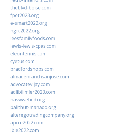
retro-interiors.com
theblvd-boise.com
fpet2023.org
e-smart2022.org
ngrc2022.org
leesfamilyfoods.com
lewis-lewis-cpas.com
eleontennis.com
cyetus.com
bradfordshops.com
almadenranchsanjose.com
advocatevijay.com
adlibilimler2023.com
naswwebed.org
balithut-manado.org
alteregotradingcompany.org
aprce2022.com
ibie2022.com