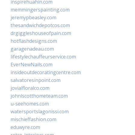
inspirehuahin.com
memmingerspainting.com
jeremypbeasley.com
thesandwichdepotcos.com
drgiggleshouseofpain.com
hotflashdesigns.com
garagenadeau.com
lifestylechauffeurservice.com
EverNewNails.com
insideoutdecoratingcentre.com
salvatoresinpoint.com
jovialfloralco.com
johnlscotthometeam.com
u-seehomes.com
watersportslagonissi.com
mischieffashion.com
eduwyre.com