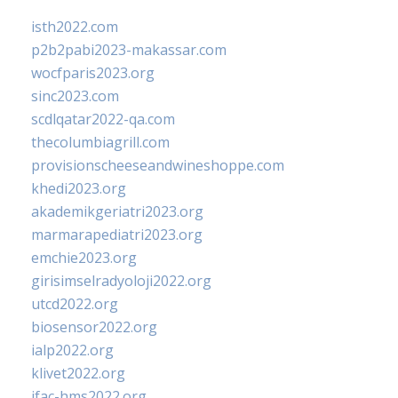
isth2022.com
p2b2pabi2023-makassar.com
wocfparis2023.org
sinc2023.com
scdlqatar2022-qa.com
thecolumbiagrill.com
provisionscheeseandwineshoppe.com
khedi2023.org
akademikgeriatri2023.org
marmarapediatri2023.org
emchie2023.org
girisimselradyoloji2022.org
utcd2022.org
biosensor2022.org
ialp2022.org
klivet2022.org
ifac-hms2022.org