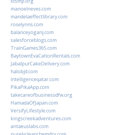
stsmp.org
manoelneves.com
mandelaeffectlibrary.com
roselynns.com
balanceyoganj.com
salesforceblogs.com
TrainGames365.com
BaytownEvaCationRentals.com
JabalpurCakeDelivery.com
halobjd.com
intelligenceqatar.com
PikaPikaApp.com
takecareofbusinessdfw.org
HamadaOfJapan.com
VersifyLifestyle.com
kingscreekadventures.com
antaeuslabs.com
purelycleanchemdry.com