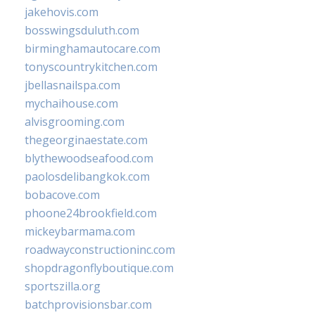
jakehovis.com
bosswingsduluth.com
birminghamautocare.com
tonyscountrykitchen.com
jbellasnailspa.com
mychaihouse.com
alvisgrooming.com
thegeorginaestate.com
blythewoodseafood.com
paolosdelibangkok.com
bobacove.com
phoone24brookfield.com
mickeybarmama.com
roadwayconstructioninc.com
shopdragonflyboutique.com
sportszilla.org
batchprovisionsbar.com