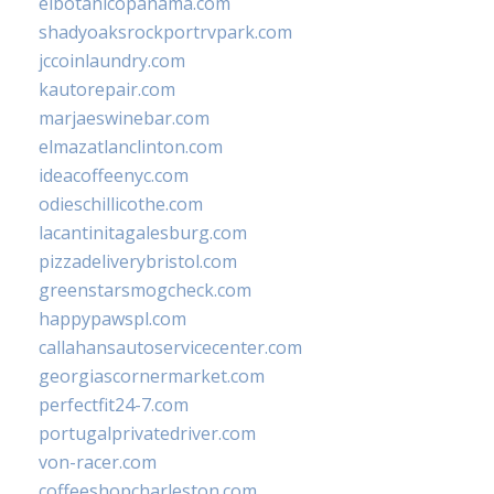
elbotanicopanama.com
shadyoaksrockportrvpark.com
jccoinlaundry.com
kautorepair.com
marjaeswinebar.com
elmazatlanclinton.com
ideacoffeenyc.com
odieschillicothe.com
lacantinitagalesburg.com
pizzadeliverybristol.com
greenstarsmogcheck.com
happypawspl.com
callahansautoservicecenter.com
georgiascornermarket.com
perfectfit24-7.com
portugalprivatedriver.com
von-racer.com
coffeeshopcharleston.com