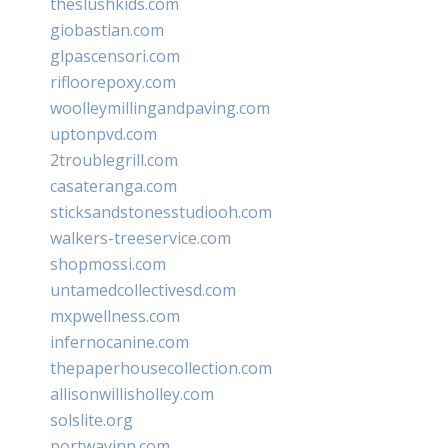
theslushkids.com
giobastian.com
glpascensori.com
rifloorepoxy.com
woolleymillingandpaving.com
uptonpvd.com
2troublegrill.com
casateranga.com
sticksandstonesstudiooh.com
walkers-treeservice.com
shopmossi.com
untamedcollectivesd.com
mxpwellness.com
infernocanine.com
thepaperhousecollection.com
allisonwillisholley.com
solslite.org
portwayinn.com