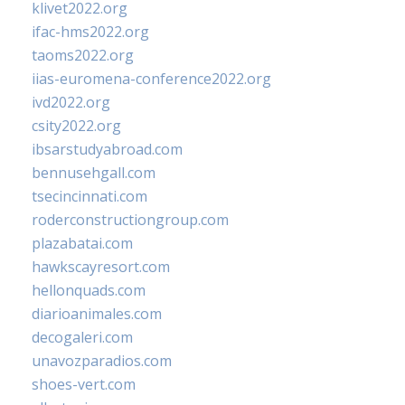
klivet2022.org
ifac-hms2022.org
taoms2022.org
iias-euromena-conference2022.org
ivd2022.org
csity2022.org
ibsarstudyabroad.com
bennusehgall.com
tsecincinnati.com
roderconstructiongroup.com
plazabatai.com
hawkscayresort.com
hellonquads.com
diarioanimales.com
decogaleri.com
unavozparadios.com
shoes-vert.com