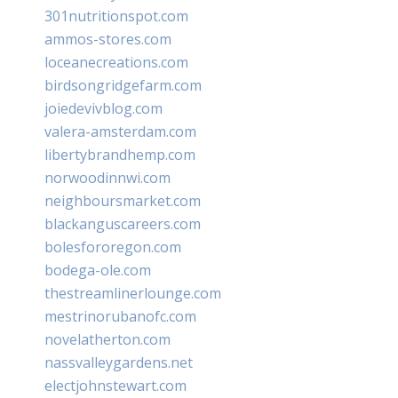
301nutritionspot.com
ammos-stores.com
loceanecreations.com
birdsongridgefarm.com
joiedevivblog.com
valera-amsterdam.com
libertybrandhemp.com
norwoodinnwi.com
neighboursmarket.com
blackanguscareers.com
bolesfororegon.com
bodega-ole.com
thestreamlinerlounge.com
mestrinorubanofc.com
novelatherton.com
nassvalleygardens.net
electjohnstewart.com