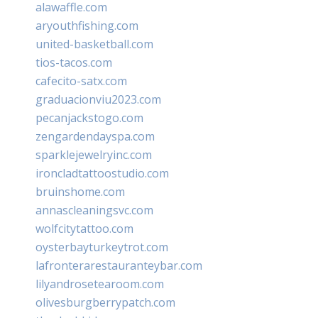
alawaffle.com
aryouthfishing.com
united-basketball.com
tios-tacos.com
cafecito-satx.com
graduacionviu2023.com
pecanjackstogo.com
zengardendayspa.com
sparklejewelryinc.com
ironcladtattoostudio.com
bruinshome.com
annascleaningsvc.com
wolfcitytattoo.com
oysterbayturkeytrot.com
lafronterarestauranteybar.com
lilyandrosetearoom.com
olivesburgberrypatch.com