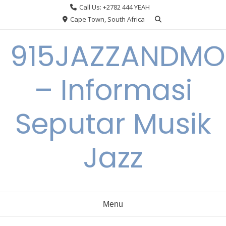
Skip
Call Us: +2782 444 YEAH
to
Cape Town, South Africa
content
915JAZZANDMO
– Informasi
Seputar Musik
Jazz
Menu