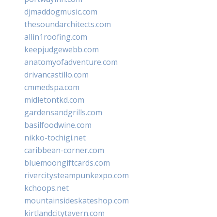
djmaddogmusic.com
thesoundarchitects.com
allin1roofing.com
keepjudgewebb.com
anatomyofadventure.com
drivancastillo.com
cmmedspa.com
midletontkd.com
gardensandgrills.com
basilfoodwine.com
nikko-tochigi.net
caribbean-corner.com
bluemoongiftcards.com
rivercitysteampunkexpo.com
kchoops.net
mountainsideskateshop.com
kirtlandcitytavern.com