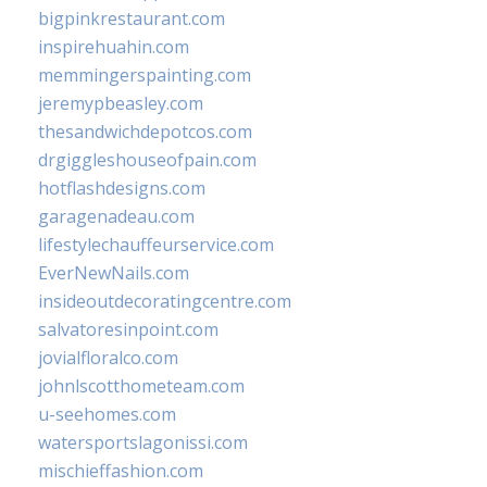
bigpinkrestaurant.com
inspirehuahin.com
memmingerspainting.com
jeremypbeasley.com
thesandwichdepotcos.com
drgiggleshouseofpain.com
hotflashdesigns.com
garagenadeau.com
lifestylechauffeurservice.com
EverNewNails.com
insideoutdecoratingcentre.com
salvatoresinpoint.com
jovialfloralco.com
johnlscotthometeam.com
u-seehomes.com
watersportslagonissi.com
mischieffashion.com