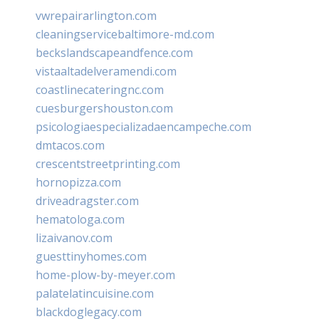
vwrepairarlington.com
cleaningservicebaltimore-md.com
beckslandscapeandfence.com
vistaaltadelveramendi.com
coastlinecateringnc.com
cuesburgershouston.com
psicologiaespecializadaencampeche.com
dmtacos.com
crescentstreetprinting.com
hornopizza.com
driveadragster.com
hematologa.com
lizaivanov.com
guesttinyhomes.com
home-plow-by-meyer.com
palatelatincuisine.com
blackdoglegacy.com