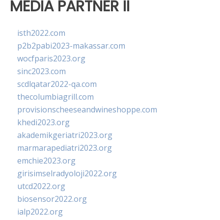
MEDIA PARTNER II
isth2022.com
p2b2pabi2023-makassar.com
wocfparis2023.org
sinc2023.com
scdlqatar2022-qa.com
thecolumbiagrill.com
provisionscheeseandwineshoppe.com
khedi2023.org
akademikgeriatri2023.org
marmarapediatri2023.org
emchie2023.org
girisimselradyoloji2022.org
utcd2022.org
biosensor2022.org
ialp2022.org