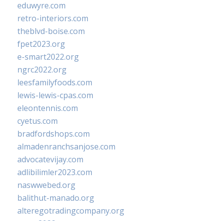
eduwyre.com
retro-interiors.com
theblvd-boise.com
fpet2023.org
e-smart2022.org
ngrc2022.org
leesfamilyfoods.com
lewis-lewis-cpas.com
eleontennis.com
cyetus.com
bradfordshops.com
almadenranchsanjose.com
advocatevijay.com
adlibilimler2023.com
naswwebed.org
balithut-manado.org
alteregotradingcompany.org