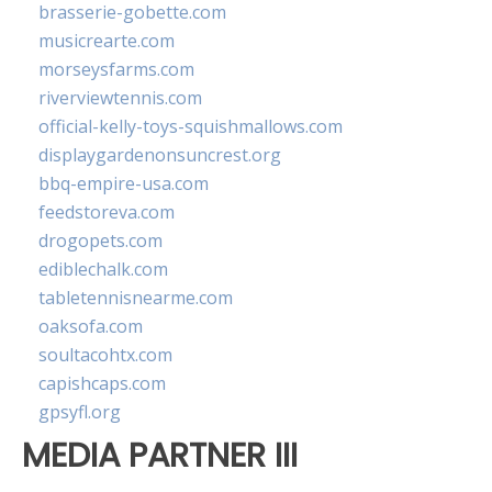
brasserie-gobette.com
musicrearte.com
morseysfarms.com
riverviewtennis.com
official-kelly-toys-squishmallows.com
displaygardenonsuncrest.org
bbq-empire-usa.com
feedstoreva.com
drogopets.com
ediblechalk.com
tabletennisnearme.com
oaksofa.com
soultacohtx.com
capishcaps.com
gpsyfl.org
MEDIA PARTNER III