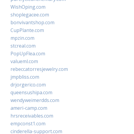
WishOping.com
shoplegacee.com
bonvivantshop.com
CupPlante.com
mpzin.com
stcreal.com
PopUpFlea.com
valueml.com
rebeccatorresjewelry.com
jmpbliss.com
drjorgerico.com
queensushipa.com
wendyweimerdds.com
ameri-camp.com
hrsreceivables.com
empconst1.com
cinderella-support.com