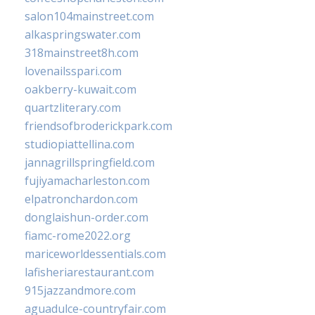
salon104mainstreet.com
alkaspringswater.com
318mainstreet8h.com
lovenailsspari.com
oakberry-kuwait.com
quartzliterary.com
friendsofbroderickpark.com
studiopiattellina.com
jannagrillspringfield.com
fujiyamacharleston.com
elpatronchardon.com
donglaishun-order.com
fiamc-rome2022.org
mariceworldessentials.com
lafisheriarestaurant.com
915jazzandmore.com
aguadulce-countryfair.com