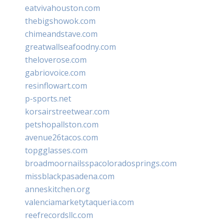
eatvivahouston.com
thebigshowok.com
chimeandstave.com
greatwallseafoodny.com
theloverose.com
gabriovoice.com
resinflowart.com
p-sports.net
korsairstreetwear.com
petshopallston.com
avenue26tacos.com
topgglasses.com
broadmoornailsspacoloradosprings.com
missblackpasadena.com
anneskitchen.org
valenciamarketytaqueria.com
reefrecordsllc.com