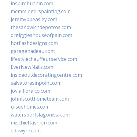
inspirehuahin.com
memmingerspainting.com
jeremypbeasley.com
thesandwichdepotcos.com
drgiggleshouseofpain.com
hotflashdesigns.com
garagenadeau.com
lifestylechauffeurservice.com
EverNewNails.com
insideoutdecoratingcentre.com
salvatoresinpoint.com
jovialfloralco.com
johnlscotthometeam.com
u-seehomes.com
watersportslagonissi.com
mischieffashion.com
eduwyre.com