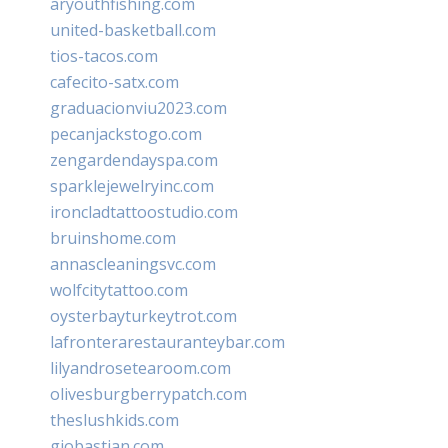
aryouthfishing.com
united-basketball.com
tios-tacos.com
cafecito-satx.com
graduacionviu2023.com
pecanjackstogo.com
zengardendayspa.com
sparklejewelryinc.com
ironcladtattoostudio.com
bruinshome.com
annascleaningsvc.com
wolfcitytattoo.com
oysterbayturkeytrot.com
lafronterarestauranteybar.com
lilyandrosetearoom.com
olivesburgberrypatch.com
theslushkids.com
giobastian.com