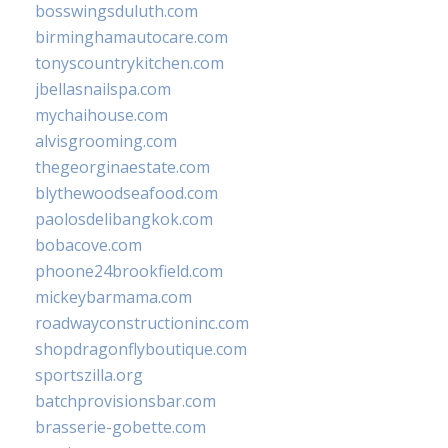
bosswingsduluth.com
birminghamautocare.com
tonyscountrykitchen.com
jbellasnailspa.com
mychaihouse.com
alvisgrooming.com
thegeorginaestate.com
blythewoodseafood.com
paolosdelibangkok.com
bobacove.com
phoone24brookfield.com
mickeybarmama.com
roadwayconstructioninc.com
shopdragonflyboutique.com
sportszilla.org
batchprovisionsbar.com
brasserie-gobette.com