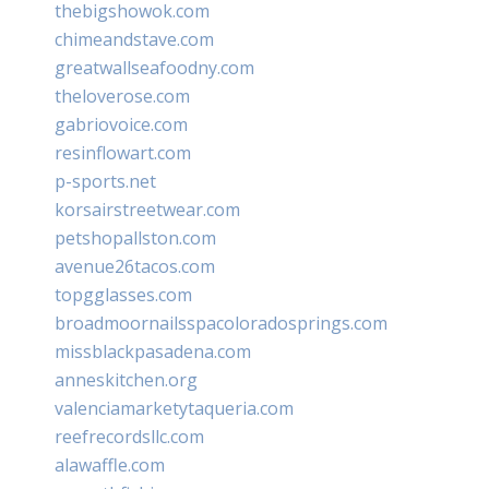
thebigshowok.com
chimeandstave.com
greatwallseafoodny.com
theloverose.com
gabriovoice.com
resinflowart.com
p-sports.net
korsairstreetwear.com
petshopallston.com
avenue26tacos.com
topgglasses.com
broadmoornailsspacoloradosprings.com
missblackpasadena.com
anneskitchen.org
valenciamarketytaqueria.com
reefrecordsllc.com
alawaffle.com