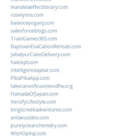
mandelaeffectlibrary.com
roselynns.com
balanceyoganj.com
salesforceblogs.com
TrainGames365.com
BaytownEvaCationRentals.com
JabalpurCakeDelivery.com
halobjd.com
intelligenceqatar.com
PikaPikaApp.com
takecareofbusinessdfw.org
HamadaOfJapan.com
VersifyLifestyle.com
kingscreekadventures.com
antaeuslabs.com
purelycleanchemdry.com
WishOping.com