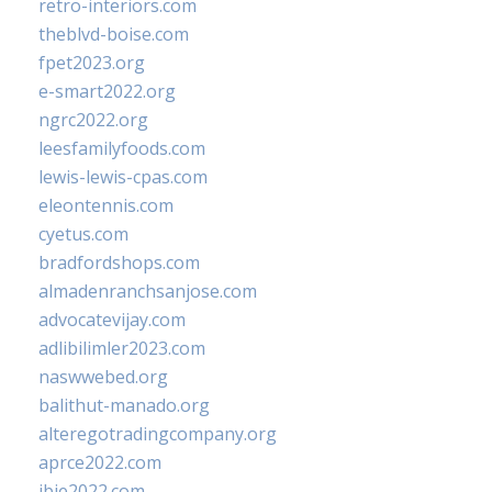
retro-interiors.com
theblvd-boise.com
fpet2023.org
e-smart2022.org
ngrc2022.org
leesfamilyfoods.com
lewis-lewis-cpas.com
eleontennis.com
cyetus.com
bradfordshops.com
almadenranchsanjose.com
advocatevijay.com
adlibilimler2023.com
naswwebed.org
balithut-manado.org
alteregotradingcompany.org
aprce2022.com
ibie2022.com