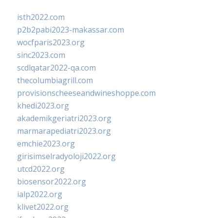
isth2022.com
p2b2pabi2023-makassar.com
wocfparis2023.org
sinc2023.com
scdlqatar2022-qa.com
thecolumbiagrill.com
provisionscheeseandwineshoppe.com
khedi2023.org
akademikgeriatri2023.org
marmarapediatri2023.org
emchie2023.org
girisimselradyoloji2022.org
utcd2022.org
biosensor2022.org
ialp2022.org
klivet2022.org