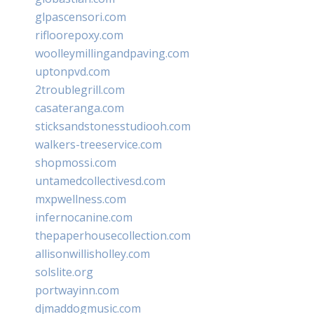
glpascensori.com
rifloorepoxy.com
woolleymillingandpaving.com
uptonpvd.com
2troublegrill.com
casateranga.com
sticksandstonesstudiooh.com
walkers-treeservice.com
shopmossi.com
untamedcollectivesd.com
mxpwellness.com
infernocanine.com
thepaperhousecollection.com
allisonwillisholley.com
solslite.org
portwayinn.com
djmaddogmusic.com