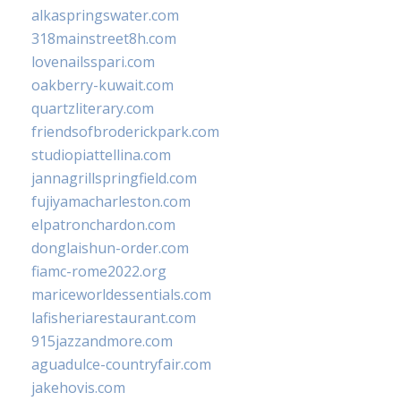
alkaspringswater.com
318mainstreet8h.com
lovenailsspari.com
oakberry-kuwait.com
quartzliterary.com
friendsofbroderickpark.com
studiopiattellina.com
jannagrillspringfield.com
fujiyamacharleston.com
elpatronchardon.com
donglaishun-order.com
fiamc-rome2022.org
mariceworldessentials.com
lafisheriarestaurant.com
915jazzandmore.com
aguadulce-countryfair.com
jakehovis.com