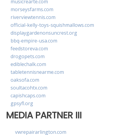
musicrearte.com
morseysfarms.com
riverviewtennis.com
official-kelly-toys-squishmallows.com
displaygardenonsuncrest.org
bbq-empire-usa.com
feedstoreva.com
drogopets.com
ediblechalk.com
tabletennisnearme.com
oaksofa.com
soultacohtx.com
capishcaps.com
gpsyfl.org
MEDIA PARTNER III
vwrepairarlington.com