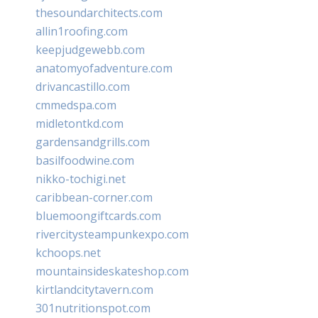
thesoundarchitects.com
allin1roofing.com
keepjudgewebb.com
anatomyofadventure.com
drivancastillo.com
cmmedspa.com
midletontkd.com
gardensandgrills.com
basilfoodwine.com
nikko-tochigi.net
caribbean-corner.com
bluemoongiftcards.com
rivercitysteampunkexpo.com
kchoops.net
mountainsideskateshop.com
kirtlandcitytavern.com
301nutritionspot.com