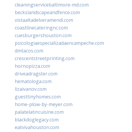
cleaningservicebaltimore-md.com
beckslandscapeandfence.com
vistaaltadelveramendi.com
coastlinecateringnc.com
cuesburgershouston.com
psicologiaespecializadaencampeche.com
dmtacos.com
crescentstreetprinting.com
hornopizza.com
driveadragster.com
hematologa.com
lizaivanov.com
guesttinyhomes.com
home-plow-by-meyer.com
palatelatincuisine.com
blackdoglegacy.com
eatvivahouston.com