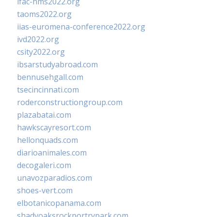
ifac-hms2022.org
taoms2022.org
iias-euromena-conference2022.org
ivd2022.org
csity2022.org
ibsarstudyabroad.com
bennusehgall.com
tsecincinnati.com
roderconstructiongroup.com
plazabatai.com
hawkscayresort.com
hellonquads.com
diarioanimales.com
decogaleri.com
unavozparadios.com
shoes-vert.com
elbotanicopanama.com
shadyoaksrockportrvpark.com