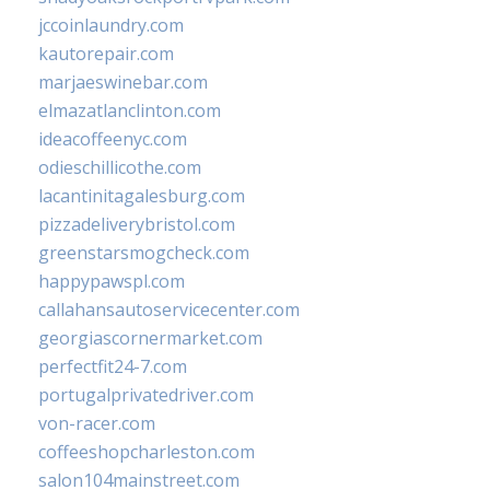
jccoinlaundry.com
kautorepair.com
marjaeswinebar.com
elmazatlanclinton.com
ideacoffeenyc.com
odieschillicothe.com
lacantinitagalesburg.com
pizzadeliverybristol.com
greenstarsmogcheck.com
happypawspl.com
callahansautoservicecenter.com
georgiascornermarket.com
perfectfit24-7.com
portugalprivatedriver.com
von-racer.com
coffeeshopcharleston.com
salon104mainstreet.com