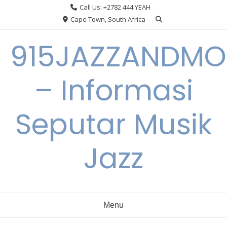
Skip
Call Us: +2782 444 YEAH
to
Cape Town, South Africa
content
915JAZZANDMO
– Informasi
Seputar Musik
Jazz
Menu