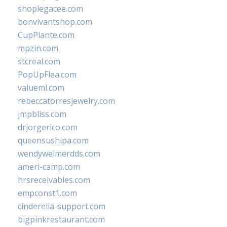
shoplegacee.com
bonvivantshop.com
CupPlante.com
mpzin.com
stcreal.com
PopUpFlea.com
valueml.com
rebeccatorresjewelry.com
jmpbliss.com
drjorgerico.com
queensushipa.com
wendyweimerdds.com
ameri-camp.com
hrsreceivables.com
empconst1.com
cinderella-support.com
bigpinkrestaurant.com