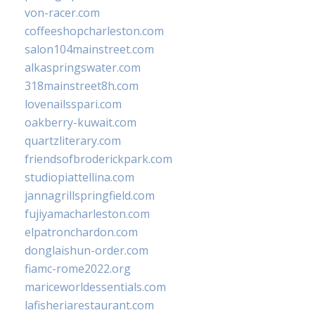
von-racer.com
coffeeshopcharleston.com
salon104mainstreet.com
alkaspringswater.com
318mainstreet8h.com
lovenailsspari.com
oakberry-kuwait.com
quartzliterary.com
friendsofbroderickpark.com
studiopiattellina.com
jannagrillspringfield.com
fujiyamacharleston.com
elpatronchardon.com
donglaishun-order.com
fiamc-rome2022.org
mariceworldessentials.com
lafisheriarestaurant.com