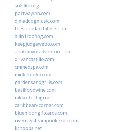
solslite.org
portwayinn.com
djmaddogmusic.com
thesoundarchitects.com
allin1roofing.com
keepjudgewebb.com
anatomyofadventure.com
drivancastillo.com
cmmedspa.com
midletontkd.com
gardensandgrills.com
basilfoodwine.com
nikko-tochigi.net
caribbean-corner.com
bluemoongiftcards.com
rivercitysteampunkexpo.com
kchoops.net