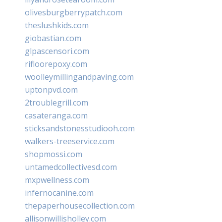
olivesburgberrypatch.com
theslushkids.com
giobastian.com
glpascensori.com
rifloorepoxy.com
woolleymillingandpaving.com
uptonpvd.com
2troublegrill.com
casateranga.com
sticksandstonesstudiooh.com
walkers-treeservice.com
shopmossi.com
untamedcollectivesd.com
mxpwellness.com
infernocanine.com
thepaperhousecollection.com
allisonwillisholley.com