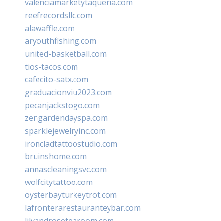
valenciamarketytaqueria.com
reefrecordsllc.com
alawaffle.com
aryouthfishing.com
united-basketball.com
tios-tacos.com
cafecito-satx.com
graduacionviu2023.com
pecanjackstogo.com
zengardendayspa.com
sparklejewelryinc.com
ironcladtattoostudio.com
bruinshome.com
annascleaningsvc.com
wolfcitytattoo.com
oysterbayturkeytrot.com
lafronterarestauranteybar.com
lilyandrosetearoom.com