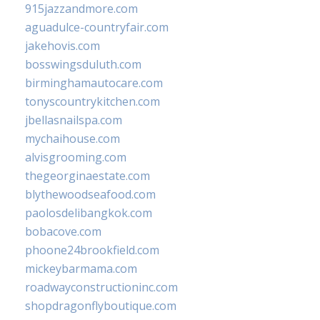
915jazzandmore.com
aguadulce-countryfair.com
jakehovis.com
bosswingsduluth.com
birminghamautocare.com
tonyscountrykitchen.com
jbellasnailspa.com
mychaihouse.com
alvisgrooming.com
thegeorginaestate.com
blythewoodseafood.com
paolosdelibangkok.com
bobacove.com
phoone24brookfield.com
mickeybarmama.com
roadwayconstructioninc.com
shopdragonflyboutique.com