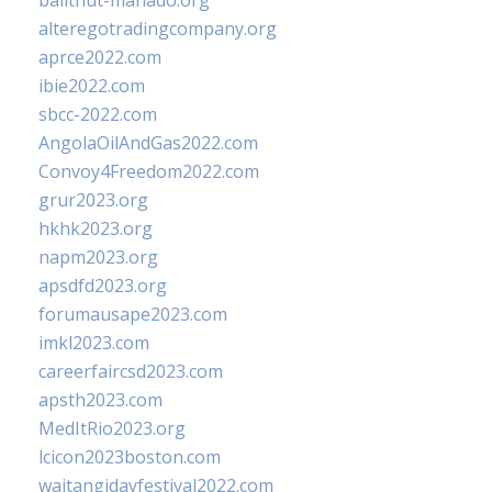
balithut-manado.org
alteregotradingcompany.org
aprce2022.com
ibie2022.com
sbcc-2022.com
AngolaOilAndGas2022.com
Convoy4Freedom2022.com
grur2023.org
hkhk2023.org
napm2023.org
apsdfd2023.org
forumausape2023.com
imkl2023.com
careerfaircsd2023.com
apsth2023.com
MedItRio2023.org
lcicon2023boston.com
waitangidayfestival2022.com