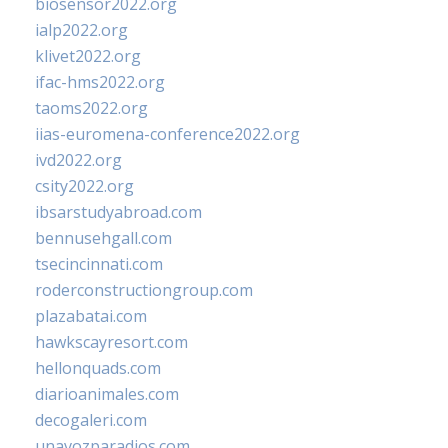
biosensor2022.org
ialp2022.org
klivet2022.org
ifac-hms2022.org
taoms2022.org
iias-euromena-conference2022.org
ivd2022.org
csity2022.org
ibsarstudyabroad.com
bennusehgall.com
tsecincinnati.com
roderconstructiongroup.com
plazabatai.com
hawkscayresort.com
hellonquads.com
diarioanimales.com
decogaleri.com
unavozparadios.com