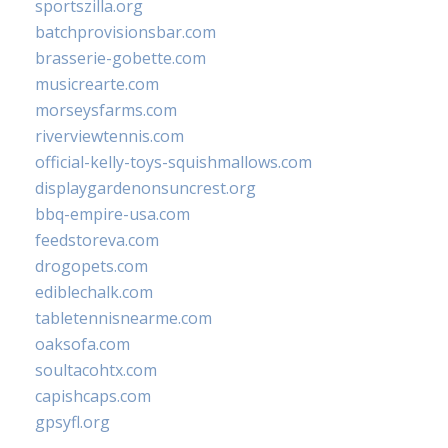
sportszilla.org
batchprovisionsbar.com
brasserie-gobette.com
musicrearte.com
morseysfarms.com
riverviewtennis.com
official-kelly-toys-squishmallows.com
displaygardenonsuncrest.org
bbq-empire-usa.com
feedstoreva.com
drogopets.com
ediblechalk.com
tabletennisnearme.com
oaksofa.com
soultacohtx.com
capishcaps.com
gpsyfl.org