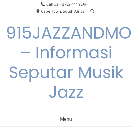
Skip
Call Us: +2782 444 YEAH
to
Cape Town, South Africa
content
915JAZZANDMO
– Informasi
Seputar Musik
Jazz
Menu