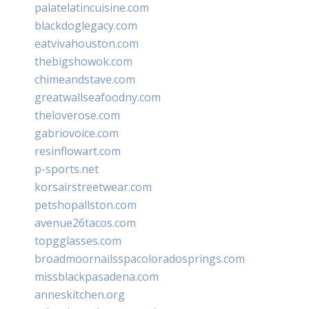
palatelatincuisine.com
blackdoglegacy.com
eatvivahouston.com
thebigshowok.com
chimeandstave.com
greatwallseafoodny.com
theloverose.com
gabriovoice.com
resinflowart.com
p-sports.net
korsairstreetwear.com
petshopallston.com
avenue26tacos.com
topgglasses.com
broadmoornailsspacoloradosprings.com
missblackpasadena.com
anneskitchen.org