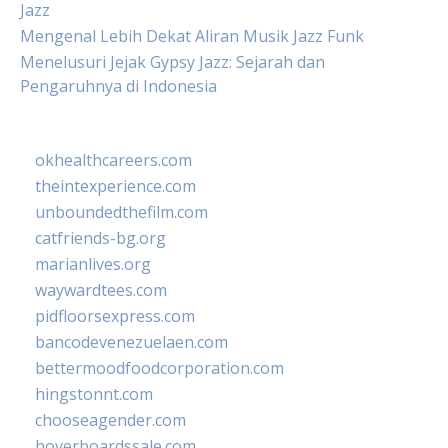
Jazz
Mengenal Lebih Dekat Aliran Musik Jazz Funk
Menelusuri Jejak Gypsy Jazz: Sejarah dan
Pengaruhnya di Indonesia
okhealthcareers.com
theintexperience.com
unboundedthefilm.com
catfriends-bg.org
marianlives.org
waywardtees.com
pidfloorsexpress.com
bancodevenezuelaen.com
bettermoodfoodcorporation.com
hingstonnt.com
chooseagender.com
hoverboardssale.com