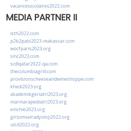
vacancesscolaires2022.com
MEDIA PARTNER II
isth2022.com
p2b2pabi2023-makassar.com
wocfparis2023.org
sinc2023.com
scdlqatar2022-qa.com
thecolumbiagrill.com
provisionscheeseandwineshoppe.com
khedi2023.org
akademikgeriatri2023.org
marmarapediatri2023.org
emchie2023.org
girisimselradyoloji2022.org
utcd2022.org