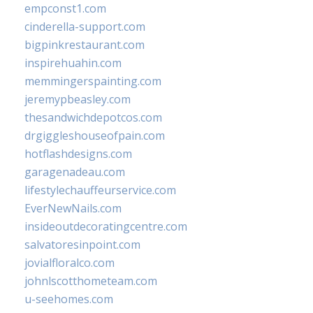
empconst1.com
cinderella-support.com
bigpinkrestaurant.com
inspirehuahin.com
memmingerspainting.com
jeremypbeasley.com
thesandwichdepotcos.com
drgiggleshouseofpain.com
hotflashdesigns.com
garagenadeau.com
lifestylechauffeurservice.com
EverNewNails.com
insideoutdecoratingcentre.com
salvatoresinpoint.com
jovialfloralco.com
johnlscotthometeam.com
u-seehomes.com