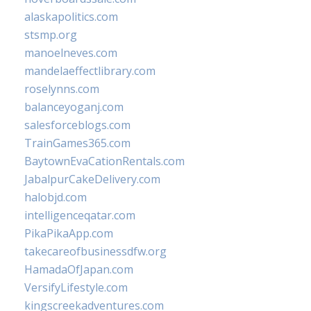
alaskapolitics.com
stsmp.org
manoelneves.com
mandelaeffectlibrary.com
roselynns.com
balanceyoganj.com
salesforceblogs.com
TrainGames365.com
BaytownEvaCationRentals.com
JabalpurCakeDelivery.com
halobjd.com
intelligenceqatar.com
PikaPikaApp.com
takecareofbusinessdfw.org
HamadaOfJapan.com
VersifyLifestyle.com
kingscreekadventures.com