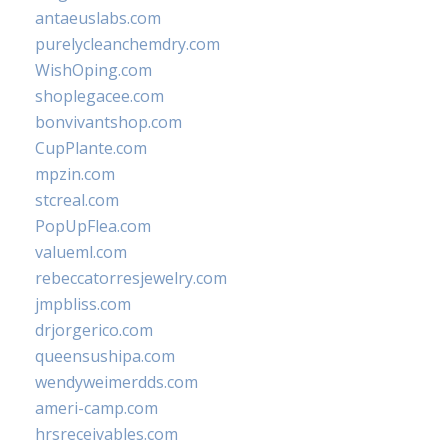
antaeuslabs.com
purelycleanchemdry.com
WishOping.com
shoplegacee.com
bonvivantshop.com
CupPlante.com
mpzin.com
stcreal.com
PopUpFlea.com
valueml.com
rebeccatorresjewelry.com
jmpbliss.com
drjorgerico.com
queensushipa.com
wendyweimerdds.com
ameri-camp.com
hrsreceivables.com