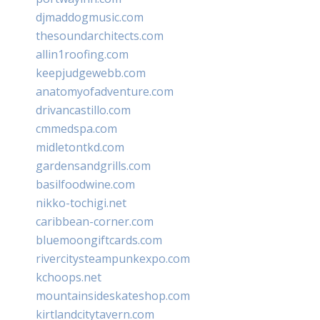
djmaddogmusic.com
thesoundarchitects.com
allin1roofing.com
keepjudgewebb.com
anatomyofadventure.com
drivancastillo.com
cmmedspa.com
midletontkd.com
gardensandgrills.com
basilfoodwine.com
nikko-tochigi.net
caribbean-corner.com
bluemoongiftcards.com
rivercitysteampunkexpo.com
kchoops.net
mountainsideskateshop.com
kirtlandcitytavern.com