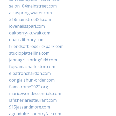
salon104mainstreet.com
alkaspringswater.com
318mainstreet8h.com
lovenailsspari.com
oakberry-kuwait.com
quartzliterary.com
friendsofbroderickpark.com
studiopiattellina.com
jannagrillspringfield.com
fujiyamacharleston.com
elpatronchardon.com
donglaishun-order.com
fiamc-rome2022.org
mariceworldessentials.com
lafisheriarestaurant.com
915jazzandmore.com
aguadulce-countryfair.com