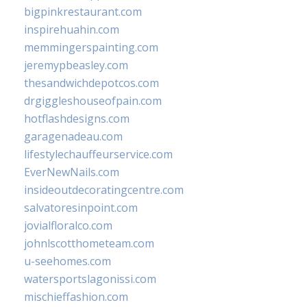
bigpinkrestaurant.com
inspirehuahin.com
memmingerspainting.com
jeremypbeasley.com
thesandwichdepotcos.com
drgiggleshouseofpain.com
hotflashdesigns.com
garagenadeau.com
lifestylechauffeurservice.com
EverNewNails.com
insideoutdecoratingcentre.com
salvatoresinpoint.com
jovialfloralco.com
johnlscotthometeam.com
u-seehomes.com
watersportslagonissi.com
mischieffashion.com