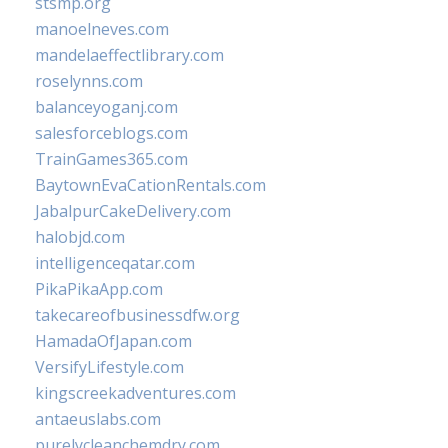
stsmp.org
manoelneves.com
mandelaeffectlibrary.com
roselynns.com
balanceyoganj.com
salesforceblogs.com
TrainGames365.com
BaytownEvaCationRentals.com
JabalpurCakeDelivery.com
halobjd.com
intelligenceqatar.com
PikaPikaApp.com
takecareofbusinessdfw.org
HamadaOfJapan.com
VersifyLifestyle.com
kingscreekadventures.com
antaeuslabs.com
purelycleanchemdry.com