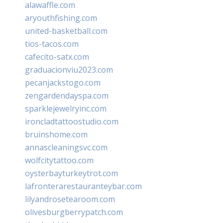
alawaffle.com
aryouthfishing.com
united-basketball.com
tios-tacos.com
cafecito-satx.com
graduacionviu2023.com
pecanjackstogo.com
zengardendayspa.com
sparklejewelryinc.com
ironcladtattoostudio.com
bruinshome.com
annascleaningsvc.com
wolfcitytattoo.com
oysterbayturkeytrot.com
lafronterarestauranteybar.com
lilyandrosetearoom.com
olivesburgberrypatch.com