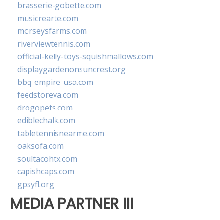
brasserie-gobette.com
musicrearte.com
morseysfarms.com
riverviewtennis.com
official-kelly-toys-squishmallows.com
displaygardenonsuncrest.org
bbq-empire-usa.com
feedstoreva.com
drogopets.com
ediblechalk.com
tabletennisnearme.com
oaksofa.com
soultacohtx.com
capishcaps.com
gpsyfl.org
MEDIA PARTNER III