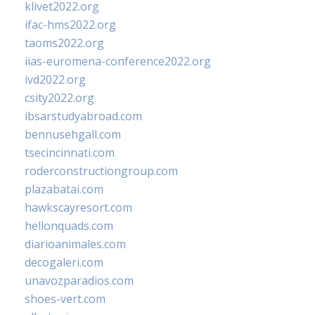
klivet2022.org
ifac-hms2022.org
taoms2022.org
iias-euromena-conference2022.org
ivd2022.org
csity2022.org
ibsarstudyabroad.com
bennusehgall.com
tsecincinnati.com
roderconstructiongroup.com
plazabatai.com
hawkscayresort.com
hellonquads.com
diarioanimales.com
decogaleri.com
unavozparadios.com
shoes-vert.com