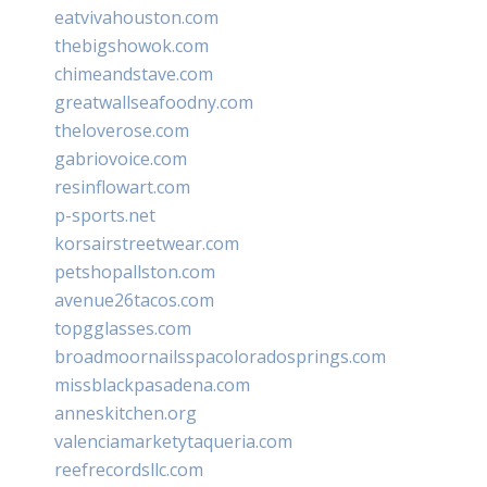
eatvivahouston.com
thebigshowok.com
chimeandstave.com
greatwallseafoodny.com
theloverose.com
gabriovoice.com
resinflowart.com
p-sports.net
korsairstreetwear.com
petshopallston.com
avenue26tacos.com
topgglasses.com
broadmoornailsspacoloradosprings.com
missblackpasadena.com
anneskitchen.org
valenciamarketytaqueria.com
reefrecordsllc.com