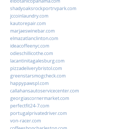
elbotanicopanama.com
shadyoaksrockportrvpark.com
jccoinlaundry.com
kautorepair.com
marjaeswinebar.com
elmazatlanclinton.com
ideacoffeenyc.com
odieschillicothe.com
lacantinitagalesburg.com
pizzadeliverybristol.com
greenstarsmogcheck.com
happypawspl.com
callahansautoservicecenter.com
georgiascornermarket.com
perfectfit24-7.com
portugalprivatedriver.com
von-racer.com
coffeeshopcharleston.com