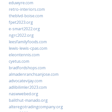
eduwyre.com
retro-interiors.com
theblvd-boise.com
fpet2023.org
e-smart2022.org
ngrc2022.org
leesfamilyfoods.com
lewis-lewis-cpas.com
eleontennis.com
cyetus.com
bradfordshops.com
almadenranchsanjose.com
advocatevijay.com
adlibilimler2023.com
naswwebed.org
balithut-manado.org
alteregotradingcompany.org