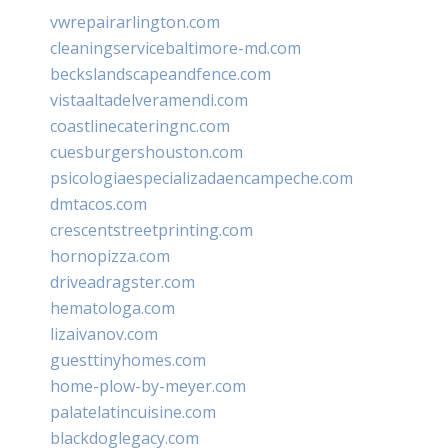
vwrepairarlington.com
cleaningservicebaltimore-md.com
beckslandscapeandfence.com
vistaaltadelveramendi.com
coastlinecateringnc.com
cuesburgershouston.com
psicologiaespecializadaencampeche.com
dmtacos.com
crescentstreetprinting.com
hornopizza.com
driveadragster.com
hematologa.com
lizaivanov.com
guesttinyhomes.com
home-plow-by-meyer.com
palatelatincuisine.com
blackdoglegacy.com