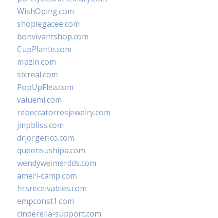
WishOping.com
shoplegacee.com
bonvivantshop.com
CupPlante.com
mpzin.com
stcreal.com
PopUpFlea.com
valueml.com
rebeccatorresjewelry.com
jmpbliss.com
drjorgerico.com
queensushipa.com
wendyweimerdds.com
ameri-camp.com
hrsreceivables.com
empconst1.com
cinderella-support.com