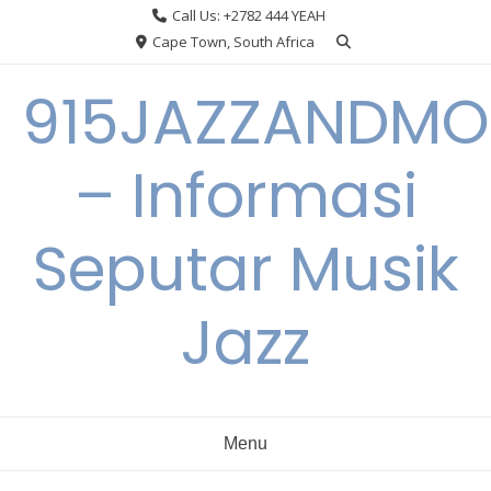
Skip
Call Us: +2782 444 YEAH
to
Cape Town, South Africa
content
915JAZZANDMO
– Informasi
Seputar Musik
Jazz
Menu