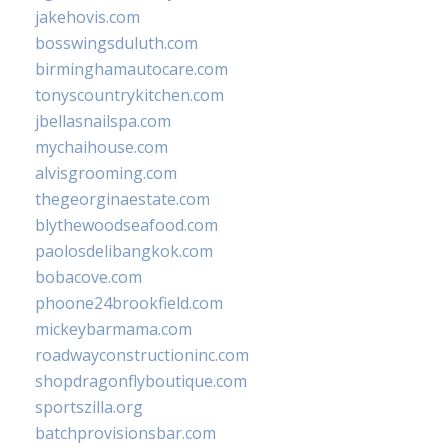
jakehovis.com
bosswingsduluth.com
birminghamautocare.com
tonyscountrykitchen.com
jbellasnailspa.com
mychaihouse.com
alvisgrooming.com
thegeorginaestate.com
blythewoodseafood.com
paolosdelibangkok.com
bobacove.com
phoone24brookfield.com
mickeybarmama.com
roadwayconstructioninc.com
shopdragonflyboutique.com
sportszilla.org
batchprovisionsbar.com