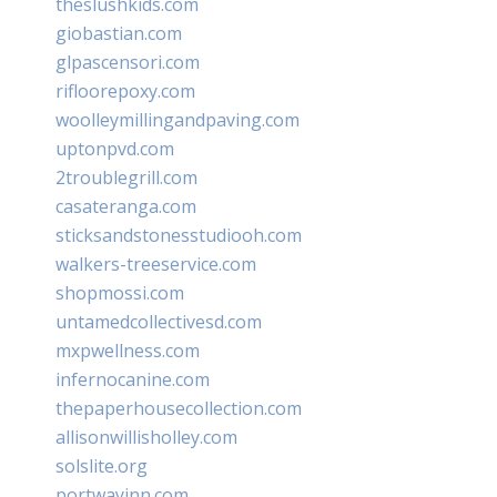
theslushkids.com
giobastian.com
glpascensori.com
rifloorepoxy.com
woolleymillingandpaving.com
uptonpvd.com
2troublegrill.com
casateranga.com
sticksandstonesstudiooh.com
walkers-treeservice.com
shopmossi.com
untamedcollectivesd.com
mxpwellness.com
infernocanine.com
thepaperhousecollection.com
allisonwillisholley.com
solslite.org
portwayinn.com