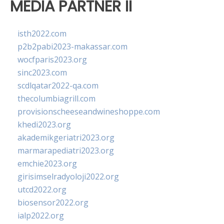
MEDIA PARTNER II
isth2022.com
p2b2pabi2023-makassar.com
wocfparis2023.org
sinc2023.com
scdlqatar2022-qa.com
thecolumbiagrill.com
provisionscheeseandwineshoppe.com
khedi2023.org
akademikgeriatri2023.org
marmarapediatri2023.org
emchie2023.org
girisimselradyoloji2022.org
utcd2022.org
biosensor2022.org
ialp2022.org