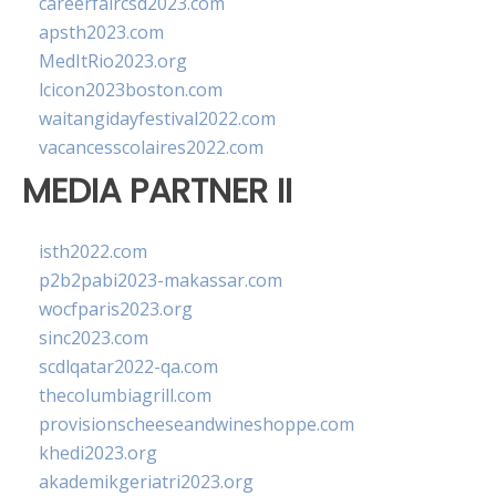
careerfaircsd2023.com
apsth2023.com
MedItRio2023.org
lcicon2023boston.com
waitangidayfestival2022.com
vacancesscolaires2022.com
MEDIA PARTNER II
isth2022.com
p2b2pabi2023-makassar.com
wocfparis2023.org
sinc2023.com
scdlqatar2022-qa.com
thecolumbiagrill.com
provisionscheeseandwineshoppe.com
khedi2023.org
akademikgeriatri2023.org