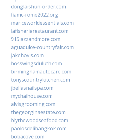
donglaishun-order.com
fiamc-rome2022.org
mariceworldessentials.com
lafisheriarestaurant.com
915jazzandmore.com
aguadulce-countryfair.com
jakehovis.com
bosswingsduluth.com
birminghamautocare.com
tonyscountrykitchen.com
jbellasnailspa.com
mychaihouse.com
alvisgrooming.com
thegeorginaestate.com
blythewoodseafood.com
paolosdelibangkok.com
bobacove.com