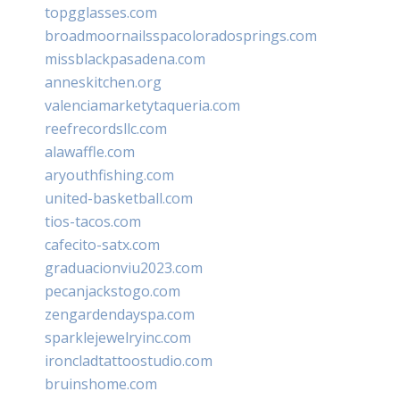
topgglasses.com
broadmoornailsspacoloradosprings.com
missblackpasadena.com
anneskitchen.org
valenciamarketytaqueria.com
reefrecordsllc.com
alawaffle.com
aryouthfishing.com
united-basketball.com
tios-tacos.com
cafecito-satx.com
graduacionviu2023.com
pecanjackstogo.com
zengardendayspa.com
sparklejewelryinc.com
ironcladtattoostudio.com
bruinshome.com