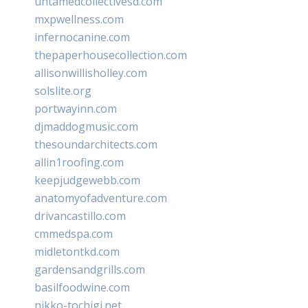
untamedcollectivesd.com
mxpwellness.com
infernocanine.com
thepaperhousecollection.com
allisonwillisholley.com
solslite.org
portwayinn.com
djmaddogmusic.com
thesoundarchitects.com
allin1roofing.com
keepjudgewebb.com
anatomyofadventure.com
drivancastillo.com
cmmedspa.com
midletontkd.com
gardensandgrills.com
basilfoodwine.com
nikko-tochigi.net