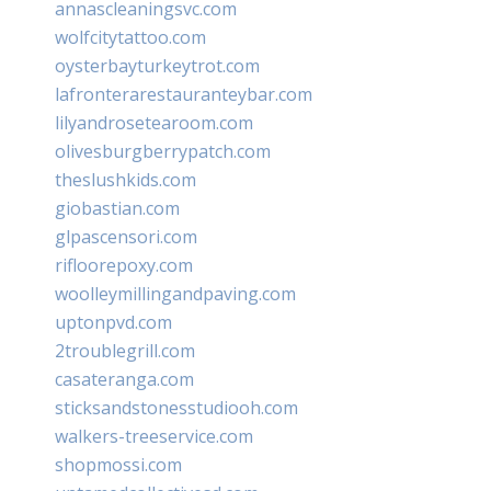
annascleaningsvc.com
wolfcitytattoo.com
oysterbayturkeytrot.com
lafronterarestauranteybar.com
lilyandrosetearoom.com
olivesburgberrypatch.com
theslushkids.com
giobastian.com
glpascensori.com
rifloorepoxy.com
woolleymillingandpaving.com
uptonpvd.com
2troublegrill.com
casateranga.com
sticksandstonesstudiooh.com
walkers-treeservice.com
shopmossi.com