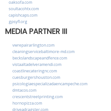
oaksofa.com
soultacohtx.com
capishcaps.com
gpsyfl.org
MEDIA PARTNER III
vwrepairarlington.com
cleaningservicebaltimore-md.com
beckslandscapeandfence.com
vistaaltadelveramendi.com
coastlinecateringnc.com
cuesburgershouston.com
psicologiaespecializadaencampeche.com
dmtacos.com
crescentstreetprinting.com
hornopizza.com
driveadragster.com