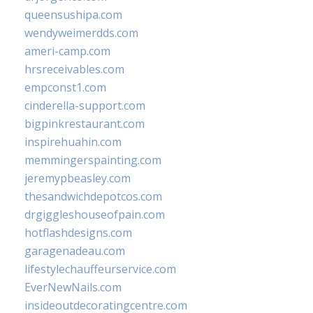
queensushipa.com
wendyweimerdds.com
ameri-camp.com
hrsreceivables.com
empconst1.com
cinderella-support.com
bigpinkrestaurant.com
inspirehuahin.com
memmingerspainting.com
jeremypbeasley.com
thesandwichdepotcos.com
drgiggleshouseofpain.com
hotflashdesigns.com
garagenadeau.com
lifestylechauffeurservice.com
EverNewNails.com
insideoutdecoratingcentre.com