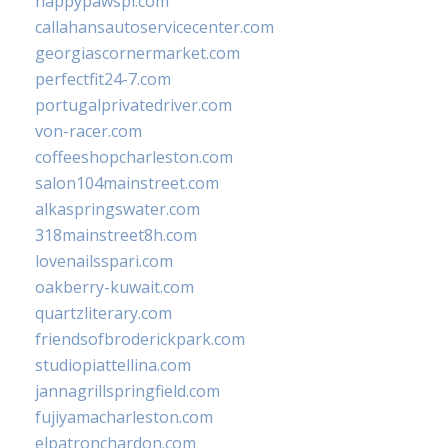
happypawspl.com
callahansautoservicecenter.com
georgiascornermarket.com
perfectfit24-7.com
portugalprivatedriver.com
von-racer.com
coffeeshopcharleston.com
salon104mainstreet.com
alkaspringswater.com
318mainstreet8h.com
lovenailsspari.com
oakberry-kuwait.com
quartzliterary.com
friendsofbroderickpark.com
studiopiattellina.com
jannagrillspringfield.com
fujiyamacharleston.com
elpatronchardon.com