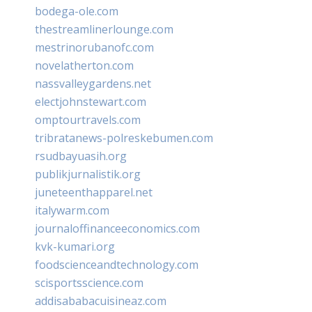
bodega-ole.com
thestreamlinerlounge.com
mestrinorubanofc.com
novelatherton.com
nassvalleygardens.net
electjohnstewart.com
omptourtravels.com
tribratanews-polreskebumen.com
rsudbayuasih.org
publikjurnalistik.org
juneteenthapparel.net
italywarm.com
journaloffinanceeconomics.com
kvk-kumari.org
foodscienceandtechnology.com
scisportsscience.com
addisababacuisineaz.com