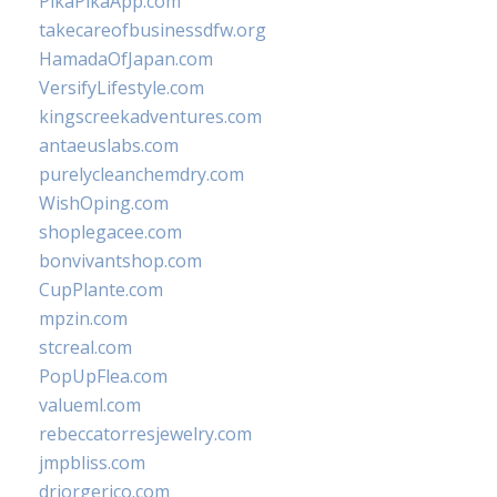
PikaPikaApp.com
takecareofbusinessdfw.org
HamadaOfJapan.com
VersifyLifestyle.com
kingscreekadventures.com
antaeuslabs.com
purelycleanchemdry.com
WishOping.com
shoplegacee.com
bonvivantshop.com
CupPlante.com
mpzin.com
stcreal.com
PopUpFlea.com
valueml.com
rebeccatorresjewelry.com
jmpbliss.com
drjorgerico.com