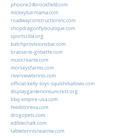
phoone24brookfield.com
mickeybarmama.com
roadwayconstructioninc.com
shopdragonflyboutique.com
sportszilla.org
batchprovisionsbar.com
brasserie-gobette.com
musicrearte.com
morseysfarms.com
riverviewtennis.com
official-kelly-toys-squishmallows.com
displaygardenonsuncrest.org
bbq-empire-usa.com
feedstoreva.com
drogopets.com
ediblechalk.com
tabletennisnearme.com