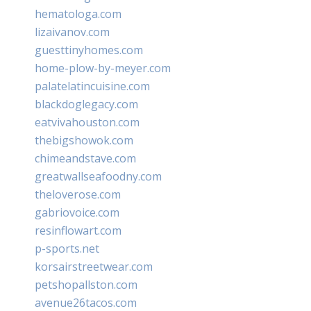
hematologa.com
lizaivanov.com
guesttinyhomes.com
home-plow-by-meyer.com
palatelatincuisine.com
blackdoglegacy.com
eatvivahouston.com
thebigshowok.com
chimeandstave.com
greatwallseafoodny.com
theloverose.com
gabriovoice.com
resinflowart.com
p-sports.net
korsairstreetwear.com
petshopallston.com
avenue26tacos.com