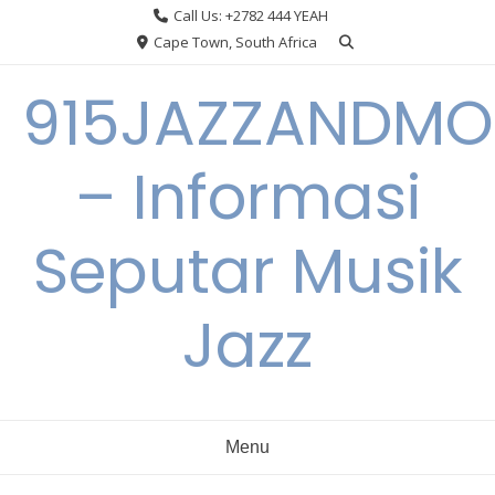
Skip
Call Us: +2782 444 YEAH
to
Cape Town, South Africa
content
915JAZZANDMO
– Informasi
Seputar Musik
Jazz
Menu