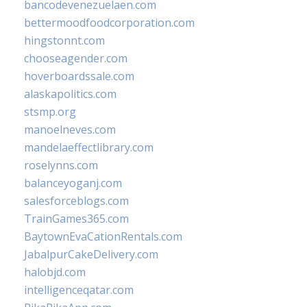
bancodevenezuelaen.com
bettermoodfoodcorporation.com
hingstonnt.com
chooseagender.com
hoverboardssale.com
alaskapolitics.com
stsmp.org
manoelneves.com
mandelaeffectlibrary.com
roselynns.com
balanceyoganj.com
salesforceblogs.com
TrainGames365.com
BaytownEvaCationRentals.com
JabalpurCakeDelivery.com
halobjd.com
intelligenceqatar.com