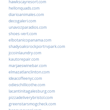
hawkscayresort.com
hellonquads.com
diarioanimales.com
decogaleri.com
unavozparadios.com
shoes-vert.com
elbotanicopanama.com
shadyoaksrockportrvpark.com
jccoinlaundry.com
kautorepair.com
marjaeswinebar.com
elmazatlanclinton.com
ideacoffeenyc.com
odieschillicothe.com
lacantinitagalesburg.com
pizzadeliverybristol.com
greenstarsmogcheck.com