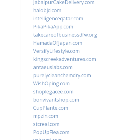
JabalpurCakeDelivery.com
halobjd.com
intelligenceqatar.com
PikaPikaApp.com
takecareofbusinessdfw.org
HamadaOfJapan.com
VersifyLifestyle.com
kingscreekadventures.com
antaeuslabs.com
purelycleanchemdry.com
WishOping.com
shoplegacee.com
bonvivantshop.com
CupPlante.com
mpzin.com
stcreal.com
PopUpFlea.com