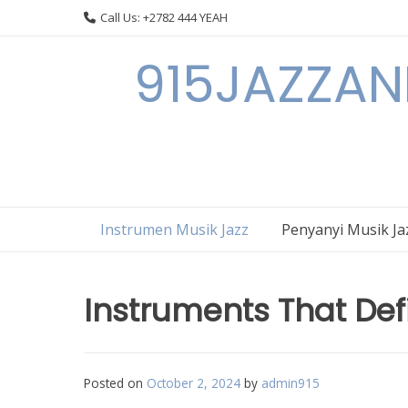
Skip
Call Us: +2782 444 YEAH
to
content
915JAZZAN
Instrumen Musik Jazz
Penyanyi Musik Ja
Instruments That Def
Posted on
October 2, 2024
by
admin915