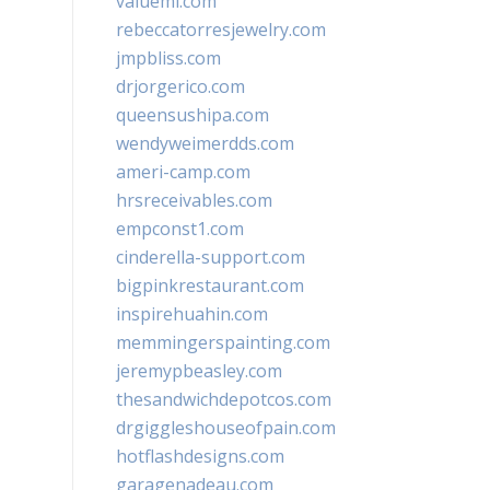
valueml.com
rebeccatorresjewelry.com
jmpbliss.com
drjorgerico.com
queensushipa.com
wendyweimerdds.com
ameri-camp.com
hrsreceivables.com
empconst1.com
cinderella-support.com
bigpinkrestaurant.com
inspirehuahin.com
memmingerspainting.com
jeremypbeasley.com
thesandwichdepotcos.com
drgiggleshouseofpain.com
hotflashdesigns.com
garagenadeau.com