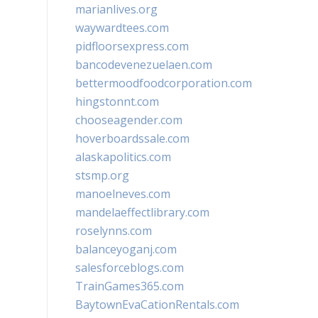
marianlives.org
waywardtees.com
pidfloorsexpress.com
bancodevenezuelaen.com
bettermoodfoodcorporation.com
hingstonnt.com
chooseagender.com
hoverboardssale.com
alaskapolitics.com
stsmp.org
manoelneves.com
mandelaeffectlibrary.com
roselynns.com
balanceyoganj.com
salesforceblogs.com
TrainGames365.com
BaytownEvaCationRentals.com