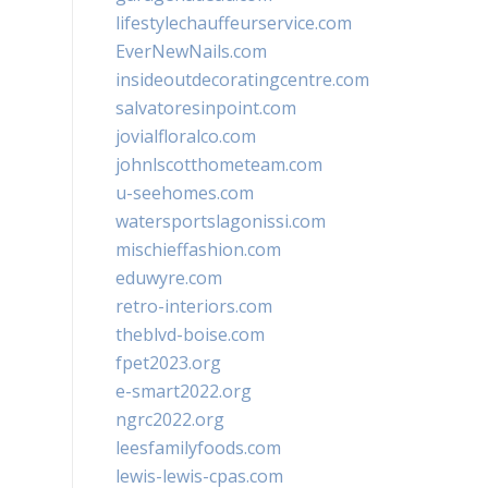
lifestylechauffeurservice.com
EverNewNails.com
insideoutdecoratingcentre.com
salvatoresinpoint.com
jovialfloralco.com
johnlscotthometeam.com
u-seehomes.com
watersportslagonissi.com
mischieffashion.com
eduwyre.com
retro-interiors.com
theblvd-boise.com
fpet2023.org
e-smart2022.org
ngrc2022.org
leesfamilyfoods.com
lewis-lewis-cpas.com