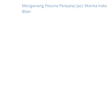
Post
Mengenang Pesona Penyanyi Jazz Wanita Indon
80an
navigation