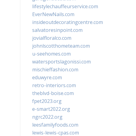
lifestylechauffeurservice.com
EverNewNails.com
insideoutdecoratingcentre.com
salvatoresinpoint.com
jovialfloralco.com
johnlscotthometeam.com
u-seehomes.com
watersportslagonissi.com
mischieffashion.com
eduwyre.com
retro-interiors.com
theblvd-boise.com
fpet2023.org
e-smart2022.org
ngrc2022.org
leesfamilyfoods.com
lewis-lewis-cpas.com