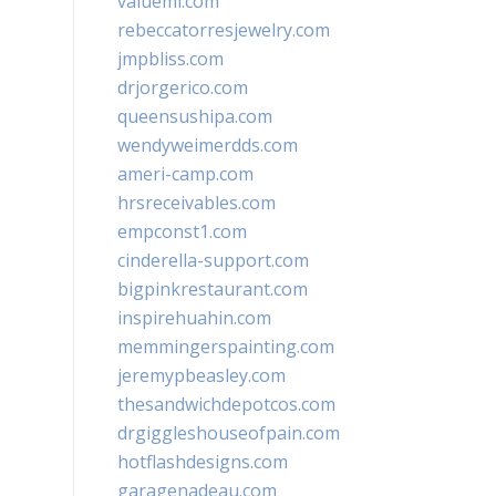
valueml.com
rebeccatorresjewelry.com
jmpbliss.com
drjorgerico.com
queensushipa.com
wendyweimerdds.com
ameri-camp.com
hrsreceivables.com
empconst1.com
cinderella-support.com
bigpinkrestaurant.com
inspirehuahin.com
memmingerspainting.com
jeremypbeasley.com
thesandwichdepotcos.com
drgiggleshouseofpain.com
hotflashdesigns.com
garagenadeau.com