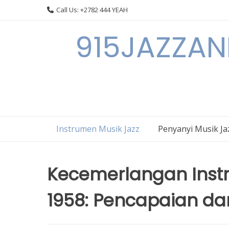
Skip
Call Us: +2782 444 YEAH
to
content
915JAZZAN
Instrumen Musik Jazz
Penyanyi Musik Ja
Kecemerlangan Inst
1958: Pencapaian dan