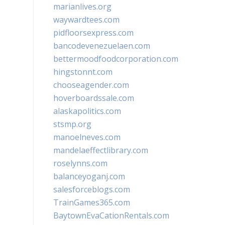
marianlives.org
waywardtees.com
pidfloorsexpress.com
bancodevenezuelaen.com
bettermoodfoodcorporation.com
hingstonnt.com
chooseagender.com
hoverboardssale.com
alaskapolitics.com
stsmp.org
manoelneves.com
mandelaeffectlibrary.com
roselynns.com
balanceyoganj.com
salesforceblogs.com
TrainGames365.com
BaytownEvaCationRentals.com