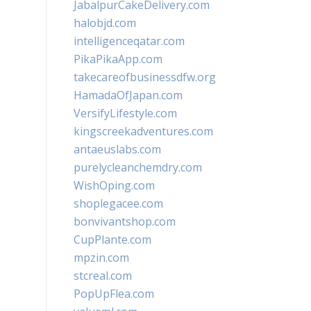
JabalpurCakeDelivery.com
halobjd.com
intelligenceqatar.com
PikaPikaApp.com
takecareofbusinessdfw.org
HamadaOfJapan.com
VersifyLifestyle.com
kingscreekadventures.com
antaeuslabs.com
purelycleanchemdry.com
WishOping.com
shoplegacee.com
bonvivantshop.com
CupPlante.com
mpzin.com
stcreal.com
PopUpFlea.com