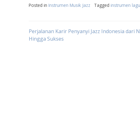
Posted in
Instrumen Musik Jazz
Tagged
instrumen lagu
Post
Perjalanan Karir Penyanyi Jazz Indonesia dari N
Hingga Sukses
navigation