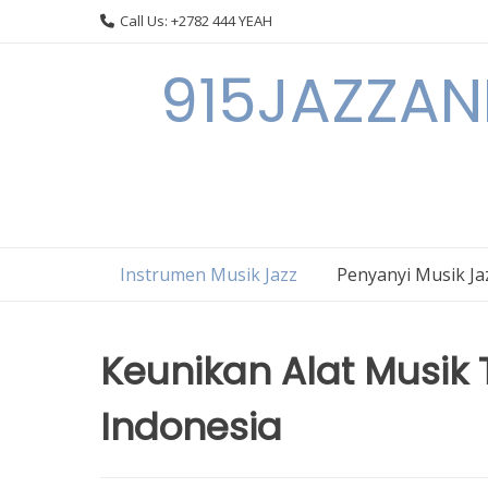
Skip
Call Us: +2782 444 YEAH
to
content
915JAZZAN
Instrumen Musik Jazz
Penyanyi Musik Ja
Keunikan Alat Musik 
Indonesia