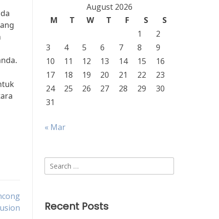
August 2026
uda
M
T
W
T
F
S
S
rang
1
2
n
3
4
5
6
7
8
9
anda.
10
11
12
13
14
15
16
17
18
19
20
21
22
23
ntuk
24
25
26
27
28
29
30
tara
31
« Mar
Search
for:
oncong
Recent Posts
usion