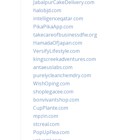
JabalpurCakeDelivery.com
halobjd.com
intelligenceqatar.com
PikaPikaApp.com
takecareofbusinessdfw.org
HamadaOfJapan.com
VersifyLifestyle.com
kingscreekadventures.com
antaeuslabs.com
purelycleanchemdry.com
WishOping.com
shoplegacee.com
bonvivantshop.com
CupPlante.com
mpzin.com
stcreal.com
PopUpFlea.com