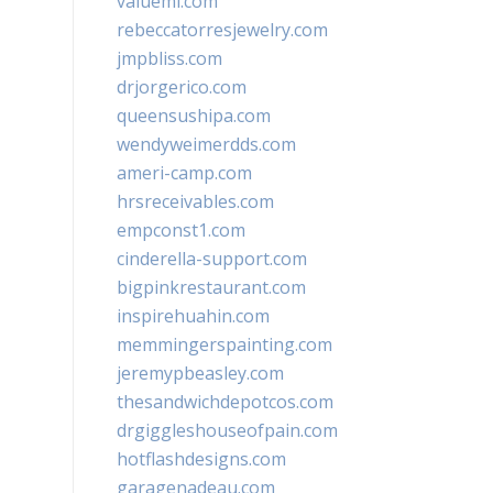
valueml.com
rebeccatorresjewelry.com
jmpbliss.com
drjorgerico.com
queensushipa.com
wendyweimerdds.com
ameri-camp.com
hrsreceivables.com
empconst1.com
cinderella-support.com
bigpinkrestaurant.com
inspirehuahin.com
memmingerspainting.com
jeremypbeasley.com
thesandwichdepotcos.com
drgiggleshouseofpain.com
hotflashdesigns.com
garagenadeau.com