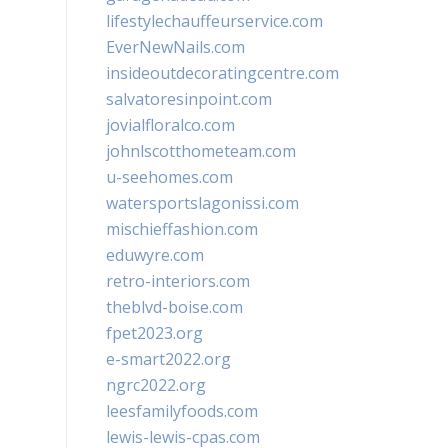
lifestylechauffeurservice.com
EverNewNails.com
insideoutdecoratingcentre.com
salvatoresinpoint.com
jovialfloralco.com
johnlscotthometeam.com
u-seehomes.com
watersportslagonissi.com
mischieffashion.com
eduwyre.com
retro-interiors.com
theblvd-boise.com
fpet2023.org
e-smart2022.org
ngrc2022.org
leesfamilyfoods.com
lewis-lewis-cpas.com