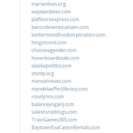
marianlives.org
waywardtees.com
pidfloorsexpress.com
bancodevenezuelaen.com
bettermoodfoodcorporation.com
hingstonnt.com
chooseagender.com
hoverboardssale.com
alaskapolitics.com
stsmp.org
manoelneves.com
mandelaeffectlibrary.com
roselynns.com
balanceyoganj.com
salesforceblogs.com
TrainGames365.com
BaytownEvaCationRentals.com