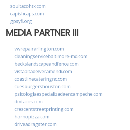
soultacohtx.com
capishcaps.com
gpsyfl.org
MEDIA PARTNER III
vwrepairarlington.com
cleaningservicebaltimore-md.com
beckslandscapeandfence.com
vistaaltadelveramendi.com
coastlinecateringnc.com
cuesburgershouston.com
psicologiaespecializadaencampeche.com
dmtacos.com
crescentstreetprinting.com
hornopizza.com
driveadragster.com