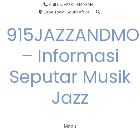
Skip
Call Us: +2782 444 YEAH
to
Cape Town, South Africa
content
915JAZZANDMO
– Informasi
Seputar Musik
Jazz
Menu