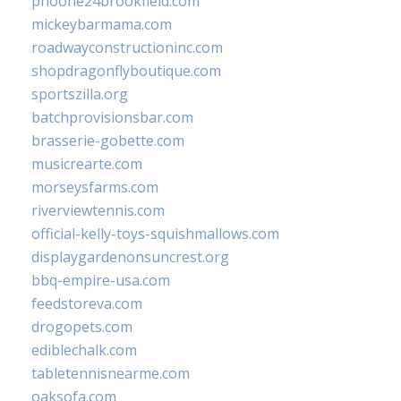
phoone24brookfield.com
mickeybarmama.com
roadwayconstructioninc.com
shopdragonflyboutique.com
sportszilla.org
batchprovisionsbar.com
brasserie-gobette.com
musicrearte.com
morseysfarms.com
riverviewtennis.com
official-kelly-toys-squishmallows.com
displaygardenonsuncrest.org
bbq-empire-usa.com
feedstoreva.com
drogopets.com
ediblechalk.com
tabletennisnearme.com
oaksofa.com