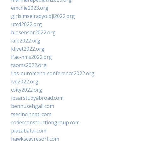
emchie2023.org
girisimselradyoloji2022.org
utcd2022.org
biosensor2022.org
ialp2022.org
klivet2022.org
ifac-hms2022.org
taoms2022.org
iias-euromena-conference2022.org
ivd2022.org
csity2022.org
ibsarstudyabroad.com
bennusehgall.com
tsecincinnati.com
roderconstructiongroup.com
plazabatai.com
hawkscayresort.com