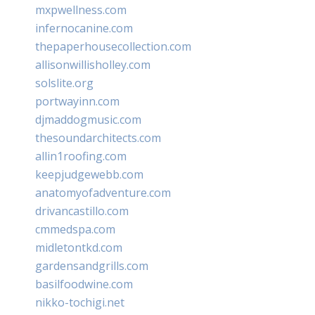
mxpwellness.com
infernocanine.com
thepaperhousecollection.com
allisonwillisholley.com
solslite.org
portwayinn.com
djmaddogmusic.com
thesoundarchitects.com
allin1roofing.com
keepjudgewebb.com
anatomyofadventure.com
drivancastillo.com
cmmedspa.com
midletontkd.com
gardensandgrills.com
basilfoodwine.com
nikko-tochigi.net