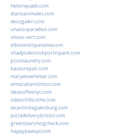
hellonquads.com
diarioanimales.com
decogaleri.com
unavozparadios.com
shoes-vert.com
elbotanicopanama.com
shadyoaksrockportrvpark.com
jccoinlaundry.com
kautorepair.com
marjaeswinebar.com
elmazatlanclinton.com
ideacoffeenyc.com
odieschillicothe.com
lacantinitagalesburg.com
pizzadeliverybristol.com
greenstarsmogcheck.com
happypawspl.com