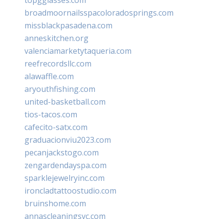
broadmoornailsspacoloradosprings.com
missblackpasadena.com
anneskitchen.org
valenciamarketytaqueria.com
reefrecordsllc.com
alawaffle.com
aryouthfishing.com
united-basketball.com
tios-tacos.com
cafecito-satx.com
graduacionviu2023.com
pecanjackstogo.com
zengardendayspa.com
sparklejewelryinc.com
ironcladtattoostudio.com
bruinshome.com
annascleaningsvc.com