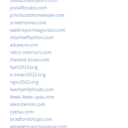
salvatoresinpoint.com
jovialfloralco.com
johnlscotthometeam.com
u-seehomes.com
watersportslagonissi.com
mischieffashion.com
eduwyre.com
retro-interiors.com
theblvd-boise.com
fpet2023.org
e-smart2022.org
ngrc2022.org
leesfamilyfoods.com
lewis-lewis-cpas.com
eleontennis.com
cyetus.com
bradfordshops.com
almadenranchsanjose.com