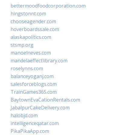
bettermoodfoodcorporation.com
hingstonnt.com
chooseagender.com
hoverboardssale.com
alaskapolitics.com
stsmp.org
manoelneves.com
mandelaeffectlibrary.com
roselynns.com
balanceyoganj.com
salesforceblogs.com
TrainGames365.com
BaytownEvaCationRentals.com
JabalpurCakeDelivery.com
halobjd.com
intelligenceqatar.com
PikaPikaApp.com