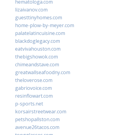
hematologa.com
lizaivanov.com
guesttinyhomes.com
home-plow-by-meyer.com
palatelatincuisine.com
blackdoglegacy.com
eatvivahouston.com
thebigshowok.com
chimeandstave.com
greatwallseafoodny.com
theloverose.com
gabriovoice.com
resinflowart.com
p-sports.net
korsairstreetwear.com
petshopallston.com
avenue26tacos.com
topgglasses.com