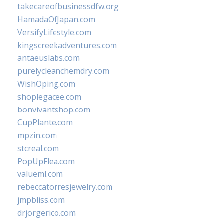
takecareofbusinessdfw.org
HamadaOfJapan.com
VersifyLifestyle.com
kingscreekadventures.com
antaeuslabs.com
purelycleanchemdry.com
WishOping.com
shoplegacee.com
bonvivantshop.com
CupPlante.com
mpzin.com
stcreal.com
PopUpFlea.com
valueml.com
rebeccatorresjewelry.com
jmpbliss.com
drjorgerico.com