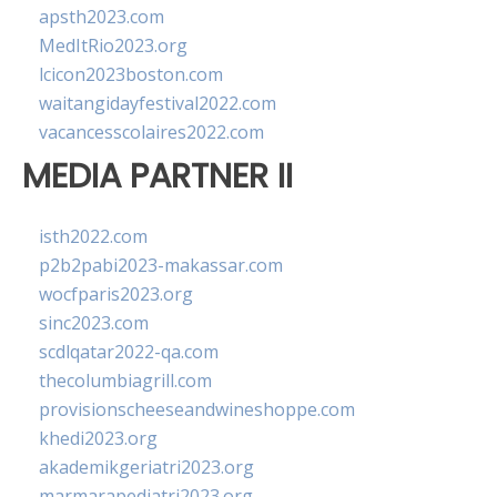
apsth2023.com
MedItRio2023.org
lcicon2023boston.com
waitangidayfestival2022.com
vacancesscolaires2022.com
MEDIA PARTNER II
isth2022.com
p2b2pabi2023-makassar.com
wocfparis2023.org
sinc2023.com
scdlqatar2022-qa.com
thecolumbiagrill.com
provisionscheeseandwineshoppe.com
khedi2023.org
akademikgeriatri2023.org
marmarapediatri2023.org