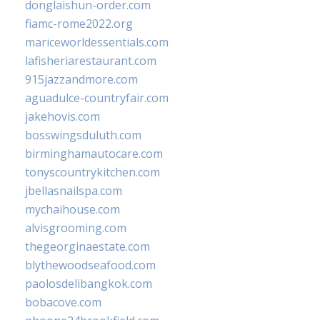
donglaishun-order.com
fiamc-rome2022.org
mariceworldessentials.com
lafisheriarestaurant.com
915jazzandmore.com
aguadulce-countryfair.com
jakehovis.com
bosswingsduluth.com
birminghamautocare.com
tonyscountrykitchen.com
jbellasnailspa.com
mychaihouse.com
alvisgrooming.com
thegeorginaestate.com
blythewoodseafood.com
paolosdelibangkok.com
bobacove.com