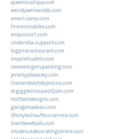
queensushipa.com
wendyweimerdds.com
ameri-camp.com
hrsreceivables.com
empconst1.com
cinderella-support.com
bigpinkrestaurant.com
inspirehuahin.com
memmingerspainting.com
jeremypbeasley.com
thesandwichdepotcos.com
drgiggleshouseofpain.com
hotflashdesigns.com
garagenadeau.com
lifestylechauffeurservice.com
EverNewNails.com
insideoutdecoratingcentre.com