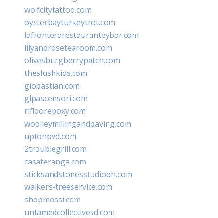
wolfcitytattoo.com
oysterbayturkeytrot.com
lafronterarestauranteybar.com
lilyandrosetearoom.com
olivesburgberrypatch.com
theslushkids.com
giobastian.com
glpascensori.com
rifloorepoxy.com
woolleymillingandpaving.com
uptonpvd.com
2troublegrill.com
casateranga.com
sticksandstonesstudiooh.com
walkers-treeservice.com
shopmossi.com
untamedcollectivesd.com