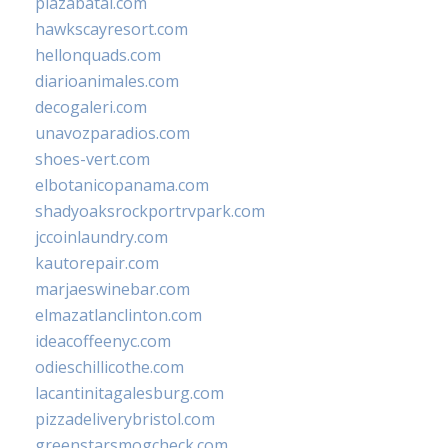
plazabatai.com
hawkscayresort.com
hellonquads.com
diarioanimales.com
decogaleri.com
unavozparadios.com
shoes-vert.com
elbotanicopanama.com
shadyoaksrockportrvpark.com
jccoinlaundry.com
kautorepair.com
marjaeswinebar.com
elmazatlanclinton.com
ideacoffeenyc.com
odieschillicothe.com
lacantinitagalesburg.com
pizzadeliverybristol.com
greenstarsmogcheck.com