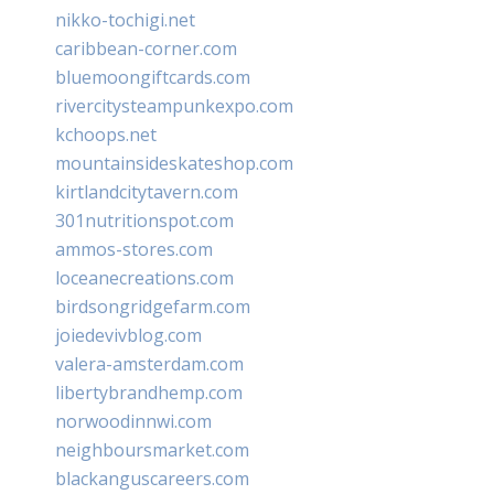
nikko-tochigi.net
caribbean-corner.com
bluemoongiftcards.com
rivercitysteampunkexpo.com
kchoops.net
mountainsideskateshop.com
kirtlandcitytavern.com
301nutritionspot.com
ammos-stores.com
loceanecreations.com
birdsongridgefarm.com
joiedevivblog.com
valera-amsterdam.com
libertybrandhemp.com
norwoodinnwi.com
neighboursmarket.com
blackanguscareers.com