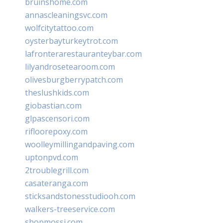
bruinshome.com
annascleaningsvc.com
wolfcitytattoo.com
oysterbayturkeytrot.com
lafronterarestauranteybar.com
lilyandrosetearoom.com
olivesburgberrypatch.com
theslushkids.com
giobastian.com
glpascensori.com
rifloorepoxy.com
woolleymillingandpaving.com
uptonpvd.com
2troublegrill.com
casateranga.com
sticksandstonesstudiooh.com
walkers-treeservice.com
shopmossi.com