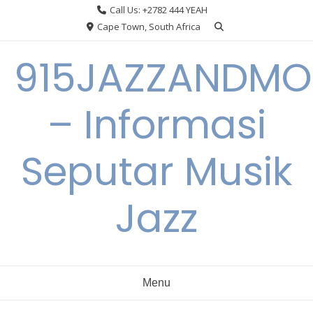
Skip
Call Us: +2782 444 YEAH
to
Cape Town, South Africa
content
915JAZZANDMO
– Informasi
Seputar Musik
Jazz
Menu