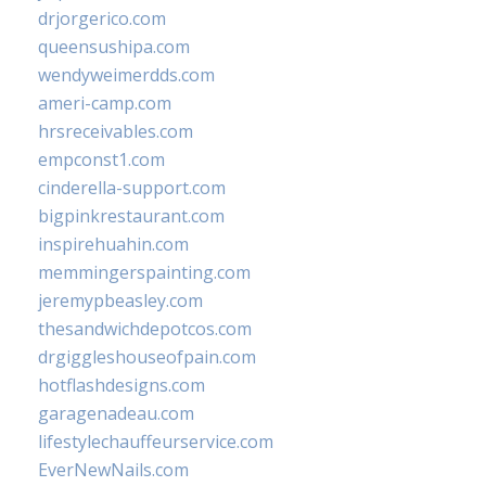
drjorgerico.com
queensushipa.com
wendyweimerdds.com
ameri-camp.com
hrsreceivables.com
empconst1.com
cinderella-support.com
bigpinkrestaurant.com
inspirehuahin.com
memmingerspainting.com
jeremypbeasley.com
thesandwichdepotcos.com
drgiggleshouseofpain.com
hotflashdesigns.com
garagenadeau.com
lifestylechauffeurservice.com
EverNewNails.com