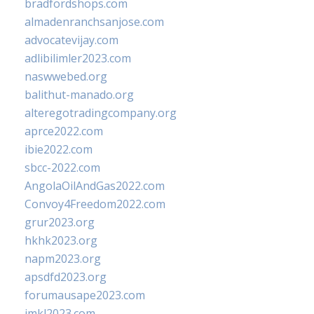
bradfordshops.com
almadenranchsanjose.com
advocatevijay.com
adlibilimler2023.com
naswwebed.org
balithut-manado.org
alteregotradingcompany.org
aprce2022.com
ibie2022.com
sbcc-2022.com
AngolaOilAndGas2022.com
Convoy4Freedom2022.com
grur2023.org
hkhk2023.org
napm2023.org
apsdfd2023.org
forumausape2023.com
imkl2023.com