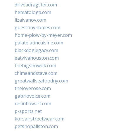
driveadragster.com
hematologa.com
lizaivanov.com
guesttinyhomes.com
home-plow-by-meyer.com
palatelatincuisine.com
blackdoglegacy.com
eatvivahouston.com
thebigshowok.com
chimeandstave.com
greatwallseafoodny.com
theloverose.com
gabriovoice.com
resinflowart.com
p-sports.net
korsairstreetwear.com
petshopallston.com