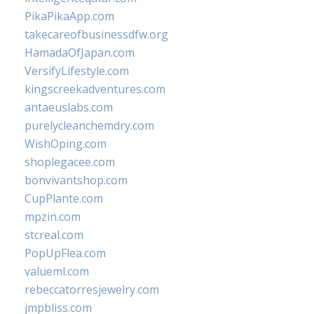
PikaPikaApp.com
takecareofbusinessdfw.org
HamadaOfJapan.com
VersifyLifestyle.com
kingscreekadventures.com
antaeuslabs.com
purelycleanchemdry.com
WishOping.com
shoplegacee.com
bonvivantshop.com
CupPlante.com
mpzin.com
stcreal.com
PopUpFlea.com
valueml.com
rebeccatorresjewelry.com
jmpbliss.com