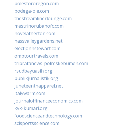
bolesfororegon.com
bodega-ole.com
thestreamlinerlounge.com
mestrinorubanofc.com
novelatherton.com
nassvalleygardens.net
electjohnstewart.com
omptourtravels.com
tribratanews-polreskebumen.com
rsudbayuasih.org
publikjurnalistik.org
juneteenthapparel.net
italywarm.com
journaloffinanceeconomics.com
kvk-kumari.org
foodscienceandtechnology.com
scisportsscience.com