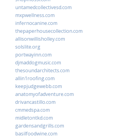
untamedcollectivesd.com
mxpwellness.com
infernocanine.com
thepaperhousecollection.com
allisonwillisholley.com
solslite.org
portwayinn.com
djmaddogmusic.com
thesoundarchitects.com
allin1roofing.com
keepjudgewebb.com
anatomyofadventure.com
drivancastillo.com
cmmedspa.com
midletontkd.com
gardensandgrills.com
basilfoodwine.com