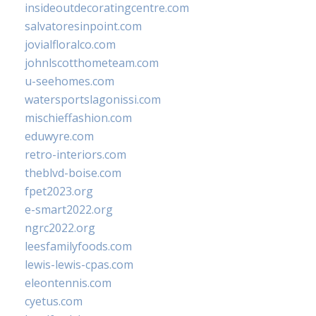
insideoutdecoratingcentre.com
salvatoresinpoint.com
jovialfloralco.com
johnlscotthometeam.com
u-seehomes.com
watersportslagonissi.com
mischieffashion.com
eduwyre.com
retro-interiors.com
theblvd-boise.com
fpet2023.org
e-smart2022.org
ngrc2022.org
leesfamilyfoods.com
lewis-lewis-cpas.com
eleontennis.com
cyetus.com