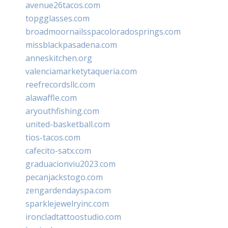
avenue26tacos.com
topgglasses.com
broadmoornailsspacoloradosprings.com
missblackpasadena.com
anneskitchen.org
valenciamarketytaqueria.com
reefrecordsllc.com
alawaffle.com
aryouthfishing.com
united-basketball.com
tios-tacos.com
cafecito-satx.com
graduacionviu2023.com
pecanjackstogo.com
zengardendayspa.com
sparklejewelryinc.com
ironcladtattoostudio.com