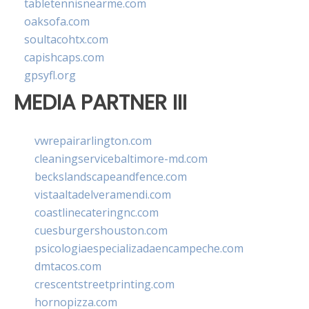
tabletennisnearme.com
oaksofa.com
soultacohtx.com
capishcaps.com
gpsyfl.org
MEDIA PARTNER III
vwrepairarlington.com
cleaningservicebaltimore-md.com
beckslandscapeandfence.com
vistaaltadelveramendi.com
coastlinecateringnc.com
cuesburgershouston.com
psicologiaespecializadaencampeche.com
dmtacos.com
crescentstreetprinting.com
hornopizza.com