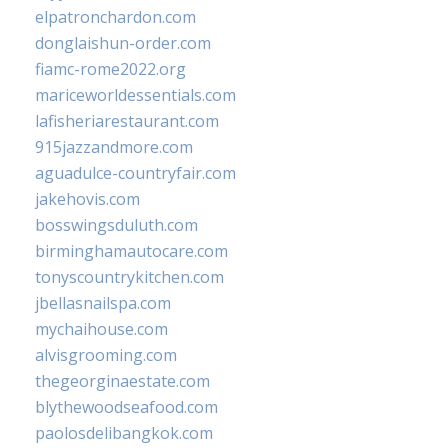
elpatronchardon.com
donglaishun-order.com
fiamc-rome2022.org
mariceworldessentials.com
lafisheriarestaurant.com
915jazzandmore.com
aguadulce-countryfair.com
jakehovis.com
bosswingsduluth.com
birminghamautocare.com
tonyscountrykitchen.com
jbellasnailspa.com
mychaihouse.com
alvisgrooming.com
thegeorginaestate.com
blythewoodseafood.com
paolosdelibangkok.com