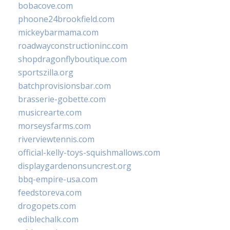
bobacove.com
phoone24brookfield.com
mickeybarmama.com
roadwayconstructioninc.com
shopdragonflyboutique.com
sportszilla.org
batchprovisionsbar.com
brasserie-gobette.com
musicrearte.com
morseysfarms.com
riverviewtennis.com
official-kelly-toys-squishmallows.com
displaygardenonsuncrest.org
bbq-empire-usa.com
feedstoreva.com
drogopets.com
ediblechalk.com