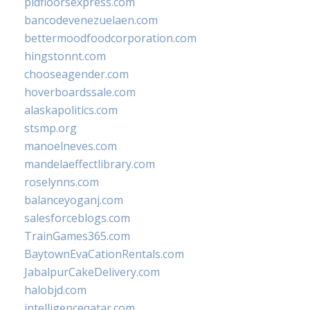
pidfloorsexpress.com
bancodevenezuelaen.com
bettermoodfoodcorporation.com
hingstonnt.com
chooseagender.com
hoverboardssale.com
alaskapolitics.com
stsmp.org
manoelneves.com
mandelaeffectlibrary.com
roselynns.com
balanceyoganj.com
salesforceblogs.com
TrainGames365.com
BaytownEvaCationRentals.com
JabalpurCakeDelivery.com
halobjd.com
intelligenceqatar.com