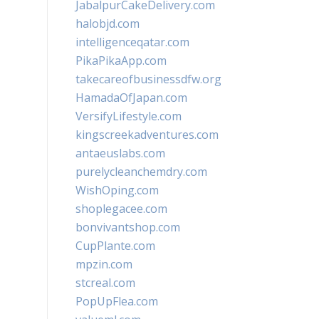
JabalpurCakeDelivery.com
halobjd.com
intelligenceqatar.com
PikaPikaApp.com
takecareofbusinessdfw.org
HamadaOfJapan.com
VersifyLifestyle.com
kingscreekadventures.com
antaeuslabs.com
purelycleanchemdry.com
WishOping.com
shoplegacee.com
bonvivantshop.com
CupPlante.com
mpzin.com
stcreal.com
PopUpFlea.com