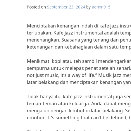
Posted on
September 23, 2024
by
admin915
Menciptakan kenangan indah di kafe jazz inst
terlupakan. Kafe jazz instrumental adalah te
menenangkan. Suasana yang tenang dan penu
ketenangan dan kebahagiaan dalam satu temp
Menikmati kopi atau teh sambil mendengarkan m
sempurna untuk melepas penat setelah seharian 
not just music, it’s a way of life.” Musik jaz
latar belakang dan menciptakan kenangan yan
Tidak hanya itu, kafe jazz instrumental juga
teman-teman atau keluarga. Anda dapat mengh
mengalun dengan lembut di latar belakang. Seper
emotion. It’s something that can’t be defined, b