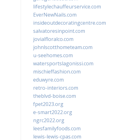
lifestylechauffeurservice.com
EverNewNails.com
insideoutdecoratingcentre.com
salvatoresinpoint.com
jovialfloralco.com
johnlscotthometeam.com
u-seehomes.com
watersportslagonissi.com
mischieffashion.com
eduwyre.com
retro-interiors.com
theblvd-boise.com
fpet2023.org
e-smart2022.org
ngrc2022.org
leesfamilyfoods.com
lewis-lewis-cpas.com