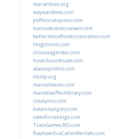
marianlives.org
waywardtees.com
pidfloorsexpress.com
bancodevenezuelaen.com
bettermoodfoodcorporation.com
hingstonnt.com
chooseagender.com
hoverboardssale.com
alaskapolitics.com
stsmp.org
manoelneves.com
mandelaeffectlibrary.com
roselynns.com
balanceyoganj.com
salesforceblogs.com
TrainGames365.com
BaytownEvaCationRentals.com