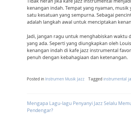
Tidak heran jika kafe jazz instrumental menja
kenangan indah. Tempat yang nyaman, musik
satu kesatuan yang sempurna. Sebagai pencint
adalah langkah awal untuk menciptakan kenan
Jadi, jangan ragu untuk menghabiskan waktu di
yang ada. Seperti yang diungkapkan oleh Louis
kenangan indah di kafe jazz instrumental fav
penuh dengan kebahagiaan dan ketenangan.
Posted in
Instrumen Musik Jazz
Tagged
instrumental j
Post
Mengapa Lagu-lagu Penyanyi Jazz Selalu Mem
Pendengar?
navigation