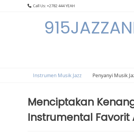
Skip
Call Us: +2782 444 YEAH
to
content
915JAZZAN
Instrumen Musik Jazz
Penyanyi Musik Ja
Menciptakan Kenanga
Instrumental Favorit