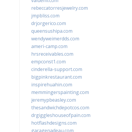
valueml.com
rebeccatorresjewelry.com
jmpbliss.com
drjorgerico.com
queensushipa.com
wendyweimerdds.com
ameri-camp.com
hrsreceivables.com
empconst1.com
cinderella-support.com
bigpinkrestaurant.com
inspirehuahin.com
memmingerspainting.com
jeremypbeasley.com
thesandwichdepotcos.com
drgiggleshouseofpain.com
hotflashdesigns.com
garagenadeau.com