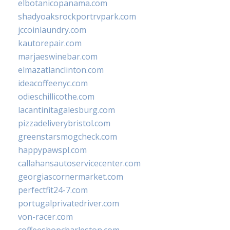
elbotanicopanama.com
shadyoaksrockportrvpark.com
jccoinlaundry.com
kautorepair.com
marjaeswinebar.com
elmazatlanclinton.com
ideacoffeenyc.com
odieschillicothe.com
lacantinitagalesburg.com
pizzadeliverybristol.com
greenstarsmogcheck.com
happypawspl.com
callahansautoservicecenter.com
georgiascornermarket.com
perfectfit24-7.com
portugalprivatedriver.com
von-racer.com