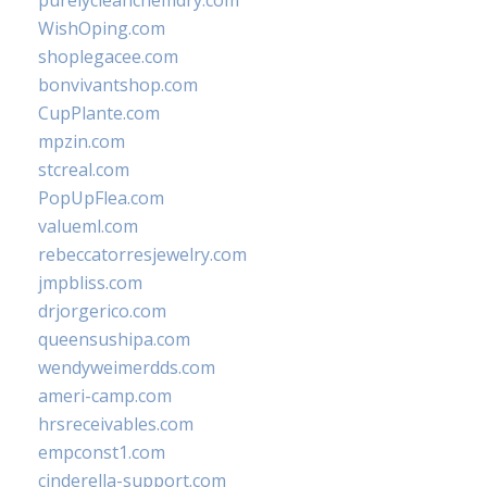
purelycleanchemdry.com
WishOping.com
shoplegacee.com
bonvivantshop.com
CupPlante.com
mpzin.com
stcreal.com
PopUpFlea.com
valueml.com
rebeccatorresjewelry.com
jmpbliss.com
drjorgerico.com
queensushipa.com
wendyweimerdds.com
ameri-camp.com
hrsreceivables.com
empconst1.com
cinderella-support.com