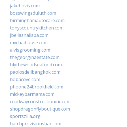
jakehovis.com
bosswingsduluth.com
birminghamautocare.com
tonyscountrykitchen.com
jbellasnailspa.com
mychaihouse.com
alvisgrooming.com
thegeorginaestate.com
blythewoodseafood.com
paolosdelibangkok.com
bobacove.com
phoone24brookfield.com
mickeybarmama.com
roadwayconstructioninc.com
shopdragonflyboutique.com
sportszilla.org
batchprovisionsbar.com