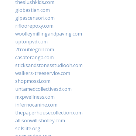
theslushkids.com
giobastian.com
glpascensori.com
rifloorepoxy.com
woolleymillingandpaving.com
uptonpvd.com
2troublegrill.com
casateranga.com
sticksandstonesstudiooh.com
walkers-treeservice.com
shopmossi.com
untamedcollectivesd.com
mxpwellness.com
infernocanine.com
thepaperhousecollection.com
allisonwillisholley.com
solslite.org