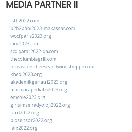
MEDIA PARTNER II
isth2022.com
p2b2pabi2023-makassar.com
wocfparis2023.org
sinc2023.com
scdlqatar2022-qa.com
thecolumbiagrill.com
provisionscheeseandwineshoppe.com
khedi2023.org
akademikgeriatri2023.org
marmarapediatri2023.org
emchie2023.org
girisimselradyoloji2022.org
utcd2022.org
biosensor2022.org
ialp2022.org