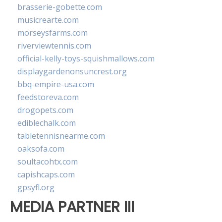
brasserie-gobette.com
musicrearte.com
morseysfarms.com
riverviewtennis.com
official-kelly-toys-squishmallows.com
displaygardenonsuncrest.org
bbq-empire-usa.com
feedstoreva.com
drogopets.com
ediblechalk.com
tabletennisnearme.com
oaksofa.com
soultacohtx.com
capishcaps.com
gpsyfl.org
MEDIA PARTNER III