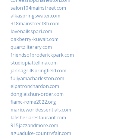
coffeeshopcharleston.com
salon104mainstreet.com
alkaspringswater.com
318mainstreet8h.com
lovenailsspari.com
oakberry-kuwait.com
quartzliterary.com
friendsofbroderickpark.com
studiopiattellina.com
jannagrillspringfield.com
fujiyamacharleston.com
elpatronchardon.com
donglaishun-order.com
fiamc-rome2022.org
mariceworldessentials.com
lafisheriarestaurant.com
915jazzandmore.com
aguadulce-countryfair.com