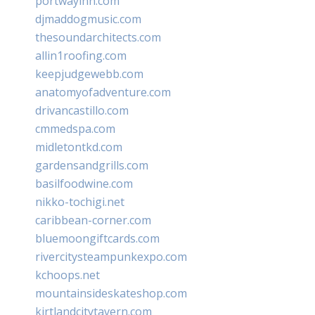
portwayinn.com
djmaddogmusic.com
thesoundarchitects.com
allin1roofing.com
keepjudgewebb.com
anatomyofadventure.com
drivancastillo.com
cmmedspa.com
midletontkd.com
gardensandgrills.com
basilfoodwine.com
nikko-tochigi.net
caribbean-corner.com
bluemoongiftcards.com
rivercitysteampunkexpo.com
kchoops.net
mountainsideskateshop.com
kirtlandcitytavern.com