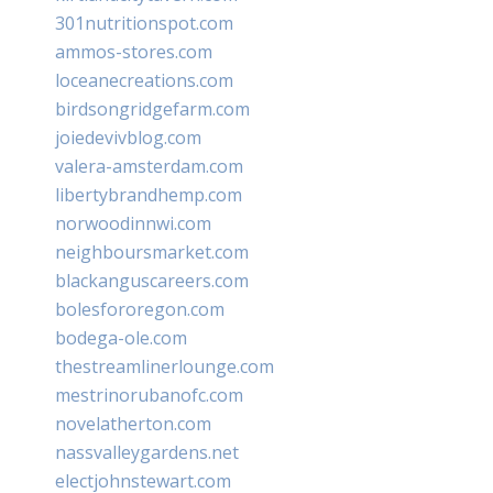
301nutritionspot.com
ammos-stores.com
loceanecreations.com
birdsongridgefarm.com
joiedevivblog.com
valera-amsterdam.com
libertybrandhemp.com
norwoodinnwi.com
neighboursmarket.com
blackanguscareers.com
bolesfororegon.com
bodega-ole.com
thestreamlinerlounge.com
mestrinorubanofc.com
novelatherton.com
nassvalleygardens.net
electjohnstewart.com