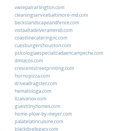
vwrepairarlington.com
cleaningservicebaltimore-md.com
beckslandscapeandfence.com
vistaaltadelveramendi.com
coastlinecateringnc.com
cuesburgershouston.com
psicologiaespecializadaencampeche.com
dmtacos.com
crescentstreetprinting.com
hornopizza.com
driveadragster.com
hematologa.com
lizaivanov.com
guesttinyhomes.com
home-plow-by-meyer.com
palatelatincuisine.com
blackdoglegacy.com