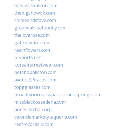
eatvivahouston.com
thebigshowok.com
chimeandstave.com
greatwallseafoodny.com
theloverose.com
gabriovoice.com
resinflowart.com
p-sports.net
korsairstreetwear.com
petshopallston.com
avenue26tacos.com
topgglasses.com
broadmoornailsspacoloradosprings.com
missblackpasadena.com
anneskitchen.org
valenciamarketytaqueria.com
reefrecordsllc.com