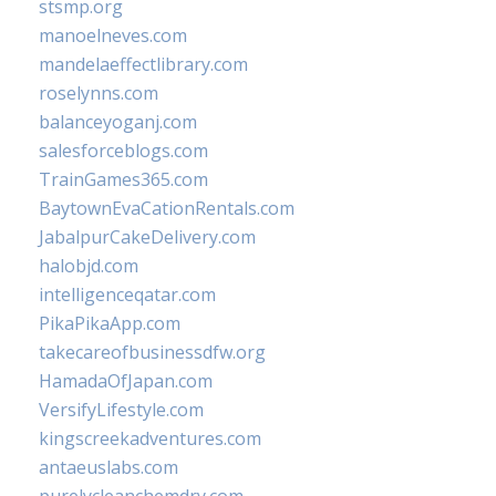
stsmp.org
manoelneves.com
mandelaeffectlibrary.com
roselynns.com
balanceyoganj.com
salesforceblogs.com
TrainGames365.com
BaytownEvaCationRentals.com
JabalpurCakeDelivery.com
halobjd.com
intelligenceqatar.com
PikaPikaApp.com
takecareofbusinessdfw.org
HamadaOfJapan.com
VersifyLifestyle.com
kingscreekadventures.com
antaeuslabs.com