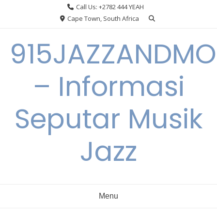
Skip
Call Us: +2782 444 YEAH
to
Cape Town, South Africa
content
915JAZZANDMO
– Informasi
Seputar Musik
Jazz
Menu