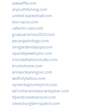
alawaffle.com
aryouthfishing.com
united-basketball.com
tios-tacos.com
cafecito-satx.com
graduacionviu2023.com
pecanjackstogo.com
zengardendayspa.com
sparklejewelryinc.com
ironcladtattoostudio.com
bruinshome.com
annascleaningsvc.com
wolfcitytattoo.com
oysterbayturkeytrot.com
lafronterarestauranteybar.com
lilyandrosetearoom.com
olivesburgberrypatch.com