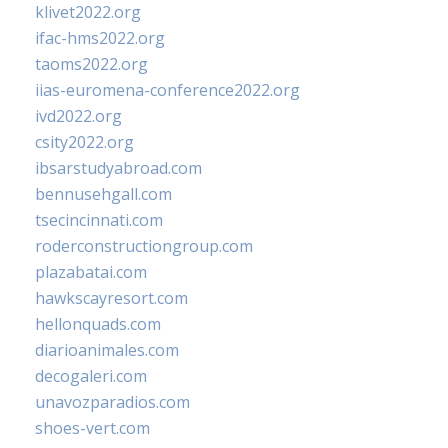
klivet2022.org
ifac-hms2022.org
taoms2022.org
iias-euromena-conference2022.org
ivd2022.org
csity2022.org
ibsarstudyabroad.com
bennusehgall.com
tsecincinnati.com
roderconstructiongroup.com
plazabatai.com
hawkscayresort.com
hellonquads.com
diarioanimales.com
decogaleri.com
unavozparadios.com
shoes-vert.com