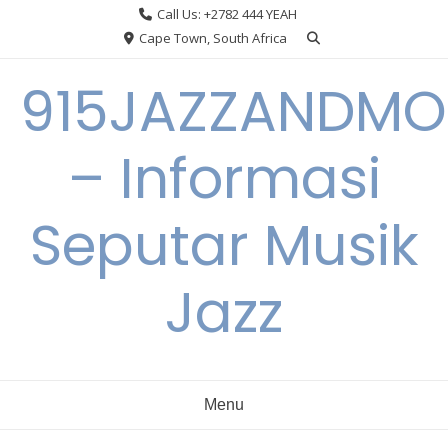
Skip
Call Us: +2782 444 YEAH
to
Cape Town, South Africa
content
915JAZZANDMO
– Informasi
Seputar Musik
Jazz
Menu