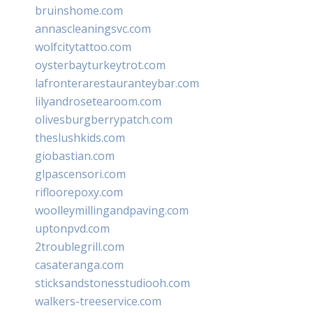
bruinshome.com
annascleaningsvc.com
wolfcitytattoo.com
oysterbayturkeytrot.com
lafronterarestauranteybar.com
lilyandrosetearoom.com
olivesburgberrypatch.com
theslushkids.com
giobastian.com
glpascensori.com
rifloorepoxy.com
woolleymillingandpaving.com
uptonpvd.com
2troublegrill.com
casateranga.com
sticksandstonesstudiooh.com
walkers-treeservice.com