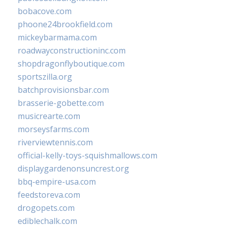
bobacove.com
phoone24brookfield.com
mickeybarmama.com
roadwayconstructioninc.com
shopdragonflyboutique.com
sportszilla.org
batchprovisionsbar.com
brasserie-gobette.com
musicrearte.com
morseysfarms.com
riverviewtennis.com
official-kelly-toys-squishmallows.com
displaygardenonsuncrest.org
bbq-empire-usa.com
feedstoreva.com
drogopets.com
ediblechalk.com