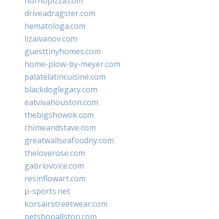
hornopizza.com
driveadragster.com
hematologa.com
lizaivanov.com
guesttinyhomes.com
home-plow-by-meyer.com
palatelatincuisine.com
blackdoglegacy.com
eatvivahouston.com
thebigshowok.com
chimeandstave.com
greatwallseafoodny.com
theloverose.com
gabriovoice.com
resinflowart.com
p-sports.net
korsairstreetwear.com
petshopallston.com