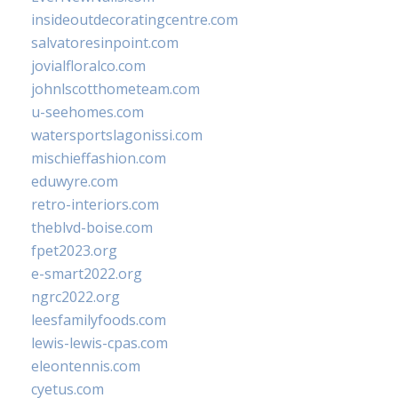
insideoutdecoratingcentre.com
salvatoresinpoint.com
jovialfloralco.com
johnlscotthometeam.com
u-seehomes.com
watersportslagonissi.com
mischieffashion.com
eduwyre.com
retro-interiors.com
theblvd-boise.com
fpet2023.org
e-smart2022.org
ngrc2022.org
leesfamilyfoods.com
lewis-lewis-cpas.com
eleontennis.com
cyetus.com