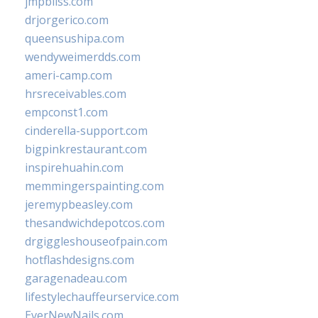
jmpbliss.com
drjorgerico.com
queensushipa.com
wendyweimerdds.com
ameri-camp.com
hrsreceivables.com
empconst1.com
cinderella-support.com
bigpinkrestaurant.com
inspirehuahin.com
memmingerspainting.com
jeremypbeasley.com
thesandwichdepotcos.com
drgiggleshouseofpain.com
hotflashdesigns.com
garagenadeau.com
lifestylechauffeurservice.com
EverNewNails.com