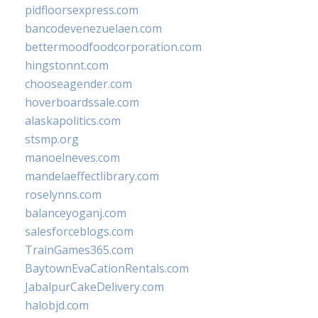
pidfloorsexpress.com
bancodevenezuelaen.com
bettermoodfoodcorporation.com
hingstonnt.com
chooseagender.com
hoverboardssale.com
alaskapolitics.com
stsmp.org
manoelneves.com
mandelaeffectlibrary.com
roselynns.com
balanceyoganj.com
salesforceblogs.com
TrainGames365.com
BaytownEvaCationRentals.com
JabalpurCakeDelivery.com
halobjd.com