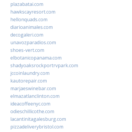
plazabatai.com
hawkscayresort.com
hellonquads.com
diarioanimales.com
decogaleri.com
unavozparadios.com
shoes-vert.com
elbotanicopanama.com
shadyoaksrockportrvpark.com
jccoinlaundry.com
kautorepair.com
marjaeswinebar.com
elmazatlanclinton.com
ideacoffeenyc.com
odieschillicothe.com
lacantinitagalesburg.com
pizzadeliverybristol.com