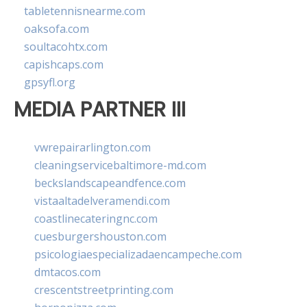
tabletennisnearme.com
oaksofa.com
soultacohtx.com
capishcaps.com
gpsyfl.org
MEDIA PARTNER III
vwrepairarlington.com
cleaningservicebaltimore-md.com
beckslandscapeandfence.com
vistaaltadelveramendi.com
coastlinecateringnc.com
cuesburgershouston.com
psicologiaespecializadaencampeche.com
dmtacos.com
crescentstreetprinting.com