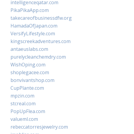
intelligenceqatar.com
PikaPikaApp.com
takecareofbusinessdfw.org
HamadaOfJapan.com
VersifyLifestyle.com
kingscreekadventures.com
antaeuslabs.com
purelycleanchemdry.com
WishOping.com
shoplegacee.com
bonvivantshop.com
CupPlante.com
mpzin.com
stcreal.com
PopUpFlea.com
valueml.com
rebeccatorresjewelry.com