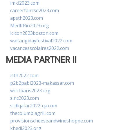
imkl2023.com
careerfaircsd2023.com
apsth2023.com
MedItRio2023.org
lcicon2023boston.com
waitangidayfestival2022.com
vacancesscolaires2022.com
MEDIA PARTNER II
isth2022.com
p2b2pabi2023-makassar.com
wocfparis2023.org
sinc2023.com
scdlqatar2022-qa.com
thecolumbiagrill.com
provisionscheeseandwineshoppe.com
khedi2023.org