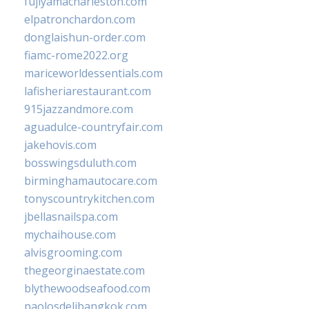
fujiyamacharleston.com
elpatronchardon.com
donglaishun-order.com
fiamc-rome2022.org
mariceworldessentials.com
lafisheriarestaurant.com
915jazzandmore.com
aguadulce-countryfair.com
jakehovis.com
bosswingsduluth.com
birminghamautocare.com
tonyscountrykitchen.com
jbellasnailspa.com
mychaihouse.com
alvisgrooming.com
thegeorginaestate.com
blythewoodseafood.com
paolosdelibangkok.com