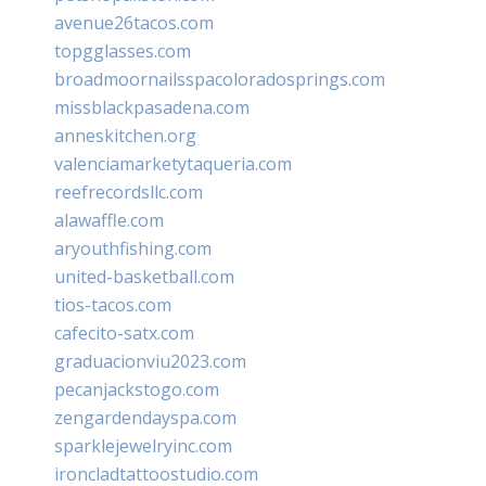
avenue26tacos.com
topgglasses.com
broadmoornailsspacoloradosprings.com
missblackpasadena.com
anneskitchen.org
valenciamarketytaqueria.com
reefrecordsllc.com
alawaffle.com
aryouthfishing.com
united-basketball.com
tios-tacos.com
cafecito-satx.com
graduacionviu2023.com
pecanjackstogo.com
zengardendayspa.com
sparklejewelryinc.com
ironcladtattoostudio.com