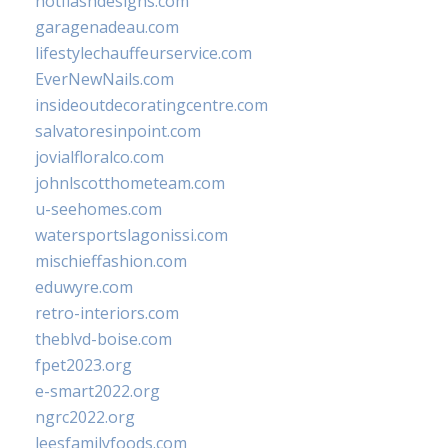
hotflashdesigns.com
garagenadeau.com
lifestylechauffeurservice.com
EverNewNails.com
insideoutdecoratingcentre.com
salvatoresinpoint.com
jovialfloralco.com
johnlscotthometeam.com
u-seehomes.com
watersportslagonissi.com
mischieffashion.com
eduwyre.com
retro-interiors.com
theblvd-boise.com
fpet2023.org
e-smart2022.org
ngrc2022.org
leesfamilyfoods.com