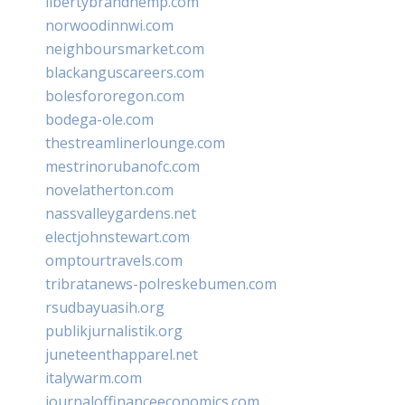
libertybrandhemp.com
norwoodinnwi.com
neighboursmarket.com
blackanguscareers.com
bolesfororegon.com
bodega-ole.com
thestreamlinerlounge.com
mestrinorubanofc.com
novelatherton.com
nassvalleygardens.net
electjohnstewart.com
omptourtravels.com
tribratanews-polreskebumen.com
rsudbayuasih.org
publikjurnalistik.org
juneteenthapparel.net
italywarm.com
journaloffinanceeconomics.com