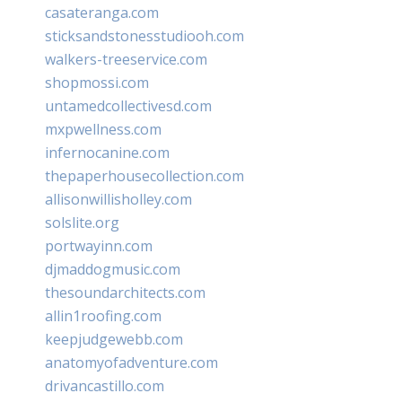
casateranga.com
sticksandstonesstudiooh.com
walkers-treeservice.com
shopmossi.com
untamedcollectivesd.com
mxpwellness.com
infernocanine.com
thepaperhousecollection.com
allisonwillisholley.com
solslite.org
portwayinn.com
djmaddogmusic.com
thesoundarchitects.com
allin1roofing.com
keepjudgewebb.com
anatomyofadventure.com
drivancastillo.com