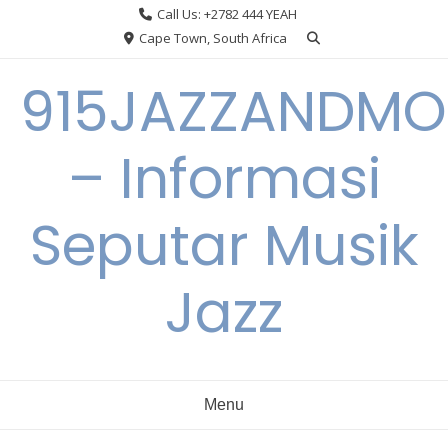
Skip
Call Us: +2782 444 YEAH
to
Cape Town, South Africa
content
915JAZZANDMO
– Informasi
Seputar Musik
Jazz
Menu