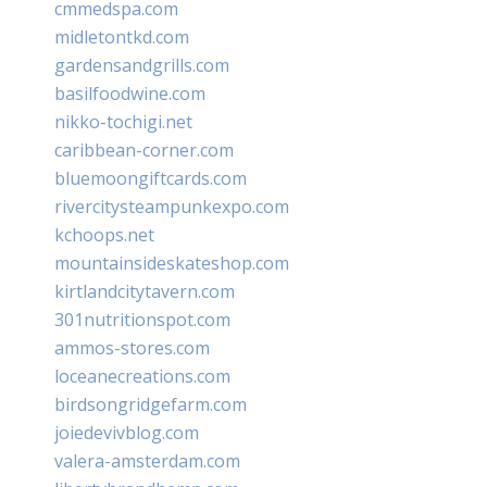
cmmedspa.com
midletontkd.com
gardensandgrills.com
basilfoodwine.com
nikko-tochigi.net
caribbean-corner.com
bluemoongiftcards.com
rivercitysteampunkexpo.com
kchoops.net
mountainsideskateshop.com
kirtlandcitytavern.com
301nutritionspot.com
ammos-stores.com
loceanecreations.com
birdsongridgefarm.com
joiedevivblog.com
valera-amsterdam.com