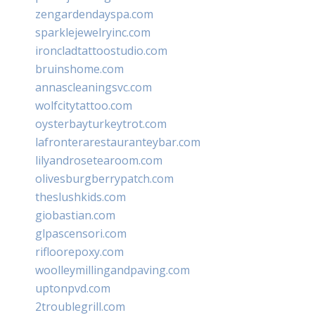
zengardendayspa.com
sparklejewelryinc.com
ironcladtattoostudio.com
bruinshome.com
annascleaningsvc.com
wolfcitytattoo.com
oysterbayturkeytrot.com
lafronterarestauranteybar.com
lilyandrosetearoom.com
olivesburgberrypatch.com
theslushkids.com
giobastian.com
glpascensori.com
rifloorepoxy.com
woolleymillingandpaving.com
uptonpvd.com
2troublegrill.com