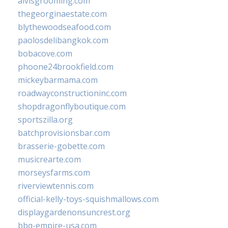
alvisgrooming.com
thegeorginaestate.com
blythewoodseafood.com
paolosdelibangkok.com
bobacove.com
phoone24brookfield.com
mickeybarmama.com
roadwayconstructioninc.com
shopdragonflyboutique.com
sportszilla.org
batchprovisionsbar.com
brasserie-gobette.com
musicrearte.com
morseysfarms.com
riverviewtennis.com
official-kelly-toys-squishmallows.com
displaygardenonsuncrest.org
bbq-empire-usa.com