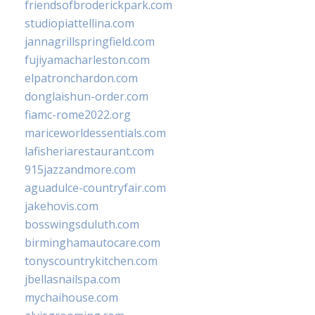
friendsofbroderickpark.com
studiopiattellina.com
jannagrillspringfield.com
fujiyamacharleston.com
elpatronchardon.com
donglaishun-order.com
fiamc-rome2022.org
mariceworldessentials.com
lafisheriarestaurant.com
915jazzandmore.com
aguadulce-countryfair.com
jakehovis.com
bosswingsduluth.com
birminghamautocare.com
tonyscountrykitchen.com
jbellasnailspa.com
mychaihouse.com