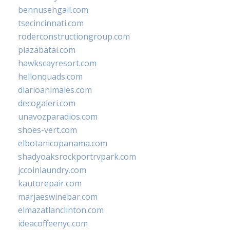
bennusehgall.com
tsecincinnati.com
roderconstructiongroup.com
plazabatai.com
hawkscayresort.com
hellonquads.com
diarioanimales.com
decogaleri.com
unavozparadios.com
shoes-vert.com
elbotanicopanama.com
shadyoaksrockportrvpark.com
jccoinlaundry.com
kautorepair.com
marjaeswinebar.com
elmazatlanclinton.com
ideacoffeenyc.com