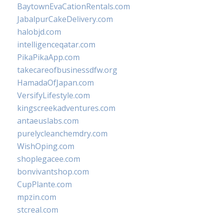
BaytownEvaCationRentals.com
JabalpurCakeDelivery.com
halobjd.com
intelligenceqatar.com
PikaPikaApp.com
takecareofbusinessdfw.org
HamadaOfJapan.com
VersifyLifestyle.com
kingscreekadventures.com
antaeuslabs.com
purelycleanchemdry.com
WishOping.com
shoplegacee.com
bonvivantshop.com
CupPlante.com
mpzin.com
stcreal.com