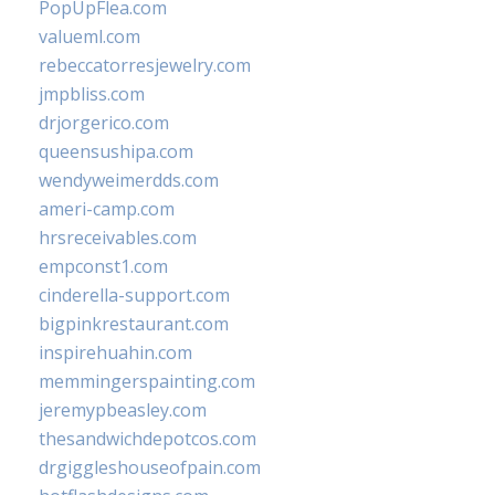
PopUpFlea.com
valueml.com
rebeccatorresjewelry.com
jmpbliss.com
drjorgerico.com
queensushipa.com
wendyweimerdds.com
ameri-camp.com
hrsreceivables.com
empconst1.com
cinderella-support.com
bigpinkrestaurant.com
inspirehuahin.com
memmingerspainting.com
jeremypbeasley.com
thesandwichdepotcos.com
drgiggleshouseofpain.com