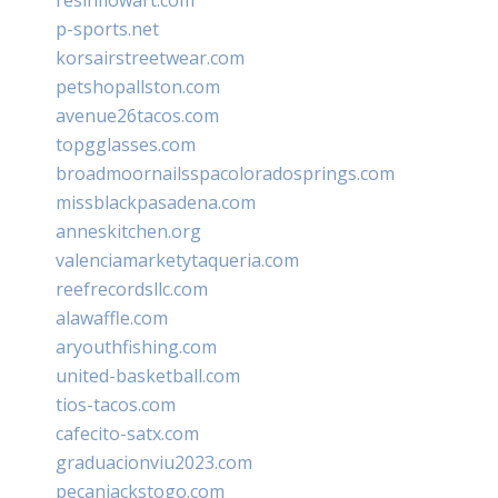
p-sports.net
korsairstreetwear.com
petshopallston.com
avenue26tacos.com
topgglasses.com
broadmoornailsspacoloradosprings.com
missblackpasadena.com
anneskitchen.org
valenciamarketytaqueria.com
reefrecordsllc.com
alawaffle.com
aryouthfishing.com
united-basketball.com
tios-tacos.com
cafecito-satx.com
graduacionviu2023.com
pecanjackstogo.com