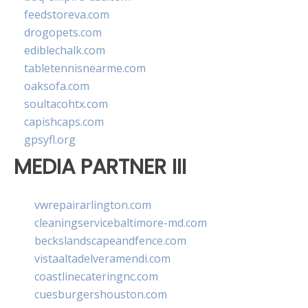
feedstoreva.com
drogopets.com
ediblechalk.com
tabletennisnearme.com
oaksofa.com
soultacohtx.com
capishcaps.com
gpsyfl.org
MEDIA PARTNER III
vwrepairarlington.com
cleaningservicebaltimore-md.com
beckslandscapeandfence.com
vistaaltadelveramendi.com
coastlinecateringnc.com
cuesburgershouston.com