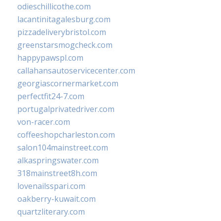
odieschillicothe.com
lacantinitagalesburg.com
pizzadeliverybristol.com
greenstarsmogcheck.com
happypawspl.com
callahansautoservicecenter.com
georgiascornermarket.com
perfectfit24-7.com
portugalprivatedriver.com
von-racer.com
coffeeshopcharleston.com
salon104mainstreet.com
alkaspringswater.com
318mainstreet8h.com
lovenailsspari.com
oakberry-kuwait.com
quartzliterary.com