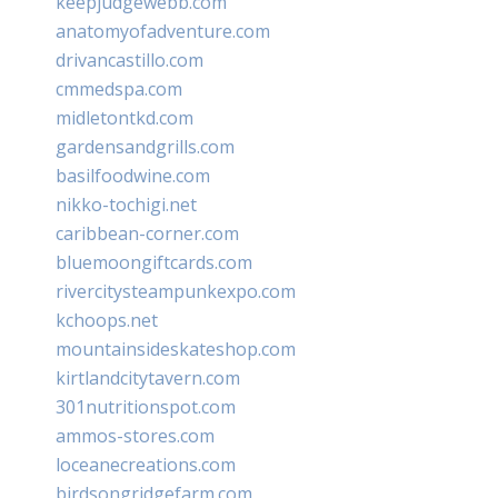
keepjudgewebb.com
anatomyofadventure.com
drivancastillo.com
cmmedspa.com
midletontkd.com
gardensandgrills.com
basilfoodwine.com
nikko-tochigi.net
caribbean-corner.com
bluemoongiftcards.com
rivercitysteampunkexpo.com
kchoops.net
mountainsideskateshop.com
kirtlandcitytavern.com
301nutritionspot.com
ammos-stores.com
loceanecreations.com
birdsongridgefarm.com