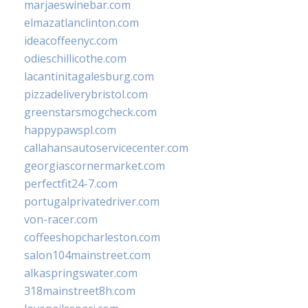
marjaeswinebar.com
elmazatlanclinton.com
ideacoffeenyc.com
odieschillicothe.com
lacantinitagalesburg.com
pizzadeliverybristol.com
greenstarsmogcheck.com
happypawspl.com
callahansautoservicecenter.com
georgiascornermarket.com
perfectfit24-7.com
portugalprivatedriver.com
von-racer.com
coffeeshopcharleston.com
salon104mainstreet.com
alkaspringswater.com
318mainstreet8h.com