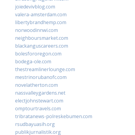
joiedevivblog.com
valera-amsterdam.com
libertybrandhemp.com
norwoodinnwi.com
neighboursmarket.com
blackanguscareers.com
bolesfororegon.com
bodega-ole.com
thestreamlinerlounge.com
mestrinorubanofc.com
novelatherton.com
nassvalleygardens.net
electjohnstewart.com
omptourtravels.com
tribratanews-polreskebumen.com
rsudbayuasih.org
publikjurnalistik.org