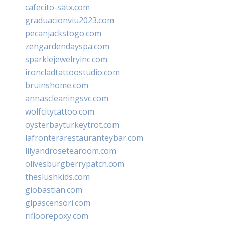
cafecito-satx.com
graduacionviu2023.com
pecanjackstogo.com
zengardendayspa.com
sparklejewelryinc.com
ironcladtattoostudio.com
bruinshome.com
annascleaningsvc.com
wolfcitytattoo.com
oysterbayturkeytrot.com
lafronterarestauranteybar.com
lilyandrosetearoom.com
olivesburgberrypatch.com
theslushkids.com
giobastian.com
glpascensori.com
rifloorepoxy.com