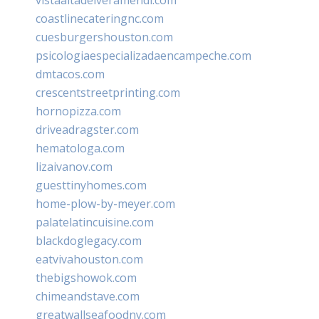
coastlinecateringnc.com
cuesburgershouston.com
psicologiaespecializadaencampeche.com
dmtacos.com
crescentstreetprinting.com
hornopizza.com
driveadragster.com
hematologa.com
lizaivanov.com
guesttinyhomes.com
home-plow-by-meyer.com
palatelatincuisine.com
blackdoglegacy.com
eatvivahouston.com
thebigshowok.com
chimeandstave.com
greatwallseafoodny.com