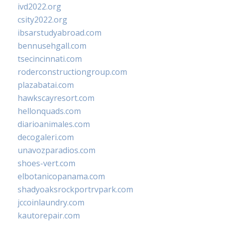
ivd2022.org
csity2022.org
ibsarstudyabroad.com
bennusehgall.com
tsecincinnati.com
roderconstructiongroup.com
plazabatai.com
hawkscayresort.com
hellonquads.com
diarioanimales.com
decogaleri.com
unavozparadios.com
shoes-vert.com
elbotanicopanama.com
shadyoaksrockportrvpark.com
jccoinlaundry.com
kautorepair.com