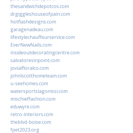
thesandwichdepotcos.com
drgiggleshouseofpain.com
hotflashdesigns.com
garagenadeau.com
lifestylechauffeurservice.com
EverNewNails.com
insideoutdecoratingcentre.com
salvatoresinpoint.com
jovialfloralco.com
johnlscotthometeam.com
u-seehomes.com
watersportslagonissi.com
mischieffashion.com
eduwyre.com
retro-interiors.com
theblvd-boise.com
fpet2023.org