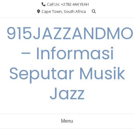
Skip
Call Us: +2782 444 YEAH
to
Cape Town, South Africa
content
915JAZZANDMO
– Informasi
Seputar Musik
Jazz
Menu