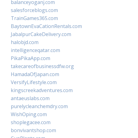
balanceyoganj.com
salesforceblogs.com
TrainGames365.com
BaytownEvaCationRentals.com
JabalpurCakeDelivery.com
halobjd.com
intelligenceqatar.com
PikaPikaApp.com
takecareofbusinessdfw.org
HamadaOfJapan.com
VersifyLifestyle.com
kingscreekadventures.com
antaeuslabs.com
purelycleanchemdry.com
WishOping.com
shoplegacee.com
bonvivantshop.com