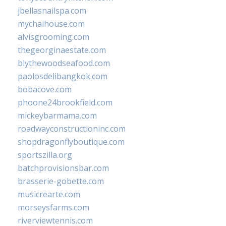
jbellasnailspa.com
mychaihouse.com
alvisgrooming.com
thegeorginaestate.com
blythewoodseafood.com
paolosdelibangkok.com
bobacove.com
phoone24brookfield.com
mickeybarmama.com
roadwayconstructioninc.com
shopdragonflyboutique.com
sportszilla.org
batchprovisionsbar.com
brasserie-gobette.com
musicrearte.com
morseysfarms.com
riverviewtennis.com