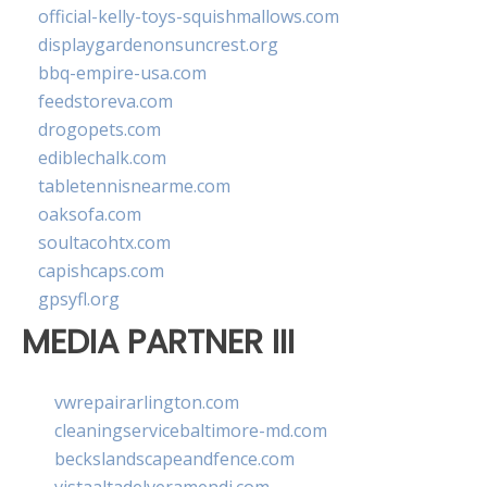
official-kelly-toys-squishmallows.com
displaygardenonsuncrest.org
bbq-empire-usa.com
feedstoreva.com
drogopets.com
ediblechalk.com
tabletennisnearme.com
oaksofa.com
soultacohtx.com
capishcaps.com
gpsyfl.org
MEDIA PARTNER III
vwrepairarlington.com
cleaningservicebaltimore-md.com
beckslandscapeandfence.com
vistaaltadelveramendi.com