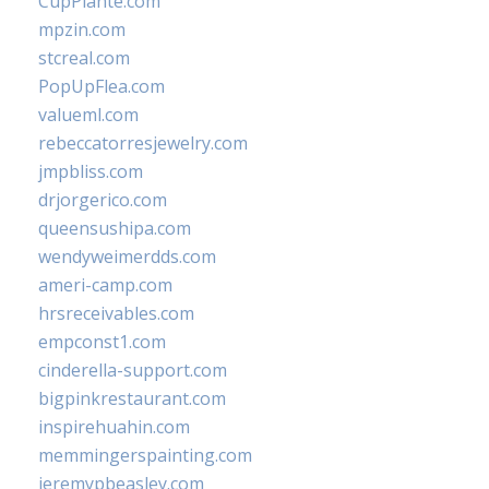
CupPlante.com
mpzin.com
stcreal.com
PopUpFlea.com
valueml.com
rebeccatorresjewelry.com
jmpbliss.com
drjorgerico.com
queensushipa.com
wendyweimerdds.com
ameri-camp.com
hrsreceivables.com
empconst1.com
cinderella-support.com
bigpinkrestaurant.com
inspirehuahin.com
memmingerspainting.com
jeremypbeasley.com