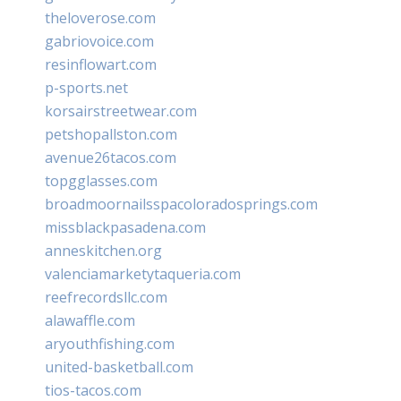
theloverose.com
gabriovoice.com
resinflowart.com
p-sports.net
korsairstreetwear.com
petshopallston.com
avenue26tacos.com
topgglasses.com
broadmoornailsspacoloradosprings.com
missblackpasadena.com
anneskitchen.org
valenciamarketytaqueria.com
reefrecordsllc.com
alawaffle.com
aryouthfishing.com
united-basketball.com
tios-tacos.com