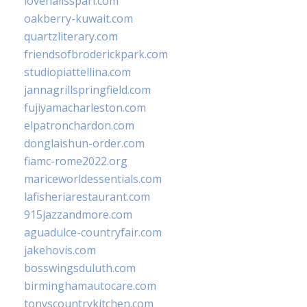
lovenailsspari.com
oakberry-kuwait.com
quartzliterary.com
friendsofbroderickpark.com
studiopiattellina.com
jannagrillspringfield.com
fujiyamacharleston.com
elpatronchardon.com
donglaishun-order.com
fiamc-rome2022.org
mariceworldessentials.com
lafisheriarestaurant.com
915jazzandmore.com
aguadulce-countryfair.com
jakehovis.com
bosswingsduluth.com
birminghamautocare.com
tonyscountrykitchen.com