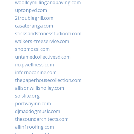
woolleymillingandpaving.com
uptonpvd.com
2troublegrill.com
casateranga.com
sticksandstonesstudiooh.com
walkers-treeservice.com
shopmossi.com
untamedcollectivesd.com
mxpwellness.com
infernocanine.com
thepaperhousecollection.com
allisonwillisholley.com
solslite.org
portwayinn.com
djmaddogmusic.com
thesoundarchitects.com
allin1roofing.com