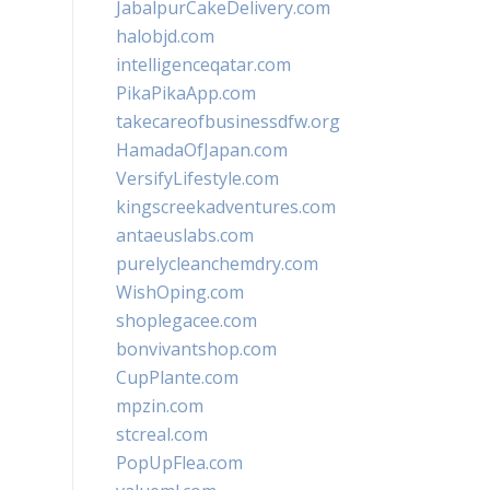
JabalpurCakeDelivery.com
halobjd.com
intelligenceqatar.com
PikaPikaApp.com
takecareofbusinessdfw.org
HamadaOfJapan.com
VersifyLifestyle.com
kingscreekadventures.com
antaeuslabs.com
purelycleanchemdry.com
WishOping.com
shoplegacee.com
bonvivantshop.com
CupPlante.com
mpzin.com
stcreal.com
PopUpFlea.com