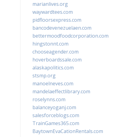
marianlives.org
waywardtees.com
pidfloorsexpress.com
bancodevenezuelaen.com
bettermoodfoodcorporation.com
hingstonnt.com
chooseagender.com
hoverboardssale.com
alaskapolitics.com
stsmp.org
manoelneves.com
mandelaeffectlibrary.com
roselynns.com
balanceyoganj.com
salesforceblogs.com
TrainGames365.com
BaytownEvaCationRentals.com