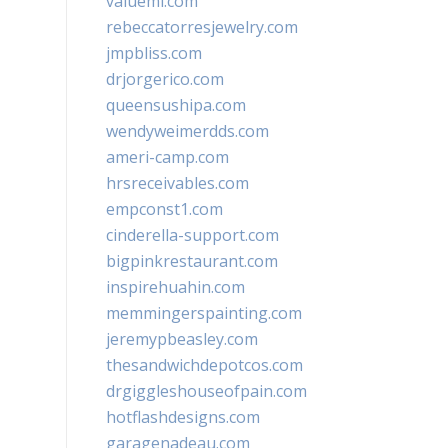
valueml.com
rebeccatorresjewelry.com
jmpbliss.com
drjorgerico.com
queensushipa.com
wendyweimerdds.com
ameri-camp.com
hrsreceivables.com
empconst1.com
cinderella-support.com
bigpinkrestaurant.com
inspirehuahin.com
memmingerspainting.com
jeremypbeasley.com
thesandwichdepotcos.com
drgiggleshouseofpain.com
hotflashdesigns.com
garagenadeau.com