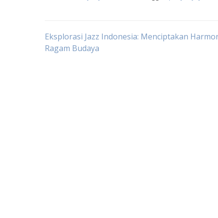
Post
Eksplorasi Jazz Indonesia: Menciptakan Harmon
Ragam Budaya
navigation