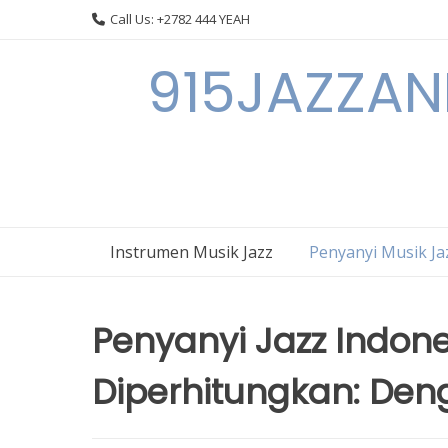
Skip
Call Us: +2782 444 YEAH
to
content
915JAZZAN
Instrumen Musik Jazz
Penyanyi Musik Ja
Penyanyi Jazz Indone
Diperhitungkan: De