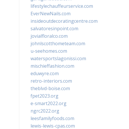
lifestylechauffeurservice.com
EverNewNails.com
insideoutdecoratingcentre.com
salvatoresinpoint.com
jovialfloralco.com
johnlscotthometeam.com
u-seehomes.com
watersportslagonissi.com
mischieffashion.com
eduwyre.com
retro-interiors.com
theblvd-boise.com
fpet2023.org
e-smart2022.org
ngrc2022.org
leesfamilyfoods.com
lewis-lewis-cpas.com