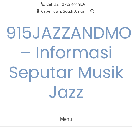
Skip
Call Us: +2782 444 YEAH
to
Cape Town, South Africa
content
915JAZZANDMO
– Informasi
Seputar Musik
Jazz
Menu