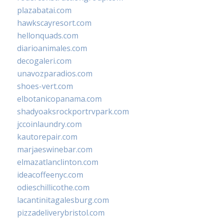
plazabatai.com
hawkscayresort.com
hellonquads.com
diarioanimales.com
decogaleri.com
unavozparadios.com
shoes-vert.com
elbotanicopanama.com
shadyoaksrockportrvpark.com
jccoinlaundry.com
kautorepair.com
marjaeswinebar.com
elmazatlanclinton.com
ideacoffeenyc.com
odieschillicothe.com
lacantinitagalesburg.com
pizzadeliverybristol.com