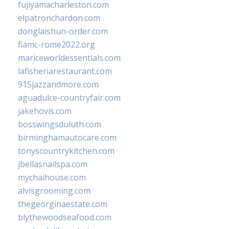
fujiyamacharleston.com
elpatronchardon.com
donglaishun-order.com
fiamc-rome2022.org
mariceworldessentials.com
lafisheriarestaurant.com
915jazzandmore.com
aguadulce-countryfair.com
jakehovis.com
bosswingsduluth.com
birminghamautocare.com
tonyscountrykitchen.com
jbellasnailspa.com
mychaihouse.com
alvisgrooming.com
thegeorginaestate.com
blythewoodseafood.com