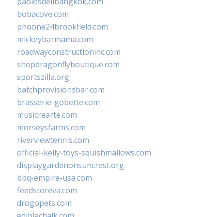
paolosdelibangkok.com
bobacove.com
phoone24brookfield.com
mickeybarmama.com
roadwayconstructioninc.com
shopdragonflyboutique.com
sportszilla.org
batchprovisionsbar.com
brasserie-gobette.com
musicrearte.com
morseysfarms.com
riverviewtennis.com
official-kelly-toys-squishmallows.com
displaygardenonsuncrest.org
bbq-empire-usa.com
feedstoreva.com
drogopets.com
ediblechalk.com