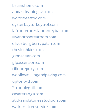
bruinshome.com
annascleaningsvc.com
wolfcitytattoo.com
oysterbayturkeytrot.com
lafronterarestauranteybar.com
lilyandrosetearoom.com
olivesburgberrypatch.com
theslushkids.com
giobastian.com
glpascensori.com
rifloorepoxy.com
woolleymillingandpaving.com
uptonpvd.com
2troublegrill.com
casateranga.com
sticksandstonesstudiooh.com
walkers-treeservice.com