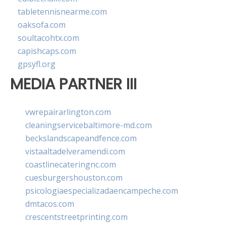
tabletennisnearme.com
oaksofa.com
soultacohtx.com
capishcaps.com
gpsyfl.org
MEDIA PARTNER III
vwrepairarlington.com
cleaningservicebaltimore-md.com
beckslandscapeandfence.com
vistaaltadelveramendi.com
coastlinecateringnc.com
cuesburgershouston.com
psicologiaespecializadaencampeche.com
dmtacos.com
crescentstreetprinting.com