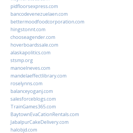
pidfloorsexpress.com
bancodevenezuelaen.com
bettermoodfoodcorporation.com
hingstonnt.com
chooseagender.com
hoverboardssale.com
alaskapolitics.com
stsmp.org
manoelneves.com
mandelaeffectlibrary.com
roselynns.com
balanceyoganj.com
salesforceblogs.com
TrainGames365.com
BaytownEvaCationRentals.com
JabalpurCakeDelivery.com
halobjd.com