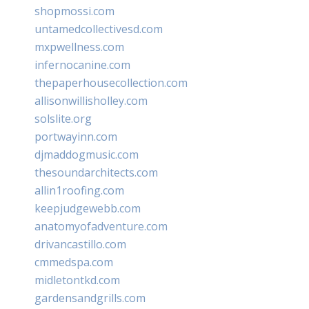
shopmossi.com
untamedcollectivesd.com
mxpwellness.com
infernocanine.com
thepaperhousecollection.com
allisonwillisholley.com
solslite.org
portwayinn.com
djmaddogmusic.com
thesoundarchitects.com
allin1roofing.com
keepjudgewebb.com
anatomyofadventure.com
drivancastillo.com
cmmedspa.com
midletontkd.com
gardensandgrills.com