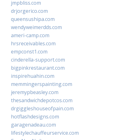
jmpbliss.com
drjorgerico.com
queensushipa.com
wendyweimerdds.com
ameri-camp.com
hrsreceivables.com
empconst1.com
cinderella-support.com
bigpinkrestaurant.com
inspirehuahin.com
memmingerspainting.com
jeremypbeasley.com
thesandwichdepotcos.com
drgiggleshouseofpain.com
hotflashdesigns.com
garagenadeau.com
lifestylechauffeurservice.com