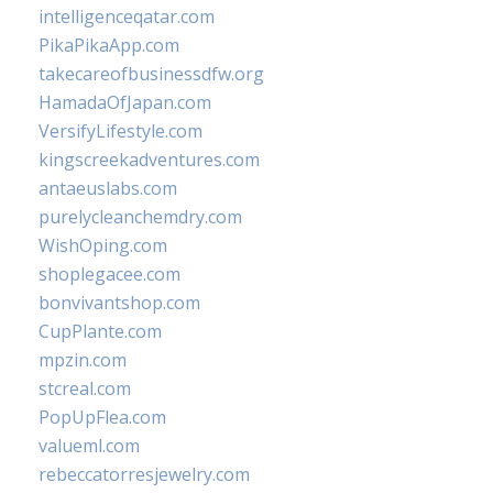
intelligenceqatar.com
PikaPikaApp.com
takecareofbusinessdfw.org
HamadaOfJapan.com
VersifyLifestyle.com
kingscreekadventures.com
antaeuslabs.com
purelycleanchemdry.com
WishOping.com
shoplegacee.com
bonvivantshop.com
CupPlante.com
mpzin.com
stcreal.com
PopUpFlea.com
valueml.com
rebeccatorresjewelry.com