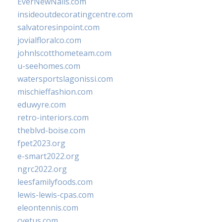
EverNewNails.com
insideoutdecoratingcentre.com
salvatoresinpoint.com
jovialfloralco.com
johnlscotthometeam.com
u-seehomes.com
watersportslagonissi.com
mischieffashion.com
eduwyre.com
retro-interiors.com
theblvd-boise.com
fpet2023.org
e-smart2022.org
ngrc2022.org
leesfamilyfoods.com
lewis-lewis-cpas.com
eleontennis.com
cyetus.com