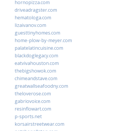
hornopizza.com
driveadragster.com
hematologa.com
lizaivanov.com
guesttinyhomes.com
home-plow-by-meyer.com
palatelatincuisine.com
blackdoglegacy.com
eatvivahouston.com
thebigshowok.com
chimeandstave.com
greatwallseafoodny.com
theloverose.com
gabriovoice.com
resinflowart.com
p-sports.net
korsairstreetwear.com