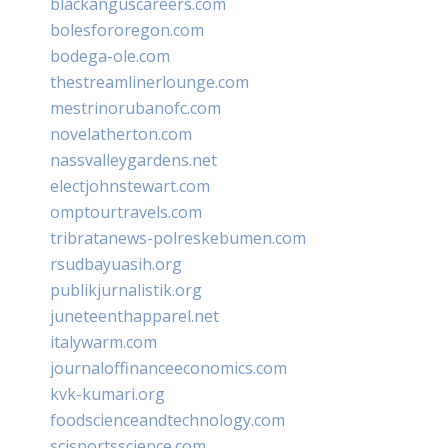
blackanguscareers.com
bolesfororegon.com
bodega-ole.com
thestreamlinerlounge.com
mestrinorubanofc.com
novelatherton.com
nassvalleygardens.net
electjohnstewart.com
omptourtravels.com
tribratanews-polreskebumen.com
rsudbayuasih.org
publikjurnalistik.org
juneteenthapparel.net
italywarm.com
journaloffinanceeconomics.com
kvk-kumari.org
foodscienceandtechnology.com
scisportsscience.com