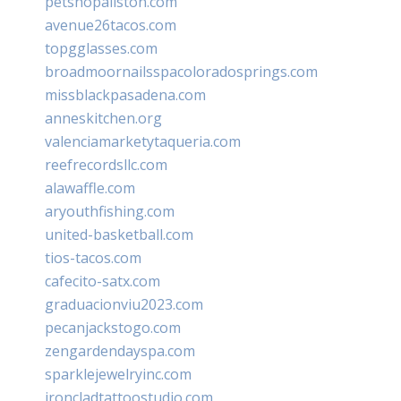
petshopallston.com
avenue26tacos.com
topgglasses.com
broadmoornailsspacoloradosprings.com
missblackpasadena.com
anneskitchen.org
valenciamarketytaqueria.com
reefrecordsllc.com
alawaffle.com
aryouthfishing.com
united-basketball.com
tios-tacos.com
cafecito-satx.com
graduacionviu2023.com
pecanjackstogo.com
zengardendayspa.com
sparklejewelryinc.com
ironcladtattoostudio.com