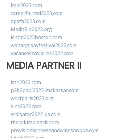
imkl2023.com
careerfaircsd2023.com
apsth2023.com
MedItRio2023.org
lcicon2023boston.com
waitangidayfestival2022.com
vacancesscolaires2022.com
MEDIA PARTNER II
isth2022.com
p2b2pabi2023-makassar.com
wocfparis2023.org
sinc2023.com
scdlqatar2022-qa.com
thecolumbiagrill.com
provisionscheeseandwineshoppe.com