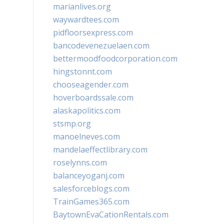
marianlives.org
waywardtees.com
pidfloorsexpress.com
bancodevenezuelaen.com
bettermoodfoodcorporation.com
hingstonnt.com
chooseagender.com
hoverboardssale.com
alaskapolitics.com
stsmp.org
manoelneves.com
mandelaeffectlibrary.com
roselynns.com
balanceyoganj.com
salesforceblogs.com
TrainGames365.com
BaytownEvaCationRentals.com