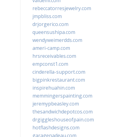
valueml.com
rebeccatorresjewelry.com
jmpbliss.com
drjorgerico.com
queensushipa.com
wendyweimerdds.com
ameri-camp.com
hrsreceivables.com
empconst1.com
cinderella-support.com
bigpinkrestaurant.com
inspirehuahin.com
memmingerspainting.com
jeremypbeasley.com
thesandwichdepotcos.com
drgiggleshouseofpain.com
hotflashdesigns.com
garagenadeau.com