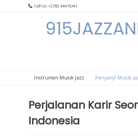
Skip
Call Us: +2782 444 YEAH
to
content
915JAZZAN
Instrumen Musik Jazz
Penyanyi Musik Ja
Perjalanan Karir Seo
Indonesia