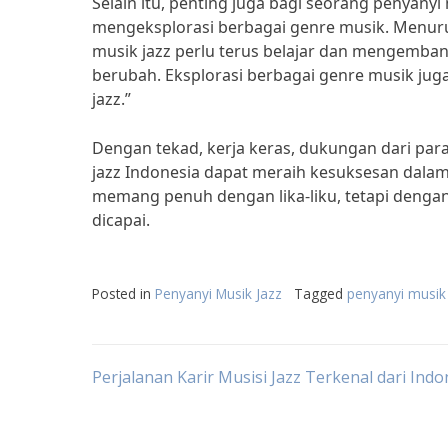
Selain itu, penting juga bagi seorang penyany
mengeksplorasi berbagai genre musik. Menurut
musik jazz perlu terus belajar dan mengembang
berubah. Eksplorasi berbagai genre musik ju
jazz.”
Dengan tekad, kerja keras, dukungan dari para
jazz Indonesia dapat meraih kesuksesan dalam 
memang penuh dengan lika-liku, tetapi denga
dicapai.
Posted in
Penyanyi Musik Jazz
Tagged
penyanyi musik
Post
Perjalanan Karir Musisi Jazz Terkenal dari Indo
navigation