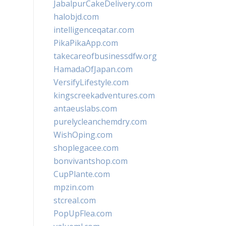
JabalpurCakeDelivery.com
halobjd.com
intelligenceqatar.com
PikaPikaApp.com
takecareofbusinessdfw.org
HamadaOfJapan.com
VersifyLifestyle.com
kingscreekadventures.com
antaeuslabs.com
purelycleanchemdry.com
WishOping.com
shoplegacee.com
bonvivantshop.com
CupPlante.com
mpzin.com
stcreal.com
PopUpFlea.com