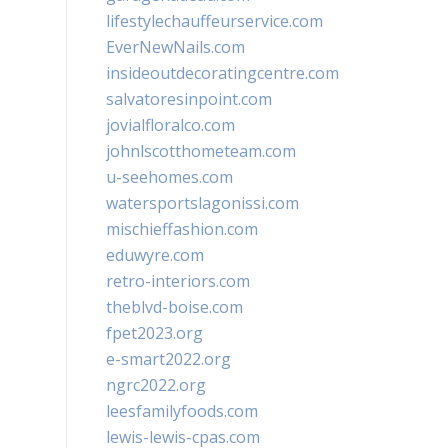
lifestylechauffeurservice.com
EverNewNails.com
insideoutdecoratingcentre.com
salvatoresinpoint.com
jovialfloralco.com
johnlscotthometeam.com
u-seehomes.com
watersportslagonissi.com
mischieffashion.com
eduwyre.com
retro-interiors.com
theblvd-boise.com
fpet2023.org
e-smart2022.org
ngrc2022.org
leesfamilyfoods.com
lewis-lewis-cpas.com