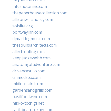
infernocanine.com
thepaperhousecollection.com
allisonwillisholley.com
solslite.org
portwayinn.com
djmaddogmusic.com
thesoundarchitects.com
allin1roofing.com
keepjudgewebb.com
anatomyofadventure.com
drivancastillo.com
cmmedspa.com
midletontkd.com
gardensandgrills.com
basilfoodwine.com
nikko-tochigi.net
caribbean-corner.com