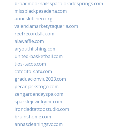
broadmoornailsspacoloradosprings.com
missblackpasadena.com
anneskitchen.org
valenciamarketytaqueria.com
reefrecordsllc.com
alawaffle.com
aryouthfishing.com
united-basketball.com
tios-tacos.com
cafecito-satx.com
graduacionviu2023.com
pecanjackstogo.com
zengardendayspa.com
sparklejewelryinc.com
ironcladtattoostudio.com
bruinshome.com
annascleaningsvc.com