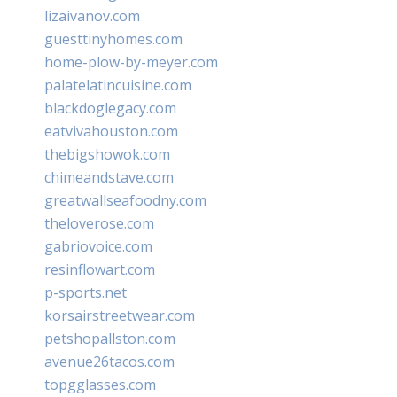
lizaivanov.com
guesttinyhomes.com
home-plow-by-meyer.com
palatelatincuisine.com
blackdoglegacy.com
eatvivahouston.com
thebigshowok.com
chimeandstave.com
greatwallseafoodny.com
theloverose.com
gabriovoice.com
resinflowart.com
p-sports.net
korsairstreetwear.com
petshopallston.com
avenue26tacos.com
topgglasses.com