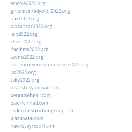
emchie2023.org
girisimselradyoloji2022.org
utcd2022.org
biosensor2022.org
ialp2022.org
klivet2022.org
ifac-hms2022.org
taoms2022.org
iias-euromena-conference2022.org
ivd2022.org
csity2022.org
ibsarstudyabroad.com
bennusehgall.com
tsecincinnati.com
roderconstructiongroup.com
plazabatai.com
hawkscayresort.com