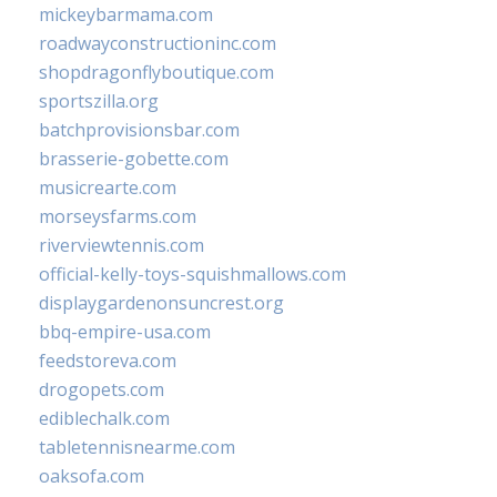
mickeybarmama.com
roadwayconstructioninc.com
shopdragonflyboutique.com
sportszilla.org
batchprovisionsbar.com
brasserie-gobette.com
musicrearte.com
morseysfarms.com
riverviewtennis.com
official-kelly-toys-squishmallows.com
displaygardenonsuncrest.org
bbq-empire-usa.com
feedstoreva.com
drogopets.com
ediblechalk.com
tabletennisnearme.com
oaksofa.com