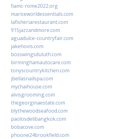
fiamc-rome2022.org
mariceworldessentials.com
lafisheriarestaurant.com
915jazzandmore.com
aguadulce-countryfair.com
jakehovis.com
bosswingsduluth.com
birminghamautocare.com
tonyscountrykitchen.com
jbellasnailspa.com
mychaihouse.com
alvisgrooming.com
thegeorginaestate.com
blythewoodseafood.com
paolosdelibangkok.com
bobacove.com
phoone24brookfield.com