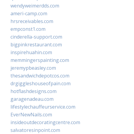
wendyweimerdds.com
ameri-camp.com
hrsreceivables.com
empconst1.com
cinderella-support.com
bigpinkrestaurant.com
inspirehuahin.com
memmingerspainting.com
jeremypbeasley.com
thesandwichdepotcos.com
drgiggleshouseofpain.com
hotflashdesigns.com
garagenadeau.com
lifestylechauffeurservice.com
EverNewNails.com
insideoutdecoratingcentre.com
salvatoresinpoint.com