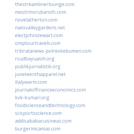
thestreamlinerlounge.com
mestrinorubanofc.com
novelatherton.com
nassvalleygardens.net
electjohnstewart.com
omptourtravels.com
tribratanews-polreskebumen.com
rsudbayuasih.org
publikjurnalistik.org
juneteenthapparel.net
italywarm.com
journaloffinanceeconomics.com
kvk-kumari.org
foodscienceandtechnology.com
scisportsscience.com
addisababacuisineaz.com
burgerimcamas.com