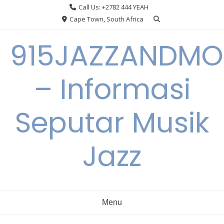
Skip
Call Us: +2782 444 YEAH
to
Cape Town, South Africa
content
915JAZZANDMO
– Informasi
Seputar Musik
Jazz
Menu