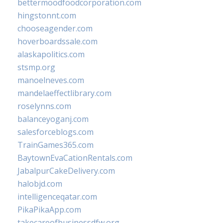
bettermoodfoodcorporation.com
hingstonnt.com
chooseagender.com
hoverboardssale.com
alaskapolitics.com
stsmp.org
manoelneves.com
mandelaeffectlibrary.com
roselynns.com
balanceyoganj.com
salesforceblogs.com
TrainGames365.com
BaytownEvaCationRentals.com
JabalpurCakeDelivery.com
halobjd.com
intelligenceqatar.com
PikaPikaApp.com
takecareofbusinessdfw.org