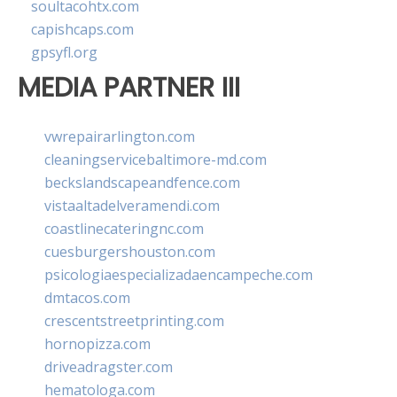
soultacohtx.com
capishcaps.com
gpsyfl.org
MEDIA PARTNER III
vwrepairarlington.com
cleaningservicebaltimore-md.com
beckslandscapeandfence.com
vistaaltadelveramendi.com
coastlinecateringnc.com
cuesburgershouston.com
psicologiaespecializadaencampeche.com
dmtacos.com
crescentstreetprinting.com
hornopizza.com
driveadragster.com
hematologa.com