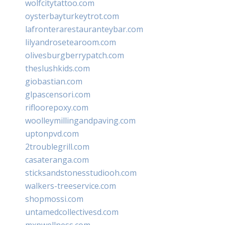
wolfcitytattoo.com
oysterbayturkeytrot.com
lafronterarestauranteybar.com
lilyandrosetearoom.com
olivesburgberrypatch.com
theslushkids.com
giobastian.com
glpascensori.com
rifloorepoxy.com
woolleymillingandpaving.com
uptonpvd.com
2troublegrill.com
casateranga.com
sticksandstonesstudiooh.com
walkers-treeservice.com
shopmossi.com
untamedcollectivesd.com
mxpwellness.com