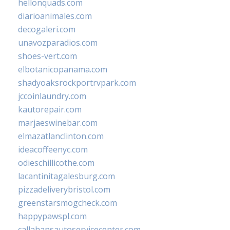
hellonquads.com
diarioanimales.com
decogaleri.com
unavozparadios.com
shoes-vert.com
elbotanicopanama.com
shadyoaksrockportrvpark.com
jccoinlaundry.com
kautorepair.com
marjaeswinebar.com
elmazatlanclinton.com
ideacoffeenyc.com
odieschillicothe.com
lacantinitagalesburg.com
pizzadeliverybristol.com
greenstarsmogcheck.com
happypawspl.com
callahansautoservicecenter.com