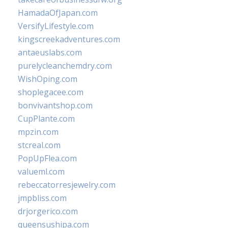
HamadaOfJapan.com
VersifyLifestyle.com
kingscreekadventures.com
antaeuslabs.com
purelycleanchemdry.com
WishOping.com
shoplegacee.com
bonvivantshop.com
CupPlante.com
mpzin.com
stcreal.com
PopUpFlea.com
valueml.com
rebeccatorresjewelry.com
jmpbliss.com
drjorgerico.com
queensushipa.com