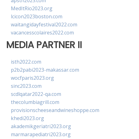
apsth2023.com
MedItRio2023.org
lcicon2023boston.com
waitangidayfestival2022.com
vacancesscolaires2022.com
MEDIA PARTNER II
isth2022.com
p2b2pabi2023-makassar.com
wocfparis2023.org
sinc2023.com
scdlqatar2022-qa.com
thecolumbiagrill.com
provisionscheeseandwineshoppe.com
khedi2023.org
akademikgeriatri2023.org
marmarapediatri2023.org