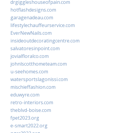
drgiggleshouseofpain.com
hotflashdesigns.com
garagenadeau.com
lifestylechauffeurservice.com
EverNewNails.com
insideoutdecoratingcentre.com
salvatoresinpoint.com
jovialfloralco.com
johnlscotthometeam.com
u-seehomes.com
watersportslagonissi.com
mischieffashion.com
eduwyre.com
retro-interiors.com
theblvd-boise.com
fpet2023.org
e-smart2022.org