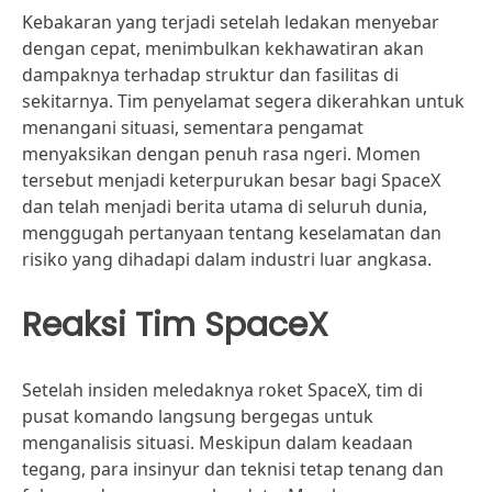
Kebakaran yang terjadi setelah ledakan menyebar
dengan cepat, menimbulkan kekhawatiran akan
dampaknya terhadap struktur dan fasilitas di
sekitarnya. Tim penyelamat segera dikerahkan untuk
menangani situasi, sementara pengamat
menyaksikan dengan penuh rasa ngeri. Momen
tersebut menjadi keterpurukan besar bagi SpaceX
dan telah menjadi berita utama di seluruh dunia,
menggugah pertanyaan tentang keselamatan dan
risiko yang dihadapi dalam industri luar angkasa.
Reaksi Tim SpaceX
Setelah insiden meledaknya roket SpaceX, tim di
pusat komando langsung bergegas untuk
menganalisis situasi. Meskipun dalam keadaan
tegang, para insinyur dan teknisi tetap tenang dan