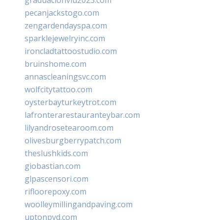
pecanjackstogo.com
zengardendayspa.com
sparklejewelryinc.com
ironcladtattoostudio.com
bruinshome.com
annascleaningsvc.com
wolfcitytattoo.com
oysterbayturkeytrot.com
lafronterarestauranteybar.com
lilyandrosetearoom.com
olivesburgberrypatch.com
theslushkids.com
giobastian.com
glpascensori.com
rifloorepoxy.com
woolleymillingandpaving.com
uptonpvd.com