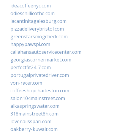
ideacoffeenyc.com
odieschillicothe.com
lacantinitagalesburg.com
pizzadeliverybristol.com
greenstarsmogcheck.com
happypawspl.com
callahansautoservicecenter.com
georgiascornermarket.com
perfectfit24-7.com
portugalprivatedriver.com
von-racer.com
coffeeshopcharleston.com
salon104mainstreet.com
alkaspringswater.com
318mainstreet8h.com
lovenailsspari.com
oakberry-kuwait.com