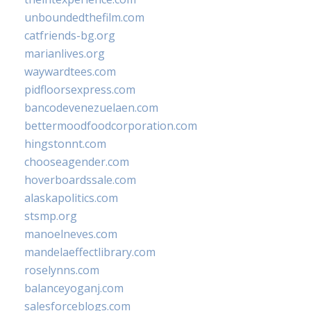
unboundedthefilm.com
catfriends-bg.org
marianlives.org
waywardtees.com
pidfloorsexpress.com
bancodevenezuelaen.com
bettermoodfoodcorporation.com
hingstonnt.com
chooseagender.com
hoverboardssale.com
alaskapolitics.com
stsmp.org
manoelneves.com
mandelaeffectlibrary.com
roselynns.com
balanceyoganj.com
salesforceblogs.com