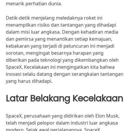
menarik perhatian dunia.
Detik-detik menjelang meledaknya roket ini
menampilkan risiko dan tantangan yang dihadapi
dalam misi luar angkasa. Dengan kehadiran media
dan pemirsa yang menantikan setiap kemajuan,
kebakaran yang terjadi di peluncuran ini menjadi
sorotan, mengingat besarnya harapan yang
diberikan pada teknologi yang dikembangkan oleh
SpaceX. Kecelakaan ini mengingatkan kita bahwa
inovasi selalu datang dengan serangkaian tantangan
yang harus dihadapi.
Latar Belakang Kecelakaan
SpaceX, perusahaan yang didirikan oleh Elon Musk,
telah menjadi pelopor dalam industri luar angkasa
modern. Sejak awal perjalanannya, SpaceX