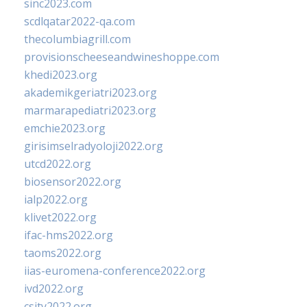
sinc2023.com
scdlqatar2022-qa.com
thecolumbiagrill.com
provisionscheeseandwineshoppe.com
khedi2023.org
akademikgeriatri2023.org
marmarapediatri2023.org
emchie2023.org
girisimselradyoloji2022.org
utcd2022.org
biosensor2022.org
ialp2022.org
klivet2022.org
ifac-hms2022.org
taoms2022.org
iias-euromena-conference2022.org
ivd2022.org
csity2022.org