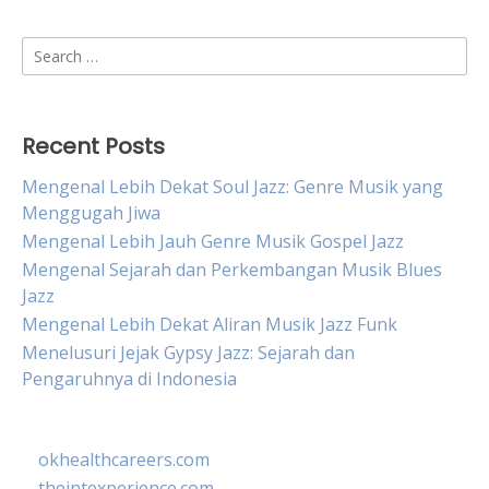
Search
for:
Recent Posts
Mengenal Lebih Dekat Soul Jazz: Genre Musik yang
Menggugah Jiwa
Mengenal Lebih Jauh Genre Musik Gospel Jazz
Mengenal Sejarah dan Perkembangan Musik Blues
Jazz
Mengenal Lebih Dekat Aliran Musik Jazz Funk
Menelusuri Jejak Gypsy Jazz: Sejarah dan
Pengaruhnya di Indonesia
okhealthcareers.com
theintexperience.com