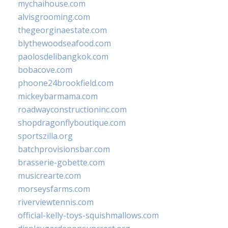
mychaihouse.com
alvisgrooming.com
thegeorginaestate.com
blythewoodseafood.com
paolosdelibangkok.com
bobacove.com
phoone24brookfield.com
mickeybarmama.com
roadwayconstructioninc.com
shopdragonflyboutique.com
sportszilla.org
batchprovisionsbar.com
brasserie-gobette.com
musicrearte.com
morseysfarms.com
riverviewtennis.com
official-kelly-toys-squishmallows.com