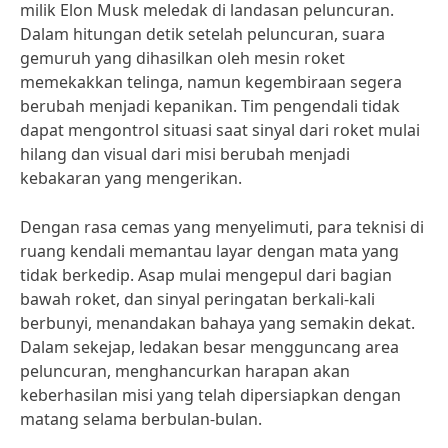
milik Elon Musk meledak di landasan peluncuran.
Dalam hitungan detik setelah peluncuran, suara
gemuruh yang dihasilkan oleh mesin roket
memekakkan telinga, namun kegembiraan segera
berubah menjadi kepanikan. Tim pengendali tidak
dapat mengontrol situasi saat sinyal dari roket mulai
hilang dan visual dari misi berubah menjadi
kebakaran yang mengerikan.
Dengan rasa cemas yang menyelimuti, para teknisi di
ruang kendali memantau layar dengan mata yang
tidak berkedip. Asap mulai mengepul dari bagian
bawah roket, dan sinyal peringatan berkali-kali
berbunyi, menandakan bahaya yang semakin dekat.
Dalam sekejap, ledakan besar mengguncang area
peluncuran, menghancurkan harapan akan
keberhasilan misi yang telah dipersiapkan dengan
matang selama berbulan-bulan.