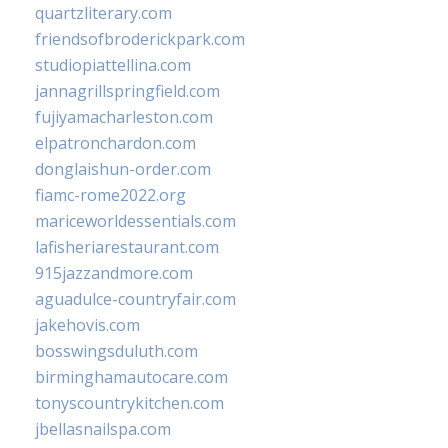
quartzliterary.com
friendsofbroderickpark.com
studiopiattellina.com
jannagrillspringfield.com
fujiyamacharleston.com
elpatronchardon.com
donglaishun-order.com
fiamc-rome2022.org
mariceworldessentials.com
lafisheriarestaurant.com
915jazzandmore.com
aguadulce-countryfair.com
jakehovis.com
bosswingsduluth.com
birminghamautocare.com
tonyscountrykitchen.com
jbellasnailspa.com