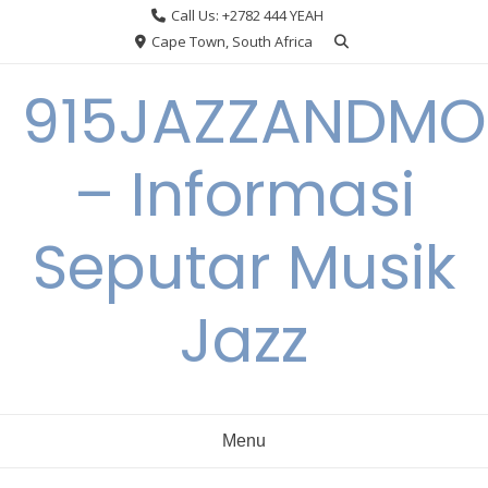
Skip
Call Us: +2782 444 YEAH
to
Cape Town, South Africa
content
915JAZZANDMO
– Informasi
Seputar Musik
Jazz
Menu