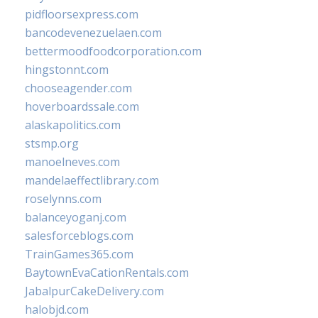
pidfloorsexpress.com
bancodevenezuelaen.com
bettermoodfoodcorporation.com
hingstonnt.com
chooseagender.com
hoverboardssale.com
alaskapolitics.com
stsmp.org
manoelneves.com
mandelaeffectlibrary.com
roselynns.com
balanceyoganj.com
salesforceblogs.com
TrainGames365.com
BaytownEvaCationRentals.com
JabalpurCakeDelivery.com
halobjd.com