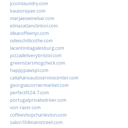
jccoinlaundry.com
kautorepair.com
marjaeswinebar.com
elmazatlanclinton.com
ideacoffeenyc.com
odieschillicothe.com
lacantinitagalesburg.com
pizzadeliverybristol.com
greenstarsmogcheck.com
happypawspl.com
callahansautoservicecenter.com
georgiascornermarket.com
perfectfit24-7.com
portugalprivatedriver.com
von-racer.com
coffeeshopcharleston.com
salon104mainstreet.com