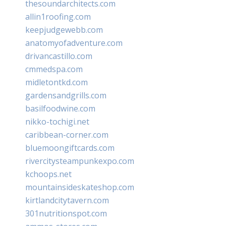
thesoundarchitects.com
allin1roofing.com
keepjudgewebb.com
anatomyofadventure.com
drivancastillo.com
cmmedspa.com
midletontkd.com
gardensandgrills.com
basilfoodwine.com
nikko-tochigi.net
caribbean-corner.com
bluemoongiftcards.com
rivercitysteampunkexpo.com
kchoops.net
mountainsideskateshop.com
kirtlandcitytavern.com
301nutritionspot.com