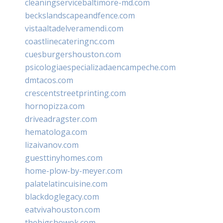
cleaningservicebaltimore-md.com
beckslandscapeandfence.com
vistaaltadelveramendi.com
coastlinecateringnc.com
cuesburgershouston.com
psicologiaespecializadaencampeche.com
dmtacos.com
crescentstreetprinting.com
hornopizza.com
driveadragster.com
hematologa.com
lizaivanov.com
guesttinyhomes.com
home-plow-by-meyer.com
palatelatincuisine.com
blackdoglegacy.com
eatvivahouston.com
thebigshowok.com