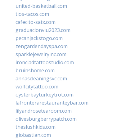
united-basketball.com
tios-tacos.com
cafecito-satx.com
graduacionviu2023.com
pecanjackstogo.com
zengardendayspa.com
sparklejewelryinc.com
ironcladtattoostudio.com
bruinshome.com
annascleaningsvc.com
wolfcitytattoo.com
oysterbayturkeytrot.com
lafronterarestauranteybar.com
lilyandrosetearoom.com
olivesburgberrypatch.com
theslushkids.com
giobastian.com