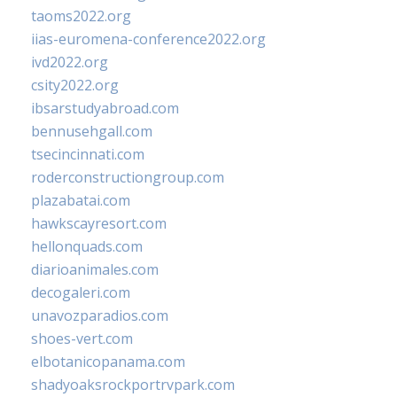
taoms2022.org
iias-euromena-conference2022.org
ivd2022.org
csity2022.org
ibsarstudyabroad.com
bennusehgall.com
tsecincinnati.com
roderconstructiongroup.com
plazabatai.com
hawkscayresort.com
hellonquads.com
diarioanimales.com
decogaleri.com
unavozparadios.com
shoes-vert.com
elbotanicopanama.com
shadyoaksrockportrvpark.com