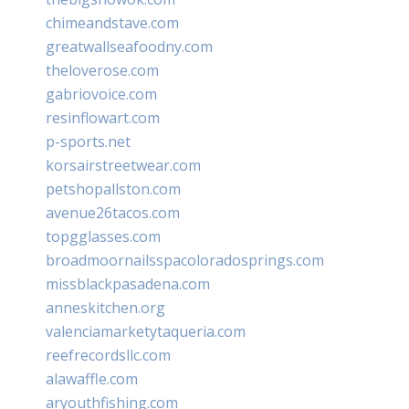
chimeandstave.com
greatwallseafoodny.com
theloverose.com
gabriovoice.com
resinflowart.com
p-sports.net
korsairstreetwear.com
petshopallston.com
avenue26tacos.com
topgglasses.com
broadmoornailsspacoloradosprings.com
missblackpasadena.com
anneskitchen.org
valenciamarketytaqueria.com
reefrecordsllc.com
alawaffle.com
aryouthfishing.com