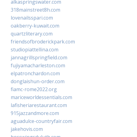
alkaspringswater.com
318mainstreet8h.com
lovenailsspari.com
oakberry-kuwait.com
quartzliterary.com
friendsofbroderickpark.com
studiopiattellina.com
jannagrillspringfield.com
fujiyamacharleston.com
elpatronchardon.com
donglaishun-order.com
fiamc-rome2022.org
mariceworldessentials.com
lafisheriarestaurant.com
915jazzandmore.com
aguadulce-countryfair.com
jakehovis.com