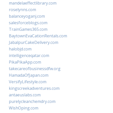
mandelaeffectlibrary.com
roselynns.com
balanceyoganj.com
salesforceblogs.com
TrainGames365.com
BaytownEvaCationRentals.com
JabalpurCakeDelivery.com
halobjd.com
intelligenceqatar.com
PikaPikaApp.com
takecareofbusinessdfw.org
HamadaOfJapan.com
VersifyLifestyle.com
kingscreekadventures.com
antaeuslabs.com
purelycleanchemdry.com
WishOping.com