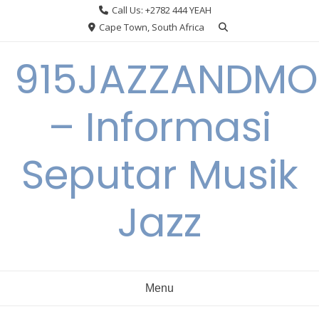
Skip
Call Us: +2782 444 YEAH
to
Cape Town, South Africa
content
915JAZZANDMO
– Informasi
Seputar Musik
Jazz
Menu