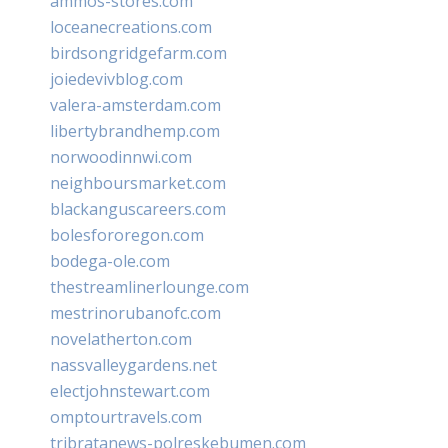
ammos-stores.com
loceanecreations.com
birdsongridgefarm.com
joiedevivblog.com
valera-amsterdam.com
libertybrandhemp.com
norwoodinnwi.com
neighboursmarket.com
blackanguscareers.com
bolesfororegon.com
bodega-ole.com
thestreamlinerlounge.com
mestrinorubanofc.com
novelatherton.com
nassvalleygardens.net
electjohnstewart.com
omptourtravels.com
tribratanews-polreskebumen.com