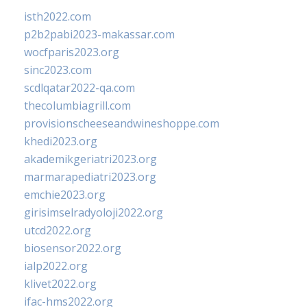
isth2022.com
p2b2pabi2023-makassar.com
wocfparis2023.org
sinc2023.com
scdlqatar2022-qa.com
thecolumbiagrill.com
provisionscheeseandwineshoppe.com
khedi2023.org
akademikgeriatri2023.org
marmarapediatri2023.org
emchie2023.org
girisimselradyoloji2022.org
utcd2022.org
biosensor2022.org
ialp2022.org
klivet2022.org
ifac-hms2022.org