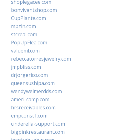
shoplegacee.com
bonvivantshop.com
CupPlante.com
mpzin.com
stcreal.com
PopUpFlea.com
valueml.com
rebeccatorresjewelry.com
jmpbliss.com
drjorgerico.com
queensushipa.com
wendyweimerdds.com
ameri-camp.com
hrsreceivables.com
empconst1.com
cinderella-support.com
bigpinkrestaurant.com