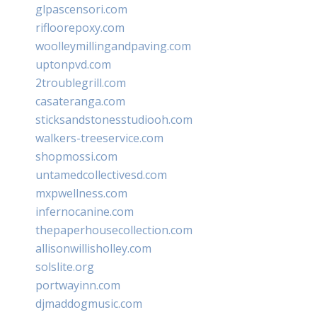
glpascensori.com
rifloorepoxy.com
woolleymillingandpaving.com
uptonpvd.com
2troublegrill.com
casateranga.com
sticksandstonesstudiooh.com
walkers-treeservice.com
shopmossi.com
untamedcollectivesd.com
mxpwellness.com
infernocanine.com
thepaperhousecollection.com
allisonwillisholley.com
solslite.org
portwayinn.com
djmaddogmusic.com