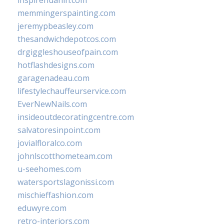
inspirehuahin.com
memmingerspainting.com
jeremypbeasley.com
thesandwichdepotcos.com
drgiggleshouseofpain.com
hotflashdesigns.com
garagenadeau.com
lifestylechauffeurservice.com
EverNewNails.com
insideoutdecoratingcentre.com
salvatoresinpoint.com
jovialfloralco.com
johnlscotthometeam.com
u-seehomes.com
watersportslagonissi.com
mischieffashion.com
eduwyre.com
retro-interiors.com