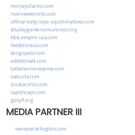
morseysfarms.com
riverviewtennis.com
official-kelly-toys-squishmallows.com
displaygardenonsuncrest.org
bbq-empire-usa.com
feedstoreva.com
drogopets.com
ediblechalk.com
tabletennisnearme.com
oaksofa.com
soultacohtx.com
capishcaps.com
gpsyfl.org
MEDIA PARTNER III
vwrepairarlington.com