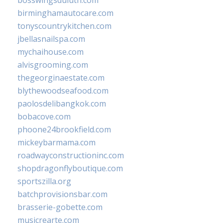
bosswingsduluth.com
birminghamautocare.com
tonyscountrykitchen.com
jbellasnailspa.com
mychaihouse.com
alvisgrooming.com
thegeorginaestate.com
blythewoodseafood.com
paolosdelibangkok.com
bobacove.com
phoone24brookfield.com
mickeybarmama.com
roadwayconstructioninc.com
shopdragonflyboutique.com
sportszilla.org
batchprovisionsbar.com
brasserie-gobette.com
musicrearte.com