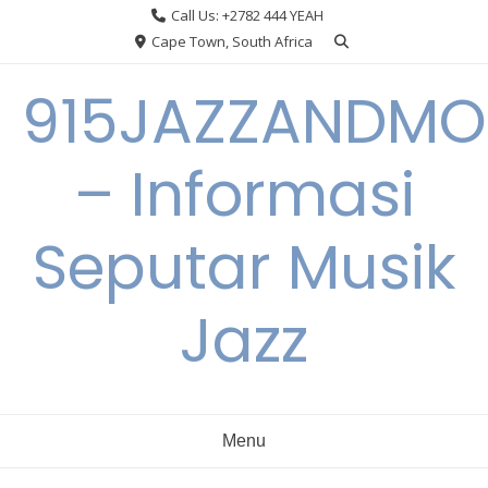
Skip
Call Us: +2782 444 YEAH
to
Cape Town, South Africa
content
915JAZZANDMO
– Informasi
Seputar Musik
Jazz
Menu