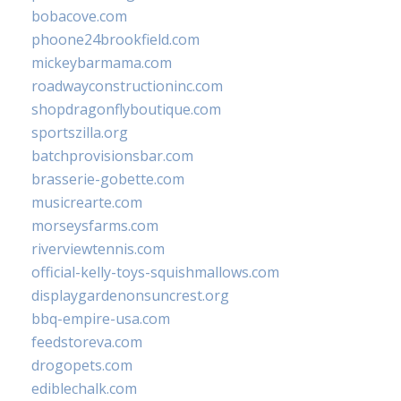
bobacove.com
phoone24brookfield.com
mickeybarmama.com
roadwayconstructioninc.com
shopdragonflyboutique.com
sportszilla.org
batchprovisionsbar.com
brasserie-gobette.com
musicrearte.com
morseysfarms.com
riverviewtennis.com
official-kelly-toys-squishmallows.com
displaygardenonsuncrest.org
bbq-empire-usa.com
feedstoreva.com
drogopets.com
ediblechalk.com