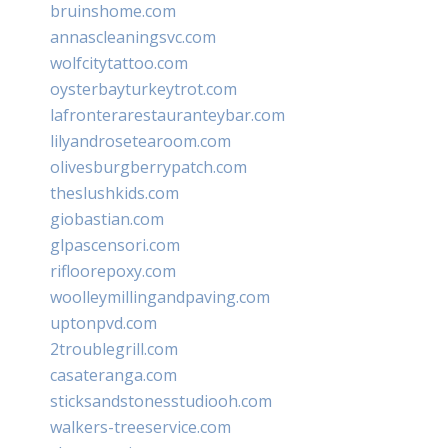
bruinshome.com
annascleaningsvc.com
wolfcitytattoo.com
oysterbayturkeytrot.com
lafronterarestauranteybar.com
lilyandrosetearoom.com
olivesburgberrypatch.com
theslushkids.com
giobastian.com
glpascensori.com
rifloorepoxy.com
woolleymillingandpaving.com
uptonpvd.com
2troublegrill.com
casateranga.com
sticksandstonesstudiooh.com
walkers-treeservice.com