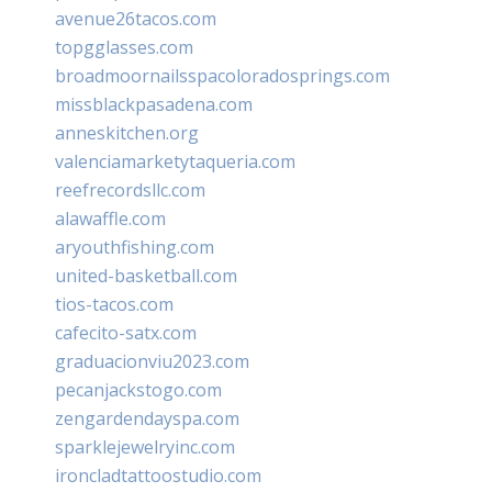
avenue26tacos.com
topgglasses.com
broadmoornailsspacoloradosprings.com
missblackpasadena.com
anneskitchen.org
valenciamarketytaqueria.com
reefrecordsllc.com
alawaffle.com
aryouthfishing.com
united-basketball.com
tios-tacos.com
cafecito-satx.com
graduacionviu2023.com
pecanjackstogo.com
zengardendayspa.com
sparklejewelryinc.com
ironcladtattoostudio.com