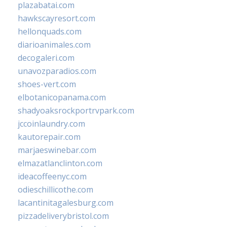
plazabatai.com
hawkscayresort.com
hellonquads.com
diarioanimales.com
decogaleri.com
unavozparadios.com
shoes-vert.com
elbotanicopanama.com
shadyoaksrockportrvpark.com
jccoinlaundry.com
kautorepair.com
marjaeswinebar.com
elmazatlanclinton.com
ideacoffeenyc.com
odieschillicothe.com
lacantinitagalesburg.com
pizzadeliverybristol.com