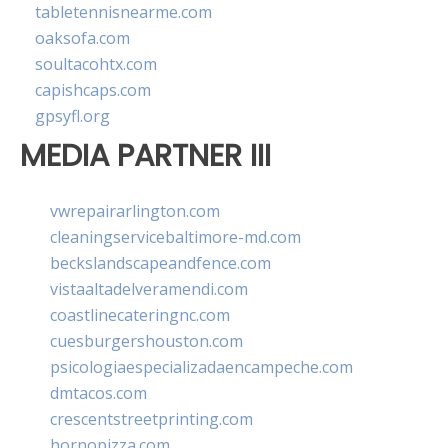
tabletennisnearme.com
oaksofa.com
soultacohtx.com
capishcaps.com
gpsyfl.org
MEDIA PARTNER III
vwrepairarlington.com
cleaningservicebaltimore-md.com
beckslandscapeandfence.com
vistaaltadelveramendi.com
coastlinecateringnc.com
cuesburgershouston.com
psicologiaespecializadaencampeche.com
dmtacos.com
crescentstreetprinting.com
hornopizza.com