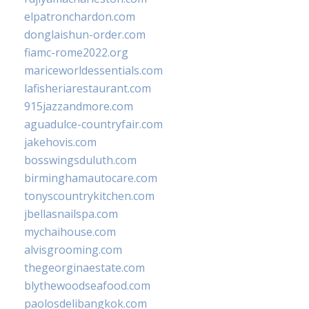
elpatronchardon.com
donglaishun-order.com
fiamc-rome2022.org
mariceworldessentials.com
lafisheriarestaurant.com
915jazzandmore.com
aguadulce-countryfair.com
jakehovis.com
bosswingsduluth.com
birminghamautocare.com
tonyscountrykitchen.com
jbellasnailspa.com
mychaihouse.com
alvisgrooming.com
thegeorginaestate.com
blythewoodseafood.com
paolosdelibangkok.com