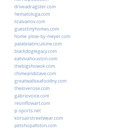
driveadragster.com
hematologa.com
lizaivanov.com
guesttinyhomes.com
home-plow-by-meyer.com
palatelatincuisine.com
blackdoglegacy.com
eatvivahouston.com
thebigshowok.com
chimeandstave.com
greatwallseafoodny.com
theloverose.com
gabriovoice.com
resinflowart.com
p-sports.net
korsairstreetwear.com
petshopallston.com