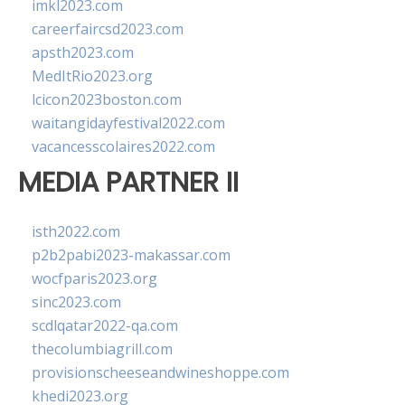
imkl2023.com
careerfaircsd2023.com
apsth2023.com
MedItRio2023.org
lcicon2023boston.com
waitangidayfestival2022.com
vacancesscolaires2022.com
MEDIA PARTNER II
isth2022.com
p2b2pabi2023-makassar.com
wocfparis2023.org
sinc2023.com
scdlqatar2022-qa.com
thecolumbiagrill.com
provisionscheeseandwineshoppe.com
khedi2023.org