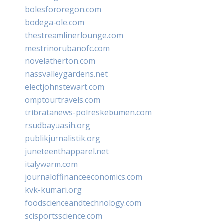
bolesfororegon.com
bodega-ole.com
thestreamlinerlounge.com
mestrinorubanofc.com
novelatherton.com
nassvalleygardens.net
electjohnstewart.com
omptourtravels.com
tribratanews-polreskebumen.com
rsudbayuasih.org
publikjurnalistik.org
juneteenthapparel.net
italywarm.com
journaloffinanceeconomics.com
kvk-kumari.org
foodscienceandtechnology.com
scisportsscience.com