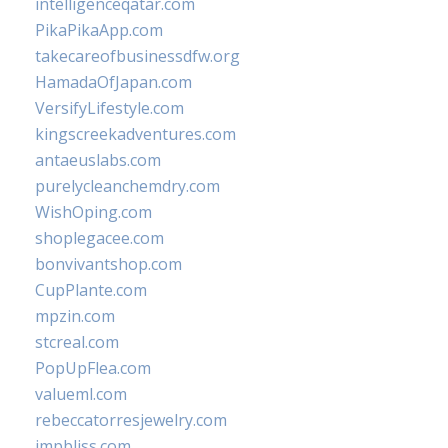
intelligenceqatar.com
PikaPikaApp.com
takecareofbusinessdfw.org
HamadaOfJapan.com
VersifyLifestyle.com
kingscreekadventures.com
antaeuslabs.com
purelycleanchemdry.com
WishOping.com
shoplegacee.com
bonvivantshop.com
CupPlante.com
mpzin.com
stcreal.com
PopUpFlea.com
valueml.com
rebeccatorresjewelry.com
jmpbliss.com