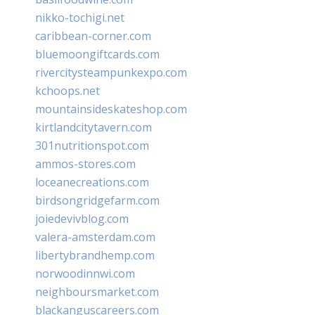
nikko-tochigi.net
caribbean-corner.com
bluemoongiftcards.com
rivercitysteampunkexpo.com
kchoops.net
mountainsideskateshop.com
kirtlandcitytavern.com
301nutritionspot.com
ammos-stores.com
loceanecreations.com
birdsongridgefarm.com
joiedevivblog.com
valera-amsterdam.com
libertybrandhemp.com
norwoodinnwi.com
neighboursmarket.com
blackanguscareers.com