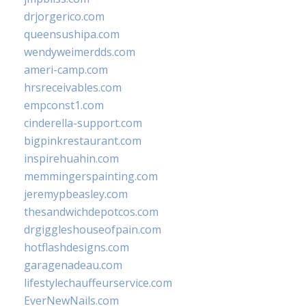
drjorgerico.com
queensushipa.com
wendyweimerdds.com
ameri-camp.com
hrsreceivables.com
empconst1.com
cinderella-support.com
bigpinkrestaurant.com
inspirehuahin.com
memmingerspainting.com
jeremypbeasley.com
thesandwichdepotcos.com
drgiggleshouseofpain.com
hotflashdesigns.com
garagenadeau.com
lifestylechauffeurservice.com
EverNewNails.com