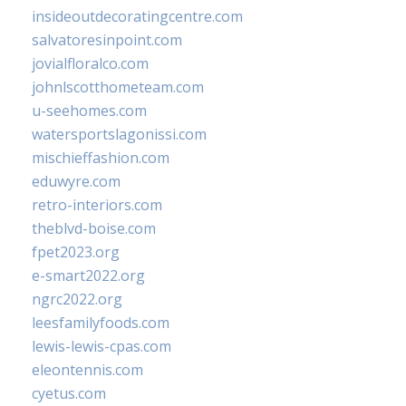
insideoutdecoratingcentre.com
salvatoresinpoint.com
jovialfloralco.com
johnlscotthometeam.com
u-seehomes.com
watersportslagonissi.com
mischieffashion.com
eduwyre.com
retro-interiors.com
theblvd-boise.com
fpet2023.org
e-smart2022.org
ngrc2022.org
leesfamilyfoods.com
lewis-lewis-cpas.com
eleontennis.com
cyetus.com