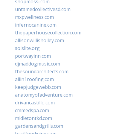
shopmossi.com
untamedcollectivesd.com
mxpwellness.com
infernocanine.com
thepaperhousecollection.com
allisonwillisholley.com
solslite.org
portwayinn.com
djmaddogmusic.com
thesoundarchitects.com
allin1roofing.com
keepjudgewebb.com
anatomyofadventure.com
drivancastillo.com
cmmedspa.com
midletontkd.com
gardensandgrills.com
basilfoodwine.com