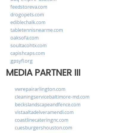
feedstoreva.com
drogopets.com
ediblechalk.com
tabletennisnearme.com
oaksofa.com
soultacohtx.com
capishcaps.com
gpsyfl.org
MEDIA PARTNER III
vwrepairarlington.com
cleaningservicebaltimore-md.com
beckslandscapeandfence.com
vistaaltadelveramendi.com
coastlinecateringnc.com
cuesburgershouston.com