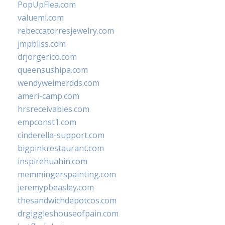
PopUpFlea.com
valueml.com
rebeccatorresjewelry.com
jmpbliss.com
drjorgerico.com
queensushipa.com
wendyweimerdds.com
ameri-camp.com
hrsreceivables.com
empconst1.com
cinderella-support.com
bigpinkrestaurant.com
inspirehuahin.com
memmingerspainting.com
jeremypbeasley.com
thesandwichdepotcos.com
drgiggleshouseofpain.com