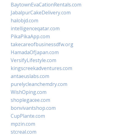
BaytownEvaCationRentals.com
JabalpurCakeDelivery.com
halobjd.com
intelligenceqatar.com
PikaPikaApp.com
takecareofbusinessdfw.org
HamadaOfJapan.com
VersifyLifestyle.com
kingscreekadventures.com
antaeuslabs.com
purelycleanchemdry.com
WishOping.com
shoplegacee.com
bonvivantshop.com
CupPlante.com
mpzin.com
stcreal.com