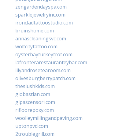
zengardendayspa.com
sparklejewelryinc.com
ironcladtattoostudio.com
bruinshome.com
annascleaningsvc.com
wolfcitytattoo.com
oysterbayturkeytrot.com
lafronterarestauranteybar.com
lilyandrosetearoom.com
olivesburgberrypatch.com
theslushkids.com
giobastian.com
glpascensori.com
rifloorepoxy.com
woolleymillingandpaving.com
uptonpvd.com
2troublegrill.com