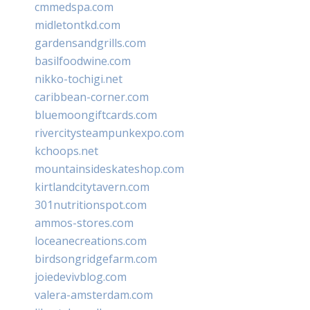
cmmedspa.com
midletontkd.com
gardensandgrills.com
basilfoodwine.com
nikko-tochigi.net
caribbean-corner.com
bluemoongiftcards.com
rivercitysteampunkexpo.com
kchoops.net
mountainsideskateshop.com
kirtlandcitytavern.com
301nutritionspot.com
ammos-stores.com
loceanecreations.com
birdsongridgefarm.com
joiedevivblog.com
valera-amsterdam.com