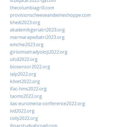
scdlqatar2022-qa.com
thecolumbiagrill.com
provisionscheeseandwineshoppe.com
khedi2023.org
akademikgeriatri2023.org
marmarapediatri2023.org
emchie2023.org
girisimselradyoloji2022.org
utcd2022.org
biosensor2022.org
ialp2022.org
klivet2022.org
ifac-hms2022.org
taoms2022.org
iias-euromena-conference2022.org
ivd2022.org
csity2022.org
ibsarstudyabroad.com