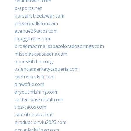
resinflowart.com
p-sports.net
korsairstreetwear.com
petshopallston.com
avenue26tacos.com
topgglasses.com
broadmoornailsspacoloradosprings.com
missblackpasadena.com
anneskitchen.org
valenciamarketytaqueria.com
reefrecordsllc.com
alawaffle.com
aryouthfishing.com
united-basketball.com
tios-tacos.com
cafecito-satx.com
graduacionviu2023.com
pecanjackstogo.com