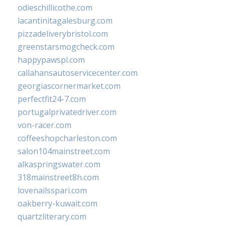
odieschillicothe.com
lacantinitagalesburg.com
pizzadeliverybristol.com
greenstarsmogcheck.com
happypawspl.com
callahansautoservicecenter.com
georgiascornermarket.com
perfectfit24-7.com
portugalprivatedriver.com
von-racer.com
coffeeshopcharleston.com
salon104mainstreet.com
alkaspringswater.com
318mainstreet8h.com
lovenailsspari.com
oakberry-kuwait.com
quartzliterary.com