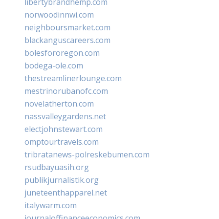
libertybrandhemp.com
norwoodinnwi.com
neighboursmarket.com
blackanguscareers.com
bolesfororegon.com
bodega-ole.com
thestreamlinerlounge.com
mestrinorubanofc.com
novelatherton.com
nassvalleygardens.net
electjohnstewart.com
omptourtravels.com
tribratanews-polreskebumen.com
rsudbayuasih.org
publikjurnalistik.org
juneteenthapparel.net
italywarm.com
journaloffinanceeconomics.com