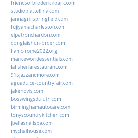
friendsofbroderickpark.com
studiopiattellina.com
jannagrillspringfield.com
fujiyamacharleston.com
elpatronchardon.com
donglaishun-order.com
fiamc-rome2022.org
mariceworldessentials.com
lafisheriarestaurant.com
915jazzandmore.com
aguadulce-countryfair.com
jakehovis.com
bosswingsduluth.com
birminghamautocare.com
tonyscountrykitchen.com
jbellasnailspa.com
mychaihouse.com