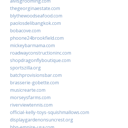
alvisgrooming.com
thegeorginaestate.com
blythewoodseafood.com
paolosdelibangkok.com
bobacove.com
phoone24brookfield.com
mickeybarmama.com
roadwayconstructioninc.com
shopdragonflyboutique.com
sportszilla.org
batchprovisionsbar.com
brasserie-gobette.com
musicrearte.com
morseysfarms.com
riverviewtennis.com
official-kelly-toys-squishmallows.com
displaygardenonsuncrest.org
bbq-empire-usa.com