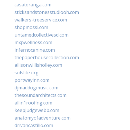
casateranga.com
sticksandstonesstudiooh.com
walkers-treeservice.com
shopmossi.com
untamedcollectivesd.com
mxpwellness.com
infernocanine.com
thepaperhousecollection.com
allisonwillisholley.com
solslite.org
portwayinn.com
djmaddogmusic.com
thesoundarchitects.com
allin1roofing.com
keepjudgewebb.com
anatomyofadventure.com
drivancastillo.com