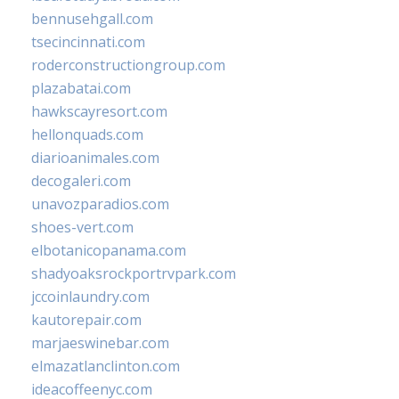
bennusehgall.com
tsecincinnati.com
roderconstructiongroup.com
plazabatai.com
hawkscayresort.com
hellonquads.com
diarioanimales.com
decogaleri.com
unavozparadios.com
shoes-vert.com
elbotanicopanama.com
shadyoaksrockportrvpark.com
jccoinlaundry.com
kautorepair.com
marjaeswinebar.com
elmazatlanclinton.com
ideacoffeenyc.com